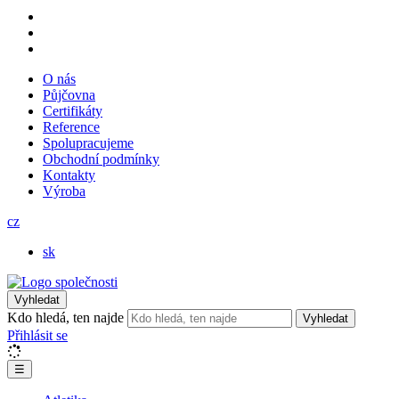
O nás
Půjčovna
Certifikáty
Reference
Spolupracujeme
Obchodní podmínky
Kontakty
Výroba
cz
sk
Vyhledat
Kdo hledá, ten najde
Vyhledat
Přihlásit se
☰