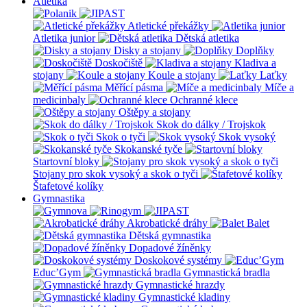
Atletika
Atletické překážky
Atletika junior
Dětská atletika
Disky a stojany
Doplňky
Doskočiště
Kladiva a
stojany
Koule a stojany
Laťky
Měřící pásma
Míče a
medicinbaly
Ochranné klece
Oštěpy a stojany
Skok do dálky / Trojskok
Skok o tyči
Skok vysoký
Skokanské tyče
Startovní bloky
Stojany pro skok vysoký a skok o tyči
Štafetové kolíky
Gymnastika
Akrobatické dráhy
Balet
Dětská gymnastika
Dopadové žíněnky
Doskokové systémy
Educ’Gym
Gymnastická bradla
Gymnastické hrazdy
Gymnastické kladiny