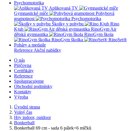
Psychomotorika
Aplikovaná TV
Gymnastické míče
Pohybová
gramotnost
Psychomotorika
Školky v pohybu
Rino
Kjub
RinoGym Air
dětská gymnastika
RinoGym škola
RinoGym školka
RinoSet®
Poháry a medaile
Reference
Akční nabídky
O nás
Půjčovna
Certifikáty
Reference
Spolupracujeme
Obchodní podmínky
Kontakty
Výroba
Úvodní strana
Volný čas
Hry indoor, outdoor
Bonkerball
Bonkerball 69 cm - sada 6 pálek+6 míčků