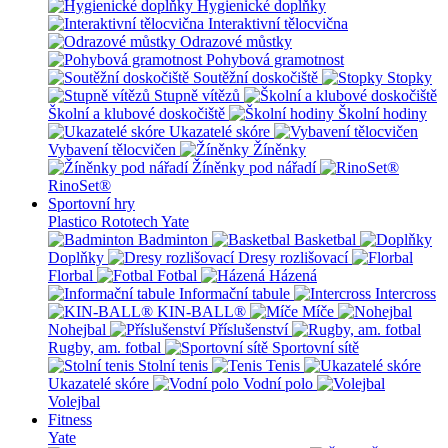
Hygienické doplňky
Interaktivní tělocvična
Odrazové můstky
Pohybová gramotnost
Soutěžní doskočiště
Stopky
Stupně vítězů
Školní a klubové doskočiště
Školní hodiny
Ukazatelé skóre
Vybavení tělocvičen
Žíněnky
Žíněnky pod nářadí
RinoSet®
Sportovní hry
Plastico Rototech
Yate
Badminton
Basketbal
Doplňky
Dresy rozlišovací
Florbal
Fotbal
Házená
Informační tabule
Intercross
KIN-BALL®
Míče
Nohejbal
Příslušenství
Rugby, am. fotbal
Sportovní sítě
Stolní tenis
Tenis
Ukazatelé skóre
Vodní polo
Volejbal
Fitness
Yate