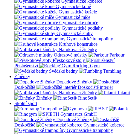
Gymnastické koberce
Gymnastické koně
Gymnastické kužele
Gymnastické míče
Gymnastické obruče
Gymnastické podlahy
Gymnastické stuhy
Gymnastické trampolíny
Kruhové konstrukce
Nafukovací žíněnky
Odrazové můstky
Parkour
Přeskokové stoly
Příslušenství
Rocking´Gym
Švédské bedny
Tumbling
Žíněnky
Dopadové žíněnky
Doskočiště
Doskočiště interiér
Nafukovací žíněnky
Tatami
Žíněnky
RinoSet®
Školní sport
Dopadové žíněnky
Doskočiště
Gymnastické koberce
Gymnastické trampolíny