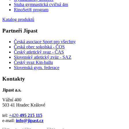
Stuha gymnastická cvičná 4m
RinoSet® program
Katalog produktů
Partneři Jipast
Česká asociace Sport pro všechny
Česká obec sokolská - ČOS
Český atletický svaz - ČAS
Slovenský atletický zväz
- SAZ
Český svaz Kin-ballu
Slovenská gym. federace
Kontakty
Jipast a.s.
Vážní 400
503 41 Hradec Králové
tel:
+420
495 215 115
e-mail:
info@jipast.cz