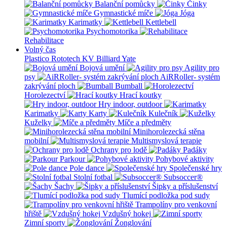
Balanční pomůcky
Činky
Gymnastické míče
Jóga
Karimatky
Kettlebell
Psychomotorika
Rehabilitace
Volný čas
Plastico Rototech
KV Billiard
Yate
Bojová umění
Agility pro
psy
AiRRoller- systém
zakrývání ploch
Bumball
Horolezectví
Hrací koutky
Hry indoor, outdoor
Karimatky
Karty
Kulečník
Kuželky
Míče a předměty
Minihorolezecká stěna
mobilní
Multismyslová terapie
Ochrany pro lodě
Padáky
Parkour
Pohybové aktivity
Pole dance
Společenské hry
Stolní fotbal
Subsoccer®
Šachy
Šipky a příslušenství
Tlumící podložka pod sudy
Trampolíny pro venkovní
hřiště
Vzdušný hokej
Zimní sporty
Žonglování