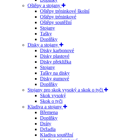
Oštěpy a stojany
Oštěpy tréninkové školní
Oštěpy tréninkové
Oštěpy soutěžní
Stojany
Tašky
Doplňky
Disky a stojany
Disky karbonové
Disky plastové
Disky překližka
Stojany
Tašky na disky
Disky gumové
Doplňky
Stojany pro skok vysoký a skok o tyči
Skok vysoký
Skok o tyči
Kladiva a stojany
Břemena
Doplňky
Dráty
Držadla
Kladiva soutěžní