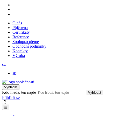
O nás
Půjčovna
Certifikáty
Reference
Spolupracujeme
Obchodní podmínky
Kontakty
Výroba
cz
sk
Vyhledat
Kdo hledá, ten najde
Vyhledat
Přihlásit se
☰