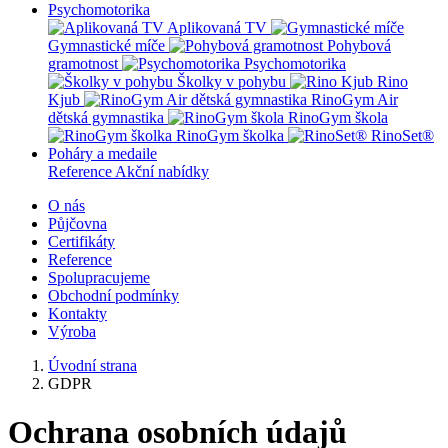
Psychomotorika
Aplikovaná TV
Gymnastické míče
Pohybová
gramotnost
Psychomotorika
Školky v pohybu
Rino
Kjub
RinoGym Air
dětská gymnastika
RinoGym škola
RinoGym školka
RinoSet®
Poháry a medaile
Reference
Akční nabídky
O nás
Půjčovna
Certifikáty
Reference
Spolupracujeme
Obchodní podmínky
Kontakty
Výroba
Úvodní strana
GDPR
Ochrana osobních údajů