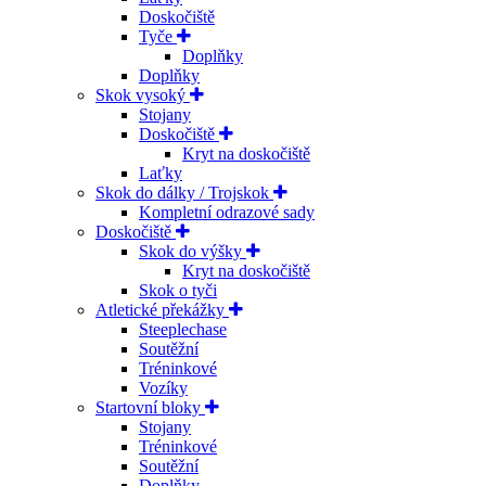
Doskočiště
Tyče
Doplňky
Doplňky
Skok vysoký
Stojany
Doskočiště
Kryt na doskočiště
Laťky
Skok do dálky / Trojskok
Kompletní odrazové sady
Doskočiště
Skok do výšky
Kryt na doskočiště
Skok o tyči
Atletické překážky
Steeplechase
Soutěžní
Tréninkové
Vozíky
Startovní bloky
Stojany
Tréninkové
Soutěžní
Doplňky