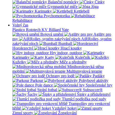
Balanční pomůcky
Činky
Gymnastické míče
Jóga
Karimatky
Kettlebell
Psychomotorika
Rehabilitace
Volný čas
Plastico Rototech
KV Billiard
Yate
Bojová umění
Agility pro
psy
AiRRoller- systém
zakrývání ploch
Bumball
Horolezectví
Hrací koutky
Hry indoor, outdoor
Karimatky
Karty
Kulečník
Kuželky
Míče a předměty
Minihorolezecká stěna
mobilní
Multismyslová terapie
Ochrany pro lodě
Padáky
Parkour
Pohybové aktivity
Pole dance
Společenské hry
Stolní fotbal
Subsoccer®
Šachy
Šipky a příslušenství
Tlumící podložka pod sudy
Trampolíny pro venkovní
hřiště
Vzdušný hokej
Zimní sporty
Žonglování