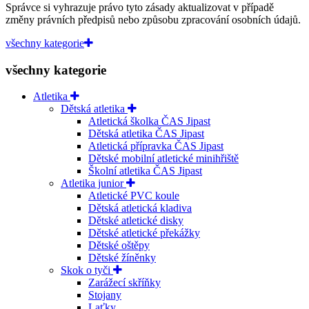
Správce si vyhrazuje právo tyto zásady aktualizovat v případě
změny právních předpisů nebo způsobu zpracování osobních údajů.
všechny kategorie
všechny kategorie
Atletika
Dětská atletika
Atletická školka ČAS Jipast
Dětská atletika ČAS Jipast
Atletická přípravka ČAS Jipast
Dětské mobilní atletické minihřiště
Školní atletika ČAS Jipast
Atletika junior
Atletické PVC koule
Dětská atletická kladiva
Dětské atletické disky
Dětské atletické překážky
Dětské oštěpy
Dětské žíněnky
Skok o tyči
Zarážecí skříňky
Stojany
Laťky