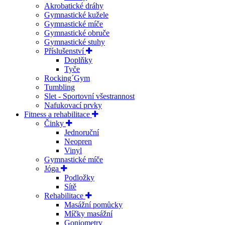
Akrobatické dráhy
Gymnastické kužele
Gymnastické míče
Gymnastické obruče
Gymnastické stuhy
Příslušenství
Doplňky
Tyče
Rocking´Gym
Tumbling
Slet - Sportovní všestrannost
Nafukovací prvky
Fitness a rehabilitace
Činky
Jednoruční
Neopren
Vinyl
Gymnastické míče
Jóga
Podložky
Sítě
Rehabilitace
Masážní pomůcky
Míčky masážní
Goniometry