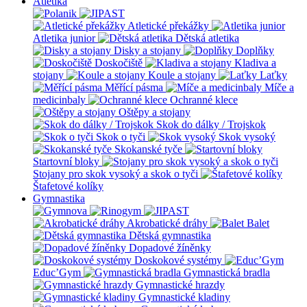
Atletika
Atletické překážky
Atletika junior
Dětská atletika
Disky a stojany
Doplňky
Doskočiště
Kladiva a
stojany
Koule a stojany
Laťky
Měřící pásma
Míče a
medicinbaly
Ochranné klece
Oštěpy a stojany
Skok do dálky / Trojskok
Skok o tyči
Skok vysoký
Skokanské tyče
Startovní bloky
Stojany pro skok vysoký a skok o tyči
Štafetové kolíky
Gymnastika
Akrobatické dráhy
Balet
Dětská gymnastika
Dopadové žíněnky
Doskokové systémy
Educ’Gym
Gymnastická bradla
Gymnastické hrazdy
Gymnastické kladiny