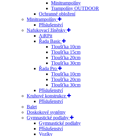
Minitrampolíny
Trampolíny OUTDOOR
Ochranné obložení
Minitrampolíny
Příslušenství
Nafukovací žíněnky
AiRPit
Řada Basic
Tloušťka 10cm
Tloušťka 15cm
Tloušťka 20cm
Tloušťka 30cm
Řada Pro
Tloušťka 10cm
Tloušťka 20cm
Tloušťka 30cm
Příslušenství
Kruhové konstrukce
Příslušenství
Balet
Doskokové systémy
Gymnastické podlahy
Gymnastické podlahy
Příslušenství
Vozíky