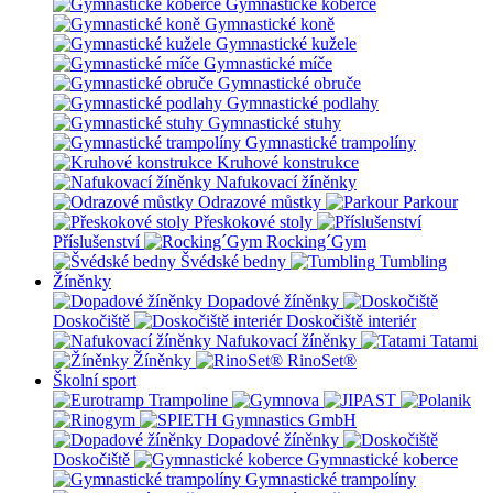
Gymnastické koberce
Gymnastické koně
Gymnastické kužele
Gymnastické míče
Gymnastické obruče
Gymnastické podlahy
Gymnastické stuhy
Gymnastické trampolíny
Kruhové konstrukce
Nafukovací žíněnky
Odrazové můstky
Parkour
Přeskokové stoly
Příslušenství
Rocking´Gym
Švédské bedny
Tumbling
Žíněnky
Dopadové žíněnky
Doskočiště
Doskočiště interiér
Nafukovací žíněnky
Tatami
Žíněnky
RinoSet®
Školní sport
Dopadové žíněnky
Doskočiště
Gymnastické koberce
Gymnastické trampolíny