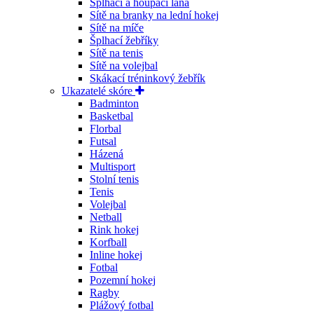
Šplhací a houpací lana
Sítě na branky na lední hokej
Sítě na míče
Šplhací žebříky
Sítě na tenis
Sítě na volejbal
Skákací tréninkový žebřík
Ukazatelé skóre
Badminton
Basketbal
Florbal
Futsal
Házená
Multisport
Stolní tenis
Tenis
Volejbal
Netball
Rink hokej
Korfball
Inline hokej
Fotbal
Pozemní hokej
Ragby
Plážový fotbal