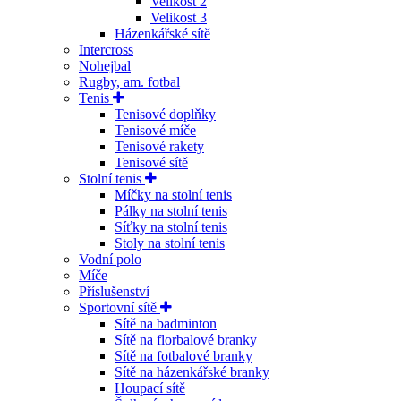
Velikost 2
Velikost 3
Házenkářské sítě
Intercross
Nohejbal
Rugby, am. fotbal
Tenis
Tenisové doplňky
Tenisové míče
Tenisové rakety
Tenisové sítě
Stolní tenis
Míčky na stolní tenis
Pálky na stolní tenis
Síťky na stolní tenis
Stoly na stolní tenis
Vodní polo
Míče
Příslušenství
Sportovní sítě
Sítě na badminton
Sítě na florbalové branky
Sítě na fotbalové branky
Sítě na házenkářské branky
Houpací sítě