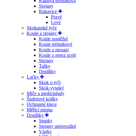
Kladiva tréninková
Stojany
Rukavice
Pravé
Levé
Skokanské tyče
Koule a stojany
Koule soutěžní
Koule tréninkové
Koule z mosazi
Koule z nerez oceli
Stojany
Tašky
Doplňky
Laťky
Skok o tyči
Skok vysoký
Míče a medicinbaly
Štafetové kolíky
Ochranné klece
Měřící pásma
Doplňky
Stopky
Stojany univerzální
Vlajky