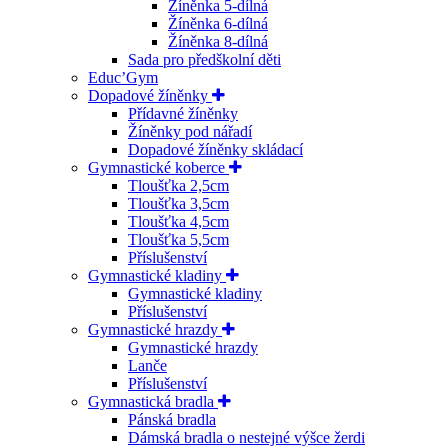
Žíněnka 5-dílná
Žíněnka 6-dílná
Žíněnka 8-dílná
Sada pro předškolní děti
Educ’Gym
Dopadové žíněnky
Přídavné žíněnky
Žíněnky pod nářadí
Dopadové žíněnky skládací
Gymnastické koberce
Tloušťka 2,5cm
Tloušťka 3,5cm
Tloušťka 4,5cm
Tloušťka 5,5cm
Příslušenství
Gymnastické kladiny
Gymnastické kladiny
Příslušenství
Gymnastické hrazdy
Gymnastické hrazdy
Lanče
Příslušenství
Gymnastická bradla
Pánská bradla
Dámská bradla o nestejné výšce žerdi