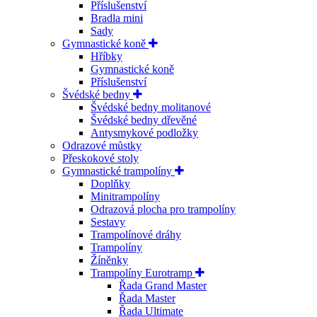
Příslušenství
Bradla mini
Sady
Gymnastické koně
Hříbky
Gymnastické koně
Příslušenství
Švédské bedny
Švédské bedny molitanové
Švédské bedny dřevěné
Antysmykové podložky
Odrazové můstky
Přeskokové stoly
Gymnastické trampolíny
Doplňky
Minitrampolíny
Odrazová plocha pro trampolíny
Sestavy
Trampolínové dráhy
Trampolíny
Žíněnky
Trampolíny Eurotramp
Řada Grand Master
Řada Master
Řada Ultimate