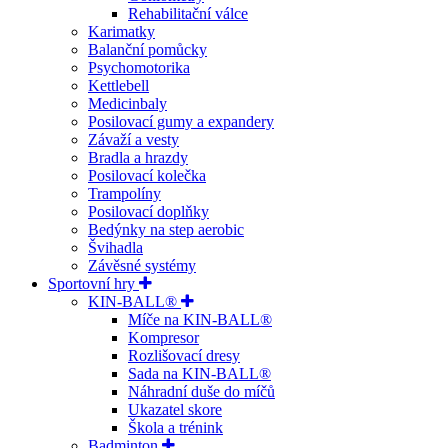
Rehabilitační válce
Karimatky
Balanční pomůcky
Psychomotorika
Kettlebell
Medicinbaly
Posilovací gumy a expandery
Závaží a vesty
Bradla a hrazdy
Posilovací kolečka
Trampolíny
Posilovací doplňky
Bedýnky na step aerobic
Švihadla
Závěsné systémy
Sportovní hry
KIN-BALL®
Míče na KIN-BALL®
Kompresor
Rozlišovací dresy
Sada na KIN-BALL®
Náhradní duše do míčů
Ukazatel skore
Škola a trénink
Badminton