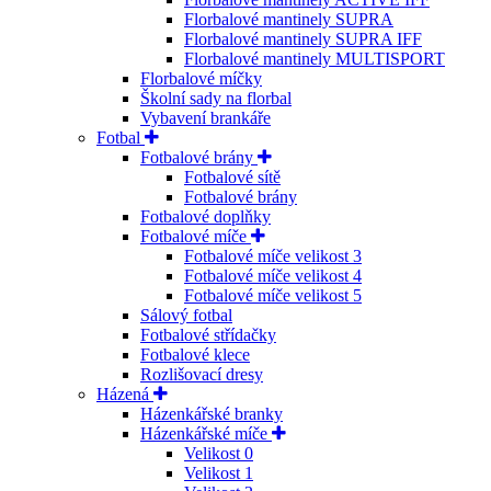
Florbalové mantinely SUPRA
Florbalové mantinely SUPRA IFF
Florbalové mantinely MULTISPORT
Florbalové míčky
Školní sady na florbal
Vybavení brankáře
Fotbal
Fotbalové brány
Fotbalové sítě
Fotbalové brány
Fotbalové doplňky
Fotbalové míče
Fotbalové míče velikost 3
Fotbalové míče velikost 4
Fotbalové míče velikost 5
Sálový fotbal
Fotbalové střídačky
Fotbalové klece
Rozlišovací dresy
Házená
Házenkářské branky
Házenkářské míče
Velikost 0
Velikost 1