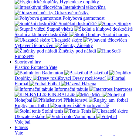
Hygienické doplňky
Interaktivní tělocvična
Odrazové můstky
Pohybová gramotnost
Soutěžní doskočiště
Stopky
Stupně vítězů
Školní a klubové doskočiště
Školní hodiny
Ukazatelé skóre
Vybavení tělocvičen
Žíněnky
Žíněnky pod nářadí
RinoSet®
Sportovní hry
Plastico Rototech
Yate
Badminton
Basketbal
Doplňky
Dresy rozlišovací
Florbal
Fotbal
Házená
Informační tabule
Intercross
KIN-BALL®
Míče
Nohejbal
Příslušenství
Rugby, am. fotbal
Sportovní sítě
Stolní tenis
Tenis
Ukazatelé skóre
Vodní polo
Volejbal
Fitness
Yate