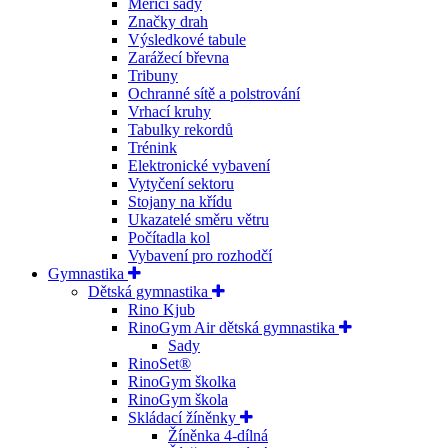
Měřící sady
Značky drah
Výsledkové tabule
Zarážecí břevna
Tribuny
Ochranné sítě a polstrování
Vrhací kruhy
Tabulky rekordů
Trénink
Elektronické vybavení
Vytyčení sektoru
Stojany na křídu
Ukazatelé směru větru
Počítadla kol
Vybavení pro rozhodčí
Gymnastika
Dětská gymnastika
Rino Kjub
RinoGym Air dětská gymnastika
Sady
RinoSet®
RinoGym školka
RinoGym škola
Skládací žíněnky
Žíněnka 4-dílná