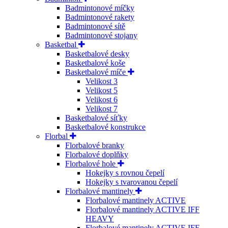
Badmintonové míčky
Badmintonové rakety
Badmintonové sítě
Badmintonové stojany
Basketbal
Basketbalové desky
Basketbalové koše
Basketbalové míče
Velikost 3
Velikost 5
Velikost 6
Velikost 7
Basketbalové síťky
Basketbalové konstrukce
Florbal
Florbalové branky
Florbalové doplňky
Florbalové hole
Hokejky s rovnou čepelí
Hokejky s tvarovanou čepelí
Florbalové mantinely
Florbalové mantinely ACTIVE
Florbalové mantinely ACTIVE IFF
HEAVY
Florbalové mantinely ACTIVE IFF