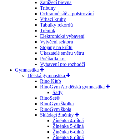
Zarážecí břevna
Tribuny
Ochranné sítě a polstrování
Vrhací kruhy
Tabulky rekordů
Trénink
Elektronické vybavení
Vytyčení sektoru
Stojany na křídu
Ukazatelé směru větru
Počítadla kol
Vybavení pro rozhodčí
Gymnastika
Dětská gymnastika
Rino Kjub
RinoGym Air dětská gymnastika
Sady
RinoSet®
RinoGym školka
RinoGym škola
Skládací žíněnky
Žíněnka 4-dílná
Žíněnka 5-dílná
Žíněnka 6-dílná
Žíněnka 8-dílná