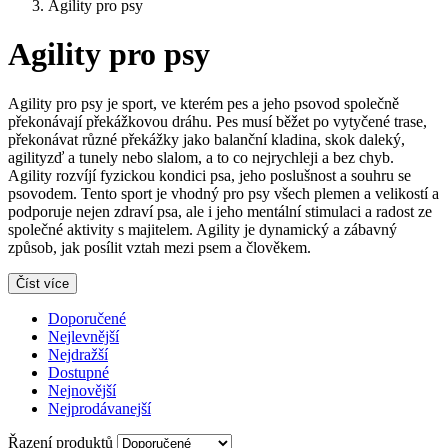
Agility pro psy
Agility pro psy
Agility pro psy je sport, ve kterém pes a jeho psovod společně
překonávají překážkovou dráhu. Pes musí běžet po vytyčené trase,
překonávat různé překážky jako balanční kladina, skok daleký,
agilityzď a tunely nebo slalom, a to co nejrychleji a bez chyb.
Agility rozvíjí fyzickou kondici psa, jeho poslušnost a souhru se
psovodem. Tento sport je vhodný pro psy všech plemen a velikostí a
podporuje nejen zdraví psa, ale i jeho mentální stimulaci a radost ze
společné aktivity s majitelem. Agility je dynamický a zábavný
způsob, jak posílit vztah mezi psem a člověkem.
Číst více
Doporučené
Nejlevnější
Nejdražší
Dostupné
Nejnovější
Nejprodávanejší
Řazení produktů