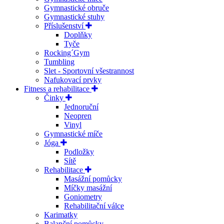
Gymnastické obruče
Gymnastické stuhy
Příslušenství
Doplňky
Tyče
Rocking´Gym
Tumbling
Slet - Sportovní všestrannost
Nafukovací prvky
Fitness a rehabilitace
Činky
Jednoruční
Neopren
Vinyl
Gymnastické míče
Jóga
Podložky
Sítě
Rehabilitace
Masážní pomůcky
Míčky masážní
Goniometry
Rehabilitační válce
Karimatky
Balanční pomůcky