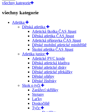
všechny kategorie
všechny kategorie
Atletika
Dětská atletika
Atletická školka ČAS Jipast
Dětská atletika ČAS Jipast
Atletická přípravka ČAS Jipast
Dětské mobilní atletické minihřiště
Školní atletika ČAS Jipast
Atletika junior
Atletické PVC koule
Dětská atletická kladiva
Dětské atletické disky
Dětské atletické překážky
Dětské oštěpy
Dětské žíněnky
Skok o tyči
Zarážecí skříňky
Stojany
Laťky
Doskočiště
Tyče