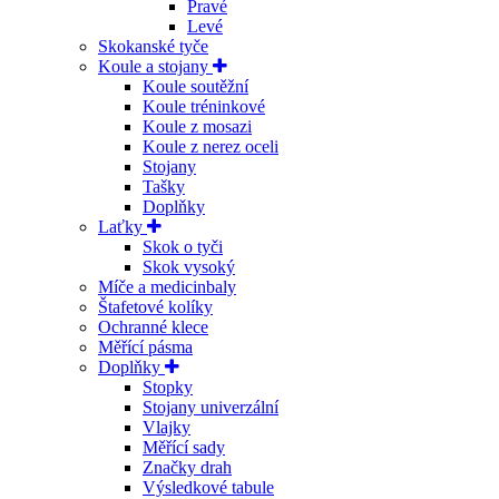
Pravé
Levé
Skokanské tyče
Koule a stojany
Koule soutěžní
Koule tréninkové
Koule z mosazi
Koule z nerez oceli
Stojany
Tašky
Doplňky
Laťky
Skok o tyči
Skok vysoký
Míče a medicinbaly
Štafetové kolíky
Ochranné klece
Měřící pásma
Doplňky
Stopky
Stojany univerzální
Vlajky
Měřící sady
Značky drah
Výsledkové tabule