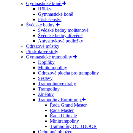
Gymnastické koně
Hříbky
Gymnastické koně
Příslušenství
Švédské bedny
Švédské bedny molitanové
Švédské bedny dřevěné
Antysmykové podložky
Odrazové můstky
Přeskokové stoly
Gymnastické trampolíny
Doplňky
Minitrampolíny
Odrazová plocha pro trampolíny
Sestavy
Trampolínové dráhy
Trampolíny
Žíněnky
Trampolíny Eurotramp
Řada Grand Master
Řada Master
Řada Ultimate
Minitrampolíny
Trampolíny OUTDOOR
Ochranné obložení