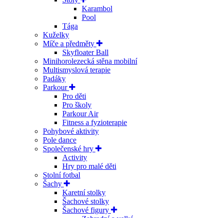
Karambol
Pool
Tága
Kuželky
Míče a předměty
Skyfloater Ball
Minihorolezecká stěna mobilní
Multismyslová terapie
Padáky
Parkour
Pro děti
Pro školy
Parkour Air
Fitness a fyzioterapie
Pohybové aktivity
Pole dance
Společenské hry
Activity
Hry pro malé děti
Stolní fotbal
Šachy
Karetní stolky
Šachové stolky
Šachové figury