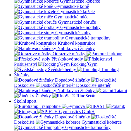
Gymnastické koberce
Gymnastické koně
Gymnastické kužele
Gymnastické míče
Gymnastické obruče
Gymnastické podlahy
Gymnastické stuhy
Gymnastické trampolíny
Kruhové konstrukce
Nafukovací žíněnky
Odrazové můstky
Parkour
Přeskokové stoly
Příslušenství
Rocking´Gym
Švédské bedny
Tumbling
Žíněnky
Dopadové žíněnky
Doskočiště
Doskočiště interiér
Nafukovací žíněnky
Tatami
Žíněnky
RinoSet®
Školní sport
Dopadové žíněnky
Doskočiště
Gymnastické koberce
Gymnastické trampolíny