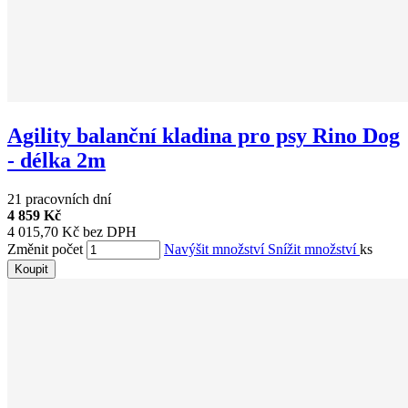
Agility balanční kladina pro psy Rino Dog
- délka 2m
21 pracovních dní
4 859 Kč
4 015,70 Kč bez DPH
Změnit počet
Navýšit množství
Snížit množství
ks
Koupit