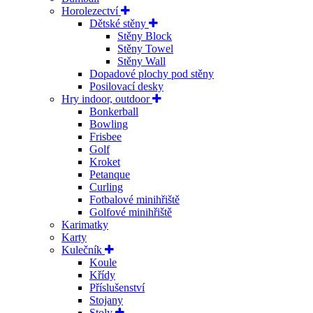
Horolezectví
Dětské stěny
Stěny Block
Stěny Towel
Stěny Wall
Dopadové plochy pod stěny
Posilovací desky
Hry indoor, outdoor
Bonkerball
Bowling
Frisbee
Golf
Kroket
Petanque
Curling
Fotbalové minihřiště
Golfové minihřiště
Karimatky
Karty
Kulečník
Koule
Křídy
Příslušenství
Stojany
Stoly