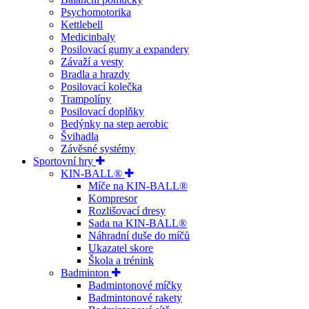
Psychomotorika
Kettlebell
Medicinbaly
Posilovací gumy a expandery
Závaží a vesty
Bradla a hrazdy
Posilovací kolečka
Trampolíny
Posilovací doplňky
Bedýnky na step aerobic
Švihadla
Závěsné systémy
Sportovní hry
KIN-BALL®
Míče na KIN-BALL®
Kompresor
Rozlišovací dresy
Sada na KIN-BALL®
Náhradní duše do míčů
Ukazatel skore
Škola a trénink
Badminton
Badmintonové míčky
Badmintonové rakety