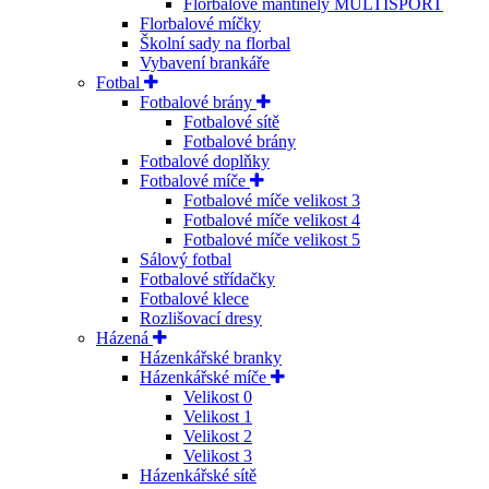
Florbalové mantinely MULTISPORT
Florbalové míčky
Školní sady na florbal
Vybavení brankáře
Fotbal
Fotbalové brány
Fotbalové sítě
Fotbalové brány
Fotbalové doplňky
Fotbalové míče
Fotbalové míče velikost 3
Fotbalové míče velikost 4
Fotbalové míče velikost 5
Sálový fotbal
Fotbalové střídačky
Fotbalové klece
Rozlišovací dresy
Házená
Házenkářské branky
Házenkářské míče
Velikost 0
Velikost 1
Velikost 2
Velikost 3
Házenkářské sítě