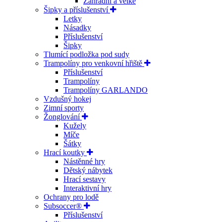
Zahradní a velké
Šipky a příslušenství
Letky
Násadky
Příslušenství
Šipky
Tlumící podložka pod sudy
Trampolíny pro venkovní hřiště
Příslušenství
Trampolíny
Trampolíny GARLANDO
Vzdušný hokej
Zimní sporty
Žonglování
Kužely
Míče
Šátky
Hrací koutky
Nástěnné hry
Dětský nábytek
Hrací sestavy
Interaktivní hry
Ochrany pro lodě
Subsoccer®
Příslušenství