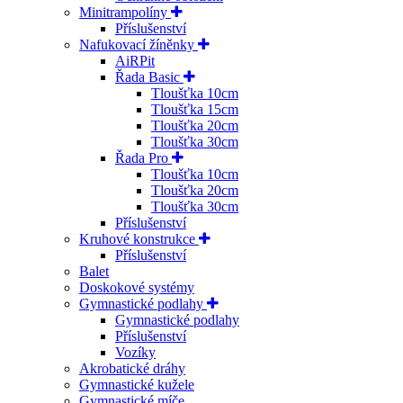
Minitrampolíny
Příslušenství
Nafukovací žíněnky
AiRPit
Řada Basic
Tloušťka 10cm
Tloušťka 15cm
Tloušťka 20cm
Tloušťka 30cm
Řada Pro
Tloušťka 10cm
Tloušťka 20cm
Tloušťka 30cm
Příslušenství
Kruhové konstrukce
Příslušenství
Balet
Doskokové systémy
Gymnastické podlahy
Gymnastické podlahy
Příslušenství
Vozíky
Akrobatické dráhy
Gymnastické kužele
Gymnastické míče