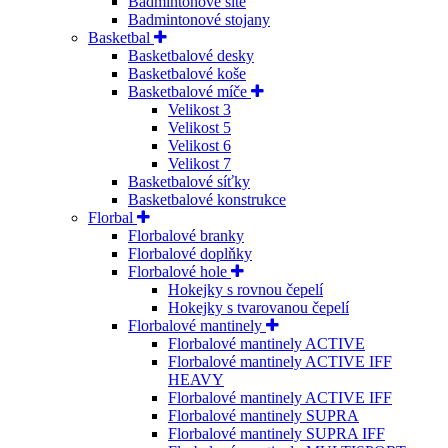
Badmintonové sítě
Badmintonové stojany
Basketbal
Basketbalové desky
Basketbalové koše
Basketbalové míče
Velikost 3
Velikost 5
Velikost 6
Velikost 7
Basketbalové síťky
Basketbalové konstrukce
Florbal
Florbalové branky
Florbalové doplňky
Florbalové hole
Hokejky s rovnou čepelí
Hokejky s tvarovanou čepelí
Florbalové mantinely
Florbalové mantinely ACTIVE
Florbalové mantinely ACTIVE IFF
HEAVY
Florbalové mantinely ACTIVE IFF
Florbalové mantinely SUPRA
Florbalové mantinely SUPRA IFF