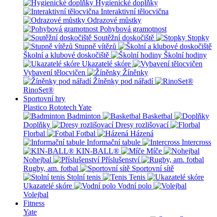
Hygienické doplňky
Interaktivní tělocvična
Odrazové můstky
Pohybová gramotnost
Soutěžní doskočiště
Stopky
Stupně vítězů
Školní a klubové doskočiště
Školní hodiny
Ukazatelé skóre
Vybavení tělocvičen
Žíněnky
Žíněnky pod nářadí
RinoSet®
Sportovní hry
Plastico Rototech
Yate
Badminton
Basketbal
Doplňky
Dresy rozlišovací
Florbal
Fotbal
Házená
Informační tabule
Intercross
KIN-BALL®
Míče
Nohejbal
Příslušenství
Rugby, am. fotbal
Sportovní sítě
Stolní tenis
Tenis
Ukazatelé skóre
Vodní polo
Volejbal
Fitness
Yate