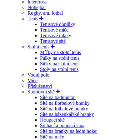
Intercross
Nohejbal
Rugby, am. fotbal
Tenis
Tenisové doplňky
Tenisové míče
Tenisové rakety
Tenisové sítě
Stolní tenis
Míčky na stolní tenis
Pálky na stolní tenis
Síťky na stolní tenis
Stoly na stolní tenis
Vodní polo
Míče
Příslušenství
Sportovní sítě
Sítě na badminton
Sítě na florbalové branky
Sítě na fotbalové branky
Sítě na házenkářské branky
Houpací sítě
Šplhací a houpací lana
Sítě na branky na lední hokej
Sítě na míče