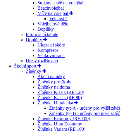
Stojany a sítě na volejbal
Beachvolejbal
Míče na volejbal
Velikost 5
Volejbalové dělo
Doplňky
Informační tabule
Doplňky
Ukazatel skóre
Kompresor
Venkovní sada
Dresy rozlišovací
Školní sport
Žíněnky
Akční nabídky
Žíněnky pro školy
Žíněnky na doma
Žíněnka Klasik (RE 120)
Žíněnka Klasik (RE 80)
Žíněnka Ultralehká
Žíněnky typ A - určeny pro vyšší zátěž
Žíněnky typ B - určeny pro nižší zátěž
Žíněnka Economy (RE 100)
Žíněnka Ultra Economy
Žíněnka Variant (RE 100)