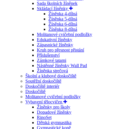
Sada školních žíněnek
Skládací žíněnky
Žíněnka 4-dílná
Žíněnka 5-dílná
Žíněnka 6-dílná
Žíněnka 8-dílná
Molitanové cvičební podložky
Edukativní žíněnky
Zápasnické žíněnky
Kruh pro přesnost přistání
Příslušenství
Zámkové tatami
Nástěnné žíněnky Wall Pad
Žíněnka strečová
Školní a klubové doskočiště
Soutěžní doskočiště
Doskočiště interiér
Doskočiště
Molitanové cvičební podložky
Vybavení tělocvičen
Žíněnky pro školy
Dopadové žíněnky
RinoSet
Dětská gymnastika
Gymnastické koně