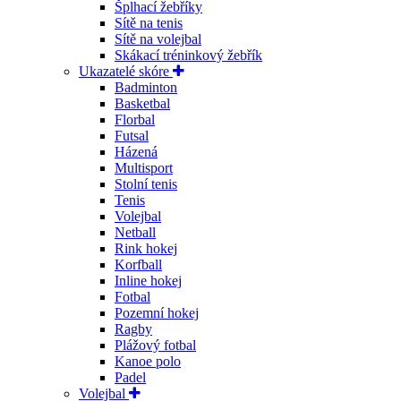
Šplhací žebříky
Sítě na tenis
Sítě na volejbal
Skákací tréninkový žebřík
Ukazatelé skóre
Badminton
Basketbal
Florbal
Futsal
Házená
Multisport
Stolní tenis
Tenis
Volejbal
Netball
Rink hokej
Korfball
Inline hokej
Fotbal
Pozemní hokej
Ragby
Plážový fotbal
Kanoe polo
Padel
Volejbal