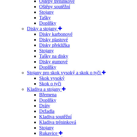
Oštěpy tréninkové
Oštěpy soutěžní
Stojany
Tašky
Doplňky
Disky a stojany
Disky karbonové
Disky plastové
Disky překližka
Stojany
Tašky na disky
Disky gumové
Doplňky
Stojany pro skok vysoký a skok o tyči
Skok vysoký
Skok o tyči
Kladiva a stojany
Břemena
Doplňky
Dráty
Držadla
Kladiva soutěžní
Kladiva tréninková
Stojany
Rukavice