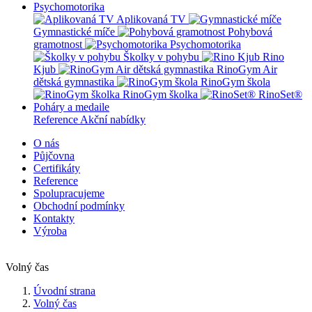
Psychomotorika
Aplikovaná TV
Gymnastické míče
Pohybová
gramotnost
Psychomotorika
Školky v pohybu
Rino
Kjub
RinoGym Air
dětská gymnastika
RinoGym škola
RinoGym školka
RinoSet®
Poháry a medaile
Reference
Akční nabídky
O nás
Půjčovna
Certifikáty
Reference
Spolupracujeme
Obchodní podmínky
Kontakty
Výroba
Volný čas
Úvodní strana
Volný čas