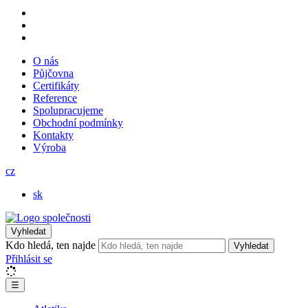
O nás
Půjčovna
Certifikáty
Reference
Spolupracujeme
Obchodní podmínky
Kontakty
Výroba
cz
sk
Vyhledat
Kdo hledá, ten najde
Vyhledat
Přihlásit se
☰