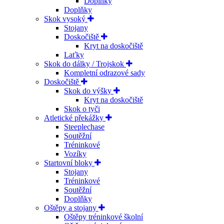
Doplňky
Doplňky
Skok vysoký
Stojany
Doskočiště
Kryt na doskočiště
Laťky
Skok do dálky / Trojskok
Kompletní odrazové sady
Doskočiště
Skok do výšky
Kryt na doskočiště
Skok o tyči
Atletické překážky
Steeplechase
Soutěžní
Tréninkové
Vozíky
Startovní bloky
Stojany
Tréninkové
Soutěžní
Doplňky
Oštěpy a stojany
Oštěpy tréninkové školní