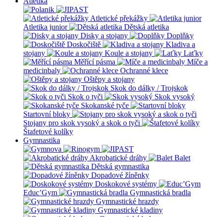
Atletika
Atletické překážky
Atletika junior
Dětská atletika
Disky a stojany
Doplňky
Doskočiště
Kladiva a
stojany
Koule a stojany
Laťky
Měřící pásma
Míče a
medicinbaly
Ochranné klece
Oštěpy a stojany
Skok do dálky / Trojskok
Skok o tyči
Skok vysoký
Skokanské tyče
Startovní bloky
Stojany pro skok vysoký a skok o tyči
Štafetové kolíky
Gymnastika
Akrobatické dráhy
Balet
Dětská gymnastika
Dopadové žíněnky
Doskokové systémy
Educ’Gym
Gymnastická bradla
Gymnastické hrazdy
Gymnastické kladiny