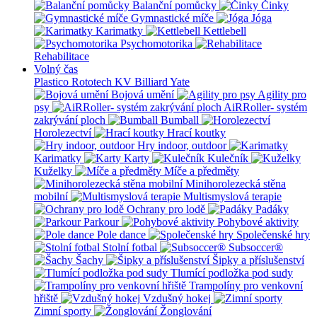
Balanční pomůcky
Činky
Gymnastické míče
Jóga
Karimatky
Kettlebell
Psychomotorika
Rehabilitace
Volný čas
Plastico Rototech
KV Billiard
Yate
Bojová umění
Agility pro
psy
AiRRoller- systém
zakrývání ploch
Bumball
Horolezectví
Hrací koutky
Hry indoor, outdoor
Karimatky
Karty
Kulečník
Kuželky
Míče a předměty
Minihorolezecká stěna
mobilní
Multismyslová terapie
Ochrany pro lodě
Padáky
Parkour
Pohybové aktivity
Pole dance
Společenské hry
Stolní fotbal
Subsoccer®
Šachy
Šipky a příslušenství
Tlumící podložka pod sudy
Trampolíny pro venkovní
hřiště
Vzdušný hokej
Zimní sporty
Žonglování