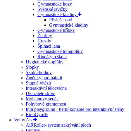
Gymnastické kozy
Švédské lavičky
Gymnastické kladiny
Příslušenství
Gymnastické kladiny
Gymnastické hříbky
Žebřiny
Hrazdy
Šplhací lana
Gymnastické trampolíny
RinoGym škola
Hygienické doplňky
Stopky
Školní hodiny
Žíněnky pod nářadí
Stupně vítězů
Interaktivní tělocvična
Ukazatele skóre
Molitanový sedák
Pohybová gramotnost
Initi playground - herní konzole pro interaktivní stěny
RinoGym®
Volný čas
AiRRoller- systém zakrývání ploch
Bumball