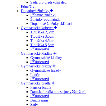
Sada pro předškolní děti
Educ’Gym
Dopadové žíněnky
Přídavné žíněnky
Žíněnky pod nářadí
Dopadové žíněnky skládací
Gymnastické koberce
Tloušťka 2,5cm
Tloušťka 3,5cm
Tloušťka 4,5cm
Tloušťka 5,5cm
Příslušenství
Gymnastické kladiny
Gymnastické kladiny
Příslušenství
Gymnastické hrazdy
Gymnastické hrazdy
Lanče
Příslušenství
Gymnastická bradla
Pánská bradla
Dámská bradla o nestejné výšce žerdi
Příslušenství
Bradla mini
Sady