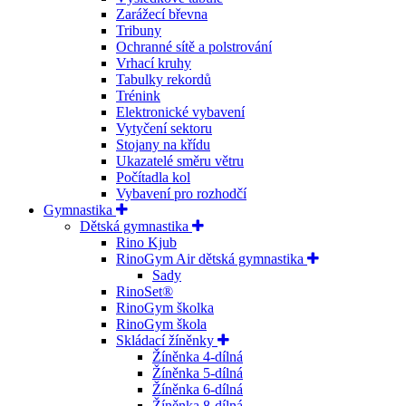
Zarážecí břevna
Tribuny
Ochranné sítě a polstrování
Vrhací kruhy
Tabulky rekordů
Trénink
Elektronické vybavení
Vytyčení sektoru
Stojany na křídu
Ukazatelé směru větru
Počítadla kol
Vybavení pro rozhodčí
Gymnastika
Dětská gymnastika
Rino Kjub
RinoGym Air dětská gymnastika
Sady
RinoSet®
RinoGym školka
RinoGym škola
Skládací žíněnky
Žíněnka 4-dílná
Žíněnka 5-dílná
Žíněnka 6-dílná
Žíněnka 8-dílná