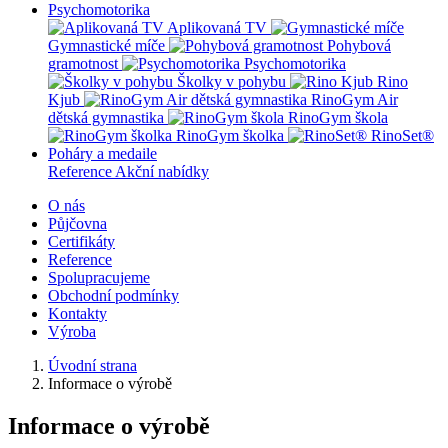
Psychomotorika
Aplikovaná TV
Gymnastické míče
Pohybová
gramotnost
Psychomotorika
Školky v pohybu
Rino
Kjub
RinoGym Air
dětská gymnastika
RinoGym škola
RinoGym školka
RinoSet®
Poháry a medaile
Reference
Akční nabídky
O nás
Půjčovna
Certifikáty
Reference
Spolupracujeme
Obchodní podmínky
Kontakty
Výroba
Úvodní strana
Informace o výrobě
Informace o výrobě