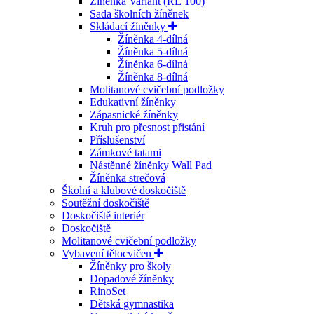
Žíněnka Variant (RE 100)
Sada školních žíněnek
Skládací žíněnky
Žíněnka 4-dílná
Žíněnka 5-dílná
Žíněnka 6-dílná
Žíněnka 8-dílná
Molitanové cvičební podložky
Edukativní žíněnky
Zápasnické žíněnky
Kruh pro přesnost přistání
Příslušenství
Zámkové tatami
Nástěnné žíněnky Wall Pad
Žíněnka strečová
Školní a klubové doskočiště
Soutěžní doskočiště
Doskočiště interiér
Doskočiště
Molitanové cvičební podložky
Vybavení tělocvičen
Žíněnky pro školy
Dopadové žíněnky
RinoSet
Dětská gymnastika