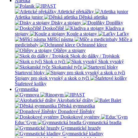
Atletika
Atletické překážky
Atletika junior
Dětská atletika
Disky a stojany
Doplňky
Doskočiště
Kladiva a
stojany
Koule a stojany
Laťky
Měřící pásma
Míče a
medicinbaly
Ochranné klece
Oštěpy a stojany
Skok do dálky / Trojskok
Skok o tyči
Skok vysoký
Skokanské tyče
Startovní bloky
Stojany pro skok vysoký a skok o tyči
Štafetové kolíky
Gymnastika
Akrobatické dráhy
Balet
Dětská gymnastika
Dopadové žíněnky
Doskokové systémy
Educ’Gym
Gymnastická bradla
Gymnastické hrazdy
Gymnastické kladiny