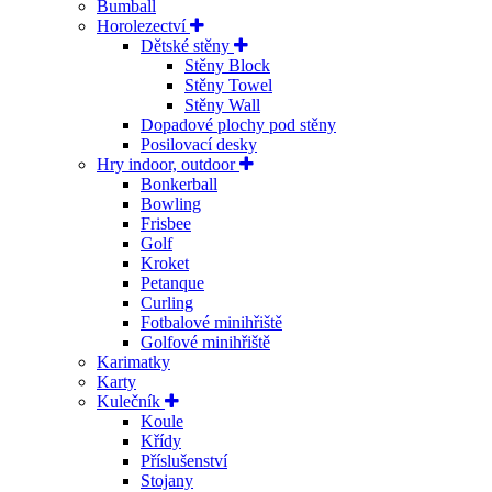
Bumball
Horolezectví
Dětské stěny
Stěny Block
Stěny Towel
Stěny Wall
Dopadové plochy pod stěny
Posilovací desky
Hry indoor, outdoor
Bonkerball
Bowling
Frisbee
Golf
Kroket
Petanque
Curling
Fotbalové minihřiště
Golfové minihřiště
Karimatky
Karty
Kulečník
Koule
Křídy
Příslušenství
Stojany