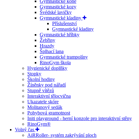
Gymnastické koně
Gymnastické kozy
Švédské lavičky
Gymnastické kladiny
Příslušenství
Gymnastické kladiny
Gymnastické hříbky
Žebřiny
Hrazdy
Šplhací lana
Gymnastické trampolíny
RinoGym škola
Hygienické doplňky
Stopky
Školní hodiny
Žíněnky pod nářadí
Stupně vítězů
Interaktivní tělocvična
Ukazatele skóre
Molitanový sedák
Pohybová gramotnost
Initi playground - herní konzole pro interaktivní stěny
RinoGym®
Volný čas
AiRRoller- systém zakrývání ploch