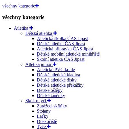
všechny kategorie
všechny kategorie
Atletika
Dětská atletika
Atletická školka ČAS Jipast
Dětská atletika ČAS Jipast
Atletická přípravka ČAS Jipast
Dětské mobilní atletické minihřiště
Školní atletika ČAS Jipast
Atletika junior
Atletické PVC koule
Dětská atletická kladiva
Dětské atletické disky
Dětské atletické překážky
Dětské oštěpy
Dětské žíněnky
Skok o tyči
Zarážecí skříňky
Stojany
Laťky
Doskočiště
Tyče