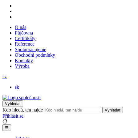
O nás
Půjčovna
Certifikáty
Reference
Spolupracujeme
Obchodní podmínky
Kontakty
Výroba
cz
sk
Vyhledat
Kdo hledá, ten najde
Vyhledat
Přihlásit se
☰