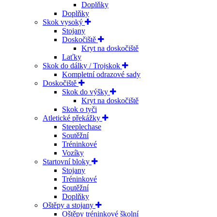
Doplňky
Doplňky
Skok vysoký
Stojany
Doskočiště
Kryt na doskočiště
Laťky
Skok do dálky / Trojskok
Kompletní odrazové sady
Doskočiště
Skok do výšky
Kryt na doskočiště
Skok o tyči
Atletické překážky
Steeplechase
Soutěžní
Tréninkové
Vozíky
Startovní bloky
Stojany
Tréninkové
Soutěžní
Doplňky
Oštěpy a stojany
Oštěpy tréninkové školní