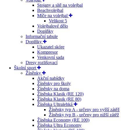
Stojany a sítě na volejbal
Beachvolejbal
Míče na volejbal
Velikost 5
Volejbalové dělo
Doplňky
Informační tabule
Doplňky
Ukazatel skóre
Kompresor
Venkovní sada
Dresy rozlišovací
Školní sport
Žíněnky
Akční nabídky
Žíněnky pro školy
Žíněnky na doma
Žíněnka Klasik (RE 120)
Žíněnka Klasik (RE 80)
Žíněnka Ultralehká
Žíněnky typ A - určeny pro vyšší zátěž
Žíněnky typ B - určeny pro nižší zátěž
Žíněnka Economy (RE 100)
Žíněnka Ultra Economy