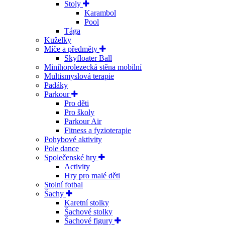
Stoly
Karambol
Pool
Tága
Kuželky
Míče a předměty
Skyfloater Ball
Minihorolezecká stěna mobilní
Multismyslová terapie
Padáky
Parkour
Pro děti
Pro školy
Parkour Air
Fitness a fyzioterapie
Pohybové aktivity
Pole dance
Společenské hry
Activity
Hry pro malé děti
Stolní fotbal
Šachy
Karetní stolky
Šachové stolky
Šachové figury