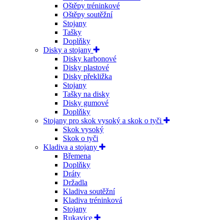
Oštěpy tréninkové
Oštěpy soutěžní
Stojany
Tašky
Doplňky
Disky a stojany
Disky karbonové
Disky plastové
Disky překližka
Stojany
Tašky na disky
Disky gumové
Doplňky
Stojany pro skok vysoký a skok o tyči
Skok vysoký
Skok o tyči
Kladiva a stojany
Břemena
Doplňky
Dráty
Držadla
Kladiva soutěžní
Kladiva tréninková
Stojany
Rukavice