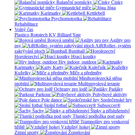
Balanční pomůcky
Činky
Gymnastické míče
Jóga
Karimatky
Kettlebell
Psychomotorika
Rehabilitace
Volný čas
Plastico Rototech
KV Billiard
Yate
Bojová umění
Agility pro
psy
AiRRoller- systém
zakrývání ploch
Bumball
Horolezectví
Hrací koutky
Hry indoor, outdoor
Karimatky
Karty
Kulečník
Kuželky
Míče a předměty
Minihorolezecká stěna
mobilní
Multismyslová terapie
Ochrany pro lodě
Padáky
Parkour
Pohybové aktivity
Pole dance
Společenské hry
Stolní fotbal
Subsoccer®
Šachy
Šipky a příslušenství
Tlumící podložka pod sudy
Trampolíny pro venkovní
hřiště
Vzdušný hokej
Zimní sporty
Žonglování