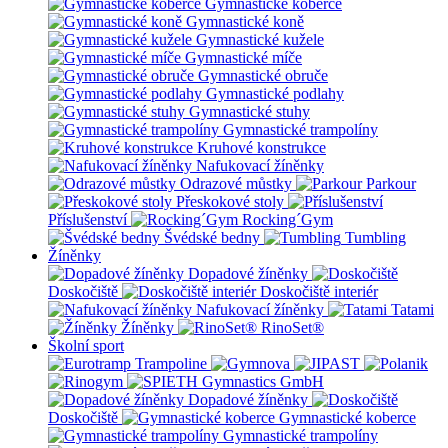
Gymnastické koberce
Gymnastické koně
Gymnastické kužele
Gymnastické míče
Gymnastické obruče
Gymnastické podlahy
Gymnastické stuhy
Gymnastické trampolíny
Kruhové konstrukce
Nafukovací žíněnky
Odrazové můstky
Parkour
Přeskokové stoly
Příslušenství
Rocking´Gym
Švédské bedny
Tumbling
Žíněnky
Dopadové žíněnky
Doskočiště
Doskočiště interiér
Nafukovací žíněnky
Tatami
Žíněnky
RinoSet®
Školní sport
Dopadové žíněnky
Doskočiště
Gymnastické koberce
Gymnastické trampolíny