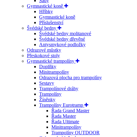
Sady
Gymnastické koně
Hříbky
Gymnastické koně
Příslušenství
Švédské bedny
Švédské bedny molitanové
Švédské bedny dřevěné
Antysmykové podložky
Odrazové můstky
Přeskokové stoly
Gymnastické trampolíny
Doplňky
Minitrampolíny
Odrazová plocha pro trampolíny
Sestavy
Trampolínové dráhy
Trampolíny
Žíněnky
Trampolíny Eurotramp
Řada Grand Master
Řada Master
Řada Ultimate
Minitrampolíny
Trampolíny OUTDOOR