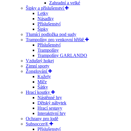
Zahradní a velké
Šipky a příslušenství
Letky
Násadky
Příslušenství
Šipky
Tlumící podložka pod sudy
Trampolíny pro venkovní hřiště
Příslušenství
Trampolíny
Trampolíny GARLANDO
Vzdušný hokej
Zimní sporty
Žonglování
Kužely
Míče
Šátky
Hrací koutky
Nástěnné hry
Dětský nábytek
Hrací sestavy
Interaktivní hry
Ochrany pro lodě
Subsoccer®
Příslušenství