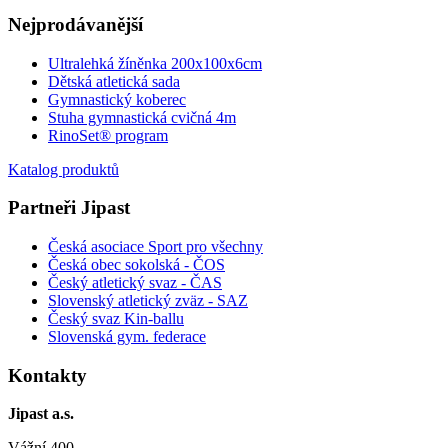
Nejprodávanější
Ultralehká žíněnka 200x100x6cm
Dětská atletická sada
Gymnastický koberec
Stuha gymnastická cvičná 4m
RinoSet® program
Katalog produktů
Partneři Jipast
Česká asociace Sport pro všechny
Česká obec sokolská - ČOS
Český atletický svaz - ČAS
Slovenský atletický zväz
- SAZ
Český svaz Kin-ballu
Slovenská gym. federace
Kontakty
Jipast a.s.
Vážní 400