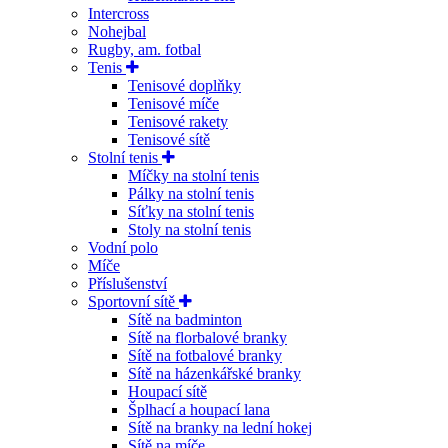
Intercross
Nohejbal
Rugby, am. fotbal
Tenis
Tenisové doplňky
Tenisové míče
Tenisové rakety
Tenisové sítě
Stolní tenis
Míčky na stolní tenis
Pálky na stolní tenis
Síťky na stolní tenis
Stoly na stolní tenis
Vodní polo
Míče
Příslušenství
Sportovní sítě
Sítě na badminton
Sítě na florbalové branky
Sítě na fotbalové branky
Sítě na házenkářské branky
Houpací sítě
Šplhací a houpací lana
Sítě na branky na lední hokej
Sítě na míče