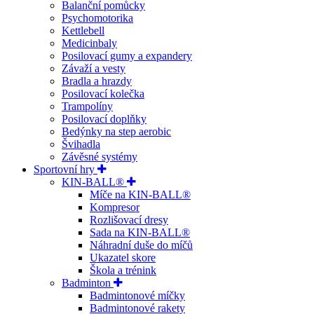
Balanční pomůcky
Psychomotorika
Kettlebell
Medicinbaly
Posilovací gumy a expandery
Závaží a vesty
Bradla a hrazdy
Posilovací kolečka
Trampolíny
Posilovací doplňky
Bedýnky na step aerobic
Švihadla
Závěsné systémy
Sportovní hry
KIN-BALL®
Míče na KIN-BALL®
Kompresor
Rozlišovací dresy
Sada na KIN-BALL®
Náhradní duše do míčů
Ukazatel skore
Škola a trénink
Badminton
Badmintonové míčky
Badmintonové rakety