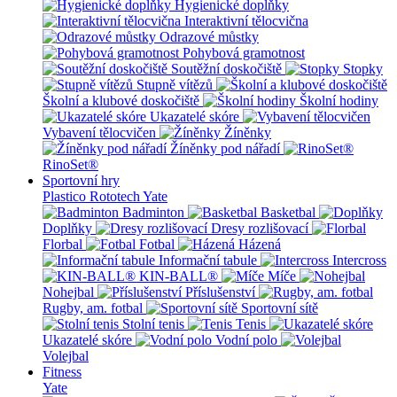
Hygienické doplňky
Interaktivní tělocvična
Odrazové můstky
Pohybová gramotnost
Soutěžní doskočiště
Stopky
Stupně vítězů
Školní a klubové doskočiště
Školní hodiny
Ukazatelé skóre
Vybavení tělocvičen
Žíněnky
Žíněnky pod nářadí
RinoSet®
Sportovní hry
Plastico Rototech
Yate
Badminton
Basketbal
Doplňky
Dresy rozlišovací
Florbal
Fotbal
Házená
Informační tabule
Intercross
KIN-BALL®
Míče
Nohejbal
Příslušenství
Rugby, am. fotbal
Sportovní sítě
Stolní tenis
Tenis
Ukazatelé skóre
Vodní polo
Volejbal
Fitness
Yate