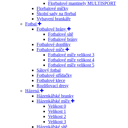
Florbalové mantinely MULTISPORT
Florbalové míčky
Školní sady na florbal
Vybavení brankáře
Fotbal
Fotbalové brány
Fotbalové sítě
Fotbalové brány
Fotbalové doplňky
Fotbalové míče
Fotbalové míče velikost 3
Fotbalové míče velikost 4
Fotbalové míče velikost 5
Sálový fotbal
Fotbalové střídačky
Fotbalové klece
Rozlišovací dresy
Házená
Házenkářské branky
Házenkářské míče
Velikost 0
Velikost 1
Velikost 2
Velikost 3
Házenkářské sítě