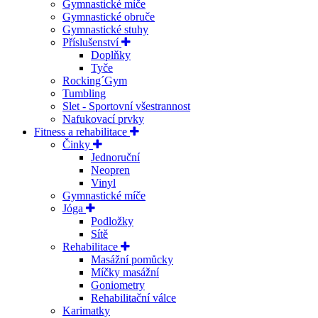
Gymnastické míče
Gymnastické obruče
Gymnastické stuhy
Příslušenství
Doplňky
Tyče
Rocking´Gym
Tumbling
Slet - Sportovní všestrannost
Nafukovací prvky
Fitness a rehabilitace
Činky
Jednoruční
Neopren
Vinyl
Gymnastické míče
Jóga
Podložky
Sítě
Rehabilitace
Masážní pomůcky
Míčky masážní
Goniometry
Rehabilitační válce
Karimatky