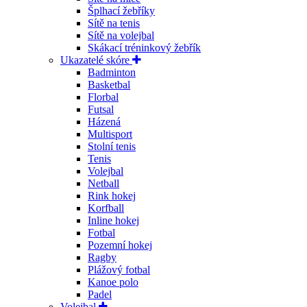
Šplhací žebříky
Sítě na tenis
Sítě na volejbal
Skákací tréninkový žebřík
Ukazatelé skóre
Badminton
Basketbal
Florbal
Futsal
Házená
Multisport
Stolní tenis
Tenis
Volejbal
Netball
Rink hokej
Korfball
Inline hokej
Fotbal
Pozemní hokej
Ragby
Plážový fotbal
Kanoe polo
Padel
Volejbal