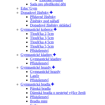
Sada pro předškolní děti
Educ’Gym
Dopadové žíněnky
Přídavné žíněnky
Žíněnky pod nářadí
Dopadové žíněnky skládací
Gymnastické koberce
Tloušťka 2,5cm
Tloušťka 3,5cm
Tloušťka 4,5cm
Tloušťka 5,5cm
Příslušenství
Gymnastické kladiny
Gymnastické kladiny
Příslušenství
Gymnastické hrazdy
Gymnastické hrazdy
Lanče
Příslušenství
Gymnastická bradla
Pánská bradla
Dámská bradla o nestejné výšce žerdi
Příslušenství
Bradla mini