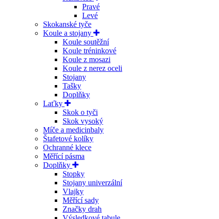
Pravé
Levé
Skokanské tyče
Koule a stojany
Koule soutěžní
Koule tréninkové
Koule z mosazi
Koule z nerez oceli
Stojany
Tašky
Doplňky
Laťky
Skok o tyči
Skok vysoký
Míče a medicinbaly
Štafetové kolíky
Ochranné klece
Měřící pásma
Doplňky
Stopky
Stojany univerzální
Vlajky
Měřící sady
Značky drah
Výsledkové tabule