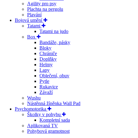
Agility pro psy
Plachta na pergolu
Plavání
Bojová umění
Tatami
Tatami na judo
Box
Bandáže, pásky
Bloky
Chrániče
Doplňky
Helmy
Lapy
Oblečení, obuv
Pytle
Rukavice
Závaží
Wushu
Nástěnná žíněnka Wall Pad
Psychomotorika
Školky v pohybu
Kompletní sada
Aplikovaná TV
Pohybová gramotnost