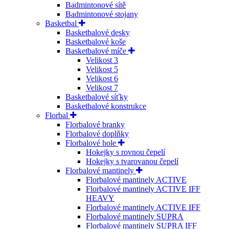
Badmintonové sítě
Badmintonové stojany
Basketbal
Basketbalové desky
Basketbalové koše
Basketbalové míče
Velikost 3
Velikost 5
Velikost 6
Velikost 7
Basketbalové síťky
Basketbalové konstrukce
Florbal
Florbalové branky
Florbalové doplňky
Florbalové hole
Hokejky s rovnou čepelí
Hokejky s tvarovanou čepelí
Florbalové mantinely
Florbalové mantinely ACTIVE
Florbalové mantinely ACTIVE IFF
HEAVY
Florbalové mantinely ACTIVE IFF
Florbalové mantinely SUPRA
Florbalové mantinely SUPRA IFF