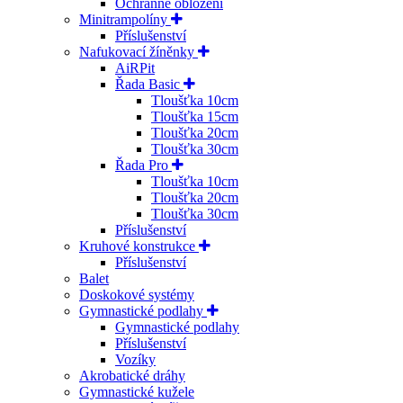
Ochranné obložení
Minitrampolíny
Příslušenství
Nafukovací žíněnky
AiRPit
Řada Basic
Tloušťka 10cm
Tloušťka 15cm
Tloušťka 20cm
Tloušťka 30cm
Řada Pro
Tloušťka 10cm
Tloušťka 20cm
Tloušťka 30cm
Příslušenství
Kruhové konstrukce
Příslušenství
Balet
Doskokové systémy
Gymnastické podlahy
Gymnastické podlahy
Příslušenství
Vozíky
Akrobatické dráhy
Gymnastické kužele