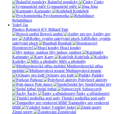
Balanční pomůcky
Činky
Gymnastické míče
Jóga
Karimatky
Kettlebell
Psychomotorika
Rehabilitace
Volný čas
Plastico Rototech
KV Billiard
Yate
Bojová umění
Agility pro
psy
AiRRoller- systém
zakrývání ploch
Bumball
Horolezectví
Hrací koutky
Hry indoor, outdoor
Karimatky
Karty
Kulečník
Kuželky
Míče a předměty
Minihorolezecká stěna
mobilní
Multismyslová terapie
Ochrany pro lodě
Padáky
Parkour
Pohybové aktivity
Pole dance
Společenské hry
Stolní fotbal
Subsoccer®
Šachy
Šipky a příslušenství
Tlumící podložka pod sudy
Trampolíny pro venkovní
hřiště
Vzdušný hokej
Zimní sporty
Žonglování