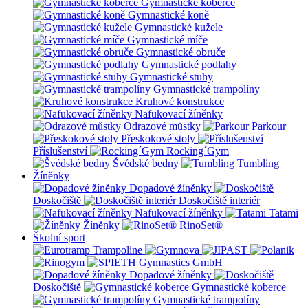
Gymnastické koberce
Gymnastické koně
Gymnastické kužele
Gymnastické míče
Gymnastické obruče
Gymnastické podlahy
Gymnastické stuhy
Gymnastické trampolíny
Kruhové konstrukce
Nafukovací žíněnky
Odrazové můstky
Parkour
Přeskokové stoly
Příslušenství
Rocking´Gym
Švédské bedny
Tumbling
Žíněnky
Dopadové žíněnky
Doskočiště
Doskočiště interiér
Nafukovací žíněnky
Tatami
Žíněnky
RinoSet®
Školní sport
Dopadové žíněnky
Doskočiště
Gymnastické koberce
Gymnastické trampolíny