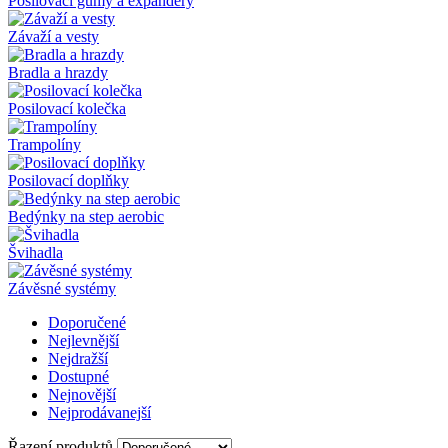
Posilovací gumy a expandery
Závaží a vesty
Bradla a hrazdy
Posilovací kolečka
Trampolíny
Posilovací doplňky
Bedýnky na step aerobic
Švihadla
Závěsné systémy
Doporučené
Nejlevnější
Nejdražší
Dostupné
Nejnovější
Nejprodávanejší
Řazení produktů