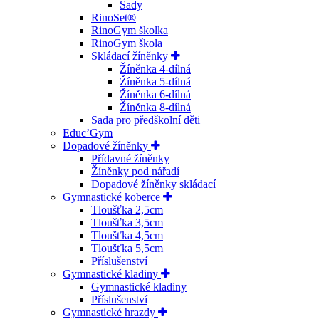
Sady
RinoSet®
RinoGym školka
RinoGym škola
Skládací žíněnky
Žíněnka 4-dílná
Žíněnka 5-dílná
Žíněnka 6-dílná
Žíněnka 8-dílná
Sada pro předškolní děti
Educ’Gym
Dopadové žíněnky
Přídavné žíněnky
Žíněnky pod nářadí
Dopadové žíněnky skládací
Gymnastické koberce
Tloušťka 2,5cm
Tloušťka 3,5cm
Tloušťka 4,5cm
Tloušťka 5,5cm
Příslušenství
Gymnastické kladiny
Gymnastické kladiny
Příslušenství
Gymnastické hrazdy