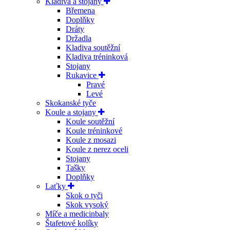
Kladiva a stojany
Břemena
Doplňky
Dráty
Držadla
Kladiva soutěžní
Kladiva tréninková
Stojany
Rukavice
Pravé
Levé
Skokanské tyče
Koule a stojany
Koule soutěžní
Koule tréninkové
Koule z mosazi
Koule z nerez oceli
Stojany
Tašky
Doplňky
Laťky
Skok o tyči
Skok vysoký
Míče a medicinbaly
Štafetové kolíky