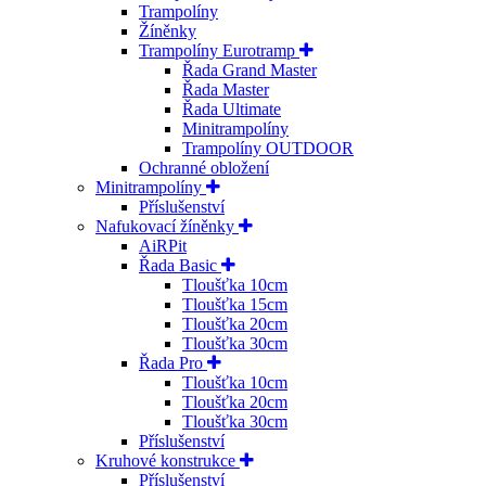
Trampolíny
Žíněnky
Trampolíny Eurotramp
Řada Grand Master
Řada Master
Řada Ultimate
Minitrampolíny
Trampolíny OUTDOOR
Ochranné obložení
Minitrampolíny
Příslušenství
Nafukovací žíněnky
AiRPit
Řada Basic
Tloušťka 10cm
Tloušťka 15cm
Tloušťka 20cm
Tloušťka 30cm
Řada Pro
Tloušťka 10cm
Tloušťka 20cm
Tloušťka 30cm
Příslušenství
Kruhové konstrukce
Příslušenství