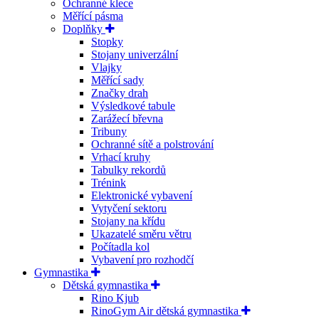
Ochranné klece
Měřící pásma
Doplňky
Stopky
Stojany univerzální
Vlajky
Měřící sady
Značky drah
Výsledkové tabule
Zarážecí břevna
Tribuny
Ochranné sítě a polstrování
Vrhací kruhy
Tabulky rekordů
Trénink
Elektronické vybavení
Vytyčení sektoru
Stojany na křídu
Ukazatelé směru větru
Počítadla kol
Vybavení pro rozhodčí
Gymnastika
Dětská gymnastika
Rino Kjub
RinoGym Air dětská gymnastika