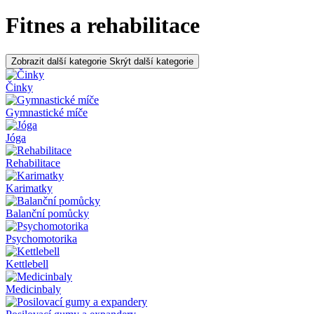
Fitnes a rehabilitace
Zobrazit další kategorie
Skrýt další kategorie
Činky
Gymnastické míče
Jóga
Rehabilitace
Karimatky
Balanční pomůcky
Psychomotorika
Kettlebell
Medicinbaly