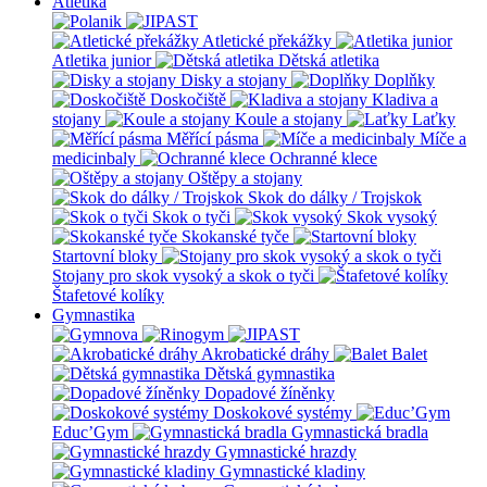
Atletika
Atletické překážky
Atletika junior
Dětská atletika
Disky a stojany
Doplňky
Doskočiště
Kladiva a
stojany
Koule a stojany
Laťky
Měřící pásma
Míče a
medicinbaly
Ochranné klece
Oštěpy a stojany
Skok do dálky / Trojskok
Skok o tyči
Skok vysoký
Skokanské tyče
Startovní bloky
Stojany pro skok vysoký a skok o tyči
Štafetové kolíky
Gymnastika
Akrobatické dráhy
Balet
Dětská gymnastika
Dopadové žíněnky
Doskokové systémy
Educ’Gym
Gymnastická bradla
Gymnastické hrazdy
Gymnastické kladiny