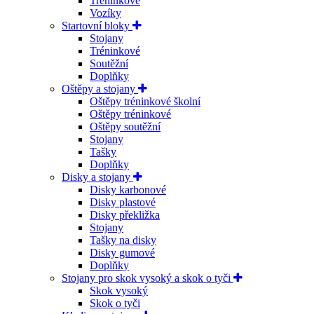
Tréninkové
Vozíky
Startovní bloky
Stojany
Tréninkové
Soutěžní
Doplňky
Oštěpy a stojany
Oštěpy tréninkové školní
Oštěpy tréninkové
Oštěpy soutěžní
Stojany
Tašky
Doplňky
Disky a stojany
Disky karbonové
Disky plastové
Disky překližka
Stojany
Tašky na disky
Disky gumové
Doplňky
Stojany pro skok vysoký a skok o tyči
Skok vysoký
Skok o tyči