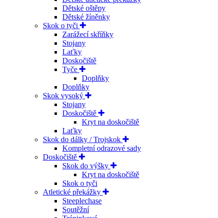
Dětské oštěpy
Dětské žíněnky
Skok o tyči
Zarážecí skříňky
Stojany
Laťky
Doskočiště
Tyče
Doplňky
Doplňky
Skok vysoký
Stojany
Doskočiště
Kryt na doskočiště
Laťky
Skok do dálky / Trojskok
Kompletní odrazové sady
Doskočiště
Skok do výšky
Kryt na doskočiště
Skok o tyči
Atletické překážky
Steeplechase
Soutěžní