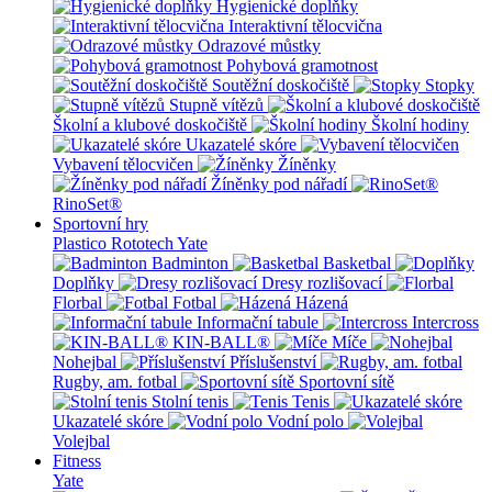
Hygienické doplňky
Interaktivní tělocvična
Odrazové můstky
Pohybová gramotnost
Soutěžní doskočiště
Stopky
Stupně vítězů
Školní a klubové doskočiště
Školní hodiny
Ukazatelé skóre
Vybavení tělocvičen
Žíněnky
Žíněnky pod nářadí
RinoSet®
Sportovní hry
Plastico Rototech
Yate
Badminton
Basketbal
Doplňky
Dresy rozlišovací
Florbal
Fotbal
Házená
Informační tabule
Intercross
KIN-BALL®
Míče
Nohejbal
Příslušenství
Rugby, am. fotbal
Sportovní sítě
Stolní tenis
Tenis
Ukazatelé skóre
Vodní polo
Volejbal
Fitness
Yate