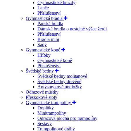
Gymnastické hrazdy
Lanče
Příslušenství
Gymnastická bradla
Pánská bradla
Dámská bradla o nestejné výšce žerdi
Příslušenství
Bradla mini
Sady
Gymnastické koně
Hříbky
Gymnastické koně
Příslušenství
Švédské bedny
Švédské bedny molitanové
Švédské bedny dřevěné
Antysmykové podložky
Odrazové můstky
Přeskokové stoly
Gymnastické trampolíny
Doplňky
Minitrampolíny
Odrazová plocha pro trampolíny
Sestavy
Trampolínové dráhy