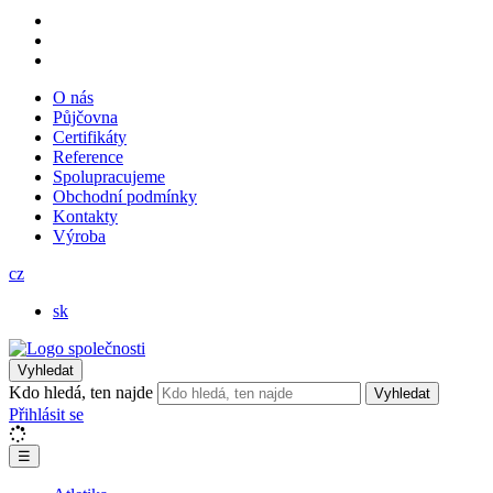
O nás
Půjčovna
Certifikáty
Reference
Spolupracujeme
Obchodní podmínky
Kontakty
Výroba
cz
sk
Vyhledat
Kdo hledá, ten najde
Vyhledat
Přihlásit se
☰