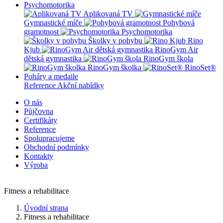
Psychomotorika
Aplikovaná TV
Gymnastické míče
Pohybová
gramotnost
Psychomotorika
Školky v pohybu
Rino
Kjub
RinoGym Air
dětská gymnastika
RinoGym škola
RinoGym školka
RinoSet®
Poháry a medaile
Reference
Akční nabídky
O nás
Půjčovna
Certifikáty
Reference
Spolupracujeme
Obchodní podmínky
Kontakty
Výroba
Fitness a rehabilitace
Úvodní strana
Fitness a rehabilitace