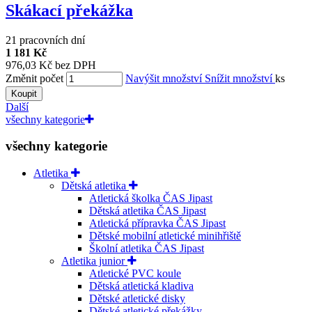
Skákací překážka
21 pracovních dní
1 181 Kč
976,03 Kč bez DPH
Změnit počet
Navýšit množství
Snížit množství
ks
Koupit
Další
všechny kategorie
všechny kategorie
Atletika
Dětská atletika
Atletická školka ČAS Jipast
Dětská atletika ČAS Jipast
Atletická přípravka ČAS Jipast
Dětské mobilní atletické minihřiště
Školní atletika ČAS Jipast
Atletika junior
Atletické PVC koule
Dětská atletická kladiva
Dětské atletické disky
Dětské atletické překážky