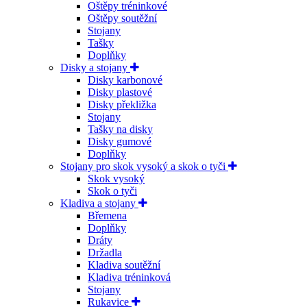
Oštěpy tréninkové
Oštěpy soutěžní
Stojany
Tašky
Doplňky
Disky a stojany
Disky karbonové
Disky plastové
Disky překližka
Stojany
Tašky na disky
Disky gumové
Doplňky
Stojany pro skok vysoký a skok o tyči
Skok vysoký
Skok o tyči
Kladiva a stojany
Břemena
Doplňky
Dráty
Držadla
Kladiva soutěžní
Kladiva tréninková
Stojany
Rukavice