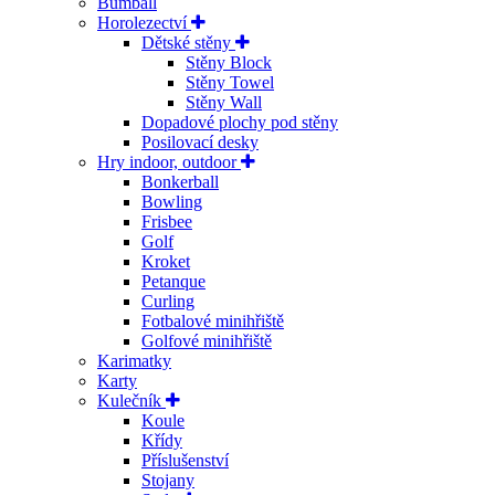
Bumball
Horolezectví
Dětské stěny
Stěny Block
Stěny Towel
Stěny Wall
Dopadové plochy pod stěny
Posilovací desky
Hry indoor, outdoor
Bonkerball
Bowling
Frisbee
Golf
Kroket
Petanque
Curling
Fotbalové minihřiště
Golfové minihřiště
Karimatky
Karty
Kulečník
Koule
Křídy
Příslušenství
Stojany