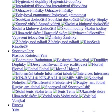
Hygienické doplňky
Interaktivní tělocvična
Odrazové můstky
Pohybová gramotnost
Soutěžní doskočiště
Stopky
Stupně vítězů
Školní a klubové doskočiště
Školní hodiny
Ukazatelé skóre
Vybavení tělocvičen
Žíněnky
Žíněnky pod nářadí
RinoSet®
Sportovní hry
Plastico Rototech
Yate
Badminton
Basketbal
Doplňky
Dresy rozlišovací
Florbal
Fotbal
Házená
Informační tabule
Intercross
KIN-BALL®
Míče
Nohejbal
Příslušenství
Rugby, am. fotbal
Sportovní sítě
Stolní tenis
Tenis
Ukazatelé skóre
Vodní polo
Volejbal
Fitness
Yate