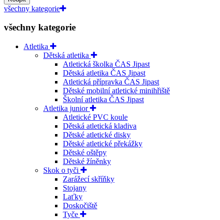
všechny kategorie
všechny kategorie
Atletika
Dětská atletika
Atletická školka ČAS Jipast
Dětská atletika ČAS Jipast
Atletická přípravka ČAS Jipast
Dětské mobilní atletické minihřiště
Školní atletika ČAS Jipast
Atletika junior
Atletické PVC koule
Dětská atletická kladiva
Dětské atletické disky
Dětské atletické překážky
Dětské oštěpy
Dětské žíněnky
Skok o tyči
Zarážecí skříňky
Stojany
Laťky
Doskočiště
Tyče