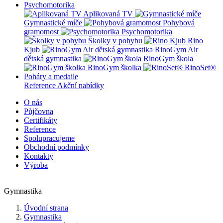
Psychomotorika
Aplikovaná TV
Gymnastické míče
Pohybová
gramotnost
Psychomotorika
Školky v pohybu
Rino
Kjub
RinoGym Air
dětská gymnastika
RinoGym škola
RinoGym školka
RinoSet®
Poháry a medaile
Reference
Akční nabídky
O nás
Půjčovna
Certifikáty
Reference
Spolupracujeme
Obchodní podmínky
Kontakty
Výroba
Gymnastika
Úvodní strana
Gymnastika