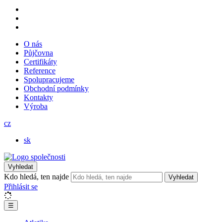
O nás
Půjčovna
Certifikáty
Reference
Spolupracujeme
Obchodní podmínky
Kontakty
Výroba
cz
sk
Vyhledat
Kdo hledá, ten najde
Vyhledat
Přihlásit se
☰