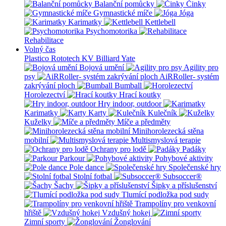
Balanční pomůcky
Činky
Gymnastické míče
Jóga
Karimatky
Kettlebell
Psychomotorika
Rehabilitace
Volný čas
Plastico Rototech
KV Billiard
Yate
Bojová umění
Agility pro
psy
AiRRoller- systém
zakrývání ploch
Bumball
Horolezectví
Hrací koutky
Hry indoor, outdoor
Karimatky
Karty
Kulečník
Kuželky
Míče a předměty
Minihorolezecká stěna
mobilní
Multismyslová terapie
Ochrany pro lodě
Padáky
Parkour
Pohybové aktivity
Pole dance
Společenské hry
Stolní fotbal
Subsoccer®
Šachy
Šipky a příslušenství
Tlumící podložka pod sudy
Trampolíny pro venkovní
hřiště
Vzdušný hokej
Zimní sporty
Žonglování