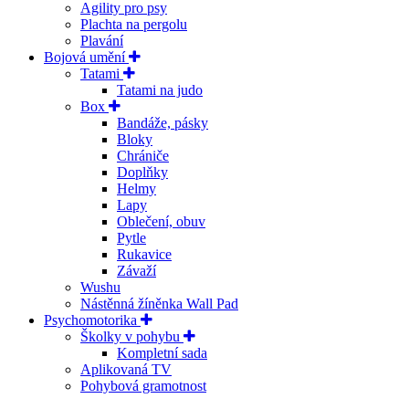
Agility pro psy
Plachta na pergolu
Plavání
Bojová umění
Tatami
Tatami na judo
Box
Bandáže, pásky
Bloky
Chrániče
Doplňky
Helmy
Lapy
Oblečení, obuv
Pytle
Rukavice
Závaží
Wushu
Nástěnná žíněnka Wall Pad
Psychomotorika
Školky v pohybu
Kompletní sada
Aplikovaná TV
Pohybová gramotnost