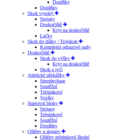
Doplňky
Doplňky
Skok vysoký
Stojany
Doskočiště
Kryt na doskočiště
Laťky
Skok do dálky / Trojskok
Kompletní odrazové sady
Doskočiště
Skok do výšky
Kryt na doskočiště
Skok o tyči
Atletické překážky
Steeplechase
Soutěžní
Tréninkové
Vozíky
Startovní bloky
Stojany
Tréninkové
Soutěžní
Doplňky
Oštěpy a stojany
Oštěpy tréninkové školní