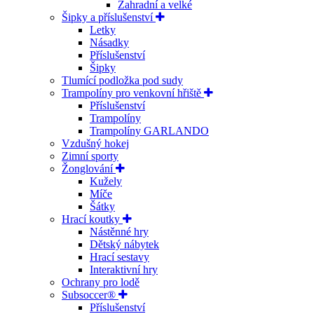
Zahradní a velké
Šipky a příslušenství
Letky
Násadky
Příslušenství
Šipky
Tlumící podložka pod sudy
Trampolíny pro venkovní hřiště
Příslušenství
Trampolíny
Trampolíny GARLANDO
Vzdušný hokej
Zimní sporty
Žonglování
Kužely
Míče
Šátky
Hrací koutky
Nástěnné hry
Dětský nábytek
Hrací sestavy
Interaktivní hry
Ochrany pro lodě
Subsoccer®
Příslušenství