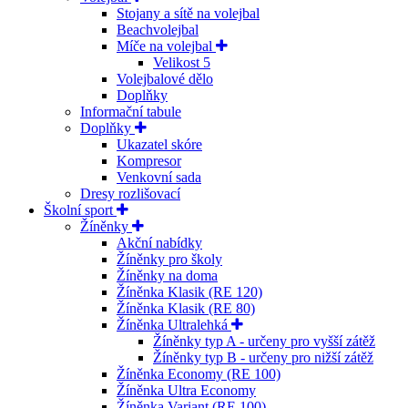
Stojany a sítě na volejbal
Beachvolejbal
Míče na volejbal
Velikost 5
Volejbalové dělo
Doplňky
Informační tabule
Doplňky
Ukazatel skóre
Kompresor
Venkovní sada
Dresy rozlišovací
Školní sport
Žíněnky
Akční nabídky
Žíněnky pro školy
Žíněnky na doma
Žíněnka Klasik (RE 120)
Žíněnka Klasik (RE 80)
Žíněnka Ultralehká
Žíněnky typ A - určeny pro vyšší zátěž
Žíněnky typ B - určeny pro nižší zátěž
Žíněnka Economy (RE 100)
Žíněnka Ultra Economy
Žíněnka Variant (RE 100)