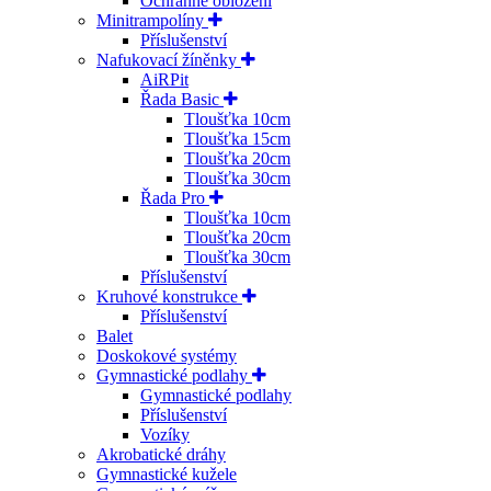
Ochranné obložení
Minitrampolíny
Příslušenství
Nafukovací žíněnky
AiRPit
Řada Basic
Tloušťka 10cm
Tloušťka 15cm
Tloušťka 20cm
Tloušťka 30cm
Řada Pro
Tloušťka 10cm
Tloušťka 20cm
Tloušťka 30cm
Příslušenství
Kruhové konstrukce
Příslušenství
Balet
Doskokové systémy
Gymnastické podlahy
Gymnastické podlahy
Příslušenství
Vozíky
Akrobatické dráhy
Gymnastické kužele