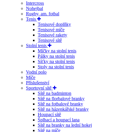
Intercross
Nohejbal
Rugby, am. fotbal
Tenis
Tenisové doplňky
Tenisové míče
Tenisové rakety
Tenisové sítě
Stolní tenis
Míčky na stolní tenis
Pálky na stolní tenis
Síťky na stolní tenis
Stoly na stolní tenis
Vodní polo
Míče
Příslušenství
Sportovní sítě
Sítě na badminton
Sítě na florbalové branky
Sítě na fotbalové branky
Sítě na házenkářské branky
Houpací sítě
Šplhací a houpací lana
Sítě na branky na lední hokej
Sítě na míče