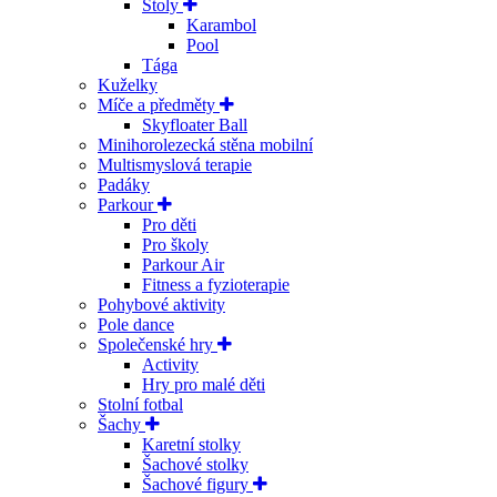
Stoly
Karambol
Pool
Tága
Kuželky
Míče a předměty
Skyfloater Ball
Minihorolezecká stěna mobilní
Multismyslová terapie
Padáky
Parkour
Pro děti
Pro školy
Parkour Air
Fitness a fyzioterapie
Pohybové aktivity
Pole dance
Společenské hry
Activity
Hry pro malé děti
Stolní fotbal
Šachy
Karetní stolky
Šachové stolky
Šachové figury