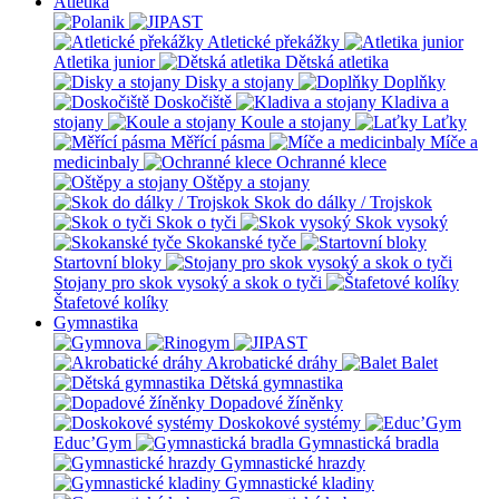
Atletika
Atletické překážky
Atletika junior
Dětská atletika
Disky a stojany
Doplňky
Doskočiště
Kladiva a
stojany
Koule a stojany
Laťky
Měřící pásma
Míče a
medicinbaly
Ochranné klece
Oštěpy a stojany
Skok do dálky / Trojskok
Skok o tyči
Skok vysoký
Skokanské tyče
Startovní bloky
Stojany pro skok vysoký a skok o tyči
Štafetové kolíky
Gymnastika
Akrobatické dráhy
Balet
Dětská gymnastika
Dopadové žíněnky
Doskokové systémy
Educ’Gym
Gymnastická bradla
Gymnastické hrazdy
Gymnastické kladiny