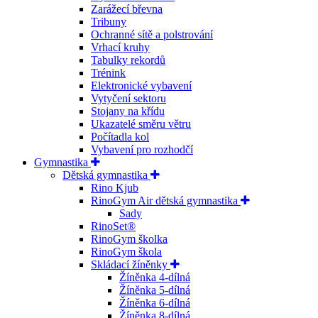
Zarážecí břevna
Tribuny
Ochranné sítě a polstrování
Vrhací kruhy
Tabulky rekordů
Trénink
Elektronické vybavení
Vytyčení sektoru
Stojany na křídu
Ukazatelé směru větru
Počítadla kol
Vybavení pro rozhodčí
Gymnastika
Dětská gymnastika
Rino Kjub
RinoGym Air dětská gymnastika
Sady
RinoSet®
RinoGym školka
RinoGym škola
Skládací žíněnky
Žíněnka 4-dílná
Žíněnka 5-dílná
Žíněnka 6-dílná
Žíněnka 8-dílná