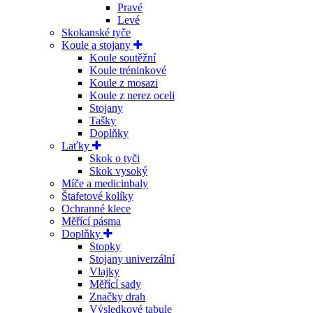
Pravé
Levé
Skokanské tyče
Koule a stojany
Koule soutěžní
Koule tréninkové
Koule z mosazi
Koule z nerez oceli
Stojany
Tašky
Doplňky
Laťky
Skok o tyči
Skok vysoký
Míče a medicinbaly
Štafetové kolíky
Ochranné klece
Měřící pásma
Doplňky
Stopky
Stojany univerzální
Vlajky
Měřící sady
Značky drah
Výsledkové tabule