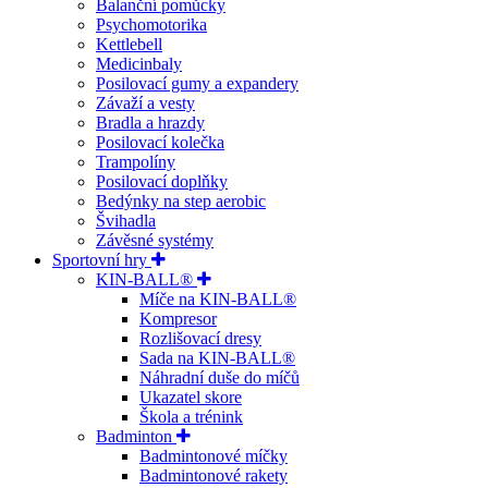
Balanční pomůcky
Psychomotorika
Kettlebell
Medicinbaly
Posilovací gumy a expandery
Závaží a vesty
Bradla a hrazdy
Posilovací kolečka
Trampolíny
Posilovací doplňky
Bedýnky na step aerobic
Švihadla
Závěsné systémy
Sportovní hry
KIN-BALL®
Míče na KIN-BALL®
Kompresor
Rozlišovací dresy
Sada na KIN-BALL®
Náhradní duše do míčů
Ukazatel skore
Škola a trénink
Badminton
Badmintonové míčky
Badmintonové rakety