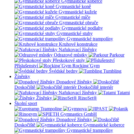
Gymnastické koberce
Gymnastické koně
Gymnastické kužele
Gymnastické míče
Gymnastické obruče
Gymnastické podlahy
Gymnastické stuhy
Gymnastické trampolíny
Kruhové konstrukce
Nafukovací žíněnky
Odrazové můstky
Parkour
Přeskokové stoly
Příslušenství
Rocking´Gym
Švédské bedny
Tumbling
Žíněnky
Dopadové žíněnky
Doskočiště
Doskočiště interiér
Nafukovací žíněnky
Tatami
Žíněnky
RinoSet®
Školní sport
Dopadové žíněnky
Doskočiště
Gymnastické koberce
Gymnastické trampolíny