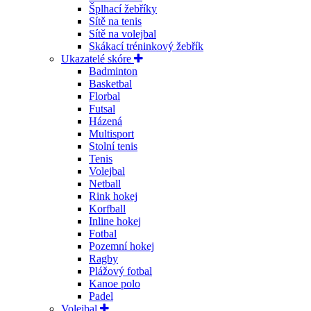
Šplhací žebříky
Sítě na tenis
Sítě na volejbal
Skákací tréninkový žebřík
Ukazatelé skóre
Badminton
Basketbal
Florbal
Futsal
Házená
Multisport
Stolní tenis
Tenis
Volejbal
Netball
Rink hokej
Korfball
Inline hokej
Fotbal
Pozemní hokej
Ragby
Plážový fotbal
Kanoe polo
Padel
Volejbal