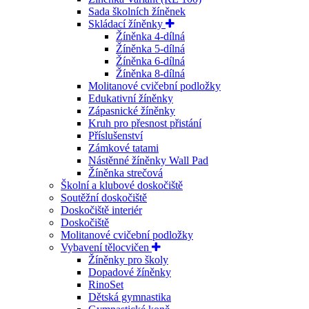
Sada školních žíněnek
Skládací žíněnky
Žíněnka 4-dílná
Žíněnka 5-dílná
Žíněnka 6-dílná
Žíněnka 8-dílná
Molitanové cvičební podložky
Edukativní žíněnky
Zápasnické žíněnky
Kruh pro přesnost přistání
Příslušenství
Zámkové tatami
Nástěnné žíněnky Wall Pad
Žíněnka strečová
Školní a klubové doskočiště
Soutěžní doskočiště
Doskočiště interiér
Doskočiště
Molitanové cvičební podložky
Vybavení tělocvičen
Žíněnky pro školy
Dopadové žíněnky
RinoSet
Dětská gymnastika