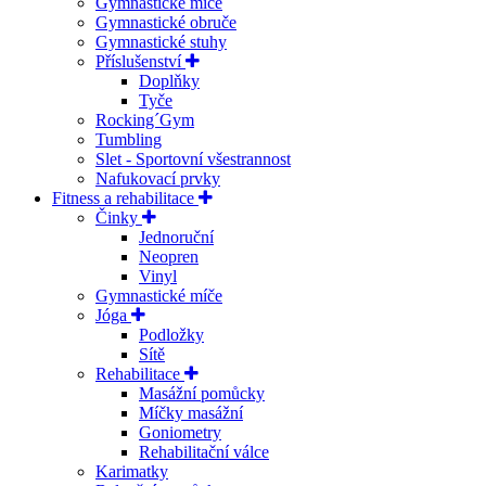
Gymnastické míče
Gymnastické obruče
Gymnastické stuhy
Příslušenství
Doplňky
Tyče
Rocking´Gym
Tumbling
Slet - Sportovní všestrannost
Nafukovací prvky
Fitness a rehabilitace
Činky
Jednoruční
Neopren
Vinyl
Gymnastické míče
Jóga
Podložky
Sítě
Rehabilitace
Masážní pomůcky
Míčky masážní
Goniometry
Rehabilitační válce
Karimatky