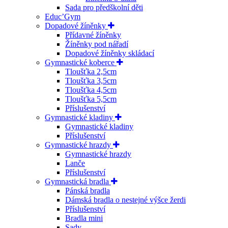
Sada pro předškolní děti
Educ’Gym
Dopadové žíněnky
Přídavné žíněnky
Žíněnky pod nářadí
Dopadové žíněnky skládací
Gymnastické koberce
Tloušťka 2,5cm
Tloušťka 3,5cm
Tloušťka 4,5cm
Tloušťka 5,5cm
Příslušenství
Gymnastické kladiny
Gymnastické kladiny
Příslušenství
Gymnastické hrazdy
Gymnastické hrazdy
Lanče
Příslušenství
Gymnastická bradla
Pánská bradla
Dámská bradla o nestejné výšce žerdi
Příslušenství
Bradla mini
Sady