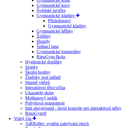
Gymnastické koně
Gymnastické kozy
Švédské lavičky
Gymnastické kladiny
Příslušenství
Gymnastické kladiny
Gymnastické hříbky
Žebřiny
Hrazdy
Šplhací lana
Gymnastické trampolíny
RinoGym škola
Hygienické doplňky
Stopky
Školní hodiny
Žíněnky pod nářadí
Stupně vítězů
Interaktivní tělocvična
Ukazatele skóre
Molitanový sedák
Pohybová gramotnost
Initi playground - herní konzole pro interaktivní stěny
RinoGym®
Volný čas
AiRRoller- systém zakrývání ploch