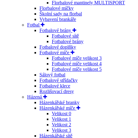
Florbalové mantinely MULTISPORT
Florbalové míčky
Školní sady na florbal
Vybavení brankáře
Fotbal
Fotbalové brány
Fotbalové sítě
Fotbalové brány
Fotbalové doplňky
Fotbalové míče
Fotbalové míče velikost 3
Fotbalové míče velikost 4
Fotbalové míče velikost 5
Sálový fotbal
Fotbalové střídačky
Fotbalové klece
Rozlišovací dresy
Házená
Házenkářské branky
Házenkářské míče
Velikost 0
Velikost 1
Velikost 2
Velikost 3
Házenkářské sítě