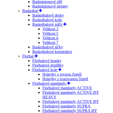
Badmintonové sítě
Badmintonové stojany
Basketbal
Basketbalové desky
Basketbalové koše
Basketbalové míče
Velikost 3
Velikost 5
Velikost 6
Velikost 7
Basketbalové síťky
Basketbalové konstrukce
Florbal
Florbalové branky
Florbalové doplňky
Florbalové hole
Hokejky s rovnou čepelí
Hokejky s tvarovanou čepelí
Florbalové mantinely
Florbalové mantinely ACTIVE
Florbalové mantinely ACTIVE IFF
HEAVY
Florbalové mantinely ACTIVE IFF
Florbalové mantinely SUPRA
Florbalové mantinely SUPRA IFF