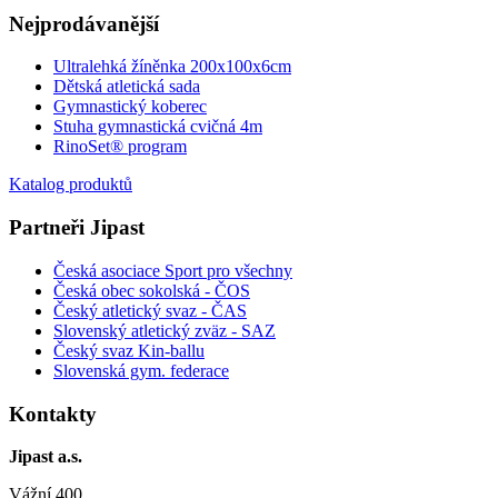
Nejprodávanější
Ultralehká žíněnka 200x100x6cm
Dětská atletická sada
Gymnastický koberec
Stuha gymnastická cvičná 4m
RinoSet® program
Katalog produktů
Partneři Jipast
Česká asociace Sport pro všechny
Česká obec sokolská - ČOS
Český atletický svaz - ČAS
Slovenský atletický zväz
- SAZ
Český svaz Kin-ballu
Slovenská gym. federace
Kontakty
Jipast a.s.
Vážní 400