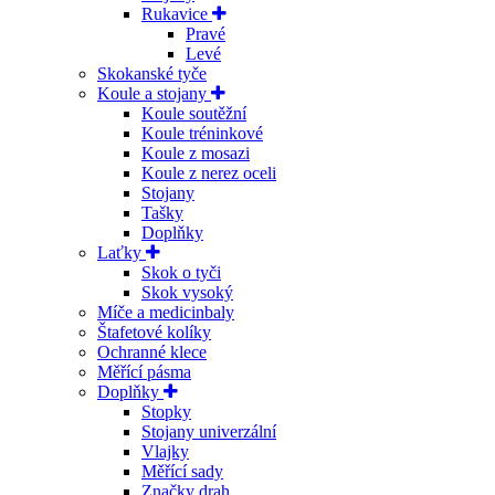
Rukavice
Pravé
Levé
Skokanské tyče
Koule a stojany
Koule soutěžní
Koule tréninkové
Koule z mosazi
Koule z nerez oceli
Stojany
Tašky
Doplňky
Laťky
Skok o tyči
Skok vysoký
Míče a medicinbaly
Štafetové kolíky
Ochranné klece
Měřící pásma
Doplňky
Stopky
Stojany univerzální
Vlajky
Měřící sady
Značky drah