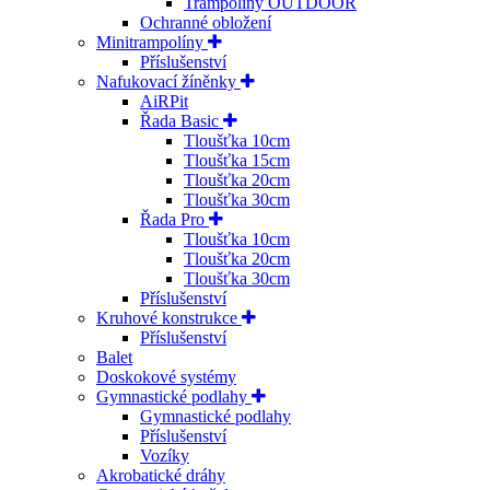
Trampolíny OUTDOOR
Ochranné obložení
Minitrampolíny
Příslušenství
Nafukovací žíněnky
AiRPit
Řada Basic
Tloušťka 10cm
Tloušťka 15cm
Tloušťka 20cm
Tloušťka 30cm
Řada Pro
Tloušťka 10cm
Tloušťka 20cm
Tloušťka 30cm
Příslušenství
Kruhové konstrukce
Příslušenství
Balet
Doskokové systémy
Gymnastické podlahy
Gymnastické podlahy
Příslušenství
Vozíky
Akrobatické dráhy