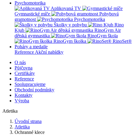
Psychomotorika
Aplikovaná TV
Gymnastické míče
Pohybová
gramotnost
Psychomotorika
Školky v pohybu
Rino
Kjub
RinoGym Air
dětská gymnastika
RinoGym škola
RinoGym školka
RinoSet®
Poháry a medaile
Reference
Akční nabídky
O nás
Půjčovna
Certifikáty
Reference
Spolupracujeme
Obchodní podmínky
Kontakty
Výroba
Atletika
Úvodní strana
Atletika
Ochranné klece