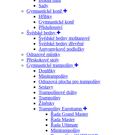
Bradla mini
Sady
Gymnastické koně
Hříbky
Gymnastické koně
Příslušenství
Švédské bedny
Švédské bedny molitanové
Švédské bedny dřevěné
Antysmykové podložky
Odrazové můstky
Přeskokové stoly
Gymnastické trampolíny
Doplňky
Minitrampolíny
Odrazová plocha pro trampolíny
Sestavy
Trampolínové dráhy
Trampolíny
Žíněnky
Trampolíny Eurotramp
Řada Grand Master
Řada Master
Řada Ultimate
Minitrampolíny