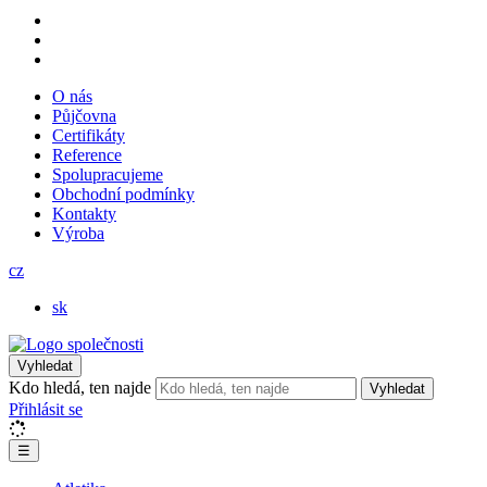
O nás
Půjčovna
Certifikáty
Reference
Spolupracujeme
Obchodní podmínky
Kontakty
Výroba
cz
sk
Vyhledat
Kdo hledá, ten najde
Vyhledat
Přihlásit se
☰