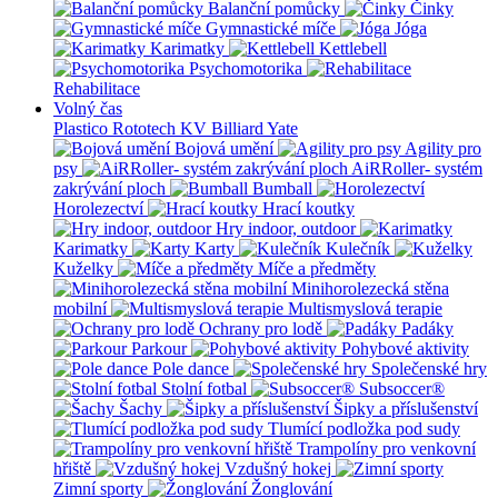
Balanční pomůcky
Činky
Gymnastické míče
Jóga
Karimatky
Kettlebell
Psychomotorika
Rehabilitace
Volný čas
Plastico Rototech
KV Billiard
Yate
Bojová umění
Agility pro
psy
AiRRoller- systém
zakrývání ploch
Bumball
Horolezectví
Hrací koutky
Hry indoor, outdoor
Karimatky
Karty
Kulečník
Kuželky
Míče a předměty
Minihorolezecká stěna
mobilní
Multismyslová terapie
Ochrany pro lodě
Padáky
Parkour
Pohybové aktivity
Pole dance
Společenské hry
Stolní fotbal
Subsoccer®
Šachy
Šipky a příslušenství
Tlumící podložka pod sudy
Trampolíny pro venkovní
hřiště
Vzdušný hokej
Zimní sporty
Žonglování