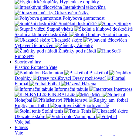
Hygienické doplňky
Interaktivní tělocvična
Odrazové můstky
Pohybová gramotnost
Soutěžní doskočiště
Stopky
Stupně vítězů
Školní a klubové doskočiště
Školní hodiny
Ukazatelé skóre
Vybavení tělocvičen
Žíněnky
Žíněnky pod nářadí
RinoSet®
Sportovní hry
Plastico Rototech
Yate
Badminton
Basketbal
Doplňky
Dresy rozlišovací
Florbal
Fotbal
Házená
Informační tabule
Intercross
KIN-BALL®
Míče
Nohejbal
Příslušenství
Rugby, am. fotbal
Sportovní sítě
Stolní tenis
Tenis
Ukazatelé skóre
Vodní polo
Volejbal
Fitness
Yate