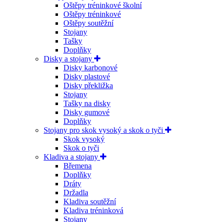
Oštěpy tréninkové školní
Oštěpy tréninkové
Oštěpy soutěžní
Stojany
Tašky
Doplňky
Disky a stojany
Disky karbonové
Disky plastové
Disky překližka
Stojany
Tašky na disky
Disky gumové
Doplňky
Stojany pro skok vysoký a skok o tyči
Skok vysoký
Skok o tyči
Kladiva a stojany
Břemena
Doplňky
Dráty
Držadla
Kladiva soutěžní
Kladiva tréninková
Stojany