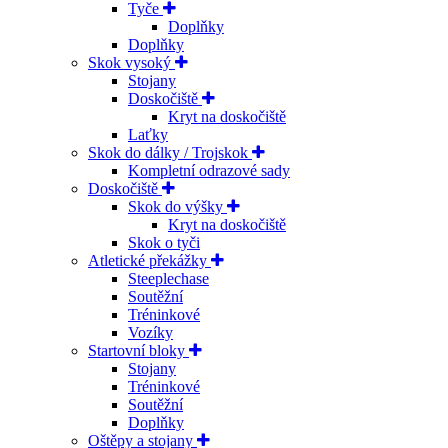
Tyče
Doplňky
Doplňky
Skok vysoký
Stojany
Doskočiště
Kryt na doskočiště
Laťky
Skok do dálky / Trojskok
Kompletní odrazové sady
Doskočiště
Skok do výšky
Kryt na doskočiště
Skok o tyči
Atletické překážky
Steeplechase
Soutěžní
Tréninkové
Vozíky
Startovní bloky
Stojany
Tréninkové
Soutěžní
Doplňky
Oštěpy a stojany