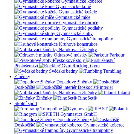
Gymnastické koberce
Gymnastické koně
Gymnastické kužele
Gymnastické míče
Gymnastické obruče
Gymnastické podlahy
Gymnastické stuhy
Gymnastické trampolíny
Kruhové konstrukce
Nafukovací žíněnky
Odrazové můstky
Parkour
Přeskokové stoly
Příslušenství
Rocking´Gym
Švédské bedny
Tumbling
Žíněnky
Dopadové žíněnky
Doskočiště
Doskočiště interiér
Nafukovací žíněnky
Tatami
Žíněnky
RinoSet®
Školní sport
Dopadové žíněnky
Doskočiště
Gymnastické koberce
Gymnastické trampolíny