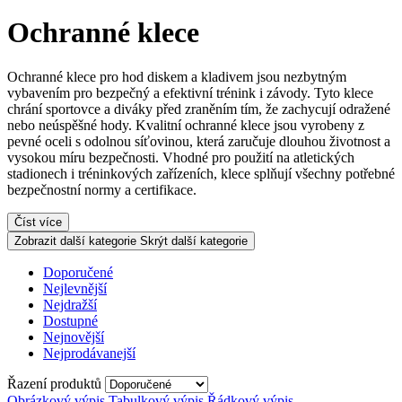
Ochranné klece
Ochranné klece pro hod diskem a kladivem jsou nezbytným
vybavením pro bezpečný a efektivní trénink i závody. Tyto klece
chrání sportovce a diváky před zraněním tím, že zachycují odražené
nebo neúspěšné hody. Kvalitní ochranné klece jsou vyrobeny z
pevné oceli s odolnou síťovinou, která zaručuje dlouhou životnost a
vysokou míru bezpečnosti. Vhodné pro použití na atletických
stadionech i tréninkových zařízeních, klece splňují všechny potřebné
bezpečnostní normy a certifikace.
Číst více
Zobrazit další kategorie
Skrýt další kategorie
Doporučené
Nejlevnější
Nejdražší
Dostupné
Nejnovější
Nejprodávanejší
Řazení produktů
Obrázkový výpis
Tabulkový výpis
Řádkový výpis