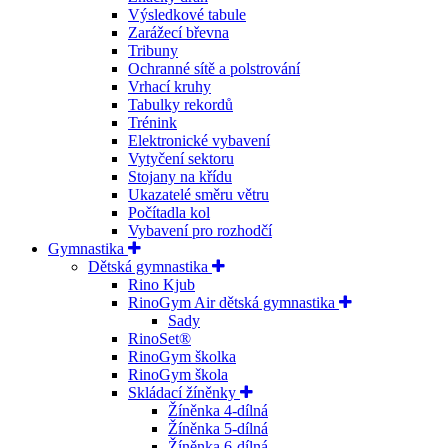
Výsledkové tabule
Zarážecí břevna
Tribuny
Ochranné sítě a polstrování
Vrhací kruhy
Tabulky rekordů
Trénink
Elektronické vybavení
Vytyčení sektoru
Stojany na křídu
Ukazatelé směru větru
Počítadla kol
Vybavení pro rozhodčí
Gymnastika
Dětská gymnastika
Rino Kjub
RinoGym Air dětská gymnastika
Sady
RinoSet®
RinoGym školka
RinoGym škola
Skládací žíněnky
Žíněnka 4-dílná
Žíněnka 5-dílná
Žíněnka 6-dílná