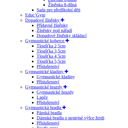
Žíněnka 8-dílná
Sada pro předškolní děti
Educ’Gym
Dopadové žíněnky
Přídavné žíněnky
Žíněnky pod nářadí
Dopadové žíněnky skládací
Gymnastické koberce
Tloušťka 2,5cm
Tloušťka 3,5cm
Tloušťka 4,5cm
Tloušťka 5,5cm
Příslušenství
Gymnastické kladiny
Gymnastické kladiny
Příslušenství
Gymnastické hrazdy
Gymnastické hrazdy
Lanče
Příslušenství
Gymnastická bradla
Pánská bradla
Dámská bradla o nestejné výšce žerdi
Příslušenství