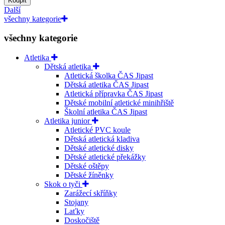
Koupit
Další
všechny kategorie
všechny kategorie
Atletika
Dětská atletika
Atletická školka ČAS Jipast
Dětská atletika ČAS Jipast
Atletická přípravka ČAS Jipast
Dětské mobilní atletické minihřiště
Školní atletika ČAS Jipast
Atletika junior
Atletické PVC koule
Dětská atletická kladiva
Dětské atletické disky
Dětské atletické překážky
Dětské oštěpy
Dětské žíněnky
Skok o tyči
Zarážecí skříňky
Stojany
Laťky
Doskočiště