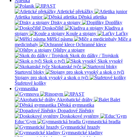
Atletika
Atletické překážky
Atletika junior
Dětská atletika
Disky a stojany
Doplňky
Doskočiště
Kladiva a
stojany
Koule a stojany
Laťky
Měřící pásma
Míče a
medicinbaly
Ochranné klece
Oštěpy a stojany
Skok do dálky / Trojskok
Skok o tyči
Skok vysoký
Skokanské tyče
Startovní bloky
Stojany pro skok vysoký a skok o tyči
Štafetové kolíky
Gymnastika
Akrobatické dráhy
Balet
Dětská gymnastika
Dopadové žíněnky
Doskokové systémy
Educ’Gym
Gymnastická bradla
Gymnastické hrazdy
Gymnastické kladiny