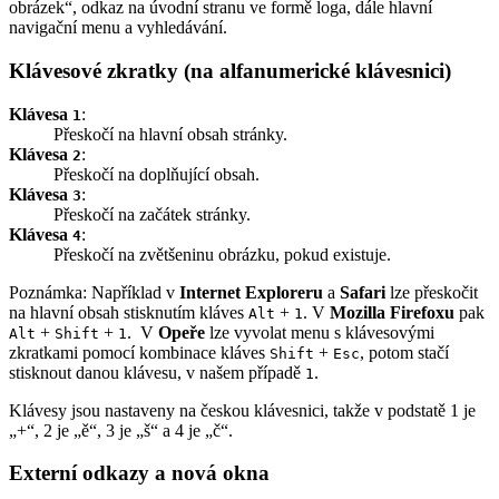
obrázek“, odkaz na úvodní stranu ve formě loga, dále hlavní
navigační menu a vyhledávání.
Klávesové zkratky (na alfanumerické klávesnici)
Klávesa
:
1
Přeskočí na hlavní obsah stránky.
Klávesa
:
2
Přeskočí na doplňující obsah.
Klávesa
:
3
Přeskočí na začátek stránky.
Klávesa
:
4
Přeskočí na zvětšeninu obrázku, pokud existuje.
Poznámka: Například v
Internet Exploreru
a
Safari
lze přeskočit
na hlavní obsah stisknutím kláves
+
. V
Mozilla Firefoxu
pak
Alt
1
+
+
. V
Opeře
lze vyvolat menu s klávesovými
Alt
Shift
1
zkratkami pomocí kombinace kláves
+
, potom stačí
Shift
Esc
stisknout danou klávesu, v našem případě
.
1
Klávesy jsou nastaveny na českou klávesnici, takže v podstatě 1 je
„+“, 2 je „ě“, 3 je „š“ a 4 je „č“.
Externí odkazy a nová okna