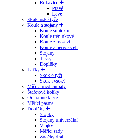
Rukavice
Pravé
Levé
Skokanské tyče
Koule a stojany
Koule soutěžní
Koule tréninkové
Koule z mosazi
Koule z nerez oceli
Stojany
Tašky
Doplňky
Laťky
Skok o tyči
Skok vysoký
Míče a medicinbaly
Štafetové kolíky
Ochranné klece
Měřící pásma
Doplňky
Stopky
Stojany univerzální
Vlajky
Měřící sady
Značky drah