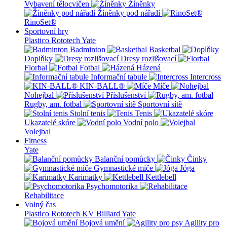
Vybavení tělocvičen
Žíněnky
Žíněnky pod nářadí
RinoSet®
Sportovní hry
Plastico Rototech
Yate
Badminton
Basketbal
Doplňky
Dresy rozlišovací
Florbal
Fotbal
Házená
Informační tabule
Intercross
KIN-BALL®
Míče
Nohejbal
Příslušenství
Rugby, am. fotbal
Sportovní sítě
Stolní tenis
Tenis
Ukazatelé skóre
Vodní polo
Volejbal
Fitness
Yate
Balanční pomůcky
Činky
Gymnastické míče
Jóga
Karimatky
Kettlebell
Psychomotorika
Rehabilitace
Volný čas
Plastico Rototech
KV Billiard
Yate
Bojová umění
Agility pro