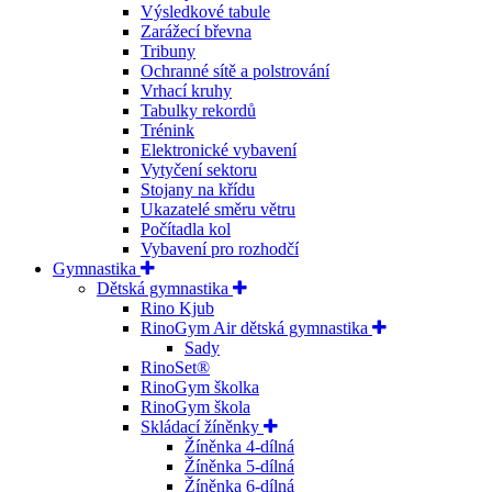
Výsledkové tabule
Zarážecí břevna
Tribuny
Ochranné sítě a polstrování
Vrhací kruhy
Tabulky rekordů
Trénink
Elektronické vybavení
Vytyčení sektoru
Stojany na křídu
Ukazatelé směru větru
Počítadla kol
Vybavení pro rozhodčí
Gymnastika
Dětská gymnastika
Rino Kjub
RinoGym Air dětská gymnastika
Sady
RinoSet®
RinoGym školka
RinoGym škola
Skládací žíněnky
Žíněnka 4-dílná
Žíněnka 5-dílná
Žíněnka 6-dílná