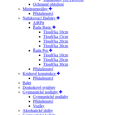
Ochranné obložení
Minitrampolíny
Příslušenství
Nafukovací žíněnky
AiRPit
Řada Basic
Tloušťka 10cm
Tloušťka 15cm
Tloušťka 20cm
Tloušťka 30cm
Řada Pro
Tloušťka 10cm
Tloušťka 20cm
Tloušťka 30cm
Příslušenství
Kruhové konstrukce
Příslušenství
Balet
Doskokové systémy
Gymnastické podlahy
Gymnastické podlahy
Příslušenství
Vozíky
Akrobatické dráhy