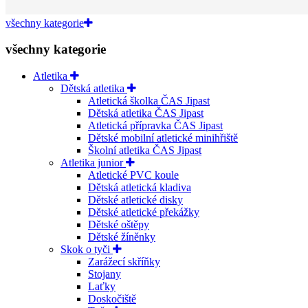
všechny kategorie
všechny kategorie
Atletika
Dětská atletika
Atletická školka ČAS Jipast
Dětská atletika ČAS Jipast
Atletická přípravka ČAS Jipast
Dětské mobilní atletické minihřiště
Školní atletika ČAS Jipast
Atletika junior
Atletické PVC koule
Dětská atletická kladiva
Dětské atletické disky
Dětské atletické překážky
Dětské oštěpy
Dětské žíněnky
Skok o tyči
Zarážecí skříňky
Stojany
Laťky
Doskočiště