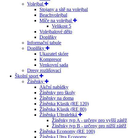
Volejbal
Stojany a sítě na volejbal
Beachvolejbal
Míče na volejbal
Velikost 5
Volejbalové dělo
Doplňky
Informační tabule
Doplňky
Ukazatel skóre
Kompresor
Venkovní sada
Dresy rozlišovací
Školní sport
Žíněnky
Akční nabídky
Žíněnky pro školy
Žíněnky na doma
Žíněnka Klasik (RE 120)
Žíněnka Klasik (RE 80)
Žíněnka Ultralehká
Žíněnky typ A - určeny pro vyšší zátěž
Žíněnky typ B - určeny pro nižší zátěž
Žíněnka Economy (RE 100)
Žíněnka Ultra Economy