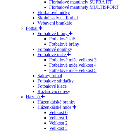
Florbalové mantinely SUPRA IFF
Florbalové mantinely MULTISPORT
Florbalové míčky
Školní sady na florbal
Vybavení brankáře
Fotbal
Fotbalové brány
Fotbalové sítě
Fotbalové brány
Fotbalové doplňky
Fotbalové míče
Fotbalové míče velikost 3
Fotbalové míče velikost 4
Fotbalové míče velikost 5
Sálový fotbal
Fotbalové střídačky
Fotbalové klece
Rozlišovací dresy
Házená
Házenkářské branky
Házenkářské míče
Velikost 0
Velikost 1
Velikost 2
Velikost 3