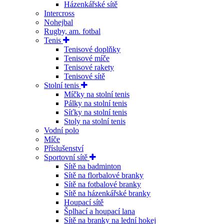
Házenkářské sítě
Intercross
Nohejbal
Rugby, am. fotbal
Tenis
Tenisové doplňky
Tenisové míče
Tenisové rakety
Tenisové sítě
Stolní tenis
Míčky na stolní tenis
Pálky na stolní tenis
Síťky na stolní tenis
Stoly na stolní tenis
Vodní polo
Míče
Příslušenství
Sportovní sítě
Sítě na badminton
Sítě na florbalové branky
Sítě na fotbalové branky
Sítě na házenkářské branky
Houpací sítě
Šplhací a houpací lana
Sítě na branky na lední hokej