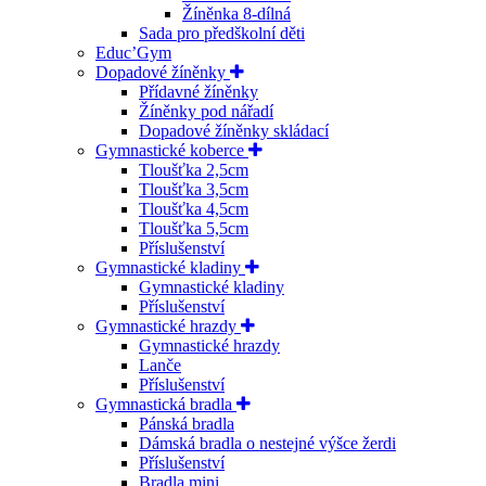
Žíněnka 8-dílná
Sada pro předškolní děti
Educ’Gym
Dopadové žíněnky
Přídavné žíněnky
Žíněnky pod nářadí
Dopadové žíněnky skládací
Gymnastické koberce
Tloušťka 2,5cm
Tloušťka 3,5cm
Tloušťka 4,5cm
Tloušťka 5,5cm
Příslušenství
Gymnastické kladiny
Gymnastické kladiny
Příslušenství
Gymnastické hrazdy
Gymnastické hrazdy
Lanče
Příslušenství
Gymnastická bradla
Pánská bradla
Dámská bradla o nestejné výšce žerdi
Příslušenství
Bradla mini