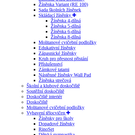
Žíněnka Variant (RE 100)
Sada školních žíněnek
Skládací žíněnky
Žíněnka 4-dílná
Žíněnka 5-dílná
Žíněnka 6-dílná
Žíněnka 8-dílná
Molitanové cvičební podložky
Edukativní žíněnky
Zápasnické žíněnky
Kruh pro přesnost přistání
Příslušenství
Zámkové tatami
Nástěnné žíněnky Wall Pad
Žíněnka strečová
Školní a klubové doskočiště
Soutěžní doskočiště
Doskočiště interiér
Doskočiště
Molitanové cvičební podložky
Vybavení tělocvičen
Žíněnky pro školy
Dopadové žíněnky
RinoSet
Dětská gymnastika