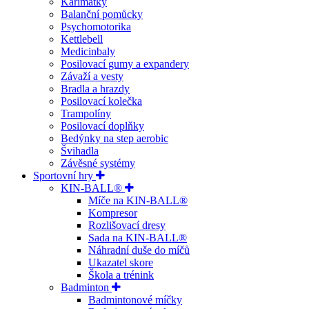
Karimatky
Balanční pomůcky
Psychomotorika
Kettlebell
Medicinbaly
Posilovací gumy a expandery
Závaží a vesty
Bradla a hrazdy
Posilovací kolečka
Trampolíny
Posilovací doplňky
Bedýnky na step aerobic
Švihadla
Závěsné systémy
Sportovní hry
KIN-BALL®
Míče na KIN-BALL®
Kompresor
Rozlišovací dresy
Sada na KIN-BALL®
Náhradní duše do míčů
Ukazatel skore
Škola a trénink
Badminton
Badmintonové míčky