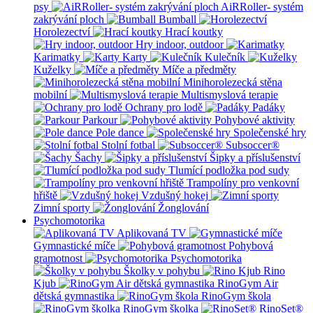
psy
AiRRoller- systém
zakrývání ploch
Bumball
Horolezectví
Hrací koutky
Hry indoor, outdoor
Karimatky
Karty
Kulečník
Kuželky
Míče a předměty
Minihorolezecká stěna
mobilní
Multismyslová terapie
Ochrany pro lodě
Padáky
Parkour
Pohybové aktivity
Pole dance
Společenské hry
Stolní fotbal
Subsoccer®
Šachy
Šipky a příslušenství
Tlumící podložka pod sudy
Trampolíny pro venkovní
hřiště
Vzdušný hokej
Zimní sporty
Žonglování
Psychomotorika
Aplikovaná TV
Gymnastické míče
Pohybová
gramotnost
Psychomotorika
Školky v pohybu
Rino
Kjub
RinoGym Air
dětská gymnastika
RinoGym škola
RinoGym školka
RinoSet®