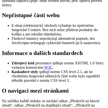
zjednána náprava (popř. bude uveden důvod, proč opravu provést
nelze).
Nepřístupné části webu
E-shop (elektronický obchod) vyžaduje ke správnému
fungování Cookies. Bez nich nelze přidávat produkty do
košíku a ani odesílat objednávku.
Flashové bannery neposkytují alternativní popisek, bez
JavaScriptu nefunguje cyklování bannerů (je-li nastaveno).
Informace o dalších standardech
Zdrojový kód
prezentace splňuje normu XHTML 1.0 Strict
vydanou konsorciem
W3C
.
Kaskádové styly
splňují normu CSS level 2.1, ale ke
vhodnému fungování některých částí webu bylo zapotřebí
několik pravidel z normy CSS level 3.
O navigaci mezi stránkami
Na začátku každé stránky se nachází odkaz „Přeskočit na hlavní
obsah“, odkaz „Přeskočit na doplňující obsah“, „Přeskočit na