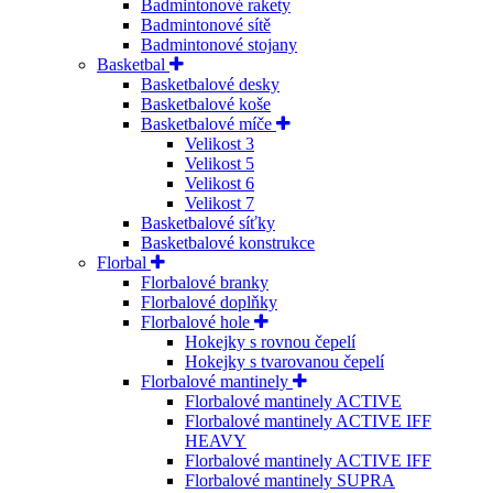
Badmintonové rakety
Badmintonové sítě
Badmintonové stojany
Basketbal
Basketbalové desky
Basketbalové koše
Basketbalové míče
Velikost 3
Velikost 5
Velikost 6
Velikost 7
Basketbalové síťky
Basketbalové konstrukce
Florbal
Florbalové branky
Florbalové doplňky
Florbalové hole
Hokejky s rovnou čepelí
Hokejky s tvarovanou čepelí
Florbalové mantinely
Florbalové mantinely ACTIVE
Florbalové mantinely ACTIVE IFF
HEAVY
Florbalové mantinely ACTIVE IFF
Florbalové mantinely SUPRA