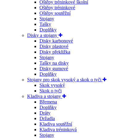
Oštěpy tréninkové školní
Oštěpy tréninkové
Oštěpy soutěžní
Stojany
Tašky
Doplňky
Disky a stojany
Disky karbonové
Disky plastové
Disky překližka
Stojany
Tašky na disky
Disky gumové
Doplňky
Stojany pro skok vysoký a skok o tyči
Skok vysoký
Skok o tyči
Kladiva a stojany
Břemena
Doplňky
Dráty
Držadla
Kladiva soutěžní
Kladiva tréninková
Stojany