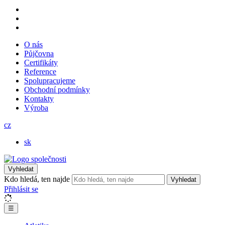
O nás
Půjčovna
Certifikáty
Reference
Spolupracujeme
Obchodní podmínky
Kontakty
Výroba
cz
sk
Vyhledat
Kdo hledá, ten najde
Vyhledat
Přihlásit se
☰