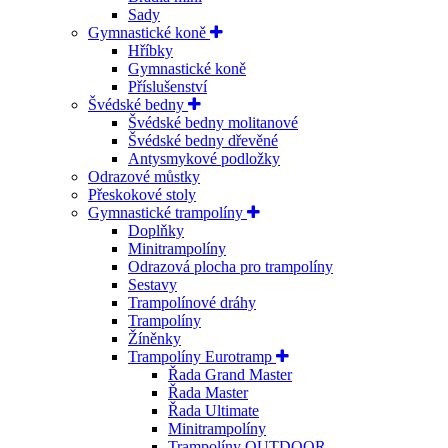
Sady
Gymnastické koně
Hříbky
Gymnastické koně
Příslušenství
Švédské bedny
Švédské bedny molitanové
Švédské bedny dřevěné
Antysmykové podložky
Odrazové můstky
Přeskokové stoly
Gymnastické trampolíny
Doplňky
Minitrampolíny
Odrazová plocha pro trampolíny
Sestavy
Trampolínové dráhy
Trampolíny
Žíněnky
Trampolíny Eurotramp
Řada Grand Master
Řada Master
Řada Ultimate
Minitrampolíny
Trampolíny OUTDOOR