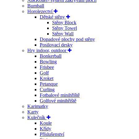
AiRRoller- systém zakrývání ploch
Bumball
Horolezectví
Dětské stěny
Stěny Block
Stěny Towel
Stěny Wall
Dopadové plochy pod stěny
Posilovací desky
Hry indoor, outdoor
Bonkerball
Bowling
Frisbee
Golf
Kroket
Petanque
Curling
Fotbalové minihřiště
Golfové minihřiště
Karimatky
Karty
Kulečník
Koule
Křídy
Příslušenství