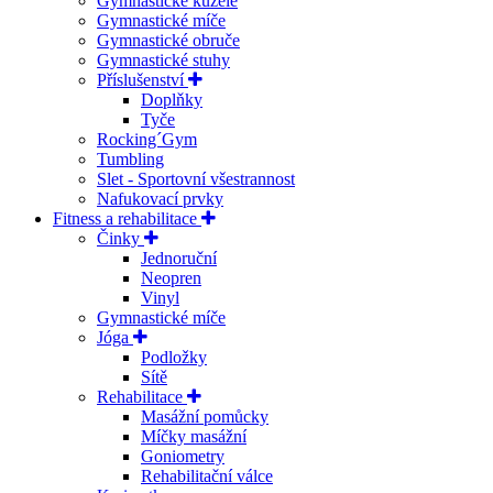
Gymnastické kužele
Gymnastické míče
Gymnastické obruče
Gymnastické stuhy
Příslušenství
Doplňky
Tyče
Rocking´Gym
Tumbling
Slet - Sportovní všestrannost
Nafukovací prvky
Fitness a rehabilitace
Činky
Jednoruční
Neopren
Vinyl
Gymnastické míče
Jóga
Podložky
Sítě
Rehabilitace
Masážní pomůcky
Míčky masážní
Goniometry
Rehabilitační válce