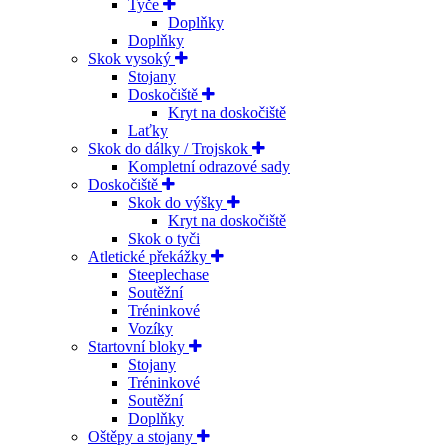
Tyče
Doplňky
Doplňky
Skok vysoký
Stojany
Doskočiště
Kryt na doskočiště
Laťky
Skok do dálky / Trojskok
Kompletní odrazové sady
Doskočiště
Skok do výšky
Kryt na doskočiště
Skok o tyči
Atletické překážky
Steeplechase
Soutěžní
Tréninkové
Vozíky
Startovní bloky
Stojany
Tréninkové
Soutěžní
Doplňky
Oštěpy a stojany