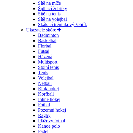
Sítě na míče
Šplhací žebříky
Sítě na tenis
Sítě na volejbal
Skákací tréninkový žebřík
Ukazatelé skóre
Badminton
Basketbal
Florbal
Futsal
Házená
Multisport
Stolní tenis
Tenis
Volejbal
Netball
Rink hokej
Korfball
Inline hokej
Fotbal
Pozemní hokej
Ragby
Plážový fotbal
Kanoe polo
Padel