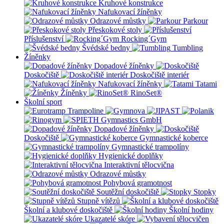
Kruhové konstrukce
Nafukovací žíněnky
Odrazové můstky
Parkour
Přeskokové stoly
Příslušenství
Rocking´Gym
Švédské bedny
Tumbling
Žíněnky
Dopadové žíněnky
Doskočiště
Doskočiště interiér
Nafukovací žíněnky
Tatami
Žíněnky
RinoSet®
Školní sport
Dopadové žíněnky
Doskočiště
Gymnastické koberce
Gymnastické trampolíny
Hygienické doplňky
Interaktivní tělocvična
Odrazové můstky
Pohybová gramotnost
Soutěžní doskočiště
Stopky
Stupně vítězů
Školní a klubové doskočiště
Školní hodiny
Ukazatelé skóre