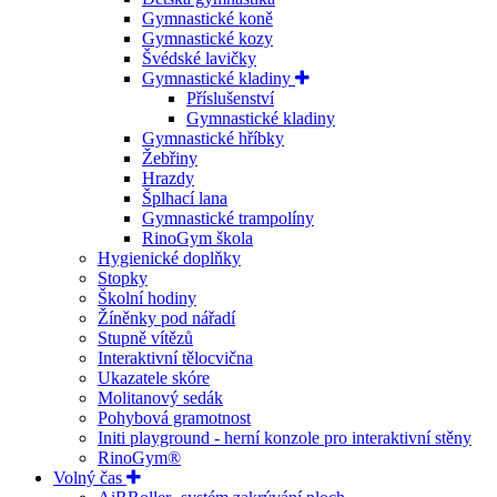
Gymnastické koně
Gymnastické kozy
Švédské lavičky
Gymnastické kladiny
Příslušenství
Gymnastické kladiny
Gymnastické hříbky
Žebřiny
Hrazdy
Šplhací lana
Gymnastické trampolíny
RinoGym škola
Hygienické doplňky
Stopky
Školní hodiny
Žíněnky pod nářadí
Stupně vítězů
Interaktivní tělocvična
Ukazatele skóre
Molitanový sedák
Pohybová gramotnost
Initi playground - herní konzole pro interaktivní stěny
RinoGym®
Volný čas