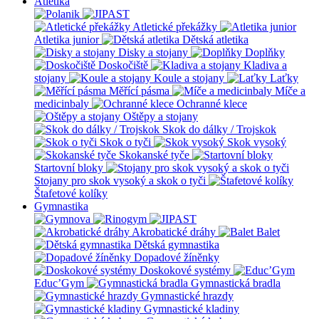
Atletika
Atletické překážky
Atletika junior
Dětská atletika
Disky a stojany
Doplňky
Doskočiště
Kladiva a
stojany
Koule a stojany
Laťky
Měřící pásma
Míče a
medicinbaly
Ochranné klece
Oštěpy a stojany
Skok do dálky / Trojskok
Skok o tyči
Skok vysoký
Skokanské tyče
Startovní bloky
Stojany pro skok vysoký a skok o tyči
Štafetové kolíky
Gymnastika
Akrobatické dráhy
Balet
Dětská gymnastika
Dopadové žíněnky
Doskokové systémy
Educ’Gym
Gymnastická bradla
Gymnastické hrazdy
Gymnastické kladiny