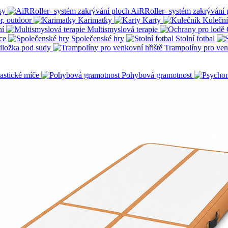
sy
AiRRoller- systém zakrývání 
r, outdoor
Karimatky
Karty
Kulečn
ní
Multismyslová terapie
ce
Společenské hry
Stolní fotbal
dložka pod sudy
Trampolíny pro ven
stické míče
Pohybová gramotnost