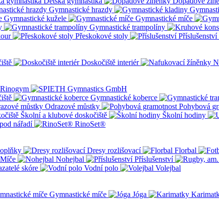
Dětská gymnastika
Dopadové žín
Gymnastické hrazdy
Gymnasti
Gymnastické kužele
Gymnastické míče
y
Gymnastické trampolíny
kour
Přeskokové stoly
Příslušenství
iště
Doskočiště interiér
N
iště
Gymnastické koberce
Odrazové můstky
Pohybová gr
Školní a klubové doskočiště
Školní hodiny
pod nářadí
RinoSet®
oplňky
Dresy rozlišovací
Florbal
Míče
Nohejbal
Příslušenství
zatelé skóre
Vodní polo
Volejbal
Gymnastické míče
Jóga
Karimat