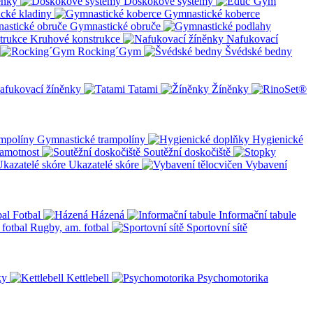
ěnky
Doskokové systémy
cké kladiny
Gymnastické koberce
Gymnastické obruče
Kruhové konstrukce
Nafukovací
Rocking´Gym
Švédské bedny
afukovací žíněnky
Tatami
Žíněnky
Gymnastické trampolíny
Hygienické
amotnost
Soutěžní doskočiště
Ukazatelé skóre
Vybavení
Fotbal
Házená
Informační tabule
Rugby, am. fotbal
Sportovní sítě
ky
Kettlebell
Psychomotorika