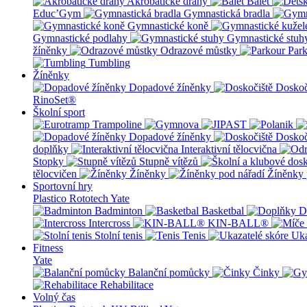
Akrobatické dráhy
Balet
Educ’Gym
Gymnastická bradla
Gymnastické koně
Gymnastické podlahy
Gymnastické stuh
žíněnky
Odrazové můstky
Par
Tumbling
Žíněnky
Dopadové žíněnky
Doskoč
RinoSet®
Školní sport
Dopadové žíněnky
Doskoč
doplňky
Interaktivní tělocvična
Stopky
Stupně vítězů
tělocvičen
Žíněnky
Žíněnky 
Sportovní hry
Plastico Rototech
Yate
Badminton
Basketbal
D
Intercross
KIN-BALL®
Stolní tenis
Tenis
Uka
Fitness
Yate
Balanční pomůcky
Činky
Rehabilitace
Volný čas