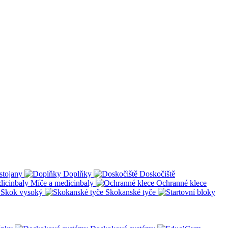
stojany
Doplňky
Doskočiště
Míče a medicinbaly
Ochranné klece
Skok vysoký
Skokanské tyče