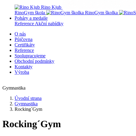
Rino Kjub
RinoGym škola
RinoGym školka
Poháry a medaile
Reference
Akční nabídky
O nás
Půjčovna
Certifikáty
Reference
Spolupracujeme
Obchodní podmínky
Kontakty
Výroba
Gymnastika
Úvodní strana
Gymnastika
Rocking´Gym
Rocking´Gym