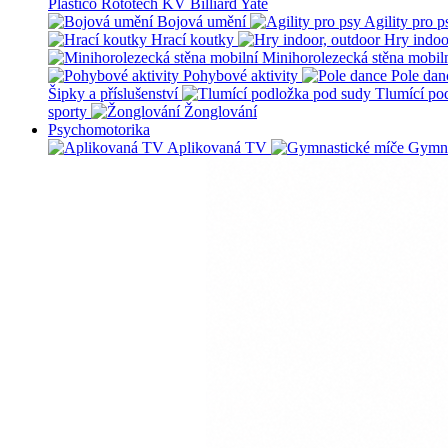
Plastico Rototech
KV Billiard
Yate
Bojová umění
Agility pro p
Hrací koutky
Hry indoo
Minihorolezecká stěna mobil
Pohybové aktivity
Pole dan
Šipky a příslušenství
Tlumící po
sporty
Žonglování
Psychomotorika
Aplikovaná TV
Gymna