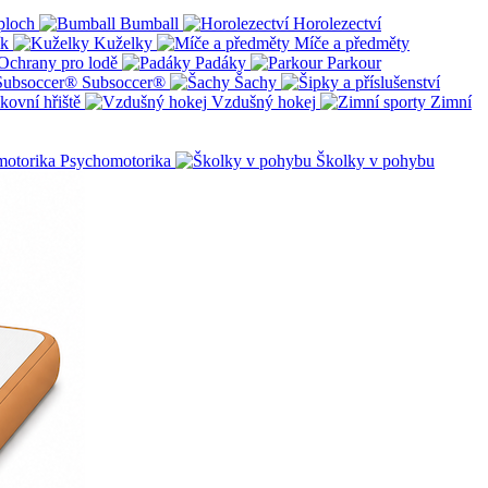
ploch
Bumball
Horolezectví
ík
Kuželky
Míče a předměty
Ochrany pro lodě
Padáky
Parkour
Subsoccer®
Šachy
kovní hřiště
Vzdušný hokej
Zimní
Psychomotorika
Školky v pohybu