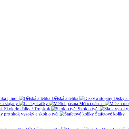
tika junior
Dětská atletika
Disky a 
 a stojany
Laťky
Měřící pásma
Skok do dálky / Trojskok
Skok o tyči
ny pro skok vysoký a skok o tyči
Štafetové kolíky