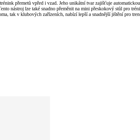
énink přemetů vpřed i vzad. Jeho unikátní tvar zajišťuje automatickou
ento nástroj lze také snadno přeměnit na mini přeskokový stůl pro trén
a, tak v klubových zařízeních, nabízí lepší a snadnější jištění pro tr