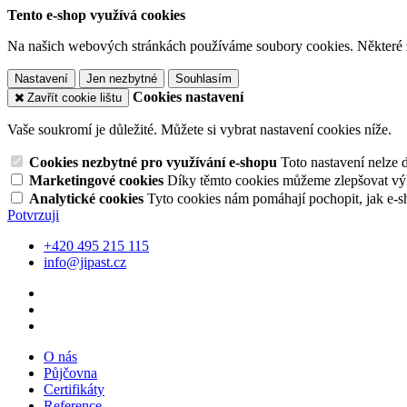
Tento e-shop využívá cookies
Na našich webových stránkách používáme soubory cookies. Některé z n
Nastavení
Jen nezbytné
Souhlasím
Cookies nastavení
Zavřít cookie lištu
Vaše soukromí je důležité. Můžete si vybrat nastavení cookies níže.
Cookies nezbytné pro využívání e-shopu
Toto nastavení nelze 
Marketingové cookies
Díky těmto cookies můžeme zlepšovat výko
Analytické cookies
Tyto cookies nám pomáhají pochopit, jak e-s
Potvrzuji
+420 495 215 115
info@jipast.cz
O nás
Půjčovna
Certifikáty
Reference