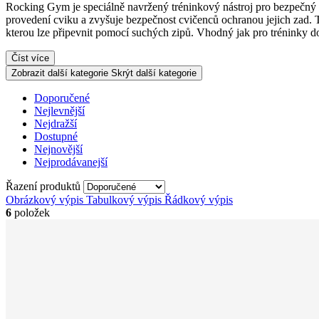
Rocking Gym je speciálně navržený tréninkový nástroj pro bezpečný tr
provedení cviku a zvyšuje bezpečnost cvičenců ochranou jejich zad. T
kterou lze připevnit pomocí suchých zipů. Vhodný jak pro tréninky dom
Číst více
Zobrazit další kategorie
Skrýt další kategorie
Doporučené
Nejlevnější
Nejdražší
Dostupné
Nejnovější
Nejprodávanejší
Řazení produktů
Obrázkový výpis
Tabulkový výpis
Řádkový výpis
6
položek