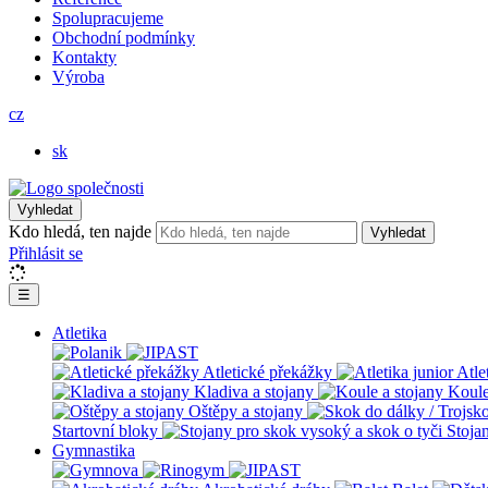
Spolupracujeme
Obchodní podmínky
Kontakty
Výroba
cz
sk
Vyhledat
Kdo hledá, ten najde
Vyhledat
Přihlásit se
☰
Atletika
Atletické překážky
Atle
Kladiva a stojany
Koule
Oštěpy a stojany
Startovní bloky
Stoja
Gymnastika