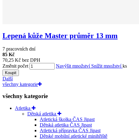
Lepená kůže Master průměr 13 mm
7 pracovních dní
85 Kč
70,25 Kč bez DPH
Změnit počet
Navýšit množství
Snížit množství
ks
Koupit
Další
všechny kategorie
všechny kategorie
Atletika
Dětská atletika
Atletická školka ČAS Jipast
Dětská atletika ČAS Jipast
Atletická přípravka ČAS Jipast
Dětské mobilní atletické minihřiště