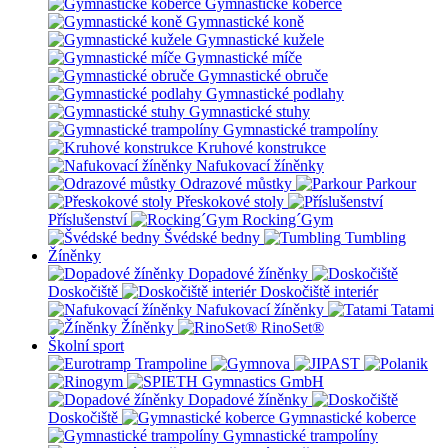
Gymnastické koberce
Gymnastické koně
Gymnastické kužele
Gymnastické míče
Gymnastické obruče
Gymnastické podlahy
Gymnastické stuhy
Gymnastické trampolíny
Kruhové konstrukce
Nafukovací žíněnky
Odrazové můstky
Parkour
Přeskokové stoly
Příslušenství
Rocking´Gym
Švédské bedny
Tumbling
Žíněnky
Dopadové žíněnky
Doskočiště
Doskočiště interiér
Nafukovací žíněnky
Tatami
Žíněnky
RinoSet®
Školní sport
Dopadové žíněnky
Doskočiště
Gymnastické koberce
Gymnastické trampolíny