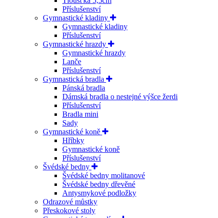
Tloušťka 5,5cm
Příslušenství
Gymnastické kladiny
Gymnastické kladiny
Příslušenství
Gymnastické hrazdy
Gymnastické hrazdy
Lanče
Příslušenství
Gymnastická bradla
Pánská bradla
Dámská bradla o nestejné výšce žerdi
Příslušenství
Bradla mini
Sady
Gymnastické koně
Hříbky
Gymnastické koně
Příslušenství
Švédské bedny
Švédské bedny molitanové
Švédské bedny dřevěné
Antysmykové podložky
Odrazové můstky
Přeskokové stoly