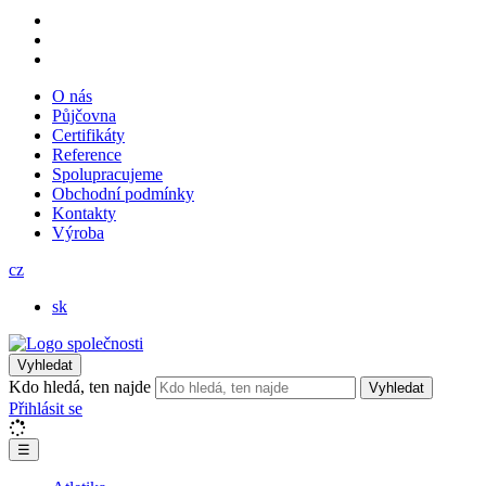
O nás
Půjčovna
Certifikáty
Reference
Spolupracujeme
Obchodní podmínky
Kontakty
Výroba
cz
sk
Vyhledat
Kdo hledá, ten najde
Vyhledat
Přihlásit se
☰