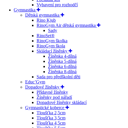
Vybavení pro rozhodčí
Gymnastika
Dětská gymnastika
Rino Kjub
RinoGym Air dětská gymnastika
Sady
RinoSet®
RinoGym školka
RinoGym škola
Skládací žíněnky
Žíněnka 4-dílná
Žíněnka 5-dílná
Žíněnka 6-dílná
Žíněnka 8-dílná
Sada pro předškolní děti
Educ’Gym
Dopadové žíněnky
Přídavné žíněnky
Žíněnky pod nářadí
Dopadové žíněnky skládací
Gymnastické koberce
Tloušťka 2,5cm
Tloušťka 3,5cm
Tloušťka 4,5cm