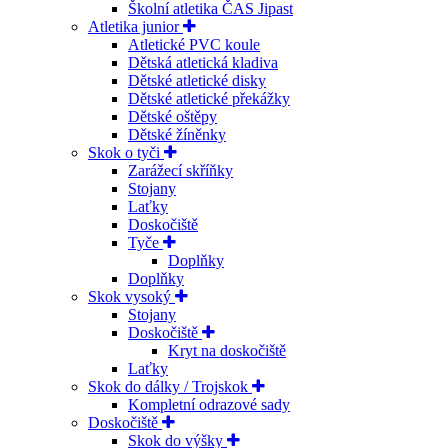
Školní atletika ČAS Jipast
Atletika junior
Atletické PVC koule
Dětská atletická kladiva
Dětské atletické disky
Dětské atletické překážky
Dětské oštěpy
Dětské žíněnky
Skok o tyči
Zarážecí skříňky
Stojany
Laťky
Doskočiště
Tyče
Doplňky
Doplňky
Skok vysoký
Stojany
Doskočiště
Kryt na doskočiště
Laťky
Skok do dálky / Trojskok
Kompletní odrazové sady
Doskočiště
Skok do výšky