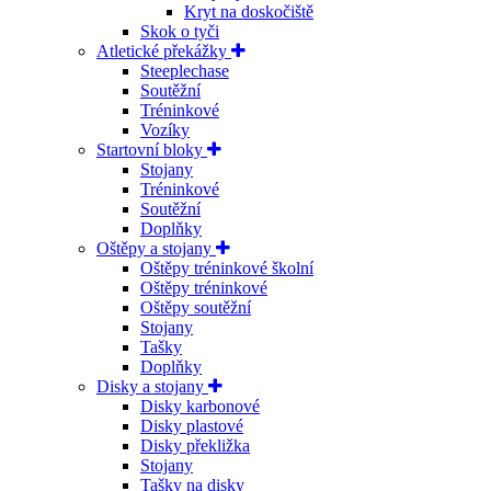
Kryt na doskočiště
Skok o tyči
Atletické překážky
Steeplechase
Soutěžní
Tréninkové
Vozíky
Startovní bloky
Stojany
Tréninkové
Soutěžní
Doplňky
Oštěpy a stojany
Oštěpy tréninkové školní
Oštěpy tréninkové
Oštěpy soutěžní
Stojany
Tašky
Doplňky
Disky a stojany
Disky karbonové
Disky plastové
Disky překližka
Stojany
Tašky na disky