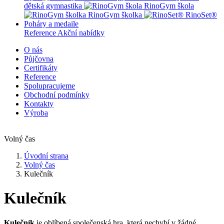
dětská gymnastika
RinoGym škola
RinoGym školka
RinoSet®
Poháry a medaile
Reference
Akční nabídky
O nás
Půjčovna
Certifikáty
Reference
Spolupracujeme
Obchodní podmínky
Kontakty
Výroba
Volný čas
Úvodní strana
Volný čas
Kulečník
Kulečník
Kulečník
je oblíbená společenská hra, která nechybí v žádné