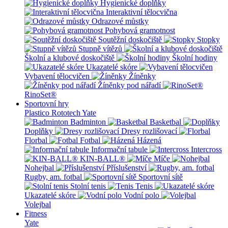
Hygienické doplňky
Interaktivní tělocvična
Odrazové můstky
Pohybová gramotnost
Soutěžní doskočiště
Stopky
Stupně vítězů
Školní a klubové doskočiště
Školní hodiny
Ukazatelé skóre
Vybavení tělocvičen
Žíněnky
Žíněnky pod nářadí
RinoSet®
Sportovní hry
Plastico Rototech
Yate
Badminton
Basketbal
Doplňky
Dresy rozlišovací
Florbal
Fotbal
Házená
Informační tabule
Intercross
KIN-BALL®
Míče
Nohejbal
Příslušenství
Rugby, am. fotbal
Sportovní sítě
Stolní tenis
Tenis
Ukazatelé skóre
Vodní polo
Volejbal
Fitness
Yate