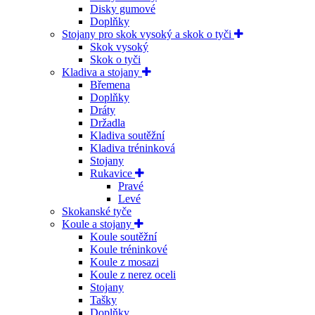
Disky gumové
Doplňky
Stojany pro skok vysoký a skok o tyči
Skok vysoký
Skok o tyči
Kladiva a stojany
Břemena
Doplňky
Dráty
Držadla
Kladiva soutěžní
Kladiva tréninková
Stojany
Rukavice
Pravé
Levé
Skokanské tyče
Koule a stojany
Koule soutěžní
Koule tréninkové
Koule z mosazi
Koule z nerez oceli
Stojany
Tašky
Doplňky