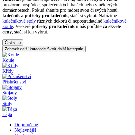
prostorné hospůdce, společenských halách nebo v některých
domácnostech. Pokud sháníte pro radost svou či svých hostů
kulečník a potřeby pro kulečník
, stačí si vybrat. Nabízíme
kulečníkové stoly
různých dekorů či nepostradatelné
kulečníkové
koule
. Veškeré
potřeby pro kulečník
u nás pořídíte
za skvělé
ceny
, stačí si jen vybrat.
Číst více
Zobrazit další kategorie
Skrýt další kategorie
Koule
Křídy
Příslušenství
Stojany
Stoly
Tága
Doporučené
Nejlevnější