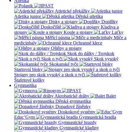
Atletika
Atletické překážky
Atletika junior
Dětská atletika
Disky a stojany
Doplňky
Doskočiště
Kladiva a
stojany
Koule a stojany
Laťky
Měřící pásma
Míče a
medicinbaly
Ochranné klece
Oštěpy a stojany
Skok do dálky / Trojskok
Skok o tyči
Skok vysoký
Skokanské tyče
Startovní bloky
Stojany pro skok vysoký a skok o tyči
Štafetové kolíky
Gymnastika
Akrobatické dráhy
Balet
Dětská gymnastika
Dopadové žíněnky
Doskokové systémy
Educ’Gym
Gymnastická bradla
Gymnastické hrazdy
Gymnastické kladiny