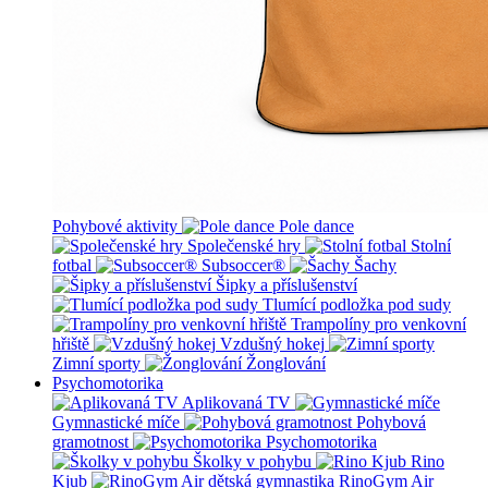
Pohybové aktivity
Pole dance
Společenské hry
Stolní
fotbal
Subsoccer®
Šachy
Šipky a příslušenství
Tlumící podložka pod sudy
Trampolíny pro venkovní
hřiště
Vzdušný hokej
Zimní sporty
Žonglování
Psychomotorika
Aplikovaná TV
Gymnastické míče
Pohybová
gramotnost
Psychomotorika
Školky v pohybu
Rino
Kjub
RinoGym Air