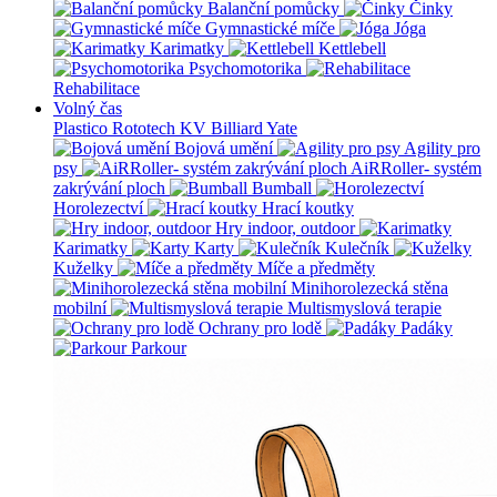
Balanční pomůcky
Činky
Gymnastické míče
Jóga
Karimatky
Kettlebell
Psychomotorika
Rehabilitace
Volný čas
Plastico Rototech
KV Billiard
Yate
Bojová umění
Agility pro
psy
AiRRoller- systém
zakrývání ploch
Bumball
Horolezectví
Hrací koutky
Hry indoor, outdoor
Karimatky
Karty
Kulečník
Kuželky
Míče a předměty
Minihorolezecká stěna
mobilní
Multismyslová terapie
Ochrany pro lodě
Padáky
Parkour