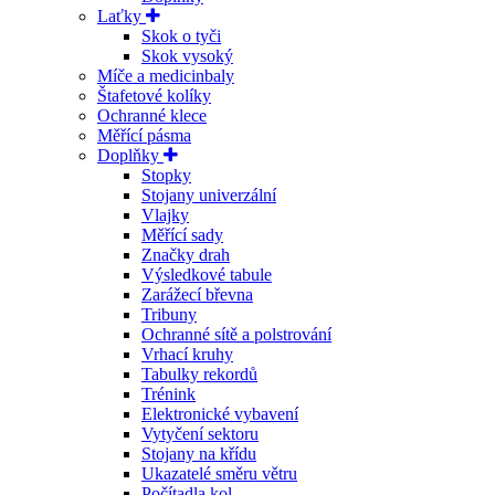
Laťky
Skok o tyči
Skok vysoký
Míče a medicinbaly
Štafetové kolíky
Ochranné klece
Měřící pásma
Doplňky
Stopky
Stojany univerzální
Vlajky
Měřící sady
Značky drah
Výsledkové tabule
Zarážecí břevna
Tribuny
Ochranné sítě a polstrování
Vrhací kruhy
Tabulky rekordů
Trénink
Elektronické vybavení
Vytyčení sektoru
Stojany na křídu
Ukazatelé směru větru
Počítadla kol