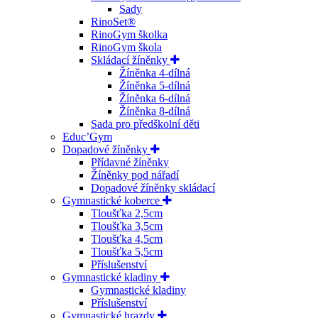
Sady
RinoSet®
RinoGym školka
RinoGym škola
Skládací žíněnky
Žíněnka 4-dílná
Žíněnka 5-dílná
Žíněnka 6-dílná
Žíněnka 8-dílná
Sada pro předškolní děti
Educ’Gym
Dopadové žíněnky
Přídavné žíněnky
Žíněnky pod nářadí
Dopadové žíněnky skládací
Gymnastické koberce
Tloušťka 2,5cm
Tloušťka 3,5cm
Tloušťka 4,5cm
Tloušťka 5,5cm
Příslušenství
Gymnastické kladiny
Gymnastické kladiny
Příslušenství
Gymnastické hrazdy