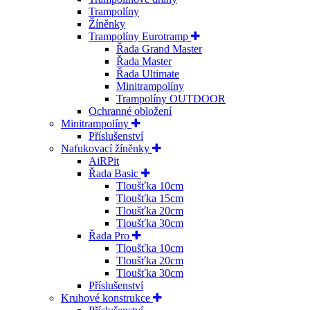
Trampolíny
Žíněnky
Trampolíny Eurotramp
Řada Grand Master
Řada Master
Řada Ultimate
Minitrampolíny
Trampolíny OUTDOOR
Ochranné obložení
Minitrampolíny
Příslušenství
Nafukovací žíněnky
AiRPit
Řada Basic
Tloušťka 10cm
Tloušťka 15cm
Tloušťka 20cm
Tloušťka 30cm
Řada Pro
Tloušťka 10cm
Tloušťka 20cm
Tloušťka 30cm
Příslušenství
Kruhové konstrukce