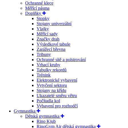
Ochranné klece
Měřící pásma
Doplňky
Stopky
Stojany univerzální
Vlajky
Měřící sady
Značky drah
Výsledkové tabule
Zarážecí břevna
Tribuny
Ochranné sítě a polstrování
Vrhací kruhy
Tabulky rekordů
Trénink
Elektronické vybavení
Vytyčení sektoru
Stojany na křídu
Ukazatelé směru větru
Počítadla kol
Vybavení pro rozhodčí
Gymnastika
Dětská gymnastika
Rino Kjub
RinoGym Air dětská gymnastika