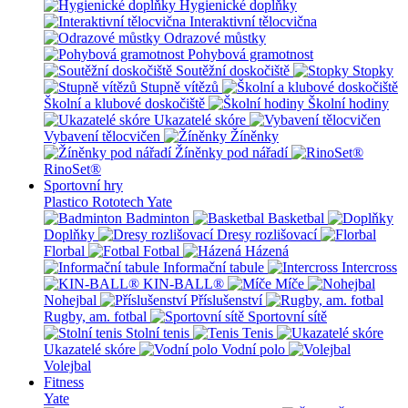
Hygienické doplňky
Interaktivní tělocvična
Odrazové můstky
Pohybová gramotnost
Soutěžní doskočiště
Stopky
Stupně vítězů
Školní a klubové doskočiště
Školní hodiny
Ukazatelé skóre
Vybavení tělocvičen
Žíněnky
Žíněnky pod nářadí
RinoSet®
Sportovní hry
Plastico Rototech
Yate
Badminton
Basketbal
Doplňky
Dresy rozlišovací
Florbal
Fotbal
Házená
Informační tabule
Intercross
KIN-BALL®
Míče
Nohejbal
Příslušenství
Rugby, am. fotbal
Sportovní sítě
Stolní tenis
Tenis
Ukazatelé skóre
Vodní polo
Volejbal
Fitness
Yate