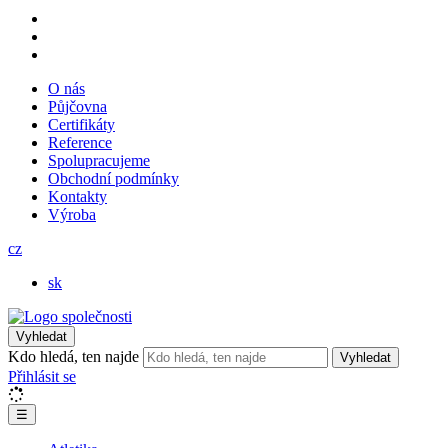
O nás
Půjčovna
Certifikáty
Reference
Spolupracujeme
Obchodní podmínky
Kontakty
Výroba
cz
sk
Vyhledat
Kdo hledá, ten najde
Vyhledat
Přihlásit se
☰