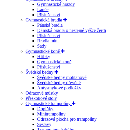
Gymnastické hrazdy
Lanče
Příslušenství
Gymnastická bradla
Pánská bradla
Dámská bradla o nestejné výšce žerdi
Příslušenství
Bradla mini
Sady
Gymnastické koně
Hříbky
Gymnastické koně
Příslušenství
Švédské bedny
Švédské bedny molitanové
Švédské bedny dřevěné
Antysmykové podložky
Odrazové můstky
Přeskokové stoly
Gymnastické trampolíny
Doplňky
Minitrampolíny
Odrazová plocha pro trampolíny
Sestavy
Trampolínové dráhy