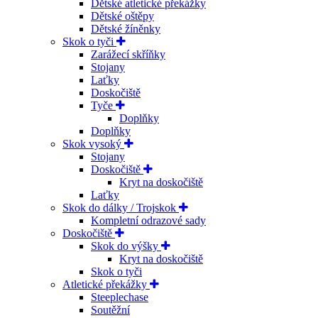
Dětské atletické překážky
Dětské oštěpy
Dětské žíněnky
Skok o tyči
Zarážecí skříňky
Stojany
Laťky
Doskočiště
Tyče
Doplňky
Doplňky
Skok vysoký
Stojany
Doskočiště
Kryt na doskočiště
Laťky
Skok do dálky / Trojskok
Kompletní odrazové sady
Doskočiště
Skok do výšky
Kryt na doskočiště
Skok o tyči
Atletické překážky
Steeplechase
Soutěžní