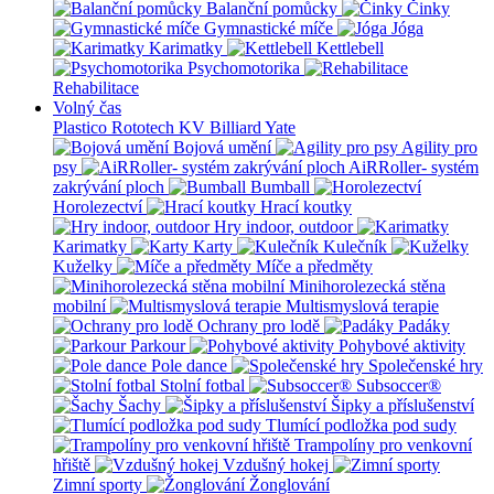
Balanční pomůcky
Činky
Gymnastické míče
Jóga
Karimatky
Kettlebell
Psychomotorika
Rehabilitace
Volný čas
Plastico Rototech
KV Billiard
Yate
Bojová umění
Agility pro
psy
AiRRoller- systém
zakrývání ploch
Bumball
Horolezectví
Hrací koutky
Hry indoor, outdoor
Karimatky
Karty
Kulečník
Kuželky
Míče a předměty
Minihorolezecká stěna
mobilní
Multismyslová terapie
Ochrany pro lodě
Padáky
Parkour
Pohybové aktivity
Pole dance
Společenské hry
Stolní fotbal
Subsoccer®
Šachy
Šipky a příslušenství
Tlumící podložka pod sudy
Trampolíny pro venkovní
hřiště
Vzdušný hokej
Zimní sporty
Žonglování