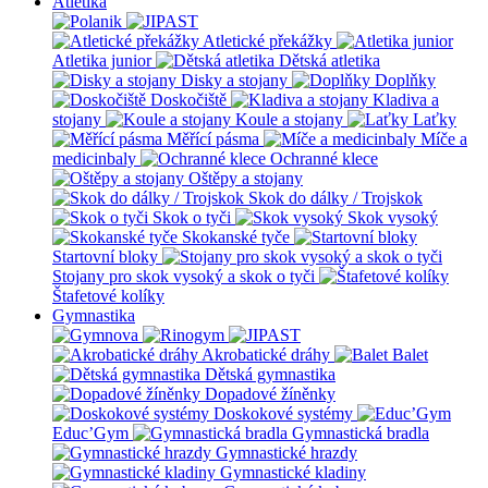
Atletika
Atletické překážky
Atletika junior
Dětská atletika
Disky a stojany
Doplňky
Doskočiště
Kladiva a
stojany
Koule a stojany
Laťky
Měřící pásma
Míče a
medicinbaly
Ochranné klece
Oštěpy a stojany
Skok do dálky / Trojskok
Skok o tyči
Skok vysoký
Skokanské tyče
Startovní bloky
Stojany pro skok vysoký a skok o tyči
Štafetové kolíky
Gymnastika
Akrobatické dráhy
Balet
Dětská gymnastika
Dopadové žíněnky
Doskokové systémy
Educ’Gym
Gymnastická bradla
Gymnastické hrazdy
Gymnastické kladiny