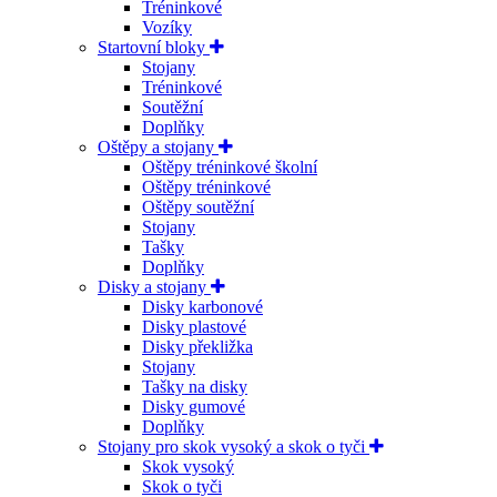
Tréninkové
Vozíky
Startovní bloky
Stojany
Tréninkové
Soutěžní
Doplňky
Oštěpy a stojany
Oštěpy tréninkové školní
Oštěpy tréninkové
Oštěpy soutěžní
Stojany
Tašky
Doplňky
Disky a stojany
Disky karbonové
Disky plastové
Disky překližka
Stojany
Tašky na disky
Disky gumové
Doplňky
Stojany pro skok vysoký a skok o tyči
Skok vysoký
Skok o tyči