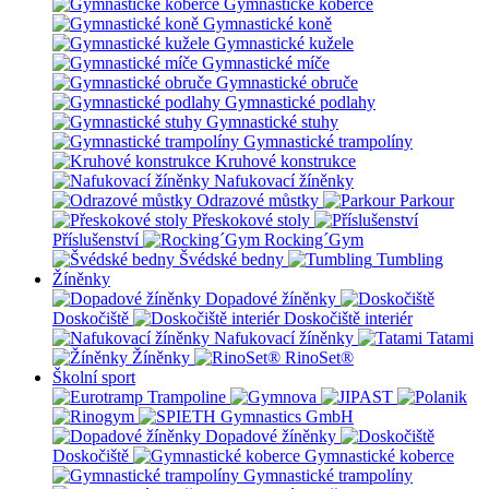
Gymnastické koberce
Gymnastické koně
Gymnastické kužele
Gymnastické míče
Gymnastické obruče
Gymnastické podlahy
Gymnastické stuhy
Gymnastické trampolíny
Kruhové konstrukce
Nafukovací žíněnky
Odrazové můstky
Parkour
Přeskokové stoly
Příslušenství
Rocking´Gym
Švédské bedny
Tumbling
Žíněnky
Dopadové žíněnky
Doskočiště
Doskočiště interiér
Nafukovací žíněnky
Tatami
Žíněnky
RinoSet®
Školní sport
Dopadové žíněnky
Doskočiště
Gymnastické koberce
Gymnastické trampolíny