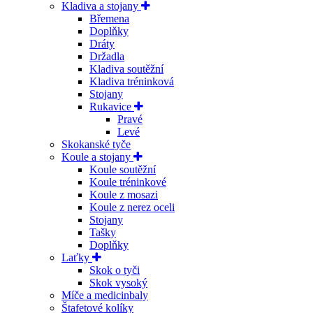
Kladiva a stojany
Břemena
Doplňky
Dráty
Držadla
Kladiva soutěžní
Kladiva tréninková
Stojany
Rukavice
Pravé
Levé
Skokanské tyče
Koule a stojany
Koule soutěžní
Koule tréninkové
Koule z mosazi
Koule z nerez oceli
Stojany
Tašky
Doplňky
Laťky
Skok o tyči
Skok vysoký
Míče a medicinbaly
Štafetové kolíky