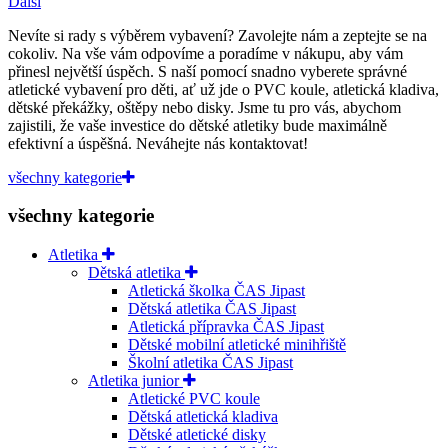
Další
Nevíte si rady s výběrem vybavení? Zavolejte nám a zeptejte se na
cokoliv. Na vše vám odpovíme a poradíme v nákupu, aby vám
přinesl největší úspěch. S naší pomocí snadno vyberete správné
atletické vybavení pro děti, ať už jde o PVC koule, atletická kladiva,
dětské překážky, oštěpy nebo disky. Jsme tu pro vás, abychom
zajistili, že vaše investice do dětské atletiky bude maximálně
efektivní a úspěšná. Neváhejte nás kontaktovat!
všechny kategorie
všechny kategorie
Atletika
Dětská atletika
Atletická školka ČAS Jipast
Dětská atletika ČAS Jipast
Atletická přípravka ČAS Jipast
Dětské mobilní atletické minihřiště
Školní atletika ČAS Jipast
Atletika junior
Atletické PVC koule
Dětská atletická kladiva
Dětské atletické disky