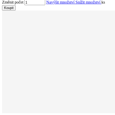
Změnit počet
Navýšit množství
Snížit množství
ks
Koupit