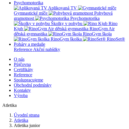
Psychomotorika
Aplikovaná TV
Gymnastické míče
Pohybová
gramotnost
Psychomotorika
Školky v pohybu
Rino
Kjub
RinoGym Air
dětská gymnastika
RinoGym škola
RinoGym školka
RinoSet®
Poháry a medaile
Reference
Akční nabídky
O nás
Půjčovna
Certifikáty
Reference
Spolupracujeme
Obchodní podmínky
Kontakty
Výroba
Atletika
Úvodní strana
Atletika
Atletika junior