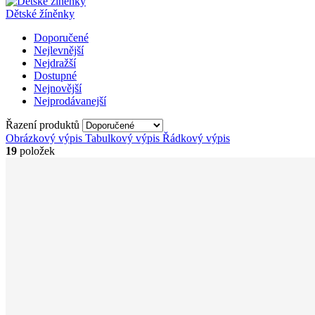
Dětské žíněnky
Doporučené
Nejlevnější
Nejdražší
Dostupné
Nejnovější
Nejprodávanejší
Řazení produktů
Obrázkový výpis
Tabulkový výpis
Řádkový výpis
19
položek