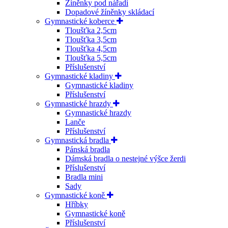
Žíněnky pod nářadí
Dopadové žíněnky skládací
Gymnastické koberce
Tloušťka 2,5cm
Tloušťka 3,5cm
Tloušťka 4,5cm
Tloušťka 5,5cm
Příslušenství
Gymnastické kladiny
Gymnastické kladiny
Příslušenství
Gymnastické hrazdy
Gymnastické hrazdy
Lanče
Příslušenství
Gymnastická bradla
Pánská bradla
Dámská bradla o nestejné výšce žerdi
Příslušenství
Bradla mini
Sady
Gymnastické koně
Hříbky
Gymnastické koně
Příslušenství