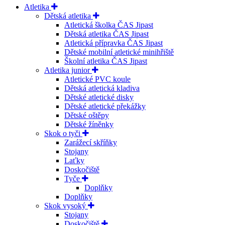
Atletika
Dětská atletika
Atletická školka ČAS Jipast
Dětská atletika ČAS Jipast
Atletická přípravka ČAS Jipast
Dětské mobilní atletické minihřiště
Školní atletika ČAS Jipast
Atletika junior
Atletické PVC koule
Dětská atletická kladiva
Dětské atletické disky
Dětské atletické překážky
Dětské oštěpy
Dětské žíněnky
Skok o tyči
Zarážecí skříňky
Stojany
Laťky
Doskočiště
Tyče
Doplňky
Doplňky
Skok vysoký
Stojany
Doskočiště