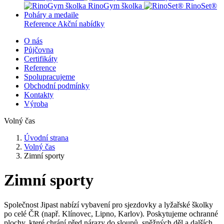
RinoGym školka
RinoSet®
Poháry a medaile
Reference
Akční nabídky
O nás
Půjčovna
Certifikáty
Reference
Spolupracujeme
Obchodní podmínky
Kontakty
Výroba
Volný čas
Úvodní strana
Volný čas
Zimní sporty
Zimní sporty
Společnost Jipast nabízí vybavení pro sjezdovky a lyžařské školky
po celé ČR (např. Klínovec, Lipno, Karlov). Poskytujeme ochranné
plochy, které chrání před nárazy do sloupů, sněžných děl a dalších