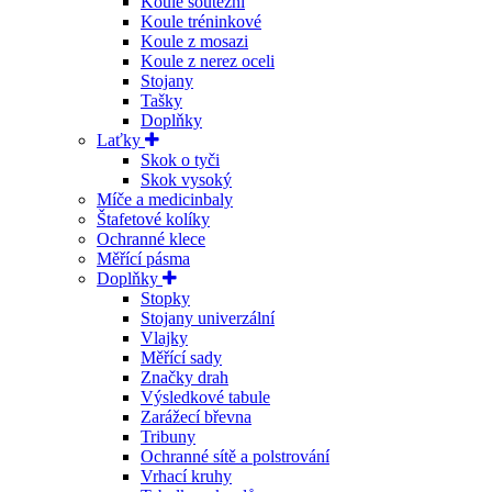
Koule soutěžní
Koule tréninkové
Koule z mosazi
Koule z nerez oceli
Stojany
Tašky
Doplňky
Laťky
Skok o tyči
Skok vysoký
Míče a medicinbaly
Štafetové kolíky
Ochranné klece
Měřící pásma
Doplňky
Stopky
Stojany univerzální
Vlajky
Měřící sady
Značky drah
Výsledkové tabule
Zarážecí břevna
Tribuny
Ochranné sítě a polstrování
Vrhací kruhy