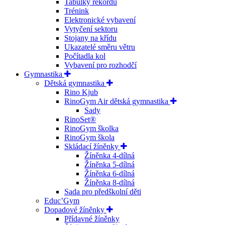
Tabulky rekordů
Trénink
Elektronické vybavení
Vytyčení sektoru
Stojany na křídu
Ukazatelé směru větru
Počítadla kol
Vybavení pro rozhodčí
Gymnastika
Dětská gymnastika
Rino Kjub
RinoGym Air dětská gymnastika
Sady
RinoSet®
RinoGym školka
RinoGym škola
Skládací žíněnky
Žíněnka 4-dílná
Žíněnka 5-dílná
Žíněnka 6-dílná
Žíněnka 8-dílná
Sada pro předškolní děti
Educ’Gym
Dopadové žíněnky
Přídavné žíněnky