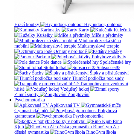
Hrací koutky
Hry indoor, outdoor
Karimatky
Karty
Kulečník
Kuželky
Míče a předměty
Minihorolezecká stěna
mobilní
Multismyslová terapie
Ochrany pro lodě
Padáky
Parkour
Pohybové aktivity
Pole dance
Společenské hry
Stolní fotbal
Subsoccer®
Šachy
Šipky a příslušenství
Tlumící podložka pod sudy
Trampolíny pro venkovní
hřiště
Vzdušný hokej
Zimní sporty
Žonglování
Psychomotorika
Aplikovaná TV
Gymnastické míče
Pohybová
gramotnost
Psychomotorika
Školky v pohybu
Rino
Kjub
RinoGym Air
dětská gymnastika
RinoGym škola