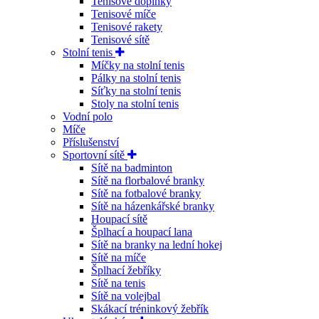
Tenisové doplňky
Tenisové míče
Tenisové rakety
Tenisové sítě
Stolní tenis
Míčky na stolní tenis
Pálky na stolní tenis
Síťky na stolní tenis
Stoly na stolní tenis
Vodní polo
Míče
Příslušenství
Sportovní sítě
Sítě na badminton
Sítě na florbalové branky
Sítě na fotbalové branky
Sítě na házenkářské branky
Houpací sítě
Šplhací a houpací lana
Sítě na branky na lední hokej
Sítě na míče
Šplhací žebříky
Sítě na tenis
Sítě na volejbal
Skákací tréninkový žebřík