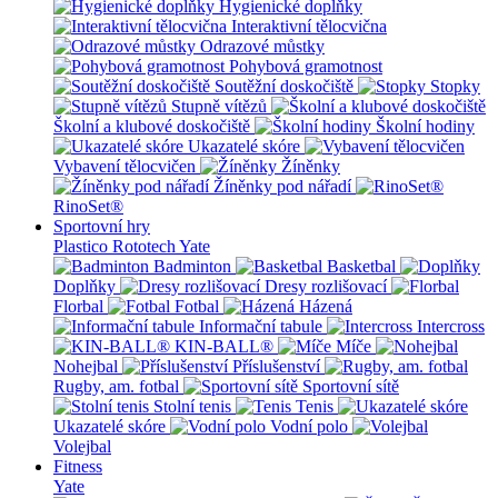
Hygienické doplňky
Interaktivní tělocvična
Odrazové můstky
Pohybová gramotnost
Soutěžní doskočiště
Stopky
Stupně vítězů
Školní a klubové doskočiště
Školní hodiny
Ukazatelé skóre
Vybavení tělocvičen
Žíněnky
Žíněnky pod nářadí
RinoSet®
Sportovní hry
Plastico Rototech
Yate
Badminton
Basketbal
Doplňky
Dresy rozlišovací
Florbal
Fotbal
Házená
Informační tabule
Intercross
KIN-BALL®
Míče
Nohejbal
Příslušenství
Rugby, am. fotbal
Sportovní sítě
Stolní tenis
Tenis
Ukazatelé skóre
Vodní polo
Volejbal
Fitness
Yate