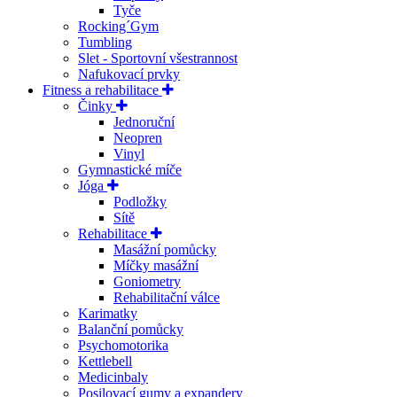
Tyče
Rocking´Gym
Tumbling
Slet - Sportovní všestrannost
Nafukovací prvky
Fitness a rehabilitace
Činky
Jednoruční
Neopren
Vinyl
Gymnastické míče
Jóga
Podložky
Sítě
Rehabilitace
Masážní pomůcky
Míčky masážní
Goniometry
Rehabilitační válce
Karimatky
Balanční pomůcky
Psychomotorika
Kettlebell
Medicinbaly
Posilovací gumy a expandery