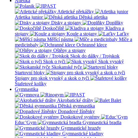
Atletika
Atletické překážky
Atletika junior
Dětská atletika
Disky a stojany
Doplňky
Doskočiště
Kladiva a
stojany
Koule a stojany
Laťky
Měřící pásma
Míče a
medicinbaly
Ochranné klece
Oštěpy a stojany
Skok do dálky / Trojskok
Skok o tyči
Skok vysoký
Skokanské tyče
Startovní bloky
Stojany pro skok vysoký a skok o tyči
Štafetové kolíky
Gymnastika
Akrobatické dráhy
Balet
Dětská gymnastika
Dopadové žíněnky
Doskokové systémy
Educ’Gym
Gymnastická bradla
Gymnastické hrazdy
Gymnastické kladiny