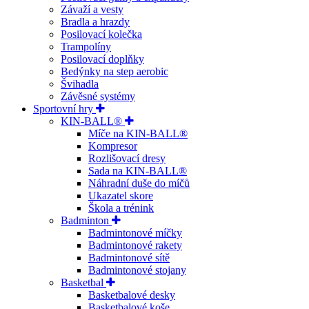
Závaží a vesty
Bradla a hrazdy
Posilovací kolečka
Trampolíny
Posilovací doplňky
Bedýnky na step aerobic
Švihadla
Závěsné systémy
Sportovní hry
KIN-BALL®
Míče na KIN-BALL®
Kompresor
Rozlišovací dresy
Sada na KIN-BALL®
Náhradní duše do míčů
Ukazatel skore
Škola a trénink
Badminton
Badmintonové míčky
Badmintonové rakety
Badmintonové sítě
Badmintonové stojany
Basketbal
Basketbalové desky
Basketbalové koše