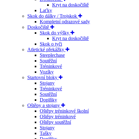
Kryt na doskočiště
Laťky
Skok do dálky / Trojskok
Kompletní odrazové sady
Doskočiště
Skok do výšky
Kryt na doskočiště
Skok o tyči
Atletické překážky
Steeplechase
Soutěžní
Tréninkové
Vozíky
Startovní bloky
Stojany
Tréninkové
Soutěžní
Doplňky
Oštěpy a stojany
Oštěpy tréninkové školní
Oštěpy tréninkové
Oštěpy soutěžní
Stojany
Tašky
Doplňky