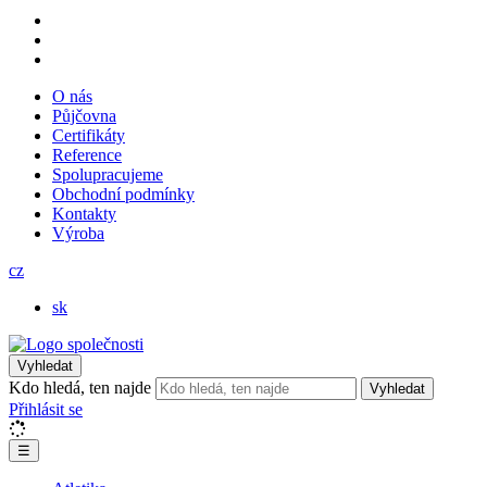
O nás
Půjčovna
Certifikáty
Reference
Spolupracujeme
Obchodní podmínky
Kontakty
Výroba
cz
sk
Vyhledat
Kdo hledá, ten najde
Vyhledat
Přihlásit se
☰