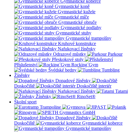
Gymnastické koberce
Gymnastické koně
Gymnastické kužele
Gymnastické míče
Gymnastické obruče
Gymnastické podlahy
Gymnastické stuhy
Gymnastické trampolíny
Kruhové konstrukce
Nafukovací žíněnky
Odrazové můstky
Parkour
Přeskokové stoly
Příslušenství
Rocking´Gym
Švédské bedny
Tumbling
Žíněnky
Dopadové žíněnky
Doskočiště
Doskočiště interiér
Nafukovací žíněnky
Tatami
Žíněnky
RinoSet®
Školní sport
Dopadové žíněnky
Doskočiště
Gymnastické koberce
Gymnastické trampolíny