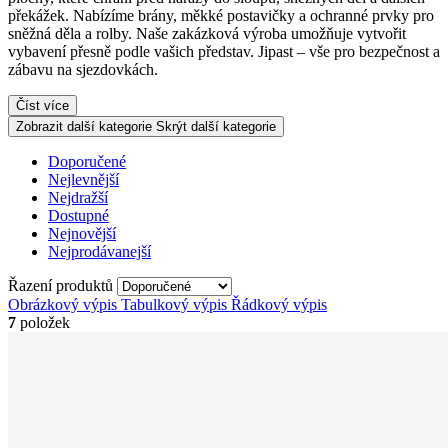
překážek. Nabízíme brány, měkké postavičky a ochranné prvky pro
sněžná děla a rolby. Naše zakázková výroba umožňuje vytvořit
vybavení přesně podle vašich představ. Jipast – vše pro bezpečnost a
zábavu na sjezdovkách.
Číst více
Zobrazit další kategorie
Skrýt další kategorie
Doporučené
Nejlevnější
Nejdražší
Dostupné
Nejnovější
Nejprodávanejší
Řazení produktů
Obrázkový výpis
Tabulkový výpis
Řádkový výpis
7
položek