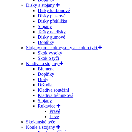
Disky a stojany
Disky karbonové
Disky plastové
Disky překližka
Stojany
Tašky na disky
Disky gumové
Doplňky
Stojany pro skok vysoký a skok o tyči
Skok vysoký
Skok o tyči
Kladiva a stojany
Břemena
Doplňky
Dráty
Držadla
Kladiva soutěžní
Kladiva tréninková
Stojany
Rukavice
Pravé
Levé
Skokanské tyče
Koule a stojany