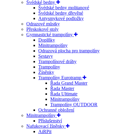
Švédské bedny
Švédské bedny molitanové
Švédské bedny dřevěné
Antysmykové podložky
Odrazové můstky
Přeskokové stoly
Gymnastické trampolíny
Doplňky
Minitrampolíny
Odrazová plocha pro trampolíny
Sestavy
Trampolínové dráhy
Trampolíny
Žíněnky
Trampolíny Eurotramp
Řada Grand Master
Řada Master
Řada Ultimate
Minitrampolíny
Trampolíny OUTDOOR
Ochranné obložení
Minitrampolíny
Příslušenství
Nafukovací žíněnky
AiRPit