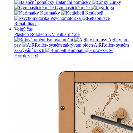
Balanční pomůcky
Činky
Gymnastické míče
Jóga
Karimatky
Kettlebell
Psychomotorika
Rehabilitace
Volný čas
Plastico Rototech
KV Billiard
Yate
Bojová umění
Agility pro
psy
AiRRoller- systém
zakrývání ploch
Bumball
Horolezectví