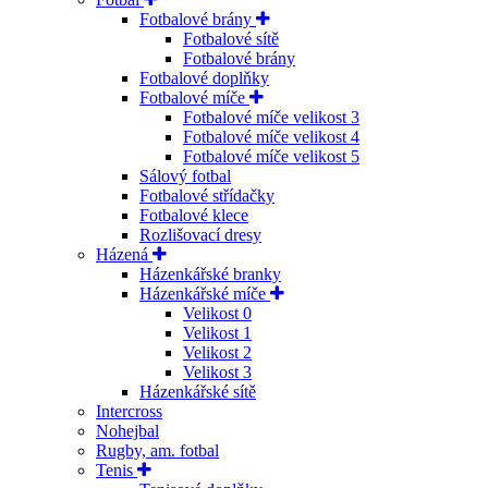
Fotbalové brány
Fotbalové sítě
Fotbalové brány
Fotbalové doplňky
Fotbalové míče
Fotbalové míče velikost 3
Fotbalové míče velikost 4
Fotbalové míče velikost 5
Sálový fotbal
Fotbalové střídačky
Fotbalové klece
Rozlišovací dresy
Házená
Házenkářské branky
Házenkářské míče
Velikost 0
Velikost 1
Velikost 2
Velikost 3
Házenkářské sítě
Intercross
Nohejbal
Rugby, am. fotbal
Tenis