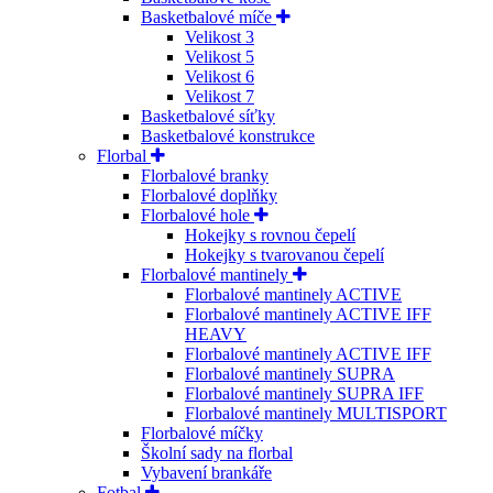
Basketbalové míče
Velikost 3
Velikost 5
Velikost 6
Velikost 7
Basketbalové síťky
Basketbalové konstrukce
Florbal
Florbalové branky
Florbalové doplňky
Florbalové hole
Hokejky s rovnou čepelí
Hokejky s tvarovanou čepelí
Florbalové mantinely
Florbalové mantinely ACTIVE
Florbalové mantinely ACTIVE IFF
HEAVY
Florbalové mantinely ACTIVE IFF
Florbalové mantinely SUPRA
Florbalové mantinely SUPRA IFF
Florbalové mantinely MULTISPORT
Florbalové míčky
Školní sady na florbal
Vybavení brankáře
Fotbal