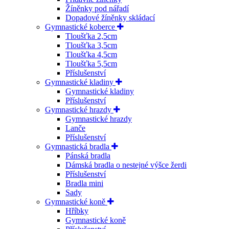
Žíněnky pod nářadí
Dopadové žíněnky skládací
Gymnastické koberce
Tloušťka 2,5cm
Tloušťka 3,5cm
Tloušťka 4,5cm
Tloušťka 5,5cm
Příslušenství
Gymnastické kladiny
Gymnastické kladiny
Příslušenství
Gymnastické hrazdy
Gymnastické hrazdy
Lanče
Příslušenství
Gymnastická bradla
Pánská bradla
Dámská bradla o nestejné výšce žerdi
Příslušenství
Bradla mini
Sady
Gymnastické koně
Hříbky
Gymnastické koně