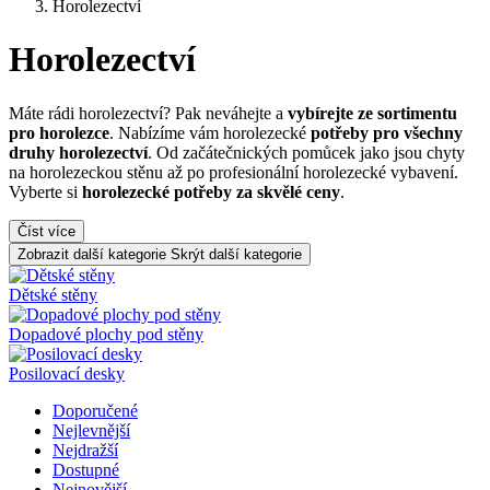
Horolezectví
Horolezectví
Máte rádi horolezectví? Pak neváhejte a
vybírejte ze sortimentu
pro horolezce
. Nabízíme vám horolezecké
potřeby pro všechny
druhy horolezectví
. Od začátečnických pomůcek jako jsou chyty
na horolezeckou stěnu až po profesionální horolezecké vybavení.
Vyberte si
horolezecké potřeby za skvělé ceny
.
Číst více
Zobrazit další kategorie
Skrýt další kategorie
Dětské stěny
Dopadové plochy pod stěny
Posilovací desky
Doporučené
Nejlevnější
Nejdražší
Dostupné
Nejnovější