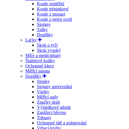
Koule soutěžní
Koule tréninkové
Koule z mosazi
Koule z nerez oceli
Stojany
Tašky
Doplňky
Laťky
Skok o tyči
Skok vysoký
Míče a medicinbaly
Štafetové kolíky
Ochranné klece
Měřící pásma
Doplňky
Stopky
Stojany univerzální
Vlajky
Měřící sady
Značky drah
Výsledkové tabule
Zarážecí břevna
Tribuny
Ochranné sítě a polstrování
Vrhací kruhy