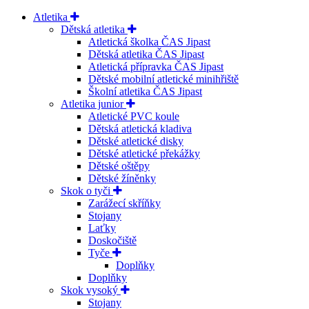
Atletika
Dětská atletika
Atletická školka ČAS Jipast
Dětská atletika ČAS Jipast
Atletická přípravka ČAS Jipast
Dětské mobilní atletické minihřiště
Školní atletika ČAS Jipast
Atletika junior
Atletické PVC koule
Dětská atletická kladiva
Dětské atletické disky
Dětské atletické překážky
Dětské oštěpy
Dětské žíněnky
Skok o tyči
Zarážecí skříňky
Stojany
Laťky
Doskočiště
Tyče
Doplňky
Doplňky
Skok vysoký
Stojany