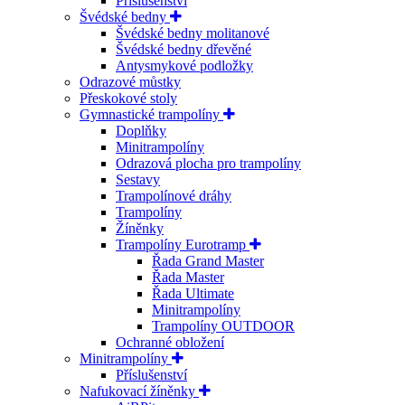
Příslušenství
Švédské bedny
Švédské bedny molitanové
Švédské bedny dřevěné
Antysmykové podložky
Odrazové můstky
Přeskokové stoly
Gymnastické trampolíny
Doplňky
Minitrampolíny
Odrazová plocha pro trampolíny
Sestavy
Trampolínové dráhy
Trampolíny
Žíněnky
Trampolíny Eurotramp
Řada Grand Master
Řada Master
Řada Ultimate
Minitrampolíny
Trampolíny OUTDOOR
Ochranné obložení
Minitrampolíny
Příslušenství
Nafukovací žíněnky