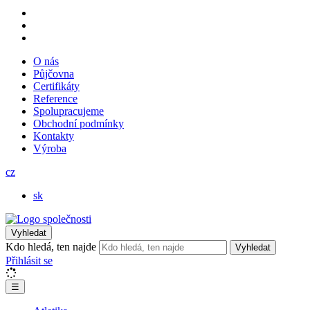
O nás
Půjčovna
Certifikáty
Reference
Spolupracujeme
Obchodní podmínky
Kontakty
Výroba
cz
sk
Vyhledat
Kdo hledá, ten najde
Vyhledat
Přihlásit se
☰