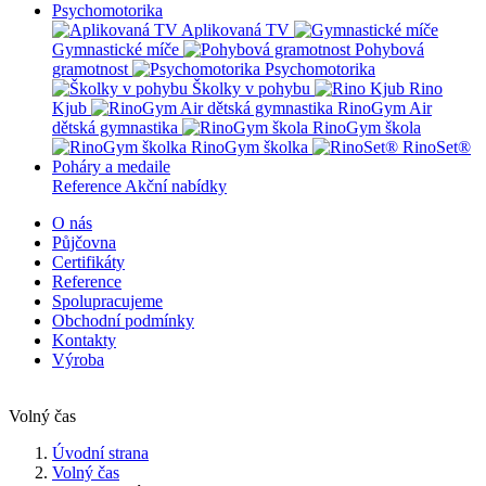
Psychomotorika
Aplikovaná TV
Gymnastické míče
Pohybová
gramotnost
Psychomotorika
Školky v pohybu
Rino
Kjub
RinoGym Air
dětská gymnastika
RinoGym škola
RinoGym školka
RinoSet®
Poháry a medaile
Reference
Akční nabídky
O nás
Půjčovna
Certifikáty
Reference
Spolupracujeme
Obchodní podmínky
Kontakty
Výroba
Volný čas
Úvodní strana
Volný čas