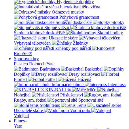
Hygienické doplňky
Interaktivní tělocvična
Odrazové můstky
Pohybová gramotnost
Soutěžní doskočiště
Stopky
Stupně vítězů
Školní a klubové doskočiště
Školní hodiny
Ukazatelé skóre
Vybavení tělocvičen
Žíněnky
Žíněnky pod nářadí
RinoSet®
Sportovní hry
Plastico Rototech
Yate
Badminton
Basketbal
Doplňky
Dresy rozlišovací
Florbal
Fotbal
Házená
Informační tabule
Intercross
KIN-BALL®
Míče
Nohejbal
Příslušenství
Rugby, am. fotbal
Sportovní sítě
Stolní tenis
Tenis
Ukazatelé skóre
Vodní polo
Volejbal
Fitness
Yate