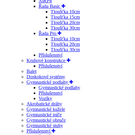
AiRPit
Řada Basic
Tloušťka 10cm
Tloušťka 15cm
Tloušťka 20cm
Tloušťka 30cm
Řada Pro
Tloušťka 10cm
Tloušťka 20cm
Tloušťka 30cm
Příslušenství
Kruhové konstrukce
Příslušenství
Balet
Doskokové systémy
Gymnastické podlahy
Gymnastické podlahy
Příslušenství
Vozíky
Akrobatické dráhy
Gymnastické kužele
Gymnastické míče
Gymnastické obruče
Gymnastické stuhy
Příslušenství