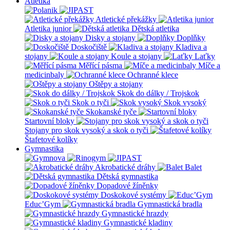
Atletika
Atletické překážky
Atletika junior
Dětská atletika
Disky a stojany
Doplňky
Doskočiště
Kladiva a
stojany
Koule a stojany
Laťky
Měřící pásma
Míče a
medicinbaly
Ochranné klece
Oštěpy a stojany
Skok do dálky / Trojskok
Skok o tyči
Skok vysoký
Skokanské tyče
Startovní bloky
Stojany pro skok vysoký a skok o tyči
Štafetové kolíky
Gymnastika
Akrobatické dráhy
Balet
Dětská gymnastika
Dopadové žíněnky
Doskokové systémy
Educ’Gym
Gymnastická bradla
Gymnastické hrazdy
Gymnastické kladiny