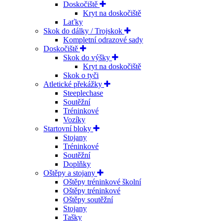
Doskočiště
Kryt na doskočiště
Laťky
Skok do dálky / Trojskok
Kompletní odrazové sady
Doskočiště
Skok do výšky
Kryt na doskočiště
Skok o tyči
Atletické překážky
Steeplechase
Soutěžní
Tréninkové
Vozíky
Startovní bloky
Stojany
Tréninkové
Soutěžní
Doplňky
Oštěpy a stojany
Oštěpy tréninkové školní
Oštěpy tréninkové
Oštěpy soutěžní
Stojany
Tašky