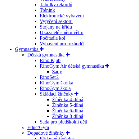
Tabulky rekordů
Trénink
Elektronické vybavení
Vytyčení sektoru
Stojany na křídu
Ukazatelé směru větru
Počítadla kol
Vybavení pro rozhodčí
Gymnastika
Dětská gymnastika
Rino Kjub
RinoGym Air dětská gymnastika
Sady
RinoSet®
RinoGym školka
RinoGym škola
Skládací žíněnky
Žíněnka 4-dílná
Žíněnka 5-dílná
Žíněnka 6-dílná
Žíněnka 8-dílná
Sada pro předškolní děti
Educ’Gym
Dopadové žíněnky
Přídavné žíněnky