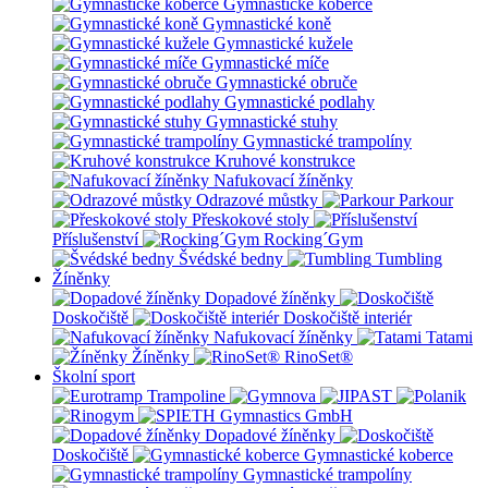
Gymnastické koberce
Gymnastické koně
Gymnastické kužele
Gymnastické míče
Gymnastické obruče
Gymnastické podlahy
Gymnastické stuhy
Gymnastické trampolíny
Kruhové konstrukce
Nafukovací žíněnky
Odrazové můstky
Parkour
Přeskokové stoly
Příslušenství
Rocking´Gym
Švédské bedny
Tumbling
Žíněnky
Dopadové žíněnky
Doskočiště
Doskočiště interiér
Nafukovací žíněnky
Tatami
Žíněnky
RinoSet®
Školní sport
Dopadové žíněnky
Doskočiště
Gymnastické koberce
Gymnastické trampolíny