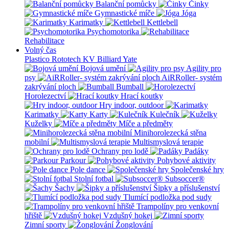
Balanční pomůcky
Činky
Gymnastické míče
Jóga
Karimatky
Kettlebell
Psychomotorika
Rehabilitace
Volný čas
Plastico Rototech
KV Billiard
Yate
Bojová umění
Agility pro
psy
AiRRoller- systém
zakrývání ploch
Bumball
Horolezectví
Hrací koutky
Hry indoor, outdoor
Karimatky
Karty
Kulečník
Kuželky
Míče a předměty
Minihorolezecká stěna
mobilní
Multismyslová terapie
Ochrany pro lodě
Padáky
Parkour
Pohybové aktivity
Pole dance
Společenské hry
Stolní fotbal
Subsoccer®
Šachy
Šipky a příslušenství
Tlumící podložka pod sudy
Trampolíny pro venkovní
hřiště
Vzdušný hokej
Zimní sporty
Žonglování