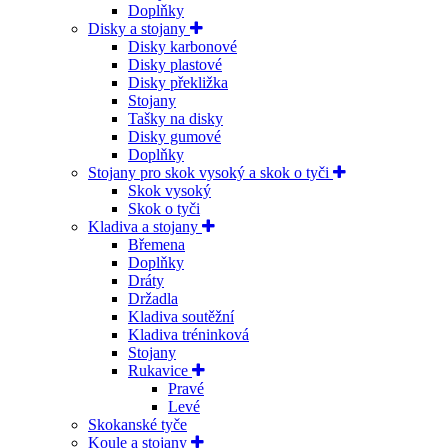
Doplňky
Disky a stojany
Disky karbonové
Disky plastové
Disky překližka
Stojany
Tašky na disky
Disky gumové
Doplňky
Stojany pro skok vysoký a skok o tyči
Skok vysoký
Skok o tyči
Kladiva a stojany
Břemena
Doplňky
Dráty
Držadla
Kladiva soutěžní
Kladiva tréninková
Stojany
Rukavice
Pravé
Levé
Skokanské tyče
Koule a stojany