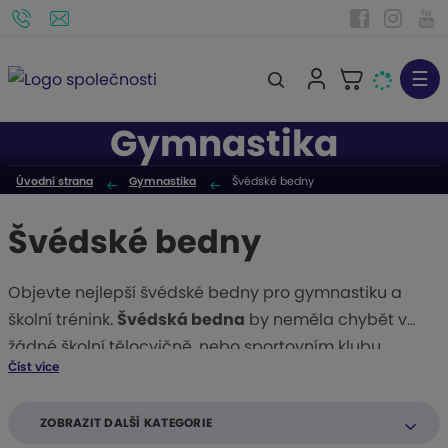
☰
V
y
Gymnastika
h
l
Úvodní strana
Gymnastika
Švédské bedny
e
d
Švédské bedny
a
t
Objevte nejlepší švédské bedny pro gymnastiku a
školní trénink.
Švédská bedna
by neměla chybět v
žádné školní tělocvičně, nebo sportovním klubu.
Číst více
Vyberte si u nás na eshopu, kde najdete molitanové i
dřevěné
švédské bedny
.
ZOBRAZIT DALŠÍ KATEGORIE
:
jsou vyrobeny z kvalitního
Dřevěné švédské bedny