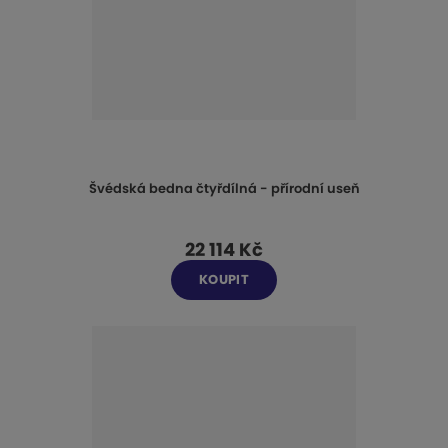
Švédská bedna čtyřdílná - přírodní useň
22 114 Kč
KOUPIT