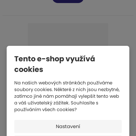
Tento e-shop využívá
cookies
Na našich webových stránkách používáme
soubory cookies. Některé z nich jsou nezbytné,
zatímco jiné nám pomáhají vylepšit tento web
Švédská bedna sedmidílná - přírodní useň
a váš uživatelský zážitek. Souhlasíte s
používáním všech cookies?
29 727 Kč
KOUPIT
Nastavení