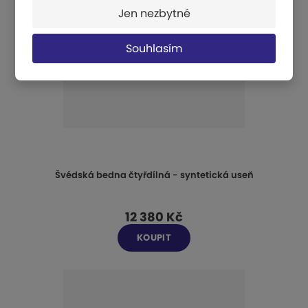
Jen nezbytné
Souhlasím
Švédská bedna čtyřdílná - syntetická useň
12 380 Kč
KOUPIT