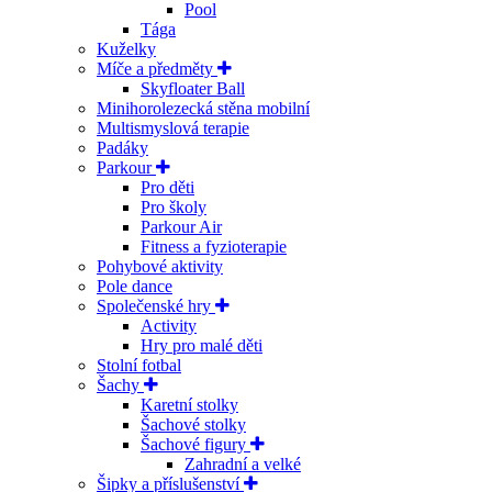
Pool
Tága
Kuželky
Míče a předměty
Skyfloater Ball
Minihorolezecká stěna mobilní
Multismyslová terapie
Padáky
Parkour
Pro děti
Pro školy
Parkour Air
Fitness a fyzioterapie
Pohybové aktivity
Pole dance
Společenské hry
Activity
Hry pro malé děti
Stolní fotbal
Šachy
Karetní stolky
Šachové stolky
Šachové figury
Zahradní a velké
Šipky a příslušenství