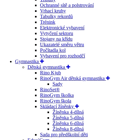
Ochranné sítě a polstrování
Vrhací kruhy
Tabulky rekordů
Trénink
Elektronické vybavení
Vytyčení sektoru
Stojany na křídu
Ukazatelé směru větru
Počítadla kol
Vybavení pro rozhodčí
Gymnastika
Dětská gymnastika
Rino Kjub
RinoGym Air dětská gymnastika
Sady
RinoSet®
RinoGym školka
RinoGym škola
Skládací žíněnky
Žíněnka 4-dílná
Žíněnka 5-dílná
Žíněnka 6-dílná
Žíněnka 8-dílná
Sada pro předškolní děti