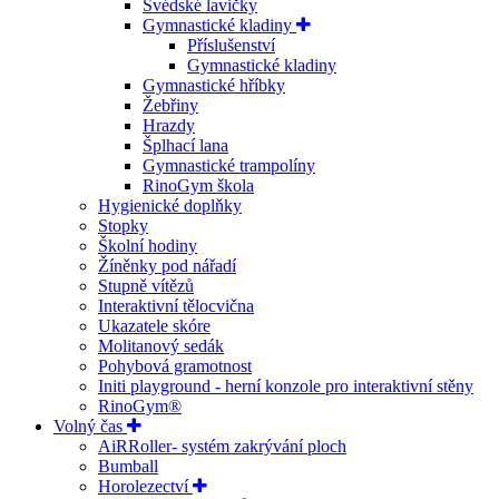
Švédské lavičky
Gymnastické kladiny
Příslušenství
Gymnastické kladiny
Gymnastické hříbky
Žebřiny
Hrazdy
Šplhací lana
Gymnastické trampolíny
RinoGym škola
Hygienické doplňky
Stopky
Školní hodiny
Žíněnky pod nářadí
Stupně vítězů
Interaktivní tělocvična
Ukazatele skóre
Molitanový sedák
Pohybová gramotnost
Initi playground - herní konzole pro interaktivní stěny
RinoGym®
Volný čas
AiRRoller- systém zakrývání ploch
Bumball
Horolezectví