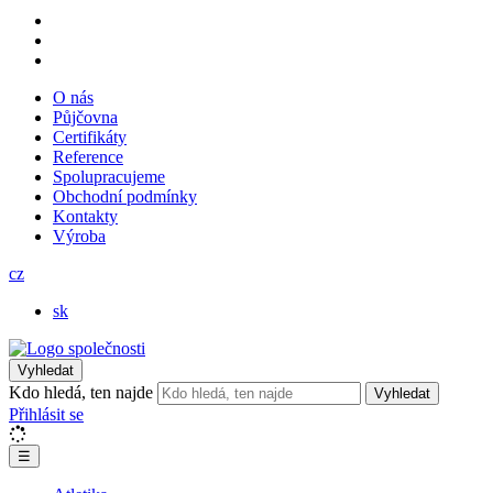
O nás
Půjčovna
Certifikáty
Reference
Spolupracujeme
Obchodní podmínky
Kontakty
Výroba
cz
sk
Vyhledat
Kdo hledá, ten najde
Vyhledat
Přihlásit se
☰