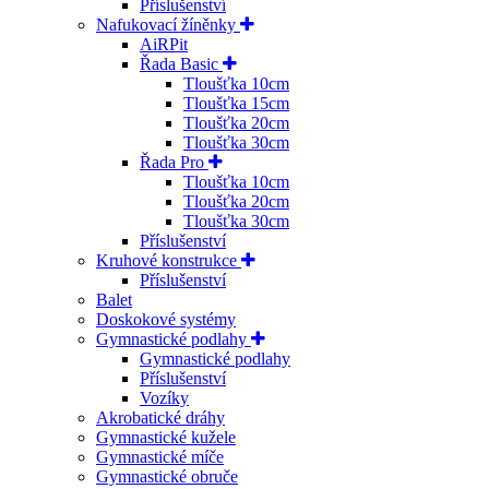
Příslušenství
Nafukovací žíněnky
AiRPit
Řada Basic
Tloušťka 10cm
Tloušťka 15cm
Tloušťka 20cm
Tloušťka 30cm
Řada Pro
Tloušťka 10cm
Tloušťka 20cm
Tloušťka 30cm
Příslušenství
Kruhové konstrukce
Příslušenství
Balet
Doskokové systémy
Gymnastické podlahy
Gymnastické podlahy
Příslušenství
Vozíky
Akrobatické dráhy
Gymnastické kužele
Gymnastické míče
Gymnastické obruče