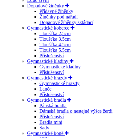
Educ’Gym
Dopadové žíněnky
Přídavné žíněnky
Žíněnky pod nářadí
Dopadové žíněnky skládací
Gymnastické koberce
Tloušťka 2,5cm
Tloušťka 3,5cm
Tloušťka 4,5cm
Tloušťka 5,5cm
Příslušenství
Gymnastické kladiny
Gymnastické kladiny
Příslušenství
Gymnastické hrazdy
Gymnastické hrazdy
Lanče
Příslušenství
Gymnastická bradla
Pánská bradla
Dámská bradla o nestejné výšce žerdi
Příslušenství
Bradla mini
Sady
Gymnastické koně