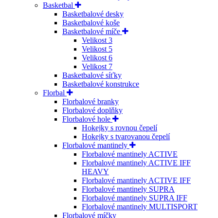
Basketbal
Basketbalové desky
Basketbalové koše
Basketbalové míče
Velikost 3
Velikost 5
Velikost 6
Velikost 7
Basketbalové síťky
Basketbalové konstrukce
Florbal
Florbalové branky
Florbalové doplňky
Florbalové hole
Hokejky s rovnou čepelí
Hokejky s tvarovanou čepelí
Florbalové mantinely
Florbalové mantinely ACTIVE
Florbalové mantinely ACTIVE IFF
HEAVY
Florbalové mantinely ACTIVE IFF
Florbalové mantinely SUPRA
Florbalové mantinely SUPRA IFF
Florbalové mantinely MULTISPORT
Florbalové míčky