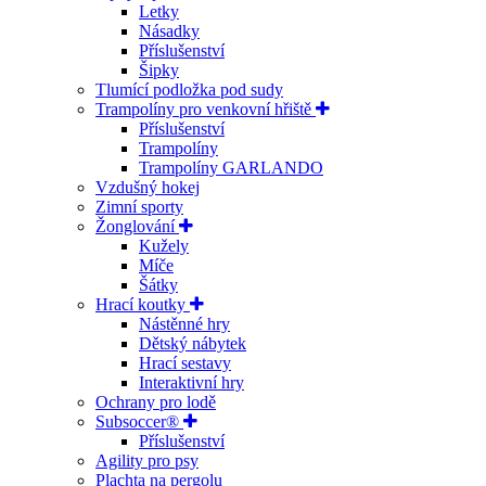
Letky
Násadky
Příslušenství
Šipky
Tlumící podložka pod sudy
Trampolíny pro venkovní hřiště
Příslušenství
Trampolíny
Trampolíny GARLANDO
Vzdušný hokej
Zimní sporty
Žonglování
Kužely
Míče
Šátky
Hrací koutky
Nástěnné hry
Dětský nábytek
Hrací sestavy
Interaktivní hry
Ochrany pro lodě
Subsoccer®
Příslušenství
Agility pro psy
Plachta na pergolu