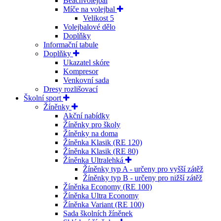
Beachvolejbal
Míče na volejbal
Velikost 5
Volejbalové dělo
Doplňky
Informační tabule
Doplňky
Ukazatel skóre
Kompresor
Venkovní sada
Dresy rozlišovací
Školní sport
Žíněnky
Akční nabídky
Žíněnky pro školy
Žíněnky na doma
Žíněnka Klasik (RE 120)
Žíněnka Klasik (RE 80)
Žíněnka Ultralehká
Žíněnky typ A - určeny pro vyšší zátěž
Žíněnky typ B - určeny pro nižší zátěž
Žíněnka Economy (RE 100)
Žíněnka Ultra Economy
Žíněnka Variant (RE 100)
Sada školních žíněnek