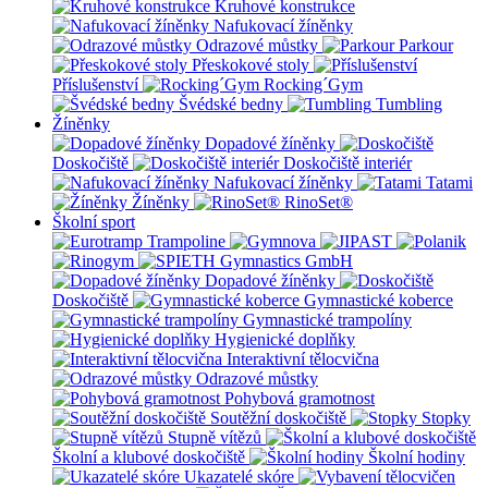
Kruhové konstrukce
Nafukovací žíněnky
Odrazové můstky
Parkour
Přeskokové stoly
Příslušenství
Rocking´Gym
Švédské bedny
Tumbling
Žíněnky
Dopadové žíněnky
Doskočiště
Doskočiště interiér
Nafukovací žíněnky
Tatami
Žíněnky
RinoSet®
Školní sport
Dopadové žíněnky
Doskočiště
Gymnastické koberce
Gymnastické trampolíny
Hygienické doplňky
Interaktivní tělocvična
Odrazové můstky
Pohybová gramotnost
Soutěžní doskočiště
Stopky
Stupně vítězů
Školní a klubové doskočiště
Školní hodiny
Ukazatelé skóre