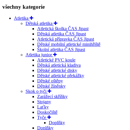
všechny kategorie
Atletika
Dětská atletika
Atletická školka ČAS Jipast
Dětská atletika ČAS Jipast
Atletická přípravka ČAS Jipast
Dětské mobilní atletické minihřiště
Školní atletika ČAS Jipast
Atletika junior
Atletické PVC koule
Dětská atletická kladiva
Dětské atletické disky
Dětské atletické překážky
Dětské oštěpy
Dětské žíněnky
Skok o tyči
Zarážecí skříňky
Stojany
Laťky
Doskočiště
Tyče
Doplňky
Doplňky