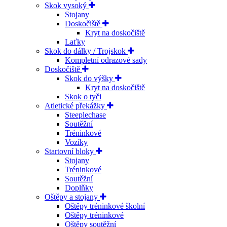
Skok vysoký
Stojany
Doskočiště
Kryt na doskočiště
Laťky
Skok do dálky / Trojskok
Kompletní odrazové sady
Doskočiště
Skok do výšky
Kryt na doskočiště
Skok o tyči
Atletické překážky
Steeplechase
Soutěžní
Tréninkové
Vozíky
Startovní bloky
Stojany
Tréninkové
Soutěžní
Doplňky
Oštěpy a stojany
Oštěpy tréninkové školní
Oštěpy tréninkové
Oštěpy soutěžní