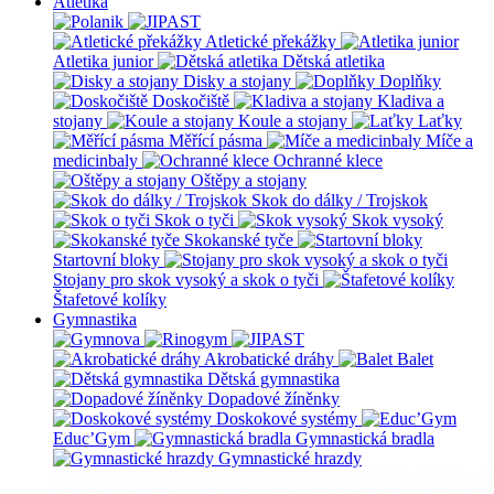
Atletika
Atletické překážky
Atletika junior
Dětská atletika
Disky a stojany
Doplňky
Doskočiště
Kladiva a
stojany
Koule a stojany
Laťky
Měřící pásma
Míče a
medicinbaly
Ochranné klece
Oštěpy a stojany
Skok do dálky / Trojskok
Skok o tyči
Skok vysoký
Skokanské tyče
Startovní bloky
Stojany pro skok vysoký a skok o tyči
Štafetové kolíky
Gymnastika
Akrobatické dráhy
Balet
Dětská gymnastika
Dopadové žíněnky
Doskokové systémy
Educ’Gym
Gymnastická bradla
Gymnastické hrazdy