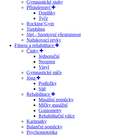
Gymnastické stuhy
Příslušenství
Doplňky
Tyče
Rocking´Gym
Tumbling
Slet - Sportovní všestrannost
Nafukovací prvky
Fitness a rehabilitace
Činky
Jednoruční
Neopren
Vinyl
Gymnastické míče
Jóga
Podložky
Sítě
Rehabilitace
Masážní pomůcky
Míčky masážní
Goniometry
Rehabilitační válce
Karimatky
Balanční pomůcky
Psychomotorika