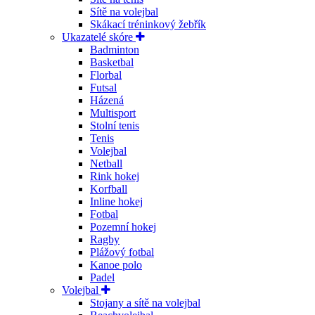
Sítě na volejbal
Skákací tréninkový žebřík
Ukazatelé skóre
Badminton
Basketbal
Florbal
Futsal
Házená
Multisport
Stolní tenis
Tenis
Volejbal
Netball
Rink hokej
Korfball
Inline hokej
Fotbal
Pozemní hokej
Ragby
Plážový fotbal
Kanoe polo
Padel
Volejbal
Stojany a sítě na volejbal