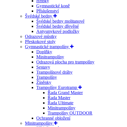
Hříbky
Gymnastické koně
Příslušenství
Švédské bedny
Švédské bedny molitanové
Švédské bedny dřevěné
Antysmykové podložky
Odrazové můstky
Přeskokové stoly
Gymnastické trampolíny
Doplňky
Minitrampolíny
Odrazová plocha pro trampolíny
Sestavy
Trampolínové dráhy
Trampolíny
Žíněnky
Trampolíny Eurotramp
Řada Grand Master
Řada Master
Řada Ultimate
Minitrampolíny
Trampolíny OUTDOOR
Ochranné obložení
Minitrampolíny