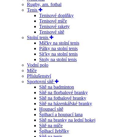
Rugby, am. fotbal
Tenis
Tenisové doplňky
Tenisové míče
Tenisové rakety
Tenisové sítě
Stolní tenis
Míčky na stolní tenis
Pálky na stolní tenis
Síťky na stolní tenis
Stoly na stolní tenis
Vodní polo
Míče
Příslušenství
Sportovní sítě
Sítě na badminton
Sítě na florbalové branky
Sítě na fotbalové branky
Sítě na házenkářské branky
Houpací sítě
Šplhací a houpací lana
Sítě na branky na lední hokej
Sítě na míče
Šplhací žebříky
Sítě na tenis