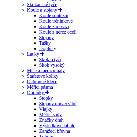
Skokanské tyče
Koule a stojany
Koule soutěžní
Koule tréninkové
Koule z mosazi
Koule z nerez oceli
Stojany
Tašky
Doplňky
Laťky
Skok o tyči
Skok vysoký
Míče a medicinbaly
Štafetové kolíky
Ochranné klece
Měřící pásma
Doplňky
Stopky
Stojany univerzální
Vlajky
Měřící sady
Značky drah
Výsledkové tabule
Zarážecí břevna
Tribuny