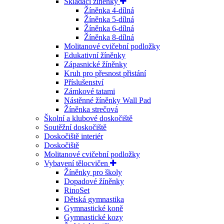
Skládací žíněnky
Žíněnka 4-dílná
Žíněnka 5-dílná
Žíněnka 6-dílná
Žíněnka 8-dílná
Molitanové cvičební podložky
Edukativní žíněnky
Zápasnické žíněnky
Kruh pro přesnost přistání
Příslušenství
Zámkové tatami
Nástěnné žíněnky Wall Pad
Žíněnka strečová
Školní a klubové doskočiště
Soutěžní doskočiště
Doskočiště interiér
Doskočiště
Molitanové cvičební podložky
Vybavení tělocvičen
Žíněnky pro školy
Dopadové žíněnky
RinoSet
Dětská gymnastika
Gymnastické koně
Gymnastické kozy