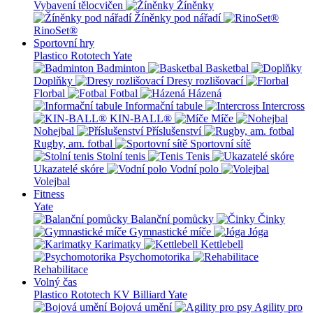
Vybavení tělocvičen
Žíněnky
Žíněnky pod nářadí
RinoSet®
Sportovní hry
Plastico Rototech
Yate
Badminton
Basketbal
Doplňky
Dresy rozlišovací
Florbal
Fotbal
Házená
Informační tabule
Intercross
KIN-BALL®
Míče
Nohejbal
Příslušenství
Rugby, am. fotbal
Sportovní sítě
Stolní tenis
Tenis
Ukazatelé skóre
Vodní polo
Volejbal
Fitness
Yate
Balanční pomůcky
Činky
Gymnastické míče
Jóga
Karimatky
Kettlebell
Psychomotorika
Rehabilitace
Volný čas
Plastico Rototech
KV Billiard
Yate
Bojová umění
Agility pro