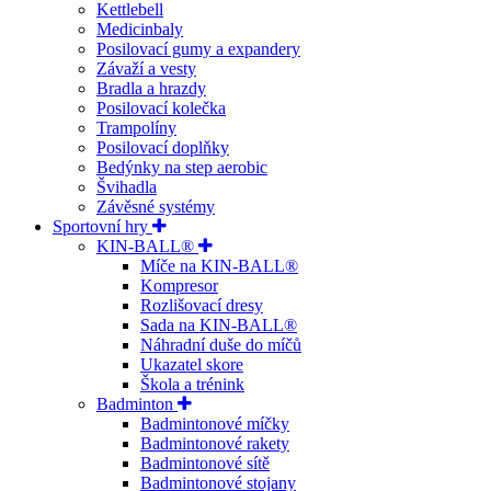
Kettlebell
Medicinbaly
Posilovací gumy a expandery
Závaží a vesty
Bradla a hrazdy
Posilovací kolečka
Trampolíny
Posilovací doplňky
Bedýnky na step aerobic
Švihadla
Závěsné systémy
Sportovní hry
KIN-BALL®
Míče na KIN-BALL®
Kompresor
Rozlišovací dresy
Sada na KIN-BALL®
Náhradní duše do míčů
Ukazatel skore
Škola a trénink
Badminton
Badmintonové míčky
Badmintonové rakety
Badmintonové sítě
Badmintonové stojany