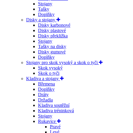
Stojany
Tašky
Doplňky
Disky a stojany
Disky karbonové
Disky plastové
Disky překližka
Stojany
Tašky na disky
Disky gumové
Doplňky
Stojany pro skok vysoký a skok o tyči
Skok vysoký
Skok o tyči
Kladiva a stojany
Břemena
Doplňky
Dráty
Držadla
Kladiva soutěžní
Kladiva tréninková
Stojany
Rukavice
Pravé
Levé