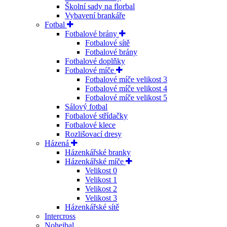
Školní sady na florbal
Vybavení brankáře
Fotbal
Fotbalové brány
Fotbalové sítě
Fotbalové brány
Fotbalové doplňky
Fotbalové míče
Fotbalové míče velikost 3
Fotbalové míče velikost 4
Fotbalové míče velikost 5
Sálový fotbal
Fotbalové střídačky
Fotbalové klece
Rozlišovací dresy
Házená
Házenkářské branky
Házenkářské míče
Velikost 0
Velikost 1
Velikost 2
Velikost 3
Házenkářské sítě
Intercross
Nohejbal