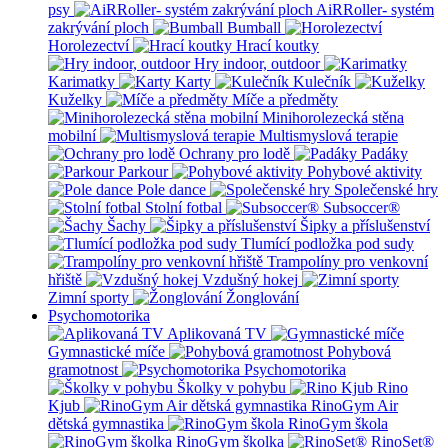
psy
AiRRoller- systém
zakrývání ploch
Bumball
Horolezectví
Hrací koutky
Hry indoor, outdoor
Karimatky
Karty
Kulečník
Kuželky
Míče a předměty
Minihorolezecká stěna
mobilní
Multismyslová terapie
Ochrany pro lodě
Padáky
Parkour
Pohybové aktivity
Pole dance
Společenské hry
Stolní fotbal
Subsoccer®
Šachy
Šipky a příslušenství
Tlumící podložka pod sudy
Trampolíny pro venkovní
hřiště
Vzdušný hokej
Zimní sporty
Žonglování
Psychomotorika
Aplikovaná TV
Gymnastické míče
Pohybová
gramotnost
Psychomotorika
Školky v pohybu
Rino
Kjub
RinoGym Air
dětská gymnastika
RinoGym škola
RinoGym školka
RinoSet®