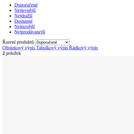
Doporučené
Nejlevnější
Nejdražší
Dostupné
Nejnovější
Nejprodávanejší
Řazení produktů
Obrázkový výpis
Tabulkový výpis
Řádkový výpis
2
položek