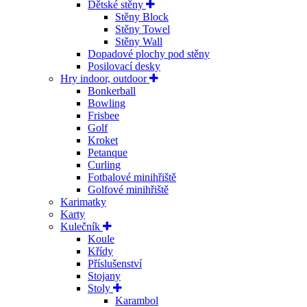
Dětské stěny
Stěny Block
Stěny Towel
Stěny Wall
Dopadové plochy pod stěny
Posilovací desky
Hry indoor, outdoor
Bonkerball
Bowling
Frisbee
Golf
Kroket
Petanque
Curling
Fotbalové minihřiště
Golfové minihřiště
Karimatky
Karty
Kulečník
Koule
Křídy
Příslušenství
Stojany
Stoly
Karambol