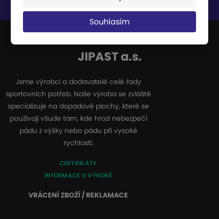
Souhlasím se
zpracováním osobních údajů
.
Souhlasím
JIPAST a.s.
Jsme výrobci a dodavatelé celé řady
sportovních potřeb. Naše výroba se zvláště
specializuje na dopadové plochy, které se
používají všude tam, kde hrozí nebezpečí
pádu z výšky nebo pádu při vysoké
rychlosti.
CERTIFIKÁTY
INFORMACE O VÝROBĚ
VRÁCENÍ ZBOŽÍ / REKLAMACE