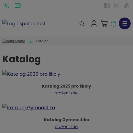
☰
V
y
h
Úvodní strana
Katalog
l
e
Katalog
d
a
t
Katalog 2025 pro školy
stažení zde
Katalog Gymnastika
stažení zde