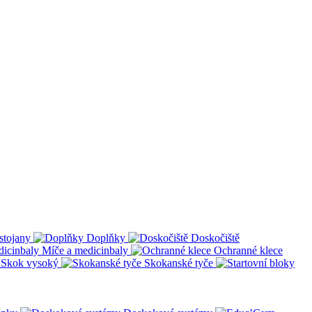
stojany
Doplňky
Doskočiště
Míče a medicinbaly
Ochranné klece
Skok vysoký
Skokanské tyče