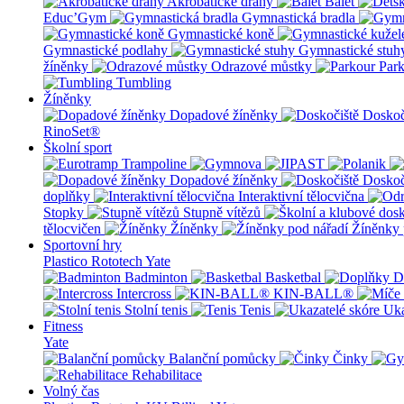
Akrobatické dráhy
Balet
Educ’Gym
Gymnastická bradla
Gymnastické koně
Gymnastické podlahy
Gymnastické stuh
žíněnky
Odrazové můstky
Par
Tumbling
Žíněnky
Dopadové žíněnky
Doskoč
RinoSet®
Školní sport
Dopadové žíněnky
Doskoč
doplňky
Interaktivní tělocvična
Stopky
Stupně vítězů
tělocvičen
Žíněnky
Žíněnky 
Sportovní hry
Plastico Rototech
Yate
Badminton
Basketbal
D
Intercross
KIN-BALL®
Stolní tenis
Tenis
Uka
Fitness
Yate
Balanční pomůcky
Činky
Rehabilitace
Volný čas