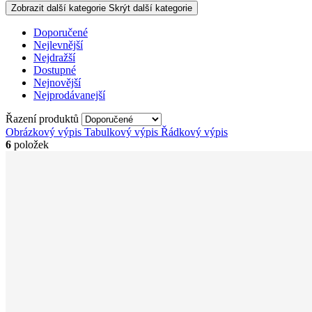
Zobrazit další kategorie
Skrýt další kategorie
Doporučené
Nejlevnější
Nejdražší
Dostupné
Nejnovější
Nejprodávanejší
Řazení produktů
Obrázkový výpis
Tabulkový výpis
Řádkový výpis
6
položek