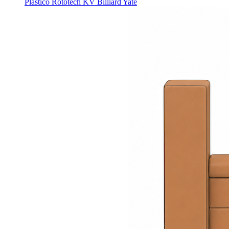
Plastico Rototech
KV Billiard
Yate