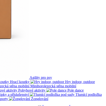
Agility pro psy
Hrací koutky
Hry indoor, outdoor
Minihorolezecká stěna mobilní
Pohybové aktivity
Pole dance
ipky a příslušenství
Tlumící podložka
sporty
Žonglování