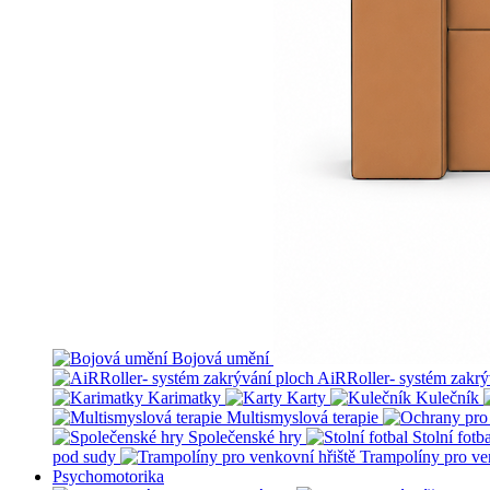
Bojová umění
AiRRoller- systém zakrý
Karimatky
Karty
Kulečník
Multismyslová terapie
Společenské hry
Stolní fotb
pod sudy
Trampolíny pro ve
Psychomotorika