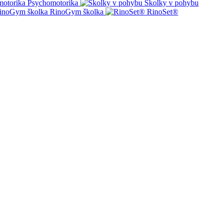
Psychomotorika
Školky v pohybu
RinoGym školka
RinoSet®