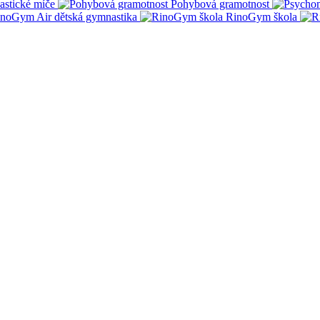
stické míče
Pohybová gramotnost
noGym Air dětská gymnastika
RinoGym škola