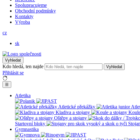
Spolupracujeme
Obchodní podmínky
Kontakty
Výroba
cz
sk
Vyhledat
Kdo hledá, ten najde
Vyhledat
Přihlásit se
☰
Atletika
Atletické překážky
Atle
Kladiva a stojany
Koule
Oštěpy a stojany
Startovní bloky
Stoja
Gymnastika