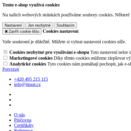
Tento e-shop využívá cookies
Na našich webových stránkách používáme soubory cookies. Některé z n
Nastavení
Jen nezbytné
Souhlasím
Cookies nastavení
Zavřít cookie lištu
Vaše soukromí je důležité. Můžete si vybrat nastavení cookies níže.
Cookies nezbytné pro využívání e-shopu
Toto nastavení nelze 
Marketingové cookies
Díky těmto cookies můžeme zlepšovat výko
Analytické cookies
Tyto cookies nám pomáhají pochopit, jak e-s
Potvrzuji
+420 495 215 115
info@jipast.cz
O nás
Půjčovna
Certifikáty
Reference