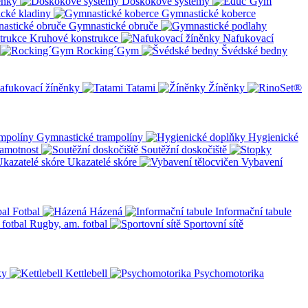
ěnky
Doskokové systémy
cké kladiny
Gymnastické koberce
Gymnastické obruče
Kruhové konstrukce
Nafukovací
Rocking´Gym
Švédské bedny
afukovací žíněnky
Tatami
Žíněnky
Gymnastické trampolíny
Hygienické
amotnost
Soutěžní doskočiště
Ukazatelé skóre
Vybavení
Fotbal
Házená
Informační tabule
Rugby, am. fotbal
Sportovní sítě
ky
Kettlebell
Psychomotorika