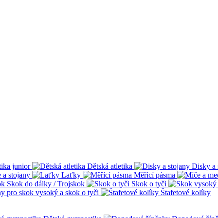
tika junior
Dětská atletika
Disky a 
 a stojany
Laťky
Měřící pásma
Skok do dálky / Trojskok
Skok o tyči
ny pro skok vysoký a skok o tyči
Štafetové kolíky