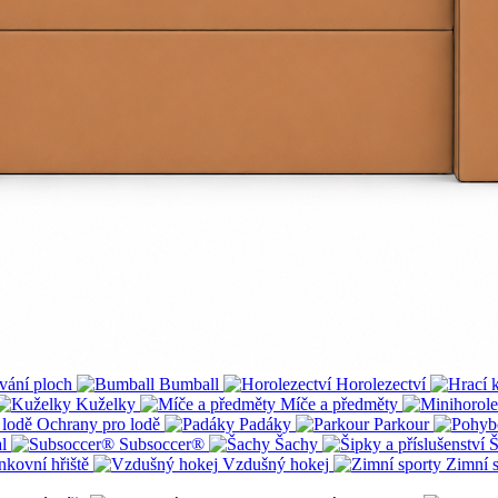
vání ploch
Bumball
Horolezectví
Kuželky
Míče a předměty
Ochrany pro lodě
Padáky
Parkour
al
Subsoccer®
Šachy
Š
nkovní hřiště
Vzdušný hokej
Zimní 