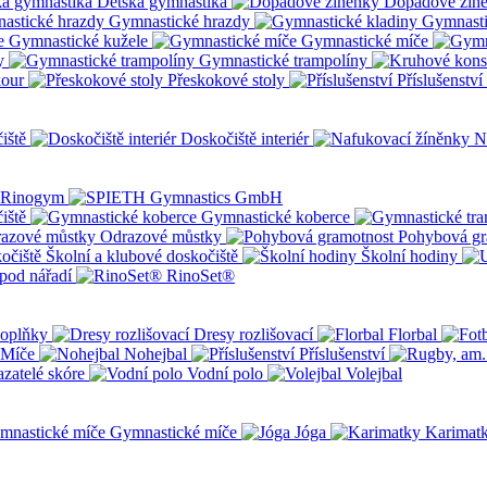
Dětská gymnastika
Dopadové žín
Gymnastické hrazdy
Gymnasti
Gymnastické kužele
Gymnastické míče
y
Gymnastické trampolíny
kour
Přeskokové stoly
Příslušenství
iště
Doskočiště interiér
N
iště
Gymnastické koberce
Odrazové můstky
Pohybová gr
Školní a klubové doskočiště
Školní hodiny
pod nářadí
RinoSet®
oplňky
Dresy rozlišovací
Florbal
Míče
Nohejbal
Příslušenství
zatelé skóre
Vodní polo
Volejbal
Gymnastické míče
Jóga
Karimat