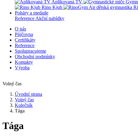
Aplikovaná TV
Gymna
Rino Kjub
Ri
Poháry a medaile
Reference
Akční nabídky
O nás
Půjčovna
Certifikáty
Reference
Spolupracujeme
Obchodní podmínky
Kontakty
Výroba
Volný čas
Úvodní strana
Volný čas
Kulečník
Tága
Tága