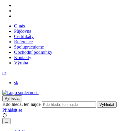
O nás
Půjčovna
Certifikáty
Reference
Spolupracujeme
Obchodní podmínky
Kontakty
Výroba
cz
sk
Vyhledat
Kdo hledá, ten najde
Vyhledat
Přihlásit se
☰