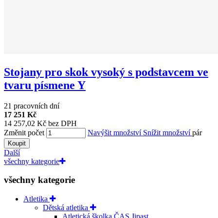
Stojany pro skok vysoký s podstavcem ve
tvaru písmene Y
21 pracovních dní
17 251 Kč
14 257,02 Kč bez DPH
Změnit počet
Navýšit množství
Snížit množství
pár
Koupit
Další
všechny kategorie
všechny kategorie
Atletika
Dětská atletika
Atletická školka ČAS Jipast