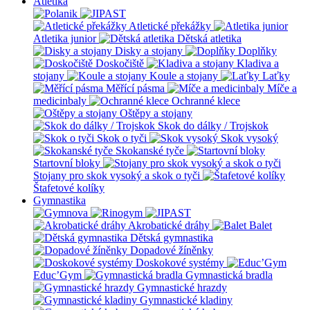
Atletika
Atletické překážky
Atletika junior
Dětská atletika
Disky a stojany
Doplňky
Doskočiště
Kladiva a
stojany
Koule a stojany
Laťky
Měřící pásma
Míče a
medicinbaly
Ochranné klece
Oštěpy a stojany
Skok do dálky / Trojskok
Skok o tyči
Skok vysoký
Skokanské tyče
Startovní bloky
Stojany pro skok vysoký a skok o tyči
Štafetové kolíky
Gymnastika
Akrobatické dráhy
Balet
Dětská gymnastika
Dopadové žíněnky
Doskokové systémy
Educ’Gym
Gymnastická bradla
Gymnastické hrazdy
Gymnastické kladiny