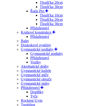
Tloušťka 20cm
Tloušťka 30cm
Řada Pro
Tloušťka 10cm
Tloušťka 20cm
Tloušťka 30cm
Příslušenství
Kruhové konstrukce
Příslušenství
Balet
Doskokové systémy
Gymnastické podlahy
Gymnastické podlahy
Příslušenství
Vozíky
Akrobatické dráhy
Gymnastické kužele
Gymnastické míče
Gymnastické obruče
Gymnastické stuhy
Příslušenství
Doplňky
Tyče
Rocking´Gym
Tumbling