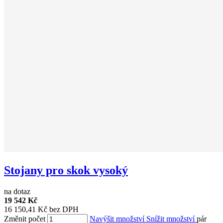
Stojany pro skok vysoký
na dotaz
19 542 Kč
16 150,41 Kč bez DPH
Změnit počet
Navýšit množství
Snížit množství
pár