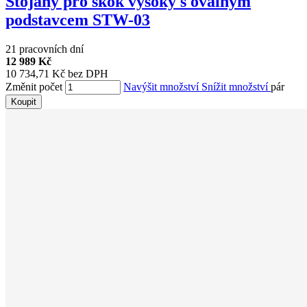
Stojany pro skok vysoký s oválným
podstavcem STW-03
21 pracovních dní
12 989 Kč
10 734,71 Kč bez DPH
Změnit počet
Navýšit množství
Snížit množství
pár
Koupit