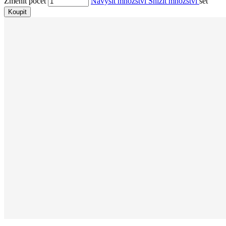
Změnit počet
Navýšit množství
Snížit množství
set
Koupit