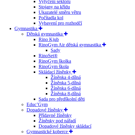
Vytyčení sektoru
Stojany na křídu
Ukazatelé směru větru
Počítadla kol
Vybavení pro rozhodčí
Gymnastika
Dětská gymnastika
Rino Kjub
RinoGym Air dětská gymnastika
Sady
RinoSet®
RinoGym školka
RinoGym škola
Skládací žíněnky
Žíněnka 4-dílná
Žíněnka 5-dílná
Žíněnka 6-dílná
Žíněnka 8-dílná
Sada pro předškolní děti
Educ’Gym
Dopadové žíněnky
Přídavné žíněnky
Žíněnky pod nářadí
Dopadové žíněnky skládací
Gymnastické koberce