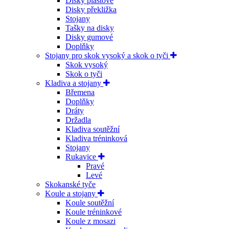
Disky plastové
Disky překližka
Stojany
Tašky na disky
Disky gumové
Doplňky
Stojany pro skok vysoký a skok o tyči
Skok vysoký
Skok o tyči
Kladiva a stojany
Břemena
Doplňky
Dráty
Držadla
Kladiva soutěžní
Kladiva tréninková
Stojany
Rukavice
Pravé
Levé
Skokanské tyče
Koule a stojany
Koule soutěžní
Koule tréninkové
Koule z mosazi