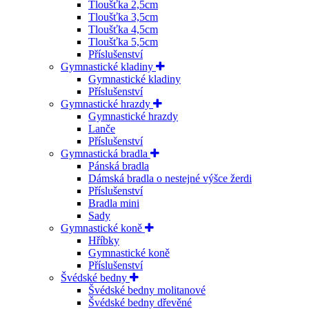
Tloušťka 2,5cm
Tloušťka 3,5cm
Tloušťka 4,5cm
Tloušťka 5,5cm
Příslušenství
Gymnastické kladiny
Gymnastické kladiny
Příslušenství
Gymnastické hrazdy
Gymnastické hrazdy
Lanče
Příslušenství
Gymnastická bradla
Pánská bradla
Dámská bradla o nestejné výšce žerdi
Příslušenství
Bradla mini
Sady
Gymnastické koně
Hříbky
Gymnastické koně
Příslušenství
Švédské bedny
Švédské bedny molitanové
Švédské bedny dřevěné