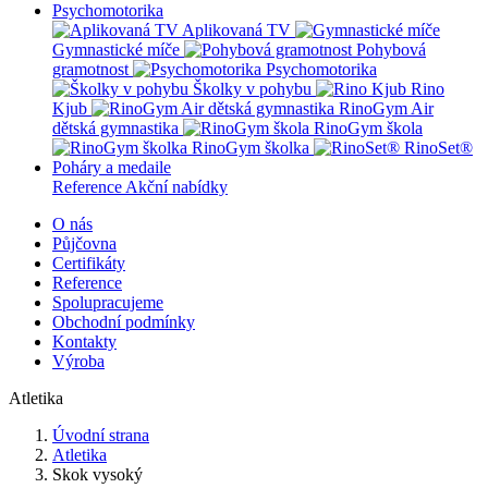
Psychomotorika
Aplikovaná TV
Gymnastické míče
Pohybová
gramotnost
Psychomotorika
Školky v pohybu
Rino
Kjub
RinoGym Air
dětská gymnastika
RinoGym škola
RinoGym školka
RinoSet®
Poháry a medaile
Reference
Akční nabídky
O nás
Půjčovna
Certifikáty
Reference
Spolupracujeme
Obchodní podmínky
Kontakty
Výroba
Atletika
Úvodní strana
Atletika
Skok vysoký