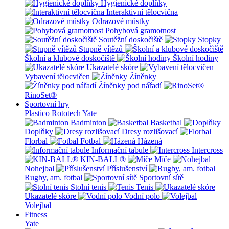
Hygienické doplňky
Interaktivní tělocvična
Odrazové můstky
Pohybová gramotnost
Soutěžní doskočiště
Stopky
Stupně vítězů
Školní a klubové doskočiště
Školní hodiny
Ukazatelé skóre
Vybavení tělocvičen
Žíněnky
Žíněnky pod nářadí
RinoSet®
Sportovní hry
Plastico Rototech
Yate
Badminton
Basketbal
Doplňky
Dresy rozlišovací
Florbal
Fotbal
Házená
Informační tabule
Intercross
KIN-BALL®
Míče
Nohejbal
Příslušenství
Rugby, am. fotbal
Sportovní sítě
Stolní tenis
Tenis
Ukazatelé skóre
Vodní polo
Volejbal
Fitness
Yate