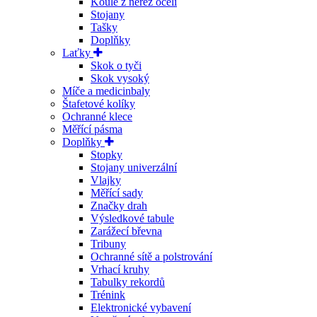
Koule z nerez oceli
Stojany
Tašky
Doplňky
Laťky
Skok o tyči
Skok vysoký
Míče a medicinbaly
Štafetové kolíky
Ochranné klece
Měřící pásma
Doplňky
Stopky
Stojany univerzální
Vlajky
Měřící sady
Značky drah
Výsledkové tabule
Zarážecí břevna
Tribuny
Ochranné sítě a polstrování
Vrhací kruhy
Tabulky rekordů
Trénink
Elektronické vybavení