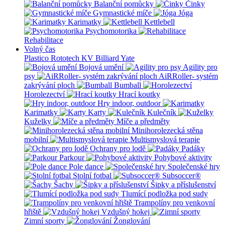
Balanční pomůcky
Činky
Gymnastické míče
Jóga
Karimatky
Kettlebell
Psychomotorika
Rehabilitace
Volný čas
Plastico Rototech
KV Billiard
Yate
Bojová umění
Agility pro
psy
AiRRoller- systém
zakrývání ploch
Bumball
Horolezectví
Hrací koutky
Hry indoor, outdoor
Karimatky
Karty
Kulečník
Kuželky
Míče a předměty
Minihorolezecká stěna
mobilní
Multismyslová terapie
Ochrany pro lodě
Padáky
Parkour
Pohybové aktivity
Pole dance
Společenské hry
Stolní fotbal
Subsoccer®
Šachy
Šipky a příslušenství
Tlumící podložka pod sudy
Trampolíny pro venkovní
hřiště
Vzdušný hokej
Zimní sporty
Žonglování