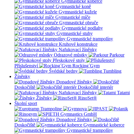
Gymnastické koberce
Gymnastické koně
Gymnastické kužele
Gymnastické míče
Gymnastické obruče
Gymnastické podlahy
Gymnastické stuhy
Gymnastické trampolíny
Kruhové konstrukce
Nafukovací žíněnky
Odrazové můstky
Parkour
Přeskokové stoly
Příslušenství
Rocking´Gym
Švédské bedny
Tumbling
Žíněnky
Dopadové žíněnky
Doskočiště
Doskočiště interiér
Nafukovací žíněnky
Tatami
Žíněnky
RinoSet®
Školní sport
Dopadové žíněnky
Doskočiště
Gymnastické koberce
Gymnastické trampolíny