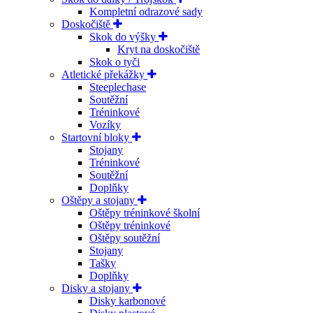
Kompletní odrazové sady
Doskočiště
Skok do výšky
Kryt na doskočiště
Skok o tyči
Atletické překážky
Steeplechase
Soutěžní
Tréninkové
Vozíky
Startovní bloky
Stojany
Tréninkové
Soutěžní
Doplňky
Oštěpy a stojany
Oštěpy tréninkové školní
Oštěpy tréninkové
Oštěpy soutěžní
Stojany
Tašky
Doplňky
Disky a stojany
Disky karbonové