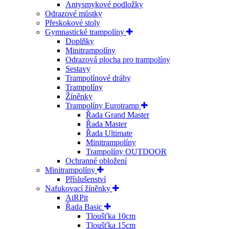
Antysmykové podložky
Odrazové můstky
Přeskokové stoly
Gymnastické trampolíny
Doplňky
Minitrampolíny
Odrazová plocha pro trampolíny
Sestavy
Trampolínové dráhy
Trampolíny
Žíněnky
Trampolíny Eurotramp
Řada Grand Master
Řada Master
Řada Ultimate
Minitrampolíny
Trampolíny OUTDOOR
Ochranné obložení
Minitrampolíny
Příslušenství
Nafukovací žíněnky
AiRPit
Řada Basic
Tloušťka 10cm
Tloušťka 15cm