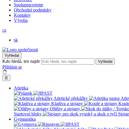
Spolupracujeme
Obchodní podmínky
Kontakty
Výroba
cz
sk
Vyhledat
Kdo hledá, ten najde
Vyhledat
Přihlásit se
☰
Atletika
Atletické překážky
Atle
Kladiva a stojany
Koule
Oštěpy a stojany
Startovní bloky
Stoja
Gymnastika