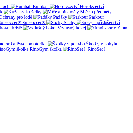
ploch
Bumball
Horolezectví
ík
Kuželky
Míče a předměty
Ochrany pro lodě
Padáky
Parkour
Subsoccer®
Šachy
kovní hřiště
Vzdušný hokej
Zimní
Psychomotorika
Školky v pohybu
RinoGym školka
RinoSet®