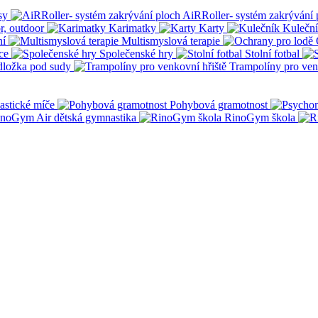
sy
AiRRoller- systém zakrývání 
r, outdoor
Karimatky
Karty
Kulečn
ní
Multismyslová terapie
ce
Společenské hry
Stolní fotbal
dložka pod sudy
Trampolíny pro ven
stické míče
Pohybová gramotnost
noGym Air dětská gymnastika
RinoGym škola