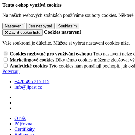
Tento e-shop využívá cookies
Na našich webových stránkách používáme soubory cookies. Některé z n
Nastavení
Jen nezbytné
Souhlasím
Cookies nastavení
Zavřít cookie lištu
Vaše soukromí je důležité. Můžete si vybrat nastavení cookies níže.
Cookies nezbytné pro využívání e-shopu
Toto nastavení nelze 
Marketingové cookies
Díky těmto cookies můžeme zlepšovat výko
Analytické cookies
Tyto cookies nám pomáhají pochopit, jak e-s
Potvrzuji
+420 495 215 115
info@jipast.cz
O nás
Půjčovna
Certifikáty
Reference