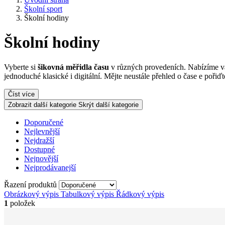
Školní sport
Školní hodiny
Školní hodiny
Vyberte si
šikovná měřidla času
v různých provedeních. Nabízíme
jednoduché klasické i digitální. Mějte neustále přehled o čase e pořiďt
Číst více
Zobrazit další kategorie
Skrýt další kategorie
Doporučené
Nejlevnější
Nejdražší
Dostupné
Nejnovější
Nejprodávanejší
Řazení produktů
Obrázkový výpis
Tabulkový výpis
Řádkový výpis
1
položek