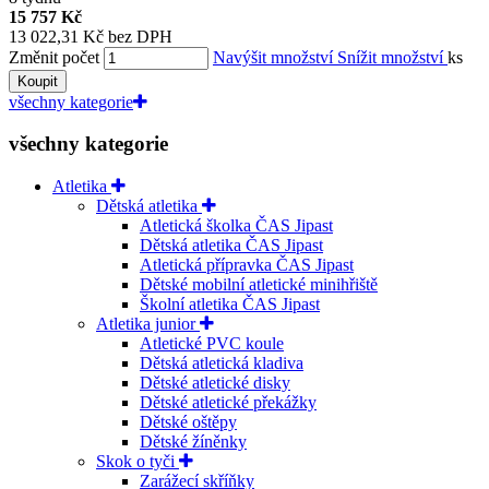
15 757 Kč
13 022,31 Kč bez DPH
Změnit počet
Navýšit množství
Snížit množství
ks
Koupit
všechny kategorie
všechny kategorie
Atletika
Dětská atletika
Atletická školka ČAS Jipast
Dětská atletika ČAS Jipast
Atletická přípravka ČAS Jipast
Dětské mobilní atletické minihřiště
Školní atletika ČAS Jipast
Atletika junior
Atletické PVC koule
Dětská atletická kladiva
Dětské atletické disky
Dětské atletické překážky
Dětské oštěpy
Dětské žíněnky
Skok o tyči
Zarážecí skříňky