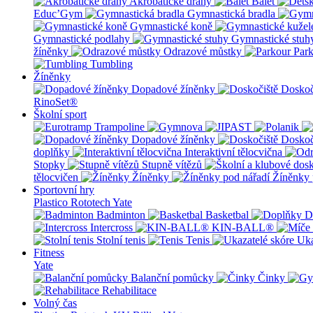
Akrobatické dráhy
Balet
Educ’Gym
Gymnastická bradla
Gymnastické koně
Gymnastické podlahy
Gymnastické stuh
žíněnky
Odrazové můstky
Par
Tumbling
Žíněnky
Dopadové žíněnky
Doskoč
RinoSet®
Školní sport
Dopadové žíněnky
Doskoč
doplňky
Interaktivní tělocvična
Stopky
Stupně vítězů
tělocvičen
Žíněnky
Žíněnky 
Sportovní hry
Plastico Rototech
Yate
Badminton
Basketbal
D
Intercross
KIN-BALL®
Stolní tenis
Tenis
Uka
Fitness
Yate
Balanční pomůcky
Činky
Rehabilitace
Volný čas