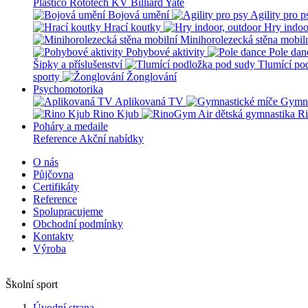
Plastico Rototech
KV Billiard
Yate
Bojová umění
Agility pro p
Hrací koutky
Hry indoo
Minihorolezecká stěna mobil
Pohybové aktivity
Pole dan
Šipky a příslušenství
Tlumící po
sporty
Žonglování
Psychomotorika
Aplikovaná TV
Gymna
Rino Kjub
Ri
Poháry a medaile
Reference
Akční nabídky
O nás
Půjčovna
Certifikáty
Reference
Spolupracujeme
Obchodní podmínky
Kontakty
Výroba
Školní sport
Úvodní strana