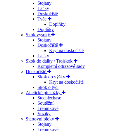
Stojany
Laťky
Doskočiště
Tyče
Doplňky
Doplňky
Skok vysoký
Stojany
Doskočiště
Kryt na doskočiště
Laťky
Skok do dálky / Trojskok
Kompletní odrazové sady
Doskočiště
Skok do výšky
Kryt na doskočiště
Skok o tyči
Atletické překážky
Steeplechase
Soutěžní
Tréninkové
Vozíky
Startovní bloky
Stojany
Tréninkové