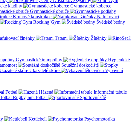
ěnky
Doskokové systémy
cké kladiny
Gymnastické koberce
Gymnastické obruče
Kruhové konstrukce
Nafukovací
Rocking´Gym
Švédské bedny
afukovací žíněnky
Tatami
Žíněnky
Gymnastické trampolíny
Hygienické
amotnost
Soutěžní doskočiště
Ukazatelé skóre
Vybavení
Fotbal
Házená
Informační tabule
Rugby, am. fotbal
Sportovní sítě
ky
Kettlebell
Psychomotorika