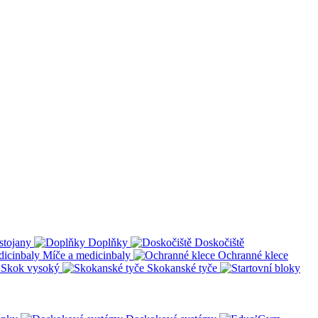
stojany
Doplňky
Doskočiště
Míče a medicinbaly
Ochranné klece
Skok vysoký
Skokanské tyče