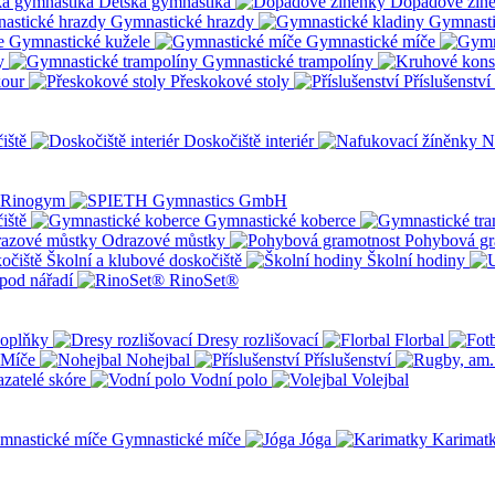
Dětská gymnastika
Dopadové žín
Gymnastické hrazdy
Gymnasti
Gymnastické kužele
Gymnastické míče
y
Gymnastické trampolíny
kour
Přeskokové stoly
Příslušenství
iště
Doskočiště interiér
N
iště
Gymnastické koberce
Odrazové můstky
Pohybová gr
Školní a klubové doskočiště
Školní hodiny
pod nářadí
RinoSet®
oplňky
Dresy rozlišovací
Florbal
Míče
Nohejbal
Příslušenství
zatelé skóre
Vodní polo
Volejbal
Gymnastické míče
Jóga
Karimat