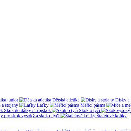
tika junior
Dětská atletika
Disky a 
 a stojany
Laťky
Měřící pásma
Skok do dálky / Trojskok
Skok o tyči
ny pro skok vysoký a skok o tyči
Štafetové kolíky