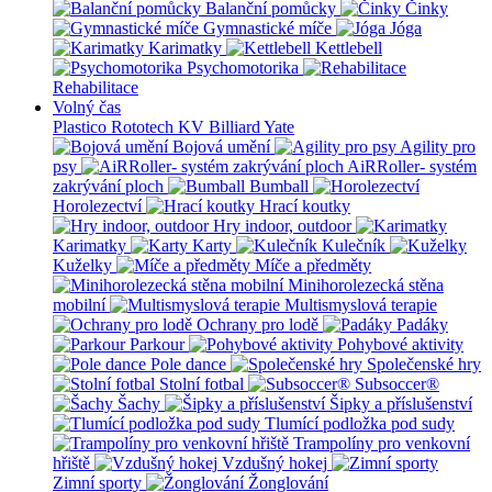
Balanční pomůcky
Činky
Gymnastické míče
Jóga
Karimatky
Kettlebell
Psychomotorika
Rehabilitace
Volný čas
Plastico Rototech
KV Billiard
Yate
Bojová umění
Agility pro
psy
AiRRoller- systém
zakrývání ploch
Bumball
Horolezectví
Hrací koutky
Hry indoor, outdoor
Karimatky
Karty
Kulečník
Kuželky
Míče a předměty
Minihorolezecká stěna
mobilní
Multismyslová terapie
Ochrany pro lodě
Padáky
Parkour
Pohybové aktivity
Pole dance
Společenské hry
Stolní fotbal
Subsoccer®
Šachy
Šipky a příslušenství
Tlumící podložka pod sudy
Trampolíny pro venkovní
hřiště
Vzdušný hokej
Zimní sporty
Žonglování