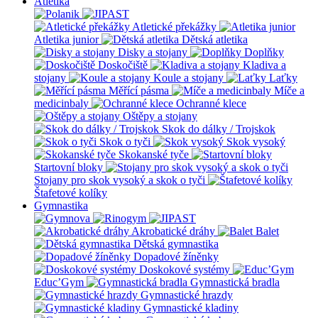
Atletika
Atletické překážky
Atletika junior
Dětská atletika
Disky a stojany
Doplňky
Doskočiště
Kladiva a
stojany
Koule a stojany
Laťky
Měřící pásma
Míče a
medicinbaly
Ochranné klece
Oštěpy a stojany
Skok do dálky / Trojskok
Skok o tyči
Skok vysoký
Skokanské tyče
Startovní bloky
Stojany pro skok vysoký a skok o tyči
Štafetové kolíky
Gymnastika
Akrobatické dráhy
Balet
Dětská gymnastika
Dopadové žíněnky
Doskokové systémy
Educ’Gym
Gymnastická bradla
Gymnastické hrazdy
Gymnastické kladiny