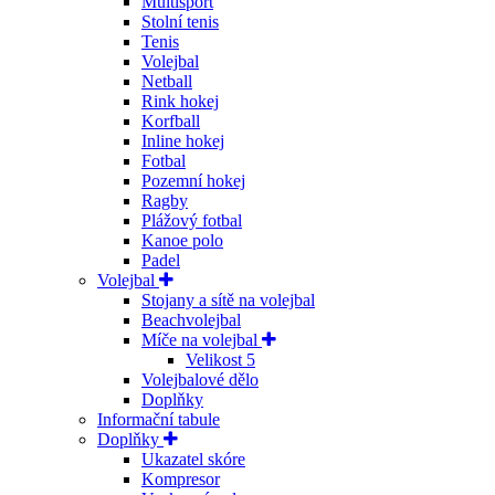
Multisport
Stolní tenis
Tenis
Volejbal
Netball
Rink hokej
Korfball
Inline hokej
Fotbal
Pozemní hokej
Ragby
Plážový fotbal
Kanoe polo
Padel
Volejbal
Stojany a sítě na volejbal
Beachvolejbal
Míče na volejbal
Velikost 5
Volejbalové dělo
Doplňky
Informační tabule
Doplňky
Ukazatel skóre
Kompresor