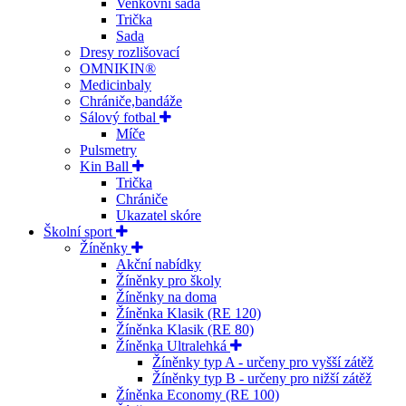
Venkovní sada
Trička
Sada
Dresy rozlišovací
OMNIKIN®
Medicinbaly
Chrániče,bandáže
Sálový fotbal
Míče
Pulsmetry
Kin Ball
Trička
Chrániče
Ukazatel skóre
Školní sport
Žíněnky
Akční nabídky
Žíněnky pro školy
Žíněnky na doma
Žíněnka Klasik (RE 120)
Žíněnka Klasik (RE 80)
Žíněnka Ultralehká
Žíněnky typ A - určeny pro vyšší zátěž
Žíněnky typ B - určeny pro nižší zátěž
Žíněnka Economy (RE 100)