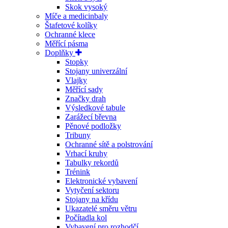
Skok vysoký
Míče a medicinbaly
Štafetové kolíky
Ochranné klece
Měřící pásma
Doplňky
Stopky
Stojany univerzální
Vlajky
Měřící sady
Značky drah
Výsledkové tabule
Zarážecí břevna
Pěnové podložky
Tribuny
Ochranné sítě a polstrování
Vrhací kruhy
Tabulky rekordů
Trénink
Elektronické vybavení
Vytyčení sektoru
Stojany na křídu
Ukazatelé směru větru
Počítadla kol
Vybavení pro rozhodčí