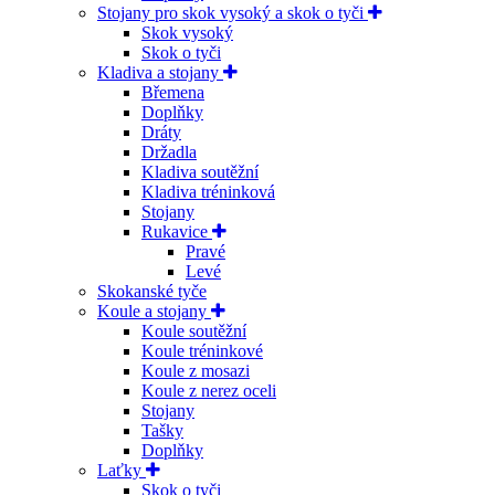
Stojany pro skok vysoký a skok o tyči
Skok vysoký
Skok o tyči
Kladiva a stojany
Břemena
Doplňky
Dráty
Držadla
Kladiva soutěžní
Kladiva tréninková
Stojany
Rukavice
Pravé
Levé
Skokanské tyče
Koule a stojany
Koule soutěžní
Koule tréninkové
Koule z mosazi
Koule z nerez oceli
Stojany
Tašky
Doplňky
Laťky
Skok o tyči