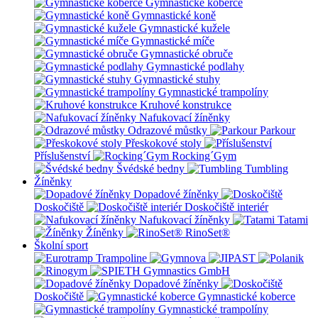
Gymnastické koberce
Gymnastické koně
Gymnastické kužele
Gymnastické míče
Gymnastické obruče
Gymnastické podlahy
Gymnastické stuhy
Gymnastické trampolíny
Kruhové konstrukce
Nafukovací žíněnky
Odrazové můstky
Parkour
Přeskokové stoly
Příslušenství
Rocking´Gym
Švédské bedny
Tumbling
Žíněnky
Dopadové žíněnky
Doskočiště
Doskočiště interiér
Nafukovací žíněnky
Tatami
Žíněnky
RinoSet®
Školní sport
Dopadové žíněnky
Doskočiště
Gymnastické koberce
Gymnastické trampolíny