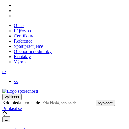
O nás
Půjčovna
Certifikáty
Reference
Spolupracujeme
Obchodní podmínky
Kontakty
Výroba
cz
sk
Vyhledat
Kdo hledá, ten najde
Vyhledat
Přihlásit se
☰