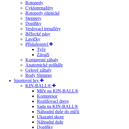
Rotopedy
Cyklotrenažéry
Rotopedy eliptické
Steppery
Doplňky
Veslovací trenažéry
Běžecké pásy
Lavičky
Příslušenství
Tyče
Závaží
Kompresní zábaly
Anatomické polštáře
Gelové zábaly
Body Slimmer
Sportovní hry
KIN-BALL®
Míče na KIN-BALL®
Kompresor
Rozlišovací dresy
Sada na KIN-BALL®
Náhradní duše do míčů
Ukazatel skore
Náhradní duše
Doplňky