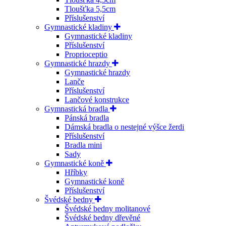
Tloušťka 5,5cm
Příslušenství
Gymnastické kladiny
Gymnastické kladiny
Příslušenství
Proprioceptio
Gymnastické hrazdy
Gymnastické hrazdy
Lanče
Příslušenství
Lančové konstrukce
Gymnastická bradla
Pánská bradla
Dámská bradla o nestejné výšce žerdi
Příslušenství
Bradla mini
Sady
Gymnastické koně
Hříbky
Gymnastické koně
Příslušenství
Švédské bedny
Švédské bedny molitanové
Švédské bedny dřevěné