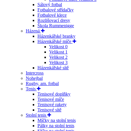
Sálový fotbal
Fotbalové střídačky
Fotbalové klece
Rozlišovací dresy
Škola Rummenigge
Házená
Házenkářské branky
Házenkářské míče
Velikost 0
Velikost 1
Velikost 2
Velikost 3
Házenkářské sítě
Intercross
Nohejbal
Rugby, am. fotbal
Tenis
Tenisové doplňky
Tenisové míče
Tenisové rakety
Tenisové sítě
Stolní tenis
Míčky na stolní tenis
Pálky na stolní tenis
Síťky na stolní tenis