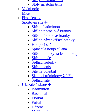
Stoly na stolní tenis
Vodní polo
Míče
Příslušenství
Sportovní sítě
Sítě na badminton
Sítě na florbalové branky
Sítě na fotbalové branky
Sítě na házenkářské branky
Houpací sítě
Šplhací a houpací lana
Sítě na branky na lední hokej
Sítě na míče
Šplhací žebříky
Sítě na tenis
Sítě na volejbal
Skákací tréninkový žebřík
Šplhací sítě
Ukazatelé skóre
Badminton
Basketbal
Florbal
Futsal
Házená