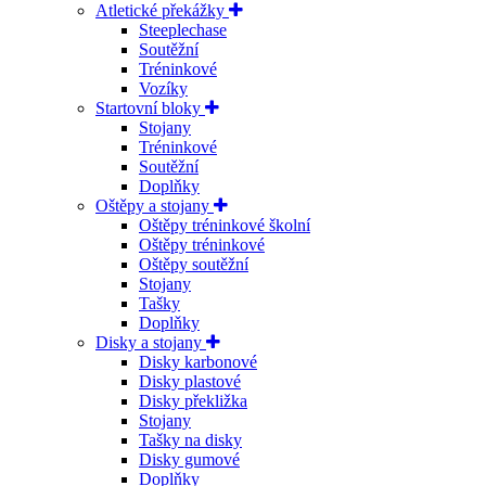
Atletické překážky
Steeplechase
Soutěžní
Tréninkové
Vozíky
Startovní bloky
Stojany
Tréninkové
Soutěžní
Doplňky
Oštěpy a stojany
Oštěpy tréninkové školní
Oštěpy tréninkové
Oštěpy soutěžní
Stojany
Tašky
Doplňky
Disky a stojany
Disky karbonové
Disky plastové
Disky překližka
Stojany
Tašky na disky
Disky gumové
Doplňky