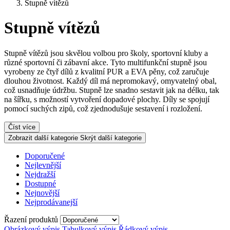
Stupně vítězů
Stupně vítězů
Stupně vítězů jsou skvělou volbou pro školy, sportovní kluby a
různé sportovní či zábavní akce. Tyto multifunkční stupně jsou
vyrobeny ze čtyř dílů z kvalitní PUR a EVA pěny, což zaručuje
dlouhou životnost. Každý díl má nepromokavý, omyvatelný obal,
což usnadňuje údržbu. Stupně lze snadno sestavit jak na délku, tak
na šířku, s možností vytvoření dopadové plochy. Díly se spojují
pomocí suchých zipů, což zjednodušuje sestavení i rozložení.
Číst více
Zobrazit další kategorie
Skrýt další kategorie
Doporučené
Nejlevnější
Nejdražší
Dostupné
Nejnovější
Nejprodávanejší
Řazení produktů
Obrázkový výpis
Tabulkový výpis
Řádkový výpis