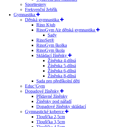
Sporttestery
Frekvenční žebřík
Gymnastika
Dětská gymnastika
Rino Kjub
RinoGym Air dětská gymnastika
Sady
RinoSet®
RinoGym školka
RinoGym škola
Skládací žíněnky
Žíněnka 4-dílná
Žíněnka 5-dílná
Žíněnka 6-dílná
Žíněnka 8-dílná
Sada pro předškolní děti
Educ’Gym
Dopadové žíněnky
Přídavné žíněnky
Žíněnky pod nářadí
Dopadové žíněnky skládací
Gymnastické koberce
Tloušťka 2,5cm
Tloušťka 3,5cm
Tloušťka 4,5cm