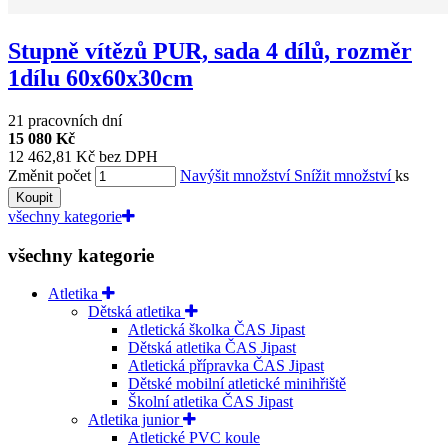
Stupně vítězů PUR, sada 4 dílů, rozměr
1dílu 60x60x30cm
21 pracovních dní
15 080 Kč
12 462,81 Kč bez DPH
Změnit počet
Navýšit množství
Snížit množství
ks
Koupit
všechny kategorie
všechny kategorie
Atletika
Dětská atletika
Atletická školka ČAS Jipast
Dětská atletika ČAS Jipast
Atletická přípravka ČAS Jipast
Dětské mobilní atletické minihřiště
Školní atletika ČAS Jipast
Atletika junior
Atletické PVC koule