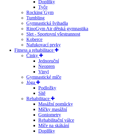
Doplňky
Tyče
Rocking´Gym
Tumbling
Gymnastická švihadla
RinoGym Air dětská gymnastika
Slet - Sportovní všestrannost
Koberce
Nafukovací prvky
Fitness a rehabilitace
Činky
Jednoruční
Neopren
Vinyl
Gymnastické míče
Jóga
Podložky
Sítě
Rehabilitace
Masážní pomůcky
Míčky masážní
Goniometry
Rehabilitační válce
Míče na skákání
Doplňky