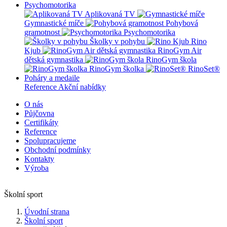
Psychomotorika
Aplikovaná TV
Gymnastické míče
Pohybová
gramotnost
Psychomotorika
Školky v pohybu
Rino
Kjub
RinoGym Air
dětská gymnastika
RinoGym škola
RinoGym školka
RinoSet®
Poháry a medaile
Reference
Akční nabídky
O nás
Půjčovna
Certifikáty
Reference
Spolupracujeme
Obchodní podmínky
Kontakty
Výroba
Školní sport
Úvodní strana
Školní sport