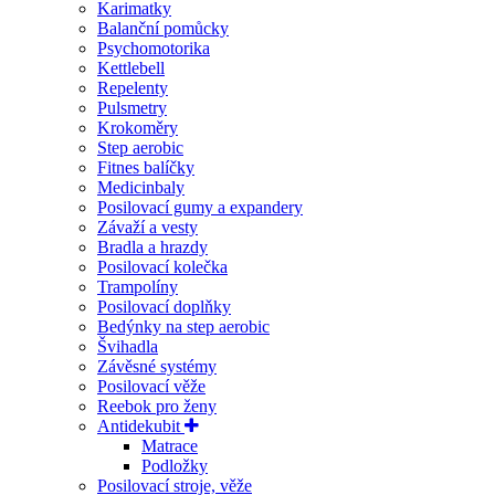
Karimatky
Balanční pomůcky
Psychomotorika
Kettlebell
Repelenty
Pulsmetry
Krokoměry
Step aerobic
Fitnes balíčky
Medicinbaly
Posilovací gumy a expandery
Závaží a vesty
Bradla a hrazdy
Posilovací kolečka
Trampolíny
Posilovací doplňky
Bedýnky na step aerobic
Švihadla
Závěsné systémy
Posilovací věže
Reebok pro ženy
Antidekubit
Matrace
Podložky
Posilovací stroje, věže