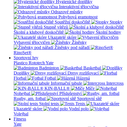
Hygienické doplňky
Interaktivní tělocvična
Odrazové můstky
Pohybová gramotnost
Soutěžní doskočiště
Stopky
Stupně vítězů
Školní a klubové doskočiště
Školní hodiny
Ukazatelé skóre
Vybavení tělocvičen
Žíněnky
Žíněnky pod nářadí
RinoSet®
Sportovní hry
Plastico Rototech
Yate
Badminton
Basketbal
Doplňky
Dresy rozlišovací
Florbal
Fotbal
Házená
Informační tabule
Intercross
KIN-BALL®
Míče
Nohejbal
Příslušenství
Rugby, am. fotbal
Sportovní sítě
Stolní tenis
Tenis
Ukazatelé skóre
Vodní polo
Volejbal
Fitness
Yate