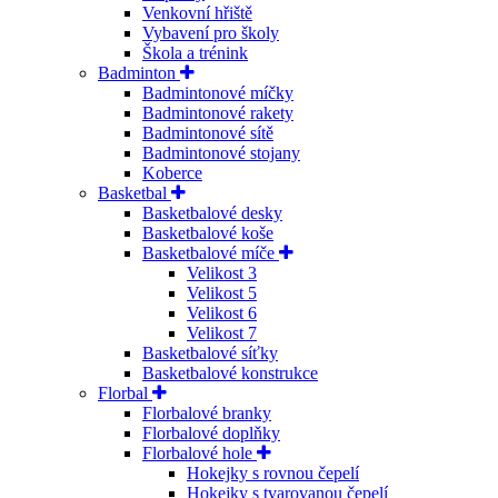
Venkovní hřiště
Vybavení pro školy
Škola a trénink
Badminton
Badmintonové míčky
Badmintonové rakety
Badmintonové sítě
Badmintonové stojany
Koberce
Basketbal
Basketbalové desky
Basketbalové koše
Basketbalové míče
Velikost 3
Velikost 5
Velikost 6
Velikost 7
Basketbalové síťky
Basketbalové konstrukce
Florbal
Florbalové branky
Florbalové doplňky
Florbalové hole
Hokejky s rovnou čepelí
Hokejky s tvarovanou čepelí