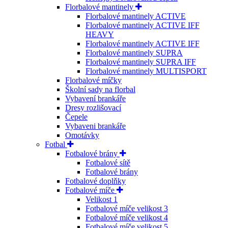
Florbalové mantinely
Florbalové mantinely ACTIVE
Florbalové mantinely ACTIVE IFF
HEAVY
Florbalové mantinely ACTIVE IFF
Florbalové mantinely SUPRA
Florbalové mantinely SUPRA IFF
Florbalové mantinely MULTISPORT
Florbalové míčky
Školní sady na florbal
Vybavení brankáře
Dresy rozlišovací
Čepele
Vybaveni brankáře
Omotávky
Fotbal
Fotbalové brány
Fotbalové sítě
Fotbalové brány
Fotbalové doplňky
Fotbalové míče
Velikost 1
Fotbalové míče velikost 3
Fotbalové míče velikost 4
Fotbalové míče velikost 5