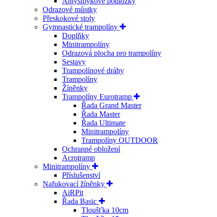
Antysmykové podložky
Odrazové můstky
Přeskokové stoly
Gymnastické trampolíny
Doplňky
Minitrampolíny
Odrazová plocha pro trampolíny
Sestavy
Trampolínové dráhy
Trampolíny
Žíněnky
Trampolíny Eurotramp
Řada Grand Master
Řada Master
Řada Ultimate
Minitrampolíny
Trampolíny OUTDOOR
Ochranné obložení
Acrotramp
Minitrampolíny
Příslušenství
Nafukovací žíněnky
AiRPit
Řada Basic
Tloušťka 10cm