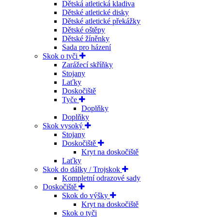
Dětská atletická kladiva
Dětské atletické disky
Dětské atletické překážky
Dětské oštěpy
Dětské žíněnky
Sada pro házení
Skok o tyči
Zarážecí skříňky
Stojany
Laťky
Doskočiště
Tyče
Doplňky
Doplňky
Skok vysoký
Stojany
Doskočiště
Kryt na doskočiště
Laťky
Skok do dálky / Trojskok
Kompletní odrazové sady
Doskočiště
Skok do výšky
Kryt na doskočiště
Skok o tyči