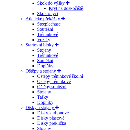
Skok do výšky
Kryt na doskočiště
Skok o tyči
Atletické překážky
Steeplechase
Soutěžní
Tréninkové
Vozíky
Startovní bloky
Stojany
Tréninkové
Soutěžní
Doplňky
Oštěpy a stojany
Oštěpy tréninkové školní
Oštěpy tréninkové
Oštěpy soutěžní
Stojany
Tašky
Doplňky
Disky a stojany
Disky karbonové
Disky plastové
Disky překližka
Stojany