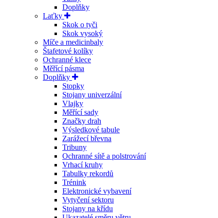
Doplňky
Laťky
Skok o tyči
Skok vysoký
Míče a medicinbaly
Štafetové kolíky
Ochranné klece
Měřící pásma
Doplňky
Stopky
Stojany univerzální
Vlajky
Měřící sady
Značky drah
Výsledkové tabule
Zarážecí břevna
Tribuny
Ochranné sítě a polstrování
Vrhací kruhy
Tabulky rekordů
Trénink
Elektronické vybavení
Vytyčení sektoru
Stojany na křídu
Ukazatelé směru větru