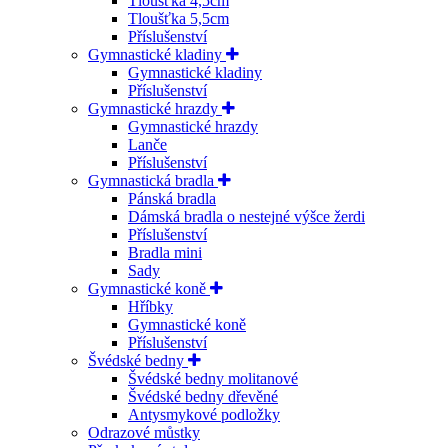
Tloušťka 4,5cm
Tloušťka 5,5cm
Příslušenství
Gymnastické kladiny
Gymnastické kladiny
Příslušenství
Gymnastické hrazdy
Gymnastické hrazdy
Lanče
Příslušenství
Gymnastická bradla
Pánská bradla
Dámská bradla o nestejné výšce žerdi
Příslušenství
Bradla mini
Sady
Gymnastické koně
Hříbky
Gymnastické koně
Příslušenství
Švédské bedny
Švédské bedny molitanové
Švédské bedny dřevěné
Antysmykové podložky
Odrazové můstky