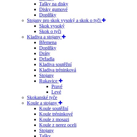
Tašky na disky
Disky gumové
Doplňky
Stojany pro skok vysoký a skok o tyči
Skok vysoký
Skok o tyči
Kladiva a stojany
Břemena
Doplňky
Dráty
Držadla
Kladiva soutěžní
Kladiva tréninková
Stojany
Rukavice
Pravé
Levé
Skokanské tyče
Koule a stojany
Koule soutěžní
Koule tréninkové
Koule z mosazi
Koule z nerez oceli
Stojany
Tašky