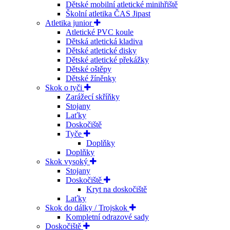
Dětské mobilní atletické minihřiště
Školní atletika ČAS Jipast
Atletika junior
Atletické PVC koule
Dětská atletická kladiva
Dětské atletické disky
Dětské atletické překážky
Dětské oštěpy
Dětské žíněnky
Skok o tyči
Zarážecí skříňky
Stojany
Laťky
Doskočiště
Tyče
Doplňky
Doplňky
Skok vysoký
Stojany
Doskočiště
Kryt na doskočiště
Laťky
Skok do dálky / Trojskok
Kompletní odrazové sady
Doskočiště