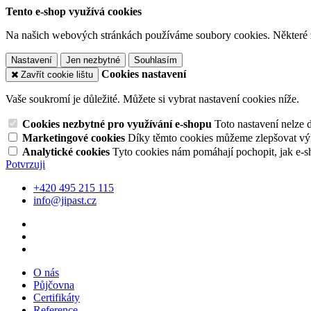
Tento e-shop využívá cookies
Na našich webových stránkách používáme soubory cookies. Některé z n
Nastavení
Jen nezbytné
Souhlasím
Cookies nastavení
Zavřít cookie lištu
Vaše soukromí je důležité. Můžete si vybrat nastavení cookies níže.
Cookies nezbytné pro využívání e-shopu
Toto nastavení nelze 
Marketingové cookies
Díky těmto cookies můžeme zlepšovat výko
Analytické cookies
Tyto cookies nám pomáhají pochopit, jak e-s
Potvrzuji
+420 495 215 115
info@jipast.cz
O nás
Půjčovna
Certifikáty
Reference