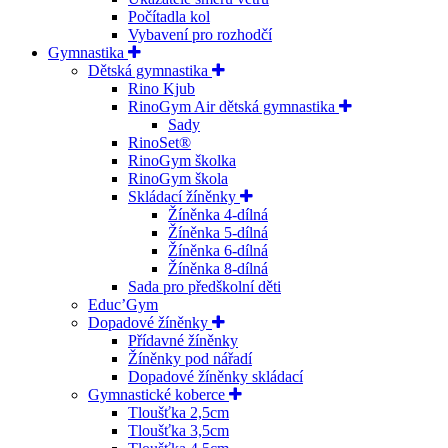
Počítadla kol
Vybavení pro rozhodčí
Gymnastika
Dětská gymnastika
Rino Kjub
RinoGym Air dětská gymnastika
Sady
RinoSet®
RinoGym školka
RinoGym škola
Skládací žíněnky
Žíněnka 4-dílná
Žíněnka 5-dílná
Žíněnka 6-dílná
Žíněnka 8-dílná
Sada pro předškolní děti
Educ’Gym
Dopadové žíněnky
Přídavné žíněnky
Žíněnky pod nářadí
Dopadové žíněnky skládací
Gymnastické koberce
Tloušťka 2,5cm
Tloušťka 3,5cm