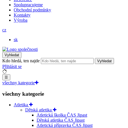
Spolupracujeme
Obchodní podmínky
Kontakty
Výroba
cz
sk
Vyhledat
Kdo hledá, ten najde
Vyhledat
Přihlásit se
☰
všechny kategorie
všechny kategorie
Atletika
Dětská atletika
Atletická školka ČAS Jipast
Dětská atletika ČAS Jipast
Atletická přípravka ČAS Jipast