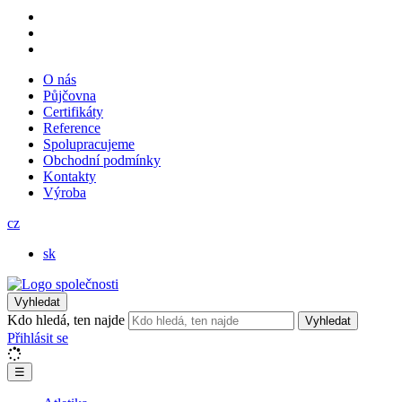
O nás
Půjčovna
Certifikáty
Reference
Spolupracujeme
Obchodní podmínky
Kontakty
Výroba
cz
sk
Vyhledat
Kdo hledá, ten najde
Vyhledat
Přihlásit se
☰