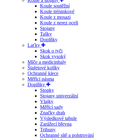
Koule a stojany
Koule soutěžní
Koule tréninkové
Koule z mosazi
Koule z nerez oceli
Stojany
Tašky
Doplňky
Laťky
Skok o tyči
Skok vysoký
Míče a medicinbaly
Štafetové kolíky
Ochranné klece
Měřící pásma
Doplňky
Stopky
Stojany univerzální
Vlajky
Měřící sady
Značky drah
Výsledkové tabule
Zarážecí břevna
Tribuny
Ochranné sítě a polstrování