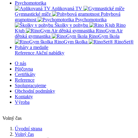
Psychomotorika
Aplikovaná TV
Gymnastické míče
Pohybová
gramotnost
Psychomotorika
Školky v pohybu
Rino
Kjub
RinoGym Air
dětská gymnastika
RinoGym škola
RinoGym školka
RinoSet®
Poháry a medaile
Reference
Akční nabídky
O nás
Půjčovna
Certifikáty
Reference
Spolupracujeme
Obchodní podmínky
Kontakty
Výroba
Volný čas
Úvodní strana
Volný čas