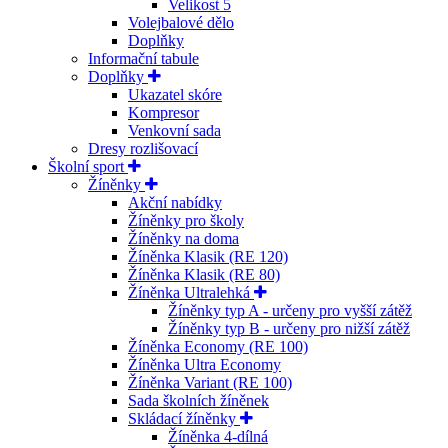
Velikost 5
Volejbalové dělo
Doplňky
Informační tabule
Doplňky
Ukazatel skóre
Kompresor
Venkovní sada
Dresy rozlišovací
Školní sport
Žíněnky
Akční nabídky
Žíněnky pro školy
Žíněnky na doma
Žíněnka Klasik (RE 120)
Žíněnka Klasik (RE 80)
Žíněnka Ultralehká
Žíněnky typ A - určeny pro vyšší zátěž
Žíněnky typ B - určeny pro nižší zátěž
Žíněnka Economy (RE 100)
Žíněnka Ultra Economy
Žíněnka Variant (RE 100)
Sada školních žíněnek
Skládací žíněnky
Žíněnka 4-dílná