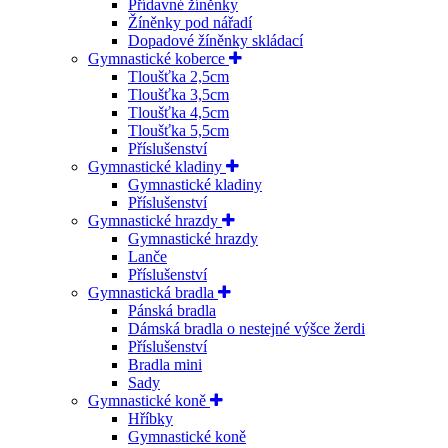
Přídavné žíněnky
Žíněnky pod nářadí
Dopadové žíněnky skládací
Gymnastické koberce
Tloušťka 2,5cm
Tloušťka 3,5cm
Tloušťka 4,5cm
Tloušťka 5,5cm
Příslušenství
Gymnastické kladiny
Gymnastické kladiny
Příslušenství
Gymnastické hrazdy
Gymnastické hrazdy
Lanče
Příslušenství
Gymnastická bradla
Pánská bradla
Dámská bradla o nestejné výšce žerdi
Příslušenství
Bradla mini
Sady
Gymnastické koně
Hříbky
Gymnastické koně