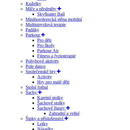
Kuželky
Míče a předměty
Skyfloater Ball
Minihorolezecká stěna mobilní
Multismyslová terapie
Padáky
Parkour
Pro děti
Pro školy
Parkour Air
Fitness a fyzioterapie
Pohybové aktivity
Pole dance
Společenské hry
Activity
Hry pro malé děti
Stolní fotbal
Šachy
Karetní stolky
Šachové stolky
Šachové figury
Zahradní a velké
Šipky a příslušenství
Letky
Násadky