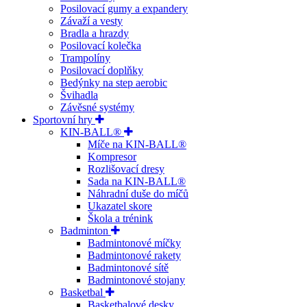
Posilovací gumy a expandery
Závaží a vesty
Bradla a hrazdy
Posilovací kolečka
Trampolíny
Posilovací doplňky
Bedýnky na step aerobic
Švihadla
Závěsné systémy
Sportovní hry
KIN-BALL®
Míče na KIN-BALL®
Kompresor
Rozlišovací dresy
Sada na KIN-BALL®
Náhradní duše do míčů
Ukazatel skore
Škola a trénink
Badminton
Badmintonové míčky
Badmintonové rakety
Badmintonové sítě
Badmintonové stojany
Basketbal
Basketbalové desky