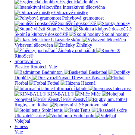
Hygienické doplňky
Interaktivní tělocvična
Odrazové můstky
Pohybová gramotnost
Soutěžní doskočiště
Stopky
Stupně vítězů
Školní a klubové doskočiště
Školní hodiny
Ukazatelé skóre
Vybavení tělocvičen
Žíněnky
Žíněnky pod nářadí
RinoSet®
Sportovní hry
Plastico Rototech
Yate
Badminton
Basketbal
Doplňky
Dresy rozlišovací
Florbal
Fotbal
Házená
Informační tabule
Intercross
KIN-BALL®
Míče
Nohejbal
Příslušenství
Rugby, am. fotbal
Sportovní sítě
Stolní tenis
Tenis
Ukazatelé skóre
Vodní polo
Volejbal
Fitness
Yate