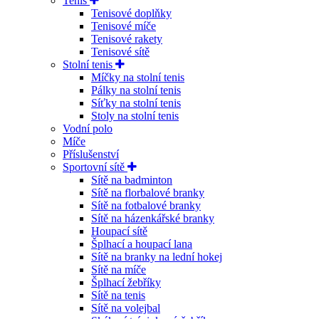
Tenis
Tenisové doplňky
Tenisové míče
Tenisové rakety
Tenisové sítě
Stolní tenis
Míčky na stolní tenis
Pálky na stolní tenis
Síťky na stolní tenis
Stoly na stolní tenis
Vodní polo
Míče
Příslušenství
Sportovní sítě
Sítě na badminton
Sítě na florbalové branky
Sítě na fotbalové branky
Sítě na házenkářské branky
Houpací sítě
Šplhací a houpací lana
Sítě na branky na lední hokej
Sítě na míče
Šplhací žebříky
Sítě na tenis
Sítě na volejbal