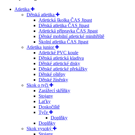
Atletika
Dětská atletika
Atletická školka ČAS Jipast
Dětská atletika ČAS Jipast
Atletická přípravka ČAS Jipast
Dětské mobilní atletické minihřiště
Školní atletika ČAS Jipast
Atletika junior
Atletické PVC koule
Dětská atletická kladiva
Dětské atletické disky
Dětské atletické překážky
Dětské oštěpy
Dětské žíněnky
Skok o tyči
Zarážecí skříňky
Stojany
Laťky
Doskočiště
Tyče
Doplňky
Doplňky
Skok vysoký
Stojany