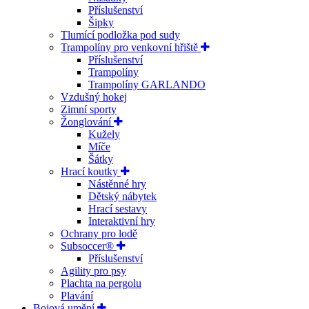
Příslušenství
Šipky
Tlumící podložka pod sudy
Trampolíny pro venkovní hřiště
Příslušenství
Trampolíny
Trampolíny GARLANDO
Vzdušný hokej
Zimní sporty
Žonglování
Kužely
Míče
Šátky
Hrací koutky
Nástěnné hry
Dětský nábytek
Hrací sestavy
Interaktivní hry
Ochrany pro lodě
Subsoccer®
Příslušenství
Agility pro psy
Plachta na pergolu
Plavání
Bojová umění