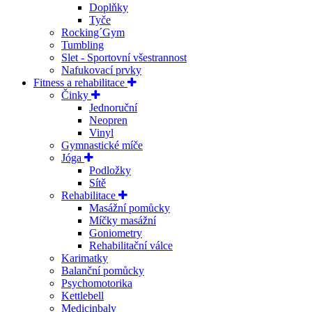
Doplňky
Tyče
Rocking´Gym
Tumbling
Slet - Sportovní všestrannost
Nafukovací prvky
Fitness a rehabilitace
Činky
Jednoruční
Neopren
Vinyl
Gymnastické míče
Jóga
Podložky
Sítě
Rehabilitace
Masážní pomůcky
Míčky masážní
Goniometry
Rehabilitační válce
Karimatky
Balanční pomůcky
Psychomotorika
Kettlebell
Medicinbaly