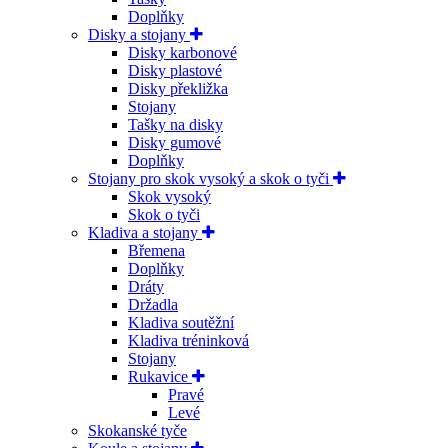
Doplňky
Disky a stojany
Disky karbonové
Disky plastové
Disky překližka
Stojany
Tašky na disky
Disky gumové
Doplňky
Stojany pro skok vysoký a skok o tyči
Skok vysoký
Skok o tyči
Kladiva a stojany
Břemena
Doplňky
Dráty
Držadla
Kladiva soutěžní
Kladiva tréninková
Stojany
Rukavice
Pravé
Levé
Skokanské tyče