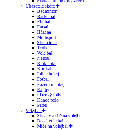
Skákací tréninkový žebřík
Ukazatelé skóre
Badminton
Basketbal
Florbal
Futsal
Házená
Multisport
Stolní tenis
Tenis
Volejbal
Netball
Rink hokej
Korfball
Inline hokej
Fotbal
Pozemní hokej
Ragby
Plážový fotbal
Kanoe polo
Padel
Volejbal
Stojany a sítě na volejbal
Beachvolejbal
Míče na volejbal