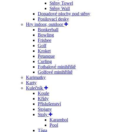
Stěny Towel
Stěny Wall
Dopadové plochy pod stěny
Posilovací desky
Hry indoor, outdoor
Bonkerball
Bowling
Frisbee
Golf
Kroket
Petanque
Curling
Fotbalové minihřiště
Golfové minihřiště
Karimatky
Karty
Kulečník
Koule
Křídy
Příslušenství
Stojany
Stoly
Karambol
Pool
Tága