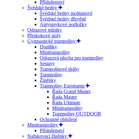
Příslušenství
Švédské bedny
Švédské bedny molitanové
Švédské bedny dřevěné
Antysmykové podložky
Odrazové můstky
Přeskokové stoly
Gymnastické trampolíny
Doplňky
Minitrampolíny
Odrazová plocha pro trampolíny
Sestavy
Trampolínové dráhy
Trampolíny
Žíněnky
Trampolíny Eurotramp
Řada Grand Master
Řada Master
Řada Ultimate
Minitrampolíny
Trampolíny OUTDOOR
Ochranné obložení
Minitrampolíny
Příslušenství
Nafukovací žíněnky