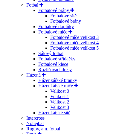
Fotbal
Fotbalové brány
Fotbalové sítě
Fotbalové brány
Fotbalové doplňky
Fotbalové míče
Fotbalové míče velikost 3
Fotbalové míče velikost 4
Fotbalové míče velikost 5
Sálový fotbal
Fotbalové střídačky
Fotbalové klece
Rozlišovací dresy
Házená
Házenkářské branky
Házenkářské míče
Velikost 0
Velikost 1
Velikost 2
Velikost 3
Házenkářské sítě
Intercross
Nohejbal
Rugby, am. fotbal