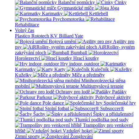
Balanční pomůcky
Činky
Gymnastické míče
Jóga
Karimatky
Kettlebell
Psychomotorika
Rehabilitace
Volný čas
Plastico Rototech
KV Billiard
Yate
Bojová umění
Agility pro
psy
AiRRoller- systém
zakrývání ploch
Bumball
Horolezectví
Hrací koutky
Hry indoor, outdoor
Karimatky
Karty
Kulečník
Kuželky
Míče a předměty
Minihorolezecká stěna
mobilní
Multismyslová terapie
Ochrany pro lodě
Padáky
Parkour
Pohybové aktivity
Pole dance
Společenské hry
Stolní fotbal
Subsoccer®
Šachy
Šipky a příslušenství
Tlumící podložka pod sudy
Trampolíny pro venkovní
hřiště
Vzdušný hokej
Zimní sporty
Žonglování