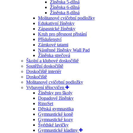
Žíněnka 5-dílná
Žíněnka 6-dílná
Žíněnka 8-dílná
Molitanové cvičební podložky
Edukativní žíněnky
Zápasnické žíněnky
Kruh pro přesnost přistání
Příslušenství
Zámkové tatami
Nástěnné žíněnky Wall Pad
Žíněnka strečová
Školní a klubové doskočiště
Soutěžní doskočiště
Doskočiště interiér
Doskočiště
Molitanové cvičební podložky
Vybavení tělocvičen
Žíněnky pro školy
Dopadové žíněnky
RinoSet
Dětská gymnastika
Gymnastické koně
Gymnastické kozy
Švédské lavičky
Gymnastické kladiny