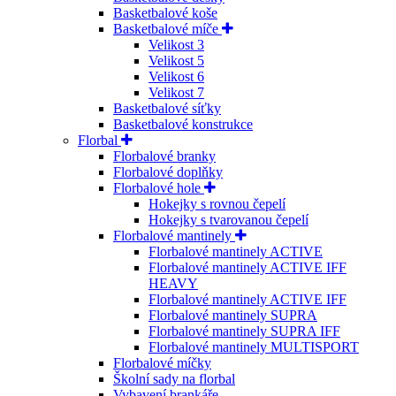
Basketbalové koše
Basketbalové míče
Velikost 3
Velikost 5
Velikost 6
Velikost 7
Basketbalové síťky
Basketbalové konstrukce
Florbal
Florbalové branky
Florbalové doplňky
Florbalové hole
Hokejky s rovnou čepelí
Hokejky s tvarovanou čepelí
Florbalové mantinely
Florbalové mantinely ACTIVE
Florbalové mantinely ACTIVE IFF
HEAVY
Florbalové mantinely ACTIVE IFF
Florbalové mantinely SUPRA
Florbalové mantinely SUPRA IFF
Florbalové mantinely MULTISPORT
Florbalové míčky
Školní sady na florbal
Vybavení brankáře