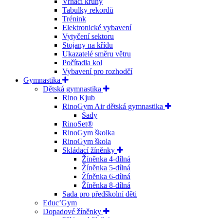
Vrhací kruhy
Tabulky rekordů
Trénink
Elektronické vybavení
Vytyčení sektoru
Stojany na křídu
Ukazatelé směru větru
Počítadla kol
Vybavení pro rozhodčí
Gymnastika
Dětská gymnastika
Rino Kjub
RinoGym Air dětská gymnastika
Sady
RinoSet®
RinoGym školka
RinoGym škola
Skládací žíněnky
Žíněnka 4-dílná
Žíněnka 5-dílná
Žíněnka 6-dílná
Žíněnka 8-dílná
Sada pro předškolní děti
Educ’Gym
Dopadové žíněnky