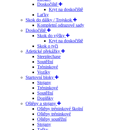
Doskočiště
Kryt na doskočiště
Laťky
Skok do dálky / Trojskok
Kompletní odrazové sady
Doskočiště
Skok do výšky
Kryt na doskočiště
Skok o tyči
Atletické překážky
Steeplechase
Soutěžní
Tréninkové
Vozíky
Startovní bloky
Stojany
Tréninkové
Soutěžní
Doplňky
Oštěpy a stojany
Oštěpy tréninkové školní
Oštěpy tréninkové
Oštěpy soutěžní
Stojany
Tašky