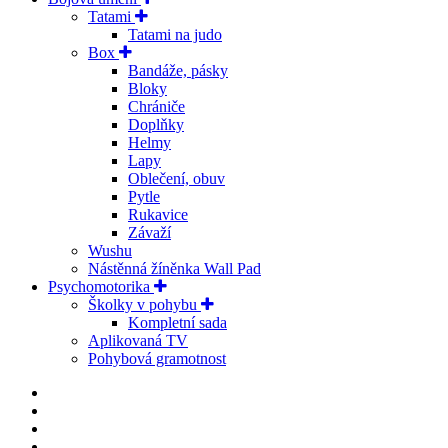
Tatami
Tatami na judo
Box
Bandáže, pásky
Bloky
Chrániče
Doplňky
Helmy
Lapy
Oblečení, obuv
Pytle
Rukavice
Závaží
Wushu
Nástěnná žíněnka Wall Pad
Psychomotorika
Školky v pohybu
Kompletní sada
Aplikovaná TV
Pohybová gramotnost