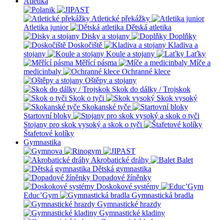
Atletika
Atletické překážky
Atletika junior
Dětská atletika
Disky a stojany
Doplňky
Doskočiště
Kladiva a
stojany
Koule a stojany
Laťky
Měřící pásma
Míče a
medicinbaly
Ochranné klece
Oštěpy a stojany
Skok do dálky / Trojskok
Skok o tyči
Skok vysoký
Skokanské tyče
Startovní bloky
Stojany pro skok vysoký a skok o tyči
Štafetové kolíky
Gymnastika
Akrobatické dráhy
Balet
Dětská gymnastika
Dopadové žíněnky
Doskokové systémy
Educ’Gym
Gymnastická bradla
Gymnastické hrazdy
Gymnastické kladiny