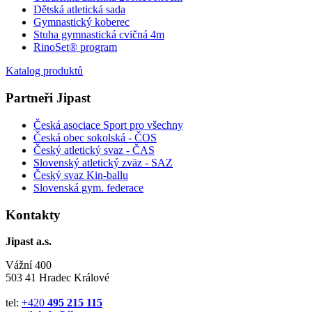
Dětská atletická sada
Gymnastický koberec
Stuha gymnastická cvičná 4m
RinoSet® program
Katalog produktů
Partneři Jipast
Česká asociace Sport pro všechny
Česká obec sokolská - ČOS
Český atletický svaz - ČAS
Slovenský atletický zväz
- SAZ
Český svaz Kin-ballu
Slovenská gym. federace
Kontakty
Jipast a.s.
Vážní 400
503 41 Hradec Králové
tel:
+420
495 215 115