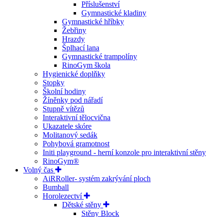
Příslušenství
Gymnastické kladiny
Gymnastické hříbky
Žebřiny
Hrazdy
Šplhací lana
Gymnastické trampolíny
RinoGym škola
Hygienické doplňky
Stopky
Školní hodiny
Žíněnky pod nářadí
Stupně vítězů
Interaktivní tělocvična
Ukazatele skóre
Molitanový sedák
Pohybová gramotnost
Initi playground - herní konzole pro interaktivní stěny
RinoGym®
Volný čas
AiRRoller- systém zakrývání ploch
Bumball
Horolezectví
Dětské stěny
Stěny Block