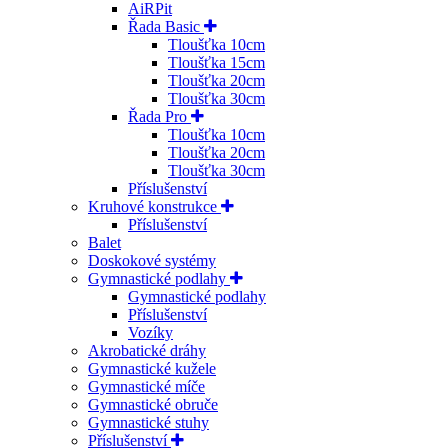
AiRPit
Řada Basic
Tloušťka 10cm
Tloušťka 15cm
Tloušťka 20cm
Tloušťka 30cm
Řada Pro
Tloušťka 10cm
Tloušťka 20cm
Tloušťka 30cm
Příslušenství
Kruhové konstrukce
Příslušenství
Balet
Doskokové systémy
Gymnastické podlahy
Gymnastické podlahy
Příslušenství
Vozíky
Akrobatické dráhy
Gymnastické kužele
Gymnastické míče
Gymnastické obruče
Gymnastické stuhy
Příslušenství