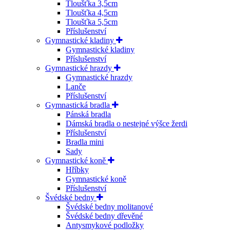
Tloušťka 3,5cm
Tloušťka 4,5cm
Tloušťka 5,5cm
Příslušenství
Gymnastické kladiny
Gymnastické kladiny
Příslušenství
Gymnastické hrazdy
Gymnastické hrazdy
Lanče
Příslušenství
Gymnastická bradla
Pánská bradla
Dámská bradla o nestejné výšce žerdi
Příslušenství
Bradla mini
Sady
Gymnastické koně
Hříbky
Gymnastické koně
Příslušenství
Švédské bedny
Švédské bedny molitanové
Švédské bedny dřevěné
Antysmykové podložky