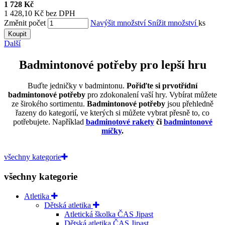
1 728 Kč
1 428,10 Kč bez DPH
Změnit počet
Navýšit množství
Snížit množství
ks
Koupit
Další
Badmintonové potřeby pro lepší hru
Buďte jedničky v
badmintonu.
Pořiďte si
prvotřídní
badmintonové potřeby
pro zdokonalení vaší hry. Vybírat můžete
ze širokého sortimentu.
Badmintonové potřeby
jsou přehledně
řazeny do kategorií, ve kterých si můžete vybrat přesně to, co
potřebujete. Například
badminotové rakety
či
badmintonové
míčky
.
všechny kategorie
všechny kategorie
Atletika
Dětská atletika
Atletická školka ČAS Jipast
Dětská atletika ČAS Jipast