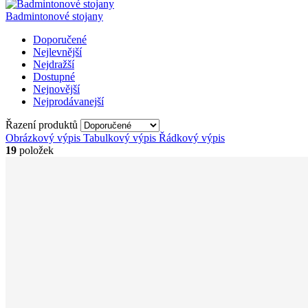
Badmintonové stojany
Doporučené
Nejlevnější
Nejdražší
Dostupné
Nejnovější
Nejprodávanejší
Řazení produktů
Obrázkový výpis
Tabulkový výpis
Řádkový výpis
19
položek