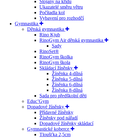
Stojany na křídu
Ukazatelé směru větru
Počítadla kol
Vybavení pro rozhodčí
Gymnastika
Dětská gymnastika
Rino Kjub
RinoGym Air dětská gymnastika
Sady
RinoSet®
RinoGym školka
RinoGym škola
Skládací žíněnky
Žíněnka 4-dílná
Žíněnka 5-dílná
Žíněnka 6-dílná
Žíněnka 8-dílná
Sada pro předškolní děti
Educ’Gym
Dopadové žíněnky
Přídavné žíněnky
Žíněnky pod nářadí
Dopadové žíněnky skládací
Gymnastické koberce
Tloušťka 2,5cm