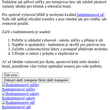
Nabízíme jak péřové míčky pro turnajovou hru, tak odolné plastové
varianty ideální pro trénink a rekreační hraní.
Pro správné vybavení hřiště je nezbytná kvalitní
badmintonová síť
.
Naše sítě splňují oficiální rozměry a jsou vhodné jak pro vnitřní, tak
venkovní použití.
Začít s badmintonem je snadné:
Pořiďte si základní vybavení - raketu, míčky a přístup k síti
Najděte si spoluhráče - badminton je skvělý pro párovou hru
Začněte s jednoduchými údery a postupně přidávejte techniku
Užívejte si radost z pohybu a zlepšování se
Ať už hledáte vybavení pro školu, sportovní klub nebo domácí
hraní, pomůžeme vám vybrat optimální sestavu pro vaše potřeby.
Číst více
Zobrazit další kategorie
Skrýt další kategorie
Badmintonové míčky
Badmintonové rakety
Badmintonové sítě