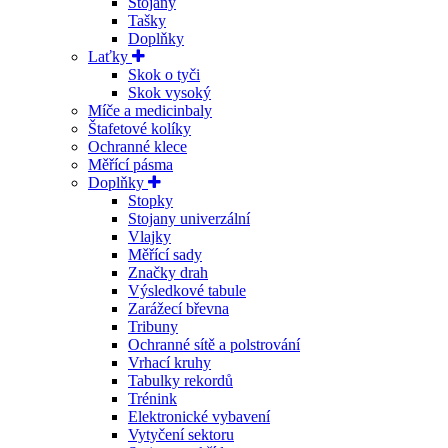
Stojany
Tašky
Doplňky
Laťky
Skok o tyči
Skok vysoký
Míče a medicinbaly
Štafetové kolíky
Ochranné klece
Měřící pásma
Doplňky
Stopky
Stojany univerzální
Vlajky
Měřící sady
Značky drah
Výsledkové tabule
Zarážecí břevna
Tribuny
Ochranné sítě a polstrování
Vrhací kruhy
Tabulky rekordů
Trénink
Elektronické vybavení
Vytyčení sektoru