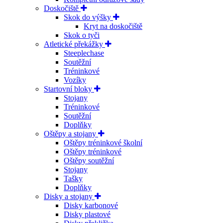
Doskočiště
Skok do výšky
Kryt na doskočiště
Skok o tyči
Atletické překážky
Steeplechase
Soutěžní
Tréninkové
Vozíky
Startovní bloky
Stojany
Tréninkové
Soutěžní
Doplňky
Oštěpy a stojany
Oštěpy tréninkové školní
Oštěpy tréninkové
Oštěpy soutěžní
Stojany
Tašky
Doplňky
Disky a stojany
Disky karbonové
Disky plastové