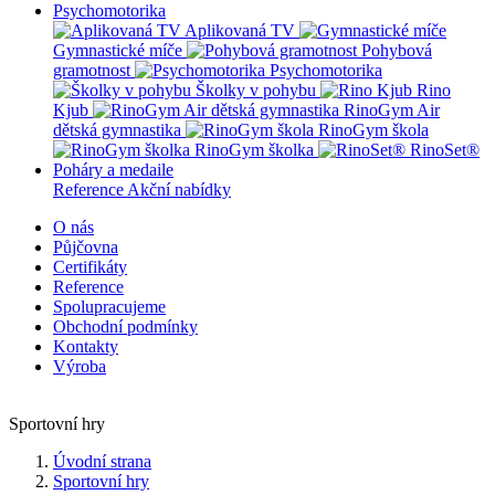
Psychomotorika
Aplikovaná TV
Gymnastické míče
Pohybová
gramotnost
Psychomotorika
Školky v pohybu
Rino
Kjub
RinoGym Air
dětská gymnastika
RinoGym škola
RinoGym školka
RinoSet®
Poháry a medaile
Reference
Akční nabídky
O nás
Půjčovna
Certifikáty
Reference
Spolupracujeme
Obchodní podmínky
Kontakty
Výroba
Sportovní hry
Úvodní strana
Sportovní hry