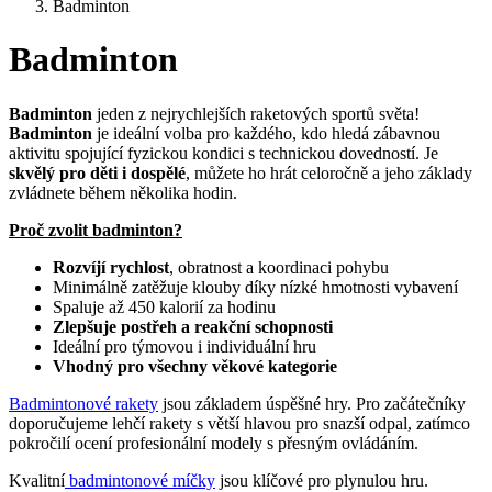
Badminton
Badminton
Badminton
jeden z nejrychlejších raketových sportů světa!
Badminton
je ideální volba pro každého, kdo hledá zábavnou
aktivitu spojující fyzickou kondici s technickou dovedností. Je
skvělý pro děti i dospělé
, můžete ho hrát celoročně a jeho základy
zvládnete během několika hodin.
Proč zvolit badminton?
Rozvíjí rychlost
, obratnost a koordinaci pohybu
Minimálně zatěžuje klouby díky nízké hmotnosti vybavení
Spaluje až 450 kalorií za hodinu
Zlepšuje postřeh a reakční schopnosti
Ideální pro týmovou i individuální hru
Vhodný pro všechny věkové kategorie
Badmintonové rakety
jsou základem úspěšné hry. Pro začátečníky
doporučujeme lehčí rakety s větší hlavou pro snazší odpal, zatímco
pokročilí ocení profesionální modely s přesným ovládáním.
Kvalitní
badmintonové míčky
jsou klíčové pro plynulou hru.