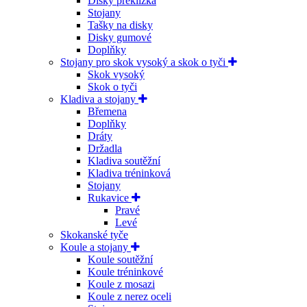
Disky překližka
Stojany
Tašky na disky
Disky gumové
Doplňky
Stojany pro skok vysoký a skok o tyči
Skok vysoký
Skok o tyči
Kladiva a stojany
Břemena
Doplňky
Dráty
Držadla
Kladiva soutěžní
Kladiva tréninková
Stojany
Rukavice
Pravé
Levé
Skokanské tyče
Koule a stojany
Koule soutěžní
Koule tréninkové
Koule z mosazi
Koule z nerez oceli