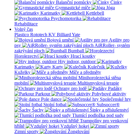
Balanční pomůcky
Činky
Gymnastické míče
Jóga
Karimatky
Kettlebell
Psychomotorika
Rehabilitace
Volný čas
Plastico Rototech
KV Billiard
Yate
Bojová umění
Agility pro
psy
AiRRoller- systém
zakrývání ploch
Bumball
Horolezectví
Hrací koutky
Hry indoor, outdoor
Karimatky
Karty
Kulečník
Kuželky
Míče a předměty
Minihorolezecká stěna
mobilní
Multismyslová terapie
Ochrany pro lodě
Padáky
Parkour
Pohybové aktivity
Pole dance
Společenské hry
Stolní fotbal
Subsoccer®
Šachy
Šipky a příslušenství
Tlumící podložka pod sudy
Trampolíny pro venkovní
hřiště
Vzdušný hokej
Zimní sporty
Žonglování