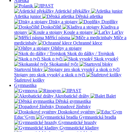
Atletika
Atletické překážky
Atletika junior
Dětská atletika
Disky a stojany
Doplňky
Doskočiště
Kladiva a
stojany
Koule a stojany
Laťky
Měřící pásma
Míče a
medicinbaly
Ochranné klece
Oštěpy a stojany
Skok do dálky / Trojskok
Skok o tyči
Skok vysoký
Skokanské tyče
Startovní bloky
Stojany pro skok vysoký a skok o tyči
Štafetové kolíky
Gymnastika
Akrobatické dráhy
Balet
Dětská gymnastika
Dopadové žíněnky
Doskokové systémy
Educ’Gym
Gymnastická bradla
Gymnastické hrazdy
Gymnastické kladiny