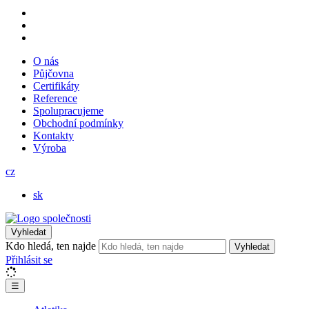
O nás
Půjčovna
Certifikáty
Reference
Spolupracujeme
Obchodní podmínky
Kontakty
Výroba
cz
sk
Vyhledat
Kdo hledá, ten najde
Vyhledat
Přihlásit se
☰