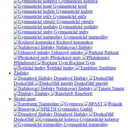
Gymnastické koberce
Gymnastické koně
Gymnastické kužele
Gymnastické míče
Gymnastické obruče
Gymnastické podlahy
Gymnastické stuhy
Gymnastické trampolíny
Kruhové konstrukce
Nafukovací žíněnky
Odrazové můstky
Parkour
Přeskokové stoly
Příslušenství
Rocking´Gym
Švédské bedny
Tumbling
Žíněnky
Dopadové žíněnky
Doskočiště
Doskočiště interiér
Nafukovací žíněnky
Tatami
Žíněnky
RinoSet®
Školní sport
Dopadové žíněnky
Doskočiště
Gymnastické koberce
Gymnastické trampolíny