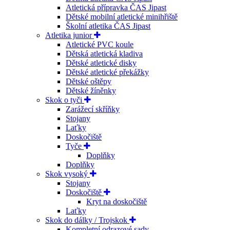
Atletická přípravka ČAS Jipast
Dětské mobilní atletické minihřiště
Školní atletika ČAS Jipast
Atletika junior
Atletické PVC koule
Dětská atletická kladiva
Dětské atletické disky
Dětské atletické překážky
Dětské oštěpy
Dětské žíněnky
Skok o tyči
Zarážecí skříňky
Stojany
Laťky
Doskočiště
Tyče
Doplňky
Doplňky
Skok vysoký
Stojany
Doskočiště
Kryt na doskočiště
Laťky
Skok do dálky / Trojskok
Kompletní odrazové sady