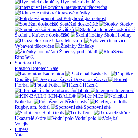
Hygienické doplňky
Interaktivní tělocvična
Odrazové můstky
Pohybová gramotnost
Soutěžní doskočiště
Stopky
Stupně vítězů
Školní a klubové doskočiště
Školní hodiny
Ukazatelé skóre
Vybavení tělocvičen
Žíněnky
Žíněnky pod nářadí
RinoSet®
Sportovní hry
Plastico Rototech
Yate
Badminton
Basketbal
Doplňky
Dresy rozlišovací
Florbal
Fotbal
Házená
Informační tabule
Intercross
KIN-BALL®
Míče
Nohejbal
Příslušenství
Rugby, am. fotbal
Sportovní sítě
Stolní tenis
Tenis
Ukazatelé skóre
Vodní polo
Volejbal
Fitness
Yate