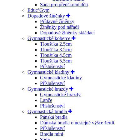
Sada pro předškolní děti
Educ’Gym
Dopadové žíněnky
Přídavné žíněnky
Žíněnky pod nářadí
Dopadové žíněnky skládací
Gymnastické koberce
Tloušťka 2,5cm
Tloušťka 3,5cm
Tloušťka 4,5cm
Tloušťka 5,5cm
Příslušenství
Gymnastické kladiny
Gymnastické kladiny
Příslušenství
Gymnastické hrazdy
Gymnastické hrazdy
Lanče
Příslušenství
Gymnastická bradla
Pánská bradla
Dámská bradla o nestejné výšce žerdi
Příslušenství
Bradla mini
Sady