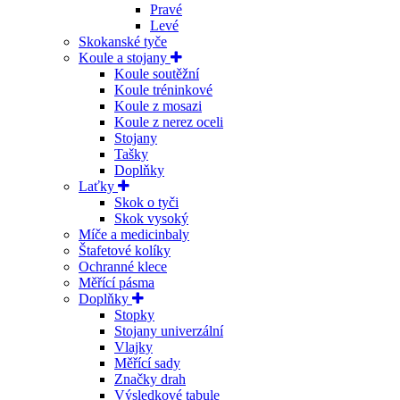
Pravé
Levé
Skokanské tyče
Koule a stojany
Koule soutěžní
Koule tréninkové
Koule z mosazi
Koule z nerez oceli
Stojany
Tašky
Doplňky
Laťky
Skok o tyči
Skok vysoký
Míče a medicinbaly
Štafetové kolíky
Ochranné klece
Měřící pásma
Doplňky
Stopky
Stojany univerzální
Vlajky
Měřící sady
Značky drah
Výsledkové tabule