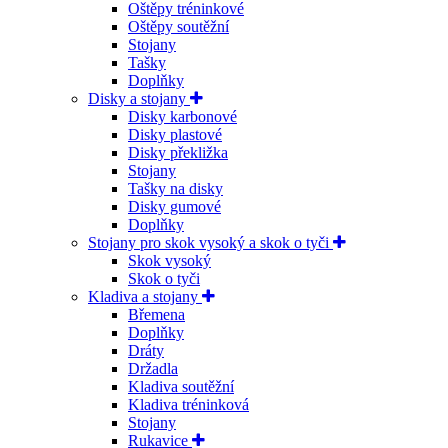
Oštěpy tréninkové
Oštěpy soutěžní
Stojany
Tašky
Doplňky
Disky a stojany
Disky karbonové
Disky plastové
Disky překližka
Stojany
Tašky na disky
Disky gumové
Doplňky
Stojany pro skok vysoký a skok o tyči
Skok vysoký
Skok o tyči
Kladiva a stojany
Břemena
Doplňky
Dráty
Držadla
Kladiva soutěžní
Kladiva tréninková
Stojany
Rukavice