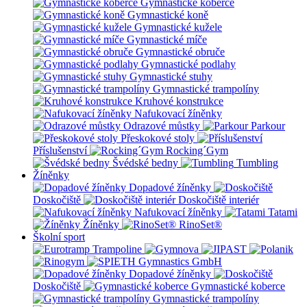
Gymnastické koberce
Gymnastické koně
Gymnastické kužele
Gymnastické míče
Gymnastické obruče
Gymnastické podlahy
Gymnastické stuhy
Gymnastické trampolíny
Kruhové konstrukce
Nafukovací žíněnky
Odrazové můstky
Parkour
Přeskokové stoly
Příslušenství
Rocking´Gym
Švédské bedny
Tumbling
Žíněnky
Dopadové žíněnky
Doskočiště
Doskočiště interiér
Nafukovací žíněnky
Tatami
Žíněnky
RinoSet®
Školní sport
Dopadové žíněnky
Doskočiště
Gymnastické koberce
Gymnastické trampolíny