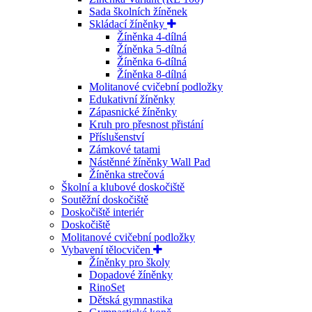
Sada školních žíněnek
Skládací žíněnky
Žíněnka 4-dílná
Žíněnka 5-dílná
Žíněnka 6-dílná
Žíněnka 8-dílná
Molitanové cvičební podložky
Edukativní žíněnky
Zápasnické žíněnky
Kruh pro přesnost přistání
Příslušenství
Zámkové tatami
Nástěnné žíněnky Wall Pad
Žíněnka strečová
Školní a klubové doskočiště
Soutěžní doskočiště
Doskočiště interiér
Doskočiště
Molitanové cvičební podložky
Vybavení tělocvičen
Žíněnky pro školy
Dopadové žíněnky
RinoSet
Dětská gymnastika