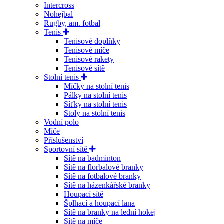
Intercross
Nohejbal
Rugby, am. fotbal
Tenis
Tenisové doplňky
Tenisové míče
Tenisové rakety
Tenisové sítě
Stolní tenis
Míčky na stolní tenis
Pálky na stolní tenis
Síťky na stolní tenis
Stoly na stolní tenis
Vodní polo
Míče
Příslušenství
Sportovní sítě
Sítě na badminton
Sítě na florbalové branky
Sítě na fotbalové branky
Sítě na házenkářské branky
Houpací sítě
Šplhací a houpací lana
Sítě na branky na lední hokej
Sítě na míče