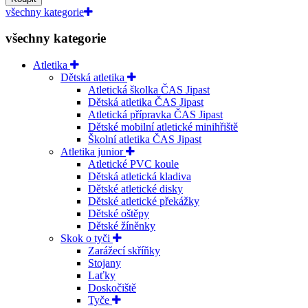
všechny kategorie
všechny kategorie
Atletika
Dětská atletika
Atletická školka ČAS Jipast
Dětská atletika ČAS Jipast
Atletická přípravka ČAS Jipast
Dětské mobilní atletické minihřiště
Školní atletika ČAS Jipast
Atletika junior
Atletické PVC koule
Dětská atletická kladiva
Dětské atletické disky
Dětské atletické překážky
Dětské oštěpy
Dětské žíněnky
Skok o tyči
Zarážecí skříňky
Stojany
Laťky
Doskočiště
Tyče