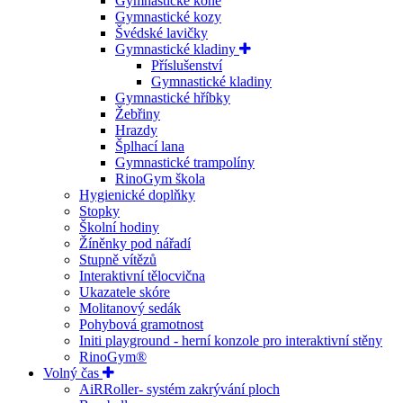
Gymnastické koně
Gymnastické kozy
Švédské lavičky
Gymnastické kladiny
Příslušenství
Gymnastické kladiny
Gymnastické hříbky
Žebřiny
Hrazdy
Šplhací lana
Gymnastické trampolíny
RinoGym škola
Hygienické doplňky
Stopky
Školní hodiny
Žíněnky pod nářadí
Stupně vítězů
Interaktivní tělocvična
Ukazatele skóre
Molitanový sedák
Pohybová gramotnost
Initi playground - herní konzole pro interaktivní stěny
RinoGym®
Volný čas
AiRRoller- systém zakrývání ploch