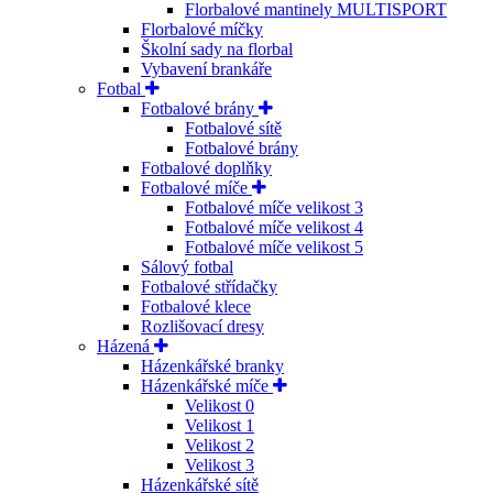
Florbalové mantinely MULTISPORT
Florbalové míčky
Školní sady na florbal
Vybavení brankáře
Fotbal
Fotbalové brány
Fotbalové sítě
Fotbalové brány
Fotbalové doplňky
Fotbalové míče
Fotbalové míče velikost 3
Fotbalové míče velikost 4
Fotbalové míče velikost 5
Sálový fotbal
Fotbalové střídačky
Fotbalové klece
Rozlišovací dresy
Házená
Házenkářské branky
Házenkářské míče
Velikost 0
Velikost 1
Velikost 2
Velikost 3
Házenkářské sítě