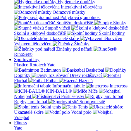
Hygienické doplňky
Interaktivní tělocvična
Odrazové můstky
Pohybová gramotnost
Soutěžní doskočiště
Stopky
Stupně vítězů
Školní a klubové doskočiště
Školní hodiny
Ukazatelé skóre
Vybavení tělocvičen
Žíněnky
Žíněnky pod nářadí
RinoSet®
Sportovní hry
Plastico Rototech
Yate
Badminton
Basketbal
Doplňky
Dresy rozlišovací
Florbal
Fotbal
Házená
Informační tabule
Intercross
KIN-BALL®
Míče
Nohejbal
Příslušenství
Rugby, am. fotbal
Sportovní sítě
Stolní tenis
Tenis
Ukazatelé skóre
Vodní polo
Volejbal
Fitness
Yate