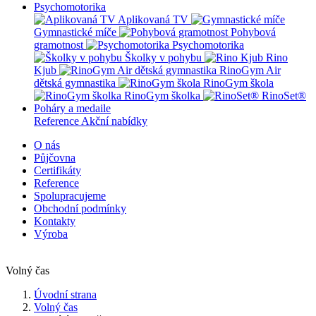
Psychomotorika
Aplikovaná TV
Gymnastické míče
Pohybová
gramotnost
Psychomotorika
Školky v pohybu
Rino
Kjub
RinoGym Air
dětská gymnastika
RinoGym škola
RinoGym školka
RinoSet®
Poháry a medaile
Reference
Akční nabídky
O nás
Půjčovna
Certifikáty
Reference
Spolupracujeme
Obchodní podmínky
Kontakty
Výroba
Volný čas
Úvodní strana
Volný čas