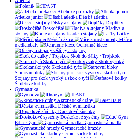
Atletika
Atletické překážky
Atletika junior
Dětská atletika
Disky a stojany
Doplňky
Doskočiště
Kladiva a
stojany
Koule a stojany
Laťky
Měřící pásma
Míče a
medicinbaly
Ochranné klece
Oštěpy a stojany
Skok do dálky / Trojskok
Skok o tyči
Skok vysoký
Skokanské tyče
Startovní bloky
Stojany pro skok vysoký a skok o tyči
Štafetové kolíky
Gymnastika
Akrobatické dráhy
Balet
Dětská gymnastika
Dopadové žíněnky
Doskokové systémy
Educ’Gym
Gymnastická bradla
Gymnastické hrazdy
Gymnastické kladiny