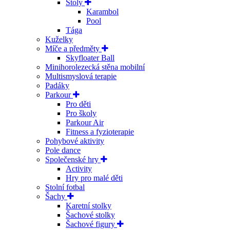
Stoly
Karambol
Pool
Tága
Kuželky
Míče a předměty
Skyfloater Ball
Minihorolezecká stěna mobilní
Multismyslová terapie
Padáky
Parkour
Pro děti
Pro školy
Parkour Air
Fitness a fyzioterapie
Pohybové aktivity
Pole dance
Společenské hry
Activity
Hry pro malé děti
Stolní fotbal
Šachy
Karetní stolky
Šachové stolky
Šachové figury