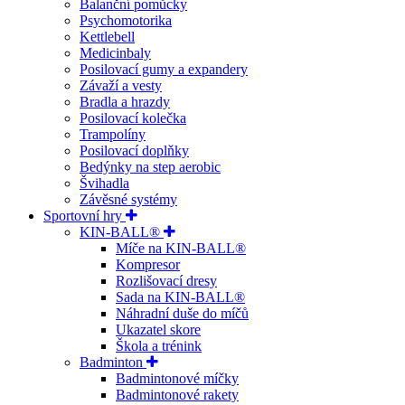
Balanční pomůcky
Psychomotorika
Kettlebell
Medicinbaly
Posilovací gumy a expandery
Závaží a vesty
Bradla a hrazdy
Posilovací kolečka
Trampolíny
Posilovací doplňky
Bedýnky na step aerobic
Švihadla
Závěsné systémy
Sportovní hry
KIN-BALL®
Míče na KIN-BALL®
Kompresor
Rozlišovací dresy
Sada na KIN-BALL®
Náhradní duše do míčů
Ukazatel skore
Škola a trénink
Badminton
Badmintonové míčky
Badmintonové rakety