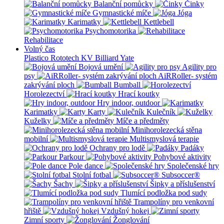
Balanční pomůcky
Činky
Gymnastické míče
Jóga
Karimatky
Kettlebell
Psychomotorika
Rehabilitace
Volný čas
Plastico Rototech
KV Billiard
Yate
Bojová umění
Agility pro
psy
AiRRoller- systém
zakrývání ploch
Bumball
Horolezectví
Hrací koutky
Hry indoor, outdoor
Karimatky
Karty
Kulečník
Kuželky
Míče a předměty
Minihorolezecká stěna
mobilní
Multismyslová terapie
Ochrany pro lodě
Padáky
Parkour
Pohybové aktivity
Pole dance
Společenské hry
Stolní fotbal
Subsoccer®
Šachy
Šipky a příslušenství
Tlumící podložka pod sudy
Trampolíny pro venkovní
hřiště
Vzdušný hokej
Zimní sporty
Žonglování