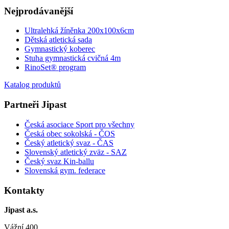
Nejprodávanější
Ultralehká žíněnka 200x100x6cm
Dětská atletická sada
Gymnastický koberec
Stuha gymnastická cvičná 4m
RinoSet® program
Katalog produktů
Partneři Jipast
Česká asociace Sport pro všechny
Česká obec sokolská - ČOS
Český atletický svaz - ČAS
Slovenský atletický zväz
- SAZ
Český svaz Kin-ballu
Slovenská gym. federace
Kontakty
Jipast a.s.
Vážní 400