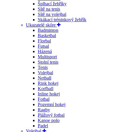
Šplhací žebříky
Sítě na tenis
Sítě na volejbal
Skákací tréninkový žebřík
Ukazatelé skóre
Badminton
Basketbal
Florbal
Futsal
Házená
Multisport
Stolní tenis
Tenis
Volejbal
Netball
Rink hokej
Korfball
Inline hokej
Fotbal
Pozemní hokej
Ragby
Plážový fotbal
Kanoe polo
Padel
Volejbal