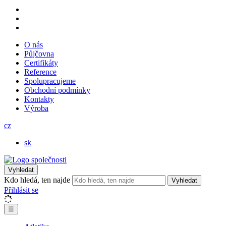
O nás
Půjčovna
Certifikáty
Reference
Spolupracujeme
Obchodní podmínky
Kontakty
Výroba
cz
sk
Vyhledat
Kdo hledá, ten najde
Vyhledat
Přihlásit se
☰