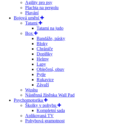
Agility pro psy
Plachta na pergolu
Plavání
Bojová umění
Tatami
Tatami na judo
Box
Bandáže, pásky
Bloky
Chrániče
Doplňky
Helmy
Lapy
Oblečení, obuv
Pytle
Rukavice
Závaží
Wushu
Nástěnná žíněnka Wall Pad
Psychomotorika
Školky v pohybu
Kompletní sada
Aplikovaná TV
Pohybová gramotnost