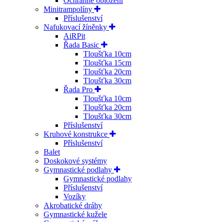
Ochranné obložení
Minitrampolíny
Příslušenství
Nafukovací žíněnky
AiRPit
Řada Basic
Tloušťka 10cm
Tloušťka 15cm
Tloušťka 20cm
Tloušťka 30cm
Řada Pro
Tloušťka 10cm
Tloušťka 20cm
Tloušťka 30cm
Příslušenství
Kruhové konstrukce
Příslušenství
Balet
Doskokové systémy
Gymnastické podlahy
Gymnastické podlahy
Příslušenství
Vozíky
Akrobatické dráhy
Gymnastické kužele