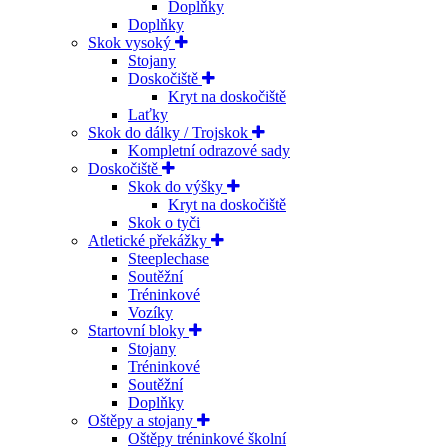
Doplňky
Doplňky
Skok vysoký
Stojany
Doskočiště
Kryt na doskočiště
Laťky
Skok do dálky / Trojskok
Kompletní odrazové sady
Doskočiště
Skok do výšky
Kryt na doskočiště
Skok o tyči
Atletické překážky
Steeplechase
Soutěžní
Tréninkové
Vozíky
Startovní bloky
Stojany
Tréninkové
Soutěžní
Doplňky
Oštěpy a stojany
Oštěpy tréninkové školní