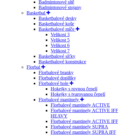
Badmintonové sítě
Badmintonové stojany
Basketbal
Basketbalové desky
Basketbalové koše
Basketbalové míče
Velikost 3
Velikost 5
Velikost 6
Velikost 7
Basketbalové síťky
Basketbalové konstrukce
Florbal
Florbalové branky
Florbalové doplňky
Florbalové hole
Hokejky s rovnou čepelí
Hokejky s tvarovanou čepelí
Florbalové mantinely
Florbalové mantinely ACTIVE
Florbalové mantinely ACTIVE IFF
HEAVY
Florbalové mantinely ACTIVE IFF
Florbalové mantinely SUPRA
Florbalové mantinely SUPRA IFF