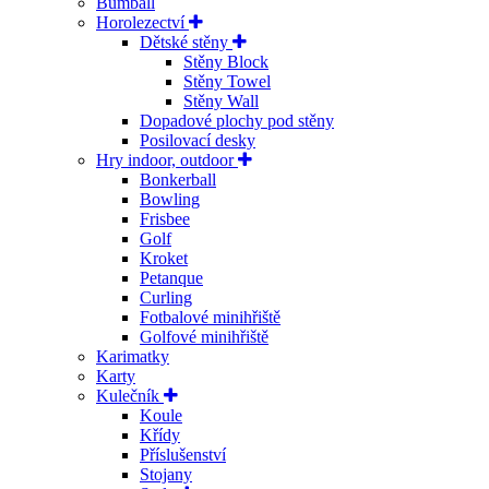
Bumball
Horolezectví
Dětské stěny
Stěny Block
Stěny Towel
Stěny Wall
Dopadové plochy pod stěny
Posilovací desky
Hry indoor, outdoor
Bonkerball
Bowling
Frisbee
Golf
Kroket
Petanque
Curling
Fotbalové minihřiště
Golfové minihřiště
Karimatky
Karty
Kulečník
Koule
Křídy
Příslušenství
Stojany