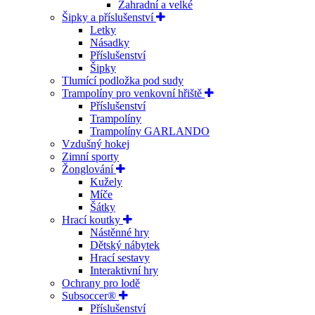
Zahradní a velké
Šipky a příslušenství
Letky
Násadky
Příslušenství
Šipky
Tlumící podložka pod sudy
Trampolíny pro venkovní hřiště
Příslušenství
Trampolíny
Trampolíny GARLANDO
Vzdušný hokej
Zimní sporty
Žonglování
Kužely
Míče
Šátky
Hrací koutky
Nástěnné hry
Dětský nábytek
Hrací sestavy
Interaktivní hry
Ochrany pro lodě
Subsoccer®
Příslušenství