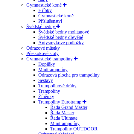
Gymnastické koně
Hříbky
Gymnastické koně
Příslušenství
Švédské bedny
Švédské bedny molitanové
Švédské bedny dřevěné
Antysmykové podložky
Odrazové můstky
Přeskokové stoly
Gymnastické trampolíny
Doplňky
Minitrampolíny
Odrazová plocha pro trampolíny
Sestavy
Trampolínové dráhy
Trampolíny
Žíněnky
Trampolíny Eurotramp
Řada Grand Master
Řada Master
Řada Ultimate
Minitrampolíny
Trampolíny OUTDOOR