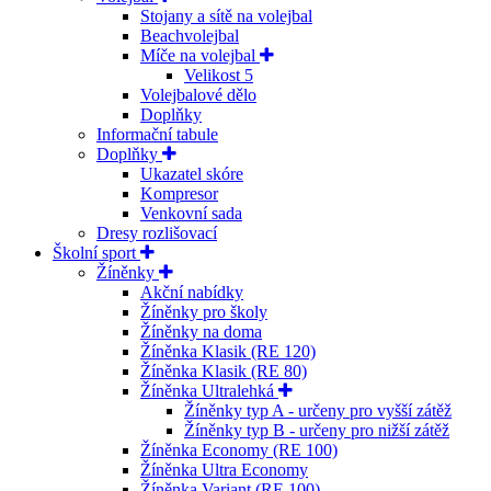
Stojany a sítě na volejbal
Beachvolejbal
Míče na volejbal
Velikost 5
Volejbalové dělo
Doplňky
Informační tabule
Doplňky
Ukazatel skóre
Kompresor
Venkovní sada
Dresy rozlišovací
Školní sport
Žíněnky
Akční nabídky
Žíněnky pro školy
Žíněnky na doma
Žíněnka Klasik (RE 120)
Žíněnka Klasik (RE 80)
Žíněnka Ultralehká
Žíněnky typ A - určeny pro vyšší zátěž
Žíněnky typ B - určeny pro nižší zátěž
Žíněnka Economy (RE 100)
Žíněnka Ultra Economy
Žíněnka Variant (RE 100)