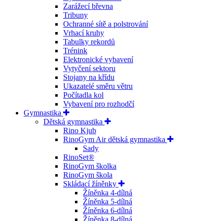
Zarážecí břevna
Tribuny
Ochranné sítě a polstrování
Vrhací kruhy
Tabulky rekordů
Trénink
Elektronické vybavení
Vytyčení sektoru
Stojany na křídu
Ukazatelé směru větru
Počítadla kol
Vybavení pro rozhodčí
Gymnastika
Dětská gymnastika
Rino Kjub
RinoGym Air dětská gymnastika
Sady
RinoSet®
RinoGym školka
RinoGym škola
Skládací žíněnky
Žíněnka 4-dílná
Žíněnka 5-dílná
Žíněnka 6-dílná
Žíněnka 8-dílná