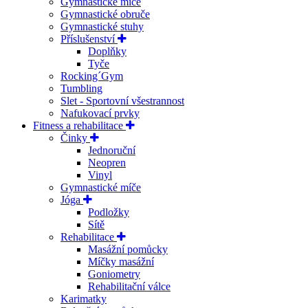
Gymnastické míče
Gymnastické obruče
Gymnastické stuhy
Příslušenství
Doplňky
Tyče
Rocking´Gym
Tumbling
Slet - Sportovní všestrannost
Nafukovací prvky
Fitness a rehabilitace
Činky
Jednoruční
Neopren
Vinyl
Gymnastické míče
Jóga
Podložky
Sítě
Rehabilitace
Masážní pomůcky
Míčky masážní
Goniometry
Rehabilitační válce
Karimatky