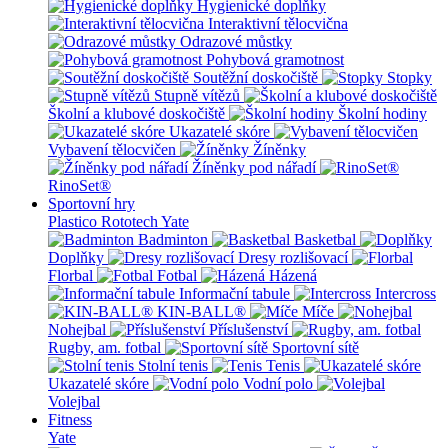
Hygienické doplňky
Interaktivní tělocvična
Odrazové můstky
Pohybová gramotnost
Soutěžní doskočiště
Stopky
Stupně vítězů
Školní a klubové doskočiště
Školní hodiny
Ukazatelé skóre
Vybavení tělocvičen
Žíněnky
Žíněnky pod nářadí
RinoSet®
Sportovní hry
Plastico Rototech
Yate
Badminton
Basketbal
Doplňky
Dresy rozlišovací
Florbal
Fotbal
Házená
Informační tabule
Intercross
KIN-BALL®
Míče
Nohejbal
Příslušenství
Rugby, am. fotbal
Sportovní sítě
Stolní tenis
Tenis
Ukazatelé skóre
Vodní polo
Volejbal
Fitness
Yate