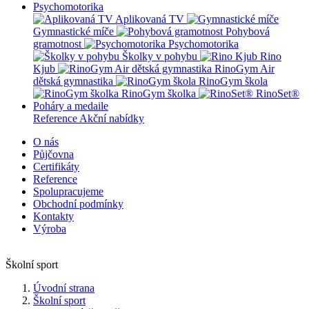
Psychomotorika
Aplikovaná TV
Gymnastické míče
Pohybová
gramotnost
Psychomotorika
Školky v pohybu
Rino
Kjub
RinoGym Air
dětská gymnastika
RinoGym škola
RinoGym školka
RinoSet®
Poháry a medaile
Reference
Akční nabídky
O nás
Půjčovna
Certifikáty
Reference
Spolupracujeme
Obchodní podmínky
Kontakty
Výroba
Školní sport
Úvodní strana
Školní sport