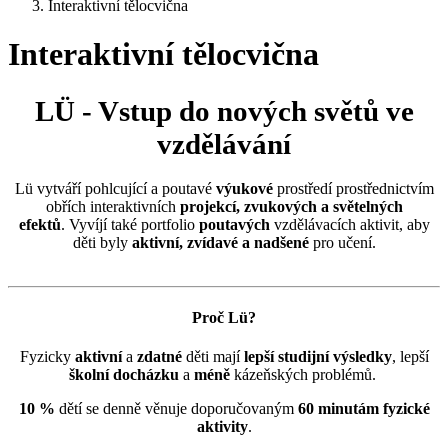
Interaktivní tělocvična
Interaktivní tělocvična
LÜ - Vstup do nových světů ve
vzdělávání
Lü vytváří pohlcující a poutavé
výukové
prostředí prostřednictvím
obřích interaktivních
projekcí, zvukových a světelných
efektů
. Vyvíjí také portfolio
poutavých
vzdělávacích aktivit, aby
děti byly
aktivní, zvídavé a nadšené
pro učení.
Proč Lü?
Fyzicky
aktivní
a
zdatné
děti mají
lepší studijní výsledky
, lepší
školní docházku
a
méně
kázeňských problémů.
10 %
dětí se denně věnuje doporučovaným
60 minutám fyzické
aktivity
.