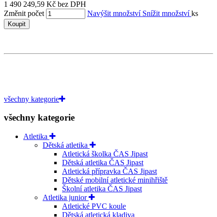
1 490 249,59 Kč bez DPH
Změnit počet
Navýšit množství
Snížit množství
ks
Koupit
všechny kategorie
všechny kategorie
Atletika
Dětská atletika
Atletická školka ČAS Jipast
Dětská atletika ČAS Jipast
Atletická přípravka ČAS Jipast
Dětské mobilní atletické minihřiště
Školní atletika ČAS Jipast
Atletika junior
Atletické PVC koule
Dětská atletická kladiva