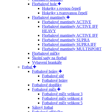
Florbalové hole
Hokejky s rovnou čepelí
Hokejky s tvarovanou čepelí
Florbalové mantinely
Florbalové mantinely ACTIVE
Florbalové mantinely ACTIVE IFF
HEAVY
Florbalové mantinely ACTIVE IFF
Florbalové mantinely SUPRA
Florbalové mantinely SUPRA IFF
Florbalové mantinely MULTISPORT
Florbalové míčky
Školní sady na florbal
Vybavení brankáře
Fotbal
Fotbalové brány
Fotbalové sítě
Fotbalové brány
Fotbalové doplňky
Fotbalové míče
Fotbalové míče velikost 3
Fotbalové míče velikost 4
Fotbalové míče velikost 5
Sálový fotbal
Fotbalové střídačky