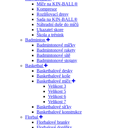
Míče na KIN-BALL®
Kompresor
Rozlišovací dresy
Sada na KIN-BALL®
Náhradní duše do míčů
Ukazatel skore
Škola a trénink
Badminton
Badmintonové míčky
Badmintonové rakety
Badmintonové sítě
Badmintonové stojany
Basketbal
Basketbalové desky
Basketbalové koše
Basketbalové míče
Velikost 3
Velikost 5
Velikost 6
Velikost 7
Basketbalové síťky
Basketbalové konstrukce
Florbal
Florbalové branky
Florbalové doplňky