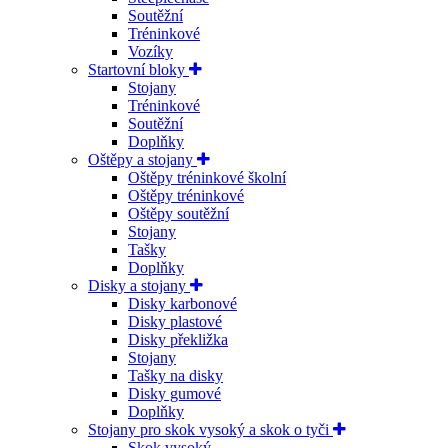
Soutěžní
Tréninkové
Vozíky
Startovní bloky
Stojany
Tréninkové
Soutěžní
Doplňky
Oštěpy a stojany
Oštěpy tréninkové školní
Oštěpy tréninkové
Oštěpy soutěžní
Stojany
Tašky
Doplňky
Disky a stojany
Disky karbonové
Disky plastové
Disky překližka
Stojany
Tašky na disky
Disky gumové
Doplňky
Stojany pro skok vysoký a skok o tyči
Skok vysoký