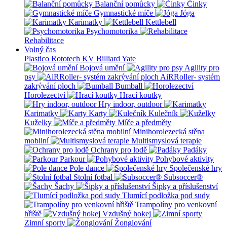
Balanční pomůcky
Činky
Gymnastické míče
Jóga
Karimatky
Kettlebell
Psychomotorika
Rehabilitace
Volný čas
Plastico Rototech
KV Billiard
Yate
Bojová umění
Agility pro
psy
AiRRoller- systém
zakrývání ploch
Bumball
Horolezectví
Hrací koutky
Hry indoor, outdoor
Karimatky
Karty
Kulečník
Kuželky
Míče a předměty
Minihorolezecká stěna
mobilní
Multismyslová terapie
Ochrany pro lodě
Padáky
Parkour
Pohybové aktivity
Pole dance
Společenské hry
Stolní fotbal
Subsoccer®
Šachy
Šipky a příslušenství
Tlumící podložka pod sudy
Trampolíny pro venkovní
hřiště
Vzdušný hokej
Zimní sporty
Žonglování