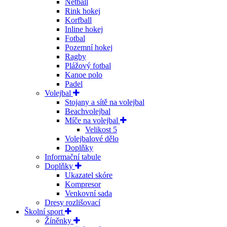
Netball
Rink hokej
Korfball
Inline hokej
Fotbal
Pozemní hokej
Ragby
Plážový fotbal
Kanoe polo
Padel
Volejbal
Stojany a sítě na volejbal
Beachvolejbal
Míče na volejbal
Velikost 5
Volejbalové dělo
Doplňky
Informační tabule
Doplňky
Ukazatel skóre
Kompresor
Venkovní sada
Dresy rozlišovací
Školní sport
Žíněnky