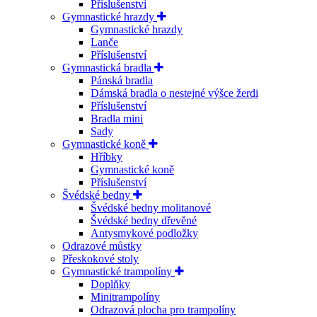
Příslušenství
Gymnastické hrazdy
Gymnastické hrazdy
Lanče
Příslušenství
Gymnastická bradla
Pánská bradla
Dámská bradla o nestejné výšce žerdi
Příslušenství
Bradla mini
Sady
Gymnastické koně
Hříbky
Gymnastické koně
Příslušenství
Švédské bedny
Švédské bedny molitanové
Švédské bedny dřevěné
Antysmykové podložky
Odrazové můstky
Přeskokové stoly
Gymnastické trampolíny
Doplňky
Minitrampolíny
Odrazová plocha pro trampolíny