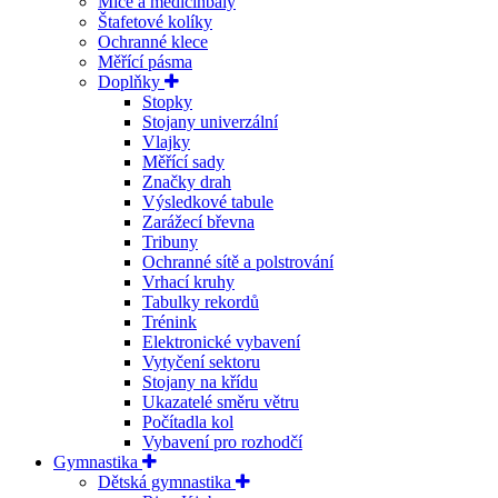
Míče a medicinbaly
Štafetové kolíky
Ochranné klece
Měřící pásma
Doplňky
Stopky
Stojany univerzální
Vlajky
Měřící sady
Značky drah
Výsledkové tabule
Zarážecí břevna
Tribuny
Ochranné sítě a polstrování
Vrhací kruhy
Tabulky rekordů
Trénink
Elektronické vybavení
Vytyčení sektoru
Stojany na křídu
Ukazatelé směru větru
Počítadla kol
Vybavení pro rozhodčí
Gymnastika
Dětská gymnastika