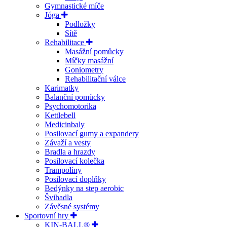
Gymnastické míče
Jóga
Podložky
Sítě
Rehabilitace
Masážní pomůcky
Míčky masážní
Goniometry
Rehabilitační válce
Karimatky
Balanční pomůcky
Psychomotorika
Kettlebell
Medicinbaly
Posilovací gumy a expandery
Závaží a vesty
Bradla a hrazdy
Posilovací kolečka
Trampolíny
Posilovací doplňky
Bedýnky na step aerobic
Švihadla
Závěsné systémy
Sportovní hry
KIN-BALL®