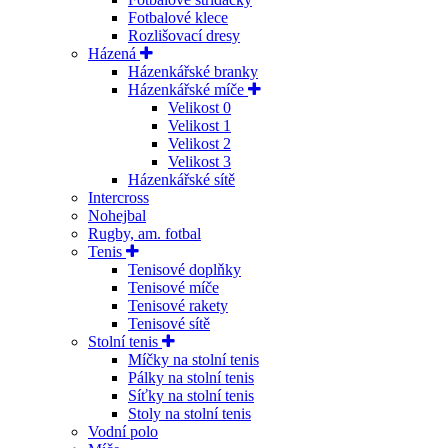
Fotbalové klece
Rozlišovací dresy
Házená
Házenkářské branky
Házenkářské míče
Velikost 0
Velikost 1
Velikost 2
Velikost 3
Házenkářské sítě
Intercross
Nohejbal
Rugby, am. fotbal
Tenis
Tenisové doplňky
Tenisové míče
Tenisové rakety
Tenisové sítě
Stolní tenis
Míčky na stolní tenis
Pálky na stolní tenis
Síťky na stolní tenis
Stoly na stolní tenis
Vodní polo