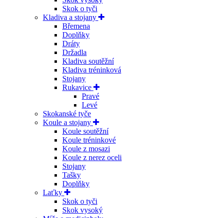
Skok o tyči
Kladiva a stojany
Břemena
Doplňky
Dráty
Držadla
Kladiva soutěžní
Kladiva tréninková
Stojany
Rukavice
Pravé
Levé
Skokanské tyče
Koule a stojany
Koule soutěžní
Koule tréninkové
Koule z mosazi
Koule z nerez oceli
Stojany
Tašky
Doplňky
Laťky
Skok o tyči
Skok vysoký