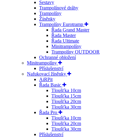
Sestavy
Trampolínové dráhy
Trampolíny
Žíněnky
Trampolíny Eurotramp
Řada Grand Master
Řada Master
Řada Ultimate
Minitrampolíny
Trampolíny OUTDOOR
Ochranné obložení
Minitrampolíny
Příslušenství
Nafukovací žíněnky
AiRPit
Řada Basic
Tloušťka 10cm
Tloušťka 15cm
Tloušťka 20cm
Tloušťka 30cm
Řada Pro
Tloušťka 10cm
Tloušťka 20cm
Tloušťka 30cm
Příslušenství