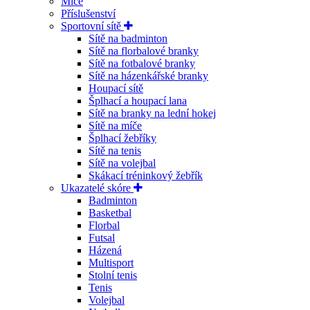
Míče
Příslušenství
Sportovní sítě
Sítě na badminton
Sítě na florbalové branky
Sítě na fotbalové branky
Sítě na házenkářské branky
Houpací sítě
Šplhací a houpací lana
Sítě na branky na lední hokej
Sítě na míče
Šplhací žebříky
Sítě na tenis
Sítě na volejbal
Skákací tréninkový žebřík
Ukazatelé skóre
Badminton
Basketbal
Florbal
Futsal
Házená
Multisport
Stolní tenis
Tenis
Volejbal