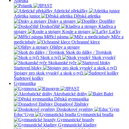
Atletika
Atletické překážky
Atletika junior
Dětská atletika
Disky a stojany
Doplňky
Doskočiště
Kladiva a
stojany
Koule a stojany
Laťky
Měřící pásma
Míče a
medicinbaly
Ochranné klece
Oštěpy a stojany
Skok do dálky / Trojskok
Skok o tyči
Skok vysoký
Skokanské tyče
Startovní bloky
Stojany pro skok vysoký a skok o tyči
Štafetové kolíky
Gymnastika
Akrobatické dráhy
Balet
Dětská gymnastika
Dopadové žíněnky
Doskokové systémy
Educ’Gym
Gymnastická bradla
Gymnastické hrazdy
Gymnastické kladiny