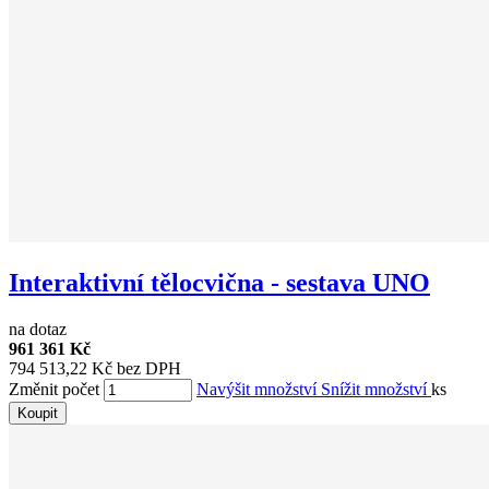
Interaktivní tělocvična - sestava UNO
na dotaz
961 361 Kč
794 513,22 Kč bez DPH
Změnit počet
Navýšit množství
Snížit množství
ks
Koupit