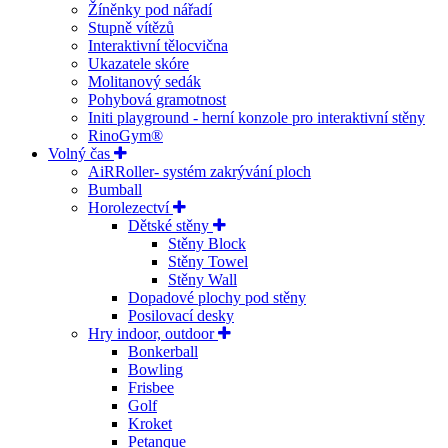
Žíněnky pod nářadí
Stupně vítězů
Interaktivní tělocvična
Ukazatele skóre
Molitanový sedák
Pohybová gramotnost
Initi playground - herní konzole pro interaktivní stěny
RinoGym®
Volný čas
AiRRoller- systém zakrývání ploch
Bumball
Horolezectví
Dětské stěny
Stěny Block
Stěny Towel
Stěny Wall
Dopadové plochy pod stěny
Posilovací desky
Hry indoor, outdoor
Bonkerball
Bowling
Frisbee
Golf
Kroket
Petanque