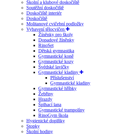
Školní a klubové doskočiště
Soutěžní doskočiště
Doskočiště interiér
Doskočiště
Molitanové cvičební podložky
Vybavení tělocvičen
Žíněnky pro školy
Dopadové žíněnky
RinoSet
Dětská gymnastika
Gymnastické koně
Gymnastické kozy
Švédské lavičky
Gymnastické kladiny
Příslušenství
Gymnastické kladiny
Gymnastické hříbky
Žebřiny
Hrazdy
Šplhací lana
Gymnastické trampolíny
RinoGym škola
Hygienické doplňky
Stopky
Školní hodiny