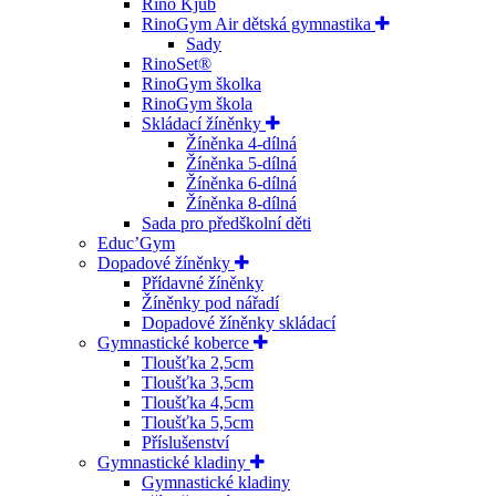
Rino Kjub
RinoGym Air dětská gymnastika
Sady
RinoSet®
RinoGym školka
RinoGym škola
Skládací žíněnky
Žíněnka 4-dílná
Žíněnka 5-dílná
Žíněnka 6-dílná
Žíněnka 8-dílná
Sada pro předškolní děti
Educ’Gym
Dopadové žíněnky
Přídavné žíněnky
Žíněnky pod nářadí
Dopadové žíněnky skládací
Gymnastické koberce
Tloušťka 2,5cm
Tloušťka 3,5cm
Tloušťka 4,5cm
Tloušťka 5,5cm
Příslušenství
Gymnastické kladiny
Gymnastické kladiny