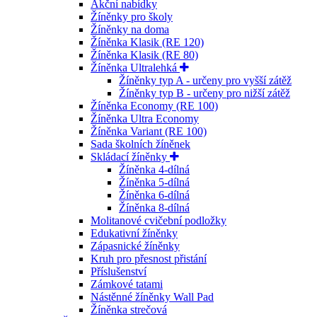
Akční nabídky
Žíněnky pro školy
Žíněnky na doma
Žíněnka Klasik (RE 120)
Žíněnka Klasik (RE 80)
Žíněnka Ultralehká
Žíněnky typ A - určeny pro vyšší zátěž
Žíněnky typ B - určeny pro nižší zátěž
Žíněnka Economy (RE 100)
Žíněnka Ultra Economy
Žíněnka Variant (RE 100)
Sada školních žíněnek
Skládací žíněnky
Žíněnka 4-dílná
Žíněnka 5-dílná
Žíněnka 6-dílná
Žíněnka 8-dílná
Molitanové cvičební podložky
Edukativní žíněnky
Zápasnické žíněnky
Kruh pro přesnost přistání
Příslušenství
Zámkové tatami
Nástěnné žíněnky Wall Pad
Žíněnka strečová