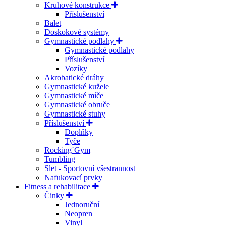
Kruhové konstrukce
Příslušenství
Balet
Doskokové systémy
Gymnastické podlahy
Gymnastické podlahy
Příslušenství
Vozíky
Akrobatické dráhy
Gymnastické kužele
Gymnastické míče
Gymnastické obruče
Gymnastické stuhy
Příslušenství
Doplňky
Tyče
Rocking´Gym
Tumbling
Slet - Sportovní všestrannost
Nafukovací prvky
Fitness a rehabilitace
Činky
Jednoruční
Neopren
Vinyl