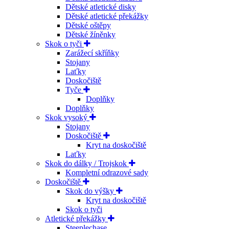
Dětské atletické disky
Dětské atletické překážky
Dětské oštěpy
Dětské žíněnky
Skok o tyči
Zarážecí skříňky
Stojany
Laťky
Doskočiště
Tyče
Doplňky
Doplňky
Skok vysoký
Stojany
Doskočiště
Kryt na doskočiště
Laťky
Skok do dálky / Trojskok
Kompletní odrazové sady
Doskočiště
Skok do výšky
Kryt na doskočiště
Skok o tyči
Atletické překážky
Steeplechase