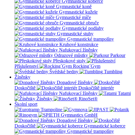
Gymnastické koberce
Gymnastické koně
Gymnastické kužele
Gymnastické míče
Gymnastické obruče
Gymnastické podlahy
Gymnastické stuhy
Gymnastické trampolíny
Kruhové konstrukce
Nafukovací žíněnky
Odrazové můstky
Parkour
Přeskokové stoly
Příslušenství
Rocking´Gym
Švédské bedny
Tumbling
Žíněnky
Dopadové žíněnky
Doskočiště
Doskočiště interiér
Nafukovací žíněnky
Tatami
Žíněnky
RinoSet®
Školní sport
Dopadové žíněnky
Doskočiště
Gymnastické koberce
Gymnastické trampolíny