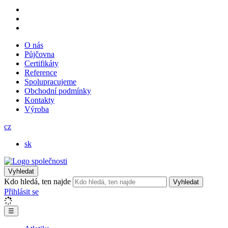
O nás
Půjčovna
Certifikáty
Reference
Spolupracujeme
Obchodní podmínky
Kontakty
Výroba
cz
sk
Vyhledat
Kdo hledá, ten najde
Vyhledat
Přihlásit se
☰