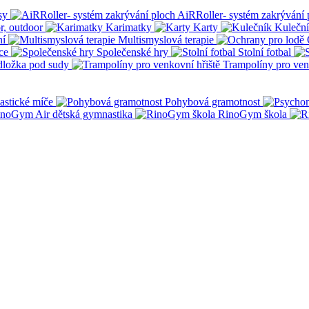
sy
AiRRoller- systém zakrývání 
r, outdoor
Karimatky
Karty
Kulečn
ní
Multismyslová terapie
ce
Společenské hry
Stolní fotbal
dložka pod sudy
Trampolíny pro ven
stické míče
Pohybová gramotnost
noGym Air dětská gymnastika
RinoGym škola