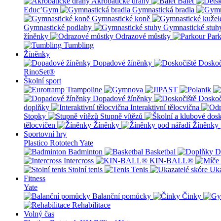
Akrobatické dráhy
Balet
Educ’Gym
Gymnastická bradla
Gymnastické koně
Gymnastické podlahy
Gymnastické stuh
žíněnky
Odrazové můstky
Par
Tumbling
Žíněnky
Dopadové žíněnky
Doskoč
RinoSet®
Školní sport
Dopadové žíněnky
Doskoč
doplňky
Interaktivní tělocvična
Stopky
Stupně vítězů
tělocvičen
Žíněnky
Žíněnky 
Sportovní hry
Plastico Rototech
Yate
Badminton
Basketbal
D
Intercross
KIN-BALL®
Stolní tenis
Tenis
Uka
Fitness
Yate
Balanční pomůcky
Činky
Rehabilitace
Volný čas