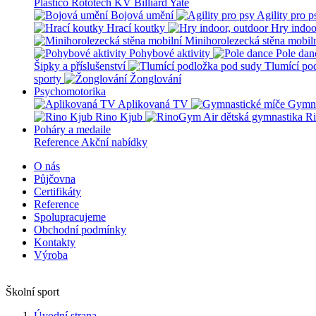
Plastico Rototech
KV Billiard
Yate
Bojová umění
Agility pro p
Hrací koutky
Hry indoo
Minihorolezecká stěna mobil
Pohybové aktivity
Pole dan
Šipky a příslušenství
Tlumící po
sporty
Žonglování
Psychomotorika
Aplikovaná TV
Gymna
Rino Kjub
Ri
Poháry a medaile
Reference
Akční nabídky
O nás
Půjčovna
Certifikáty
Reference
Spolupracujeme
Obchodní podmínky
Kontakty
Výroba
Školní sport
Úvodní strana