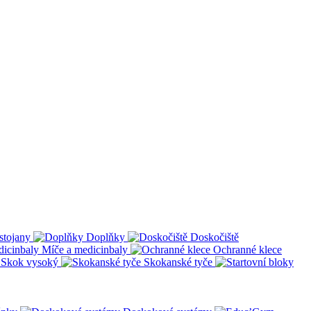
stojany
Doplňky
Doskočiště
Míče a medicinbaly
Ochranné klece
Skok vysoký
Skokanské tyče