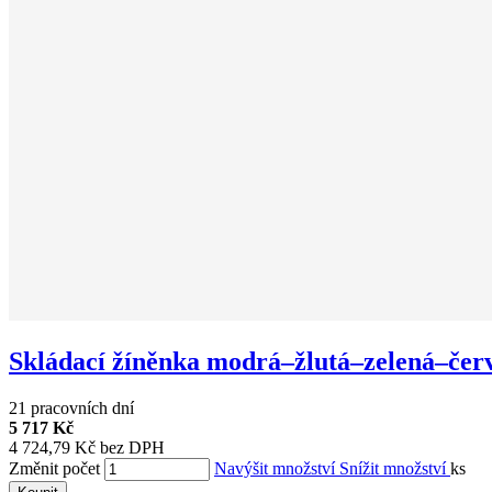
Skládací žíněnka modrá–žlutá–zelená–čer
21 pracovních dní
5 717 Kč
4 724,79 Kč bez DPH
Změnit počet
Navýšit množství
Snížit množství
ks