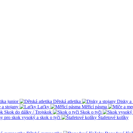
tika junior
Dětská atletika
Disky a 
 a stojany
Laťky
Měřící pásma
Skok do dálky / Trojskok
Skok o tyči
ny pro skok vysoký a skok o tyči
Štafetové kolíky