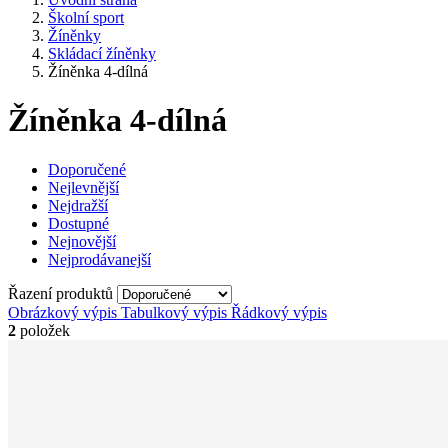
Školní sport
Žíněnky
Skládací žíněnky
Žíněnka 4-dílná
Žíněnka 4-dílná
Doporučené
Nejlevnější
Nejdražší
Dostupné
Nejnovější
Nejprodávanejší
Řazení produktů
Obrázkový výpis
Tabulkový výpis
Řádkový výpis
2
položek