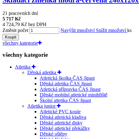
21 pracovních dní
5 717 Kč
4 724,79 Kč bez DPH
Změnit počet
Navýšit množství
Snížit množství
ks
Koupit
všechny kategorie
všechny kategorie
Atletika
Dětská atletika
Atletická školka ČAS Jipast
Dětská atletika ČAS Jipast
Atletická přípravka ČAS Jipast
Dětské mobilní atletické minihřiště
Školní atletika ČAS Jipast
Atletika junior
Atletické PVC koule
Dětská atletická kladiva
Dětské atletické disky
Dětské atletické překážky
Dětské oštěpy