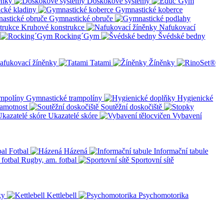
ěnky
Doskokové systémy
cké kladiny
Gymnastické koberce
Gymnastické obruče
Kruhové konstrukce
Nafukovací
Rocking´Gym
Švédské bedny
afukovací žíněnky
Tatami
Žíněnky
Gymnastické trampolíny
Hygienické
amotnost
Soutěžní doskočiště
Ukazatelé skóre
Vybavení
Fotbal
Házená
Informační tabule
Rugby, am. fotbal
Sportovní sítě
ky
Kettlebell
Psychomotorika