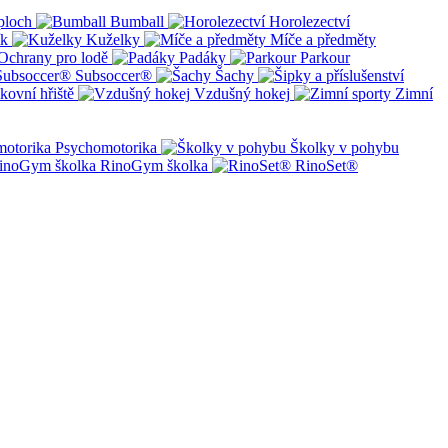
ploch
Bumball
Horolezectví
ík
Kuželky
Míče a předměty
Ochrany pro lodě
Padáky
Parkour
Subsoccer®
Šachy
kovní hřiště
Vzdušný hokej
Zimní
Psychomotorika
Školky v pohybu
RinoGym školka
RinoSet®