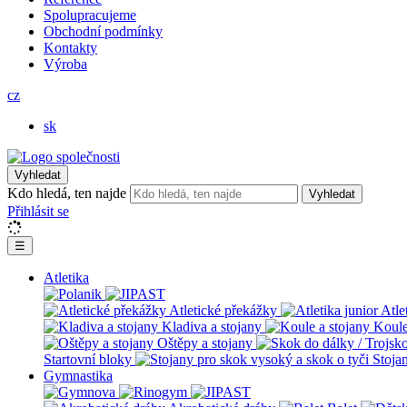
Spolupracujeme
Obchodní podmínky
Kontakty
Výroba
cz
sk
Vyhledat
Kdo hledá, ten najde
Vyhledat
Přihlásit se
☰
Atletika
Atletické překážky
Atle
Kladiva a stojany
Koule
Oštěpy a stojany
Startovní bloky
Stoja
Gymnastika