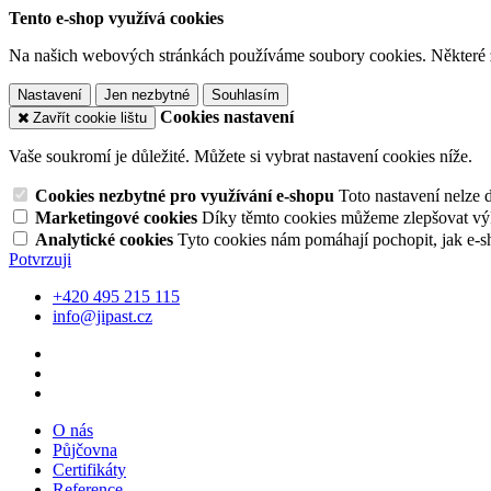
Tento e-shop využívá cookies
Na našich webových stránkách používáme soubory cookies. Některé z n
Nastavení
Jen nezbytné
Souhlasím
Cookies nastavení
Zavřít cookie lištu
Vaše soukromí je důležité. Můžete si vybrat nastavení cookies níže.
Cookies nezbytné pro využívání e-shopu
Toto nastavení nelze 
Marketingové cookies
Díky těmto cookies můžeme zlepšovat výko
Analytické cookies
Tyto cookies nám pomáhají pochopit, jak e-s
Potvrzuji
+420 495 215 115
info@jipast.cz
O nás
Půjčovna
Certifikáty
Reference