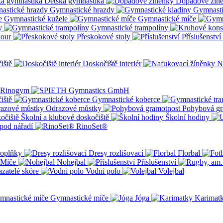
Dětská gymnastika
Dopadové žín
Gymnastické hrazdy
Gymnasti
Gymnastické kužele
Gymnastické míče
y
Gymnastické trampolíny
kour
Přeskokové stoly
Příslušenství
iště
Doskočiště interiér
N
iště
Gymnastické koberce
Odrazové můstky
Pohybová gr
Školní a klubové doskočiště
Školní hodiny
pod nářadí
RinoSet®
oplňky
Dresy rozlišovací
Florbal
Míče
Nohejbal
Příslušenství
zatelé skóre
Vodní polo
Volejbal
Gymnastické míče
Jóga
Karimat