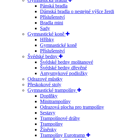
Gymnastická bradla
Pánská bradla
Dámská bradla o nestejné výšce žerdi
Příslušenství
Bradla mini
Sady
Gymnastické koně
Hříbky
Gymnastické koně
Příslušenství
Švédské bedny
Švédské bedny molitanové
Švédské bedny dřevěné
Antysmykové podložky
Odrazové můstky
Přeskokové stoly
Gymnastické trampolíny
Doplňky
Minitrampolíny
Odrazová plocha pro trampolíny
Sestavy
Trampolínové dráhy
Trampolíny
Žíněnky
Trampolíny Eurotramp