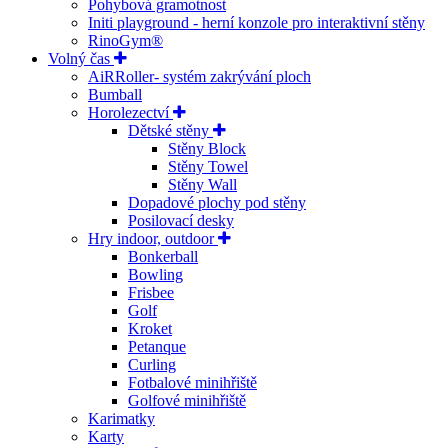
Pohybová gramotnost
Initi playground - herní konzole pro interaktivní stěny
RinoGym®
Volný čas
AiRRoller- systém zakrývání ploch
Bumball
Horolezectví
Dětské stěny
Stěny Block
Stěny Towel
Stěny Wall
Dopadové plochy pod stěny
Posilovací desky
Hry indoor, outdoor
Bonkerball
Bowling
Frisbee
Golf
Kroket
Petanque
Curling
Fotbalové minihřiště
Golfové minihřiště
Karimatky
Karty