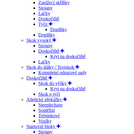
Zarážecí skříňky
Stojany
Laťky
Doskočiště
Tyče
Doplňky
Doplňky
Skok vysoký
Stojany
Doskočiště
Kryt na doskočiště
Laťky
Skok do dálky / Trojskok
Kompletní odrazové sady
Doskočiště
Skok do výšky
Kryt na doskočiště
Skok o tyči
Atletické překážky
Steeplechase
Soutěžní
Tréninkové
Vozíky
Startovní bloky
Stojany