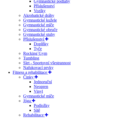
Gymnastické podlahy
Příslušenství
Vozíky
Akrobatické dráhy
Gymnastické kužele
Gymnastické míče
Gymnastické obruče
Gymnastické stuhy
Příslušenství
Doplňky
Tyče
Rocking´Gym
Tumbling
Slet - Sportovní všestrannost
Nafukovací prvky
Fitness a rehabilitace
Činky
Jednoruční
Neopren
Vinyl
Gymnastické míče
Jóga
Podložky
Sítě
Rehabilitace