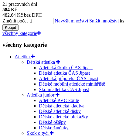
21 pracovních dní
584 Kč
482,64 Kč bez DPH
Změnit počet
Navýšit množství
Snížit množství
ks
Koupit
všechny kategorie
všechny kategorie
Atletika
Dětská atletika
Atletická školka ČAS Jipast
Dětská atletika ČAS Jipast
Atletická přípravka ČAS Jipast
Dětské mobilní atletické minihřiště
Školní atletika ČAS Jipast
Atletika junior
Atletické PVC koule
Dětská atletická kladiva
Dětské atletické disky
Dětské atletické překážky
Dětské oštěpy
Dětské žíněnky
Skok o tyči