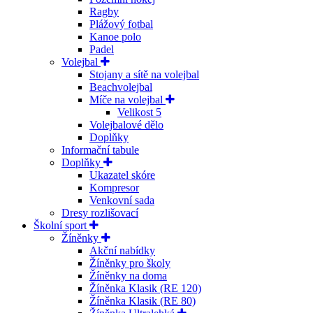
Ragby
Plážový fotbal
Kanoe polo
Padel
Volejbal
Stojany a sítě na volejbal
Beachvolejbal
Míče na volejbal
Velikost 5
Volejbalové dělo
Doplňky
Informační tabule
Doplňky
Ukazatel skóre
Kompresor
Venkovní sada
Dresy rozlišovací
Školní sport
Žíněnky
Akční nabídky
Žíněnky pro školy
Žíněnky na doma
Žíněnka Klasik (RE 120)
Žíněnka Klasik (RE 80)