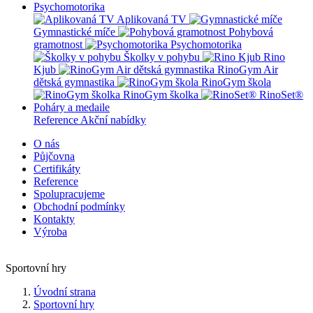
Psychomotorika
Aplikovaná TV
Gymnastické míče
Pohybová
gramotnost
Psychomotorika
Školky v pohybu
Rino
Kjub
RinoGym Air
dětská gymnastika
RinoGym škola
RinoGym školka
RinoSet®
Poháry a medaile
Reference
Akční nabídky
O nás
Půjčovna
Certifikáty
Reference
Spolupracujeme
Obchodní podmínky
Kontakty
Výroba
Sportovní hry
Úvodní strana
Sportovní hry