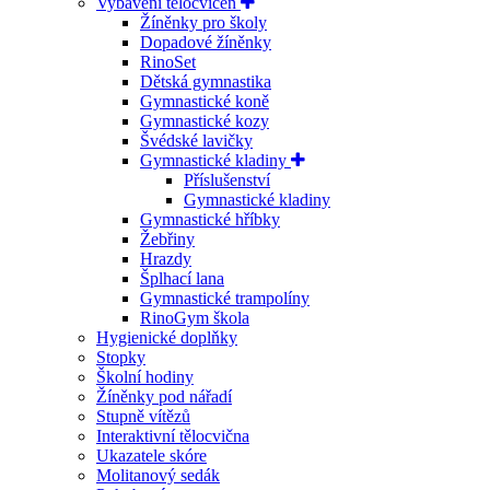
Vybavení tělocvičen
Žíněnky pro školy
Dopadové žíněnky
RinoSet
Dětská gymnastika
Gymnastické koně
Gymnastické kozy
Švédské lavičky
Gymnastické kladiny
Příslušenství
Gymnastické kladiny
Gymnastické hříbky
Žebřiny
Hrazdy
Šplhací lana
Gymnastické trampolíny
RinoGym škola
Hygienické doplňky
Stopky
Školní hodiny
Žíněnky pod nářadí
Stupně vítězů
Interaktivní tělocvična
Ukazatele skóre
Molitanový sedák