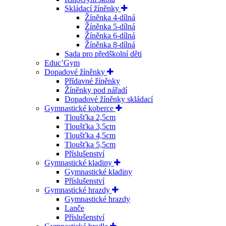
Skládací žíněnky
Žíněnka 4-dílná
Žíněnka 5-dílná
Žíněnka 6-dílná
Žíněnka 8-dílná
Sada pro předškolní děti
Educ’Gym
Dopadové žíněnky
Přídavné žíněnky
Žíněnky pod nářadí
Dopadové žíněnky skládací
Gymnastické koberce
Tloušťka 2,5cm
Tloušťka 3,5cm
Tloušťka 4,5cm
Tloušťka 5,5cm
Příslušenství
Gymnastické kladiny
Gymnastické kladiny
Příslušenství
Gymnastické hrazdy
Gymnastické hrazdy
Lanče
Příslušenství