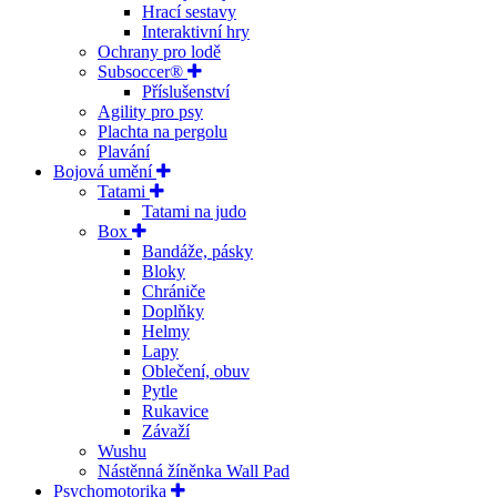
Hrací sestavy
Interaktivní hry
Ochrany pro lodě
Subsoccer®
Příslušenství
Agility pro psy
Plachta na pergolu
Plavání
Bojová umění
Tatami
Tatami na judo
Box
Bandáže, pásky
Bloky
Chrániče
Doplňky
Helmy
Lapy
Oblečení, obuv
Pytle
Rukavice
Závaží
Wushu
Nástěnná žíněnka Wall Pad
Psychomotorika