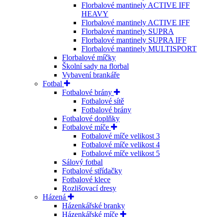
Florbalové mantinely ACTIVE IFF
HEAVY
Florbalové mantinely ACTIVE IFF
Florbalové mantinely SUPRA
Florbalové mantinely SUPRA IFF
Florbalové mantinely MULTISPORT
Florbalové míčky
Školní sady na florbal
Vybavení brankáře
Fotbal
Fotbalové brány
Fotbalové sítě
Fotbalové brány
Fotbalové doplňky
Fotbalové míče
Fotbalové míče velikost 3
Fotbalové míče velikost 4
Fotbalové míče velikost 5
Sálový fotbal
Fotbalové střídačky
Fotbalové klece
Rozlišovací dresy
Házená
Házenkářské branky
Házenkářské míče