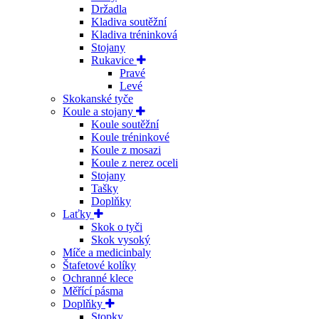
Držadla
Kladiva soutěžní
Kladiva tréninková
Stojany
Rukavice
Pravé
Levé
Skokanské tyče
Koule a stojany
Koule soutěžní
Koule tréninkové
Koule z mosazi
Koule z nerez oceli
Stojany
Tašky
Doplňky
Laťky
Skok o tyči
Skok vysoký
Míče a medicinbaly
Štafetové kolíky
Ochranné klece
Měřící pásma
Doplňky
Stopky