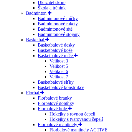
Ukazatel skore
Škola a trénink
Badminton
Badmintonové míčky
Badmintonové rakety
Badmintonové sítě
Badmintonové stojany
Basketbal
Basketbalové desky
Basketbalové koše
Basketbalové míče
Velikost 3
Velikost 5
Velikost 6
Velikost 7
Basketbalové síťky
Basketbalové konstrukce
Florbal
Florbalové branky
Florbalové doplňky
Florbalové hole
Hokejky s rovnou čepelí
Hokejky s tvarovanou čepelí
Florbalové mantinely
Florbalové mantinely ACTIVE