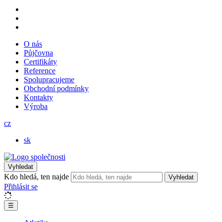
O nás
Půjčovna
Certifikáty
Reference
Spolupracujeme
Obchodní podmínky
Kontakty
Výroba
cz
sk
Vyhledat
Kdo hledá, ten najde
Vyhledat
Přihlásit se
☰