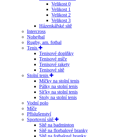
Velikost 0
Velikost 1
Velikost 2
Velikost 3
Házenkářské sítě
Intercross
Nohejbal
Rugby, am. fotbal
Tenis
Tenisové doplňky
Tenisové míče
Tenisové rakety
Tenisové sítě
Stolní tenis
Míčky na stolní tenis
Pálky na stolní tenis
Síťky na stolní tenis
Stoly na stolní tenis
Vodní polo
Míče
Příslušenství
Sportovní sítě
Sítě na badminton
Sítě na florbalové branky
Sítě na fotbalové branky