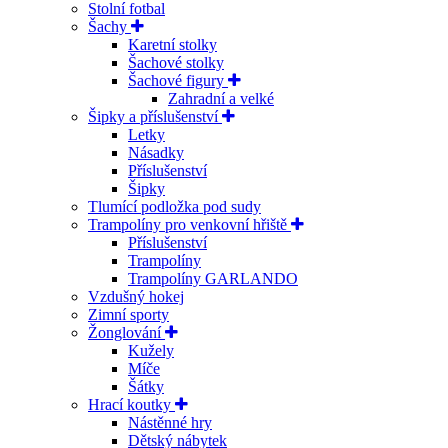
Stolní fotbal
Šachy
Karetní stolky
Šachové stolky
Šachové figury
Zahradní a velké
Šipky a příslušenství
Letky
Násadky
Příslušenství
Šipky
Tlumící podložka pod sudy
Trampolíny pro venkovní hřiště
Příslušenství
Trampolíny
Trampolíny GARLANDO
Vzdušný hokej
Zimní sporty
Žonglování
Kužely
Míče
Šátky
Hrací koutky
Nástěnné hry
Dětský nábytek