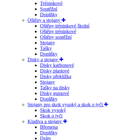
Tréninkové
Soutěžní
Doplňky
Oštěpy a stojany
Oštěpy tréninkové školní
Oštěpy tréninkové
Oštěpy soutěžní
Stojany
Tašky
Doplňky
Disky a stojany
Disky karbonové
Disky plastové
Disky překližka
Stojany
Tašky na disky
Disky gumové
Doplňky
Stojany pro skok vysoký a skok o tyči
Skok vysoký
Skok o tyči
Kladiva a stojany
Břemena
Doplňky
Dráty