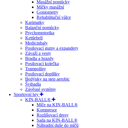
Masážní pomůcky
Míčky masážní
Goniometry
Rehabilitační válce
Karimatky
Balanční pomůcky
Psychomotorika
Kettlebell
Medicinbaly
Posilovací gumy a expandery
Závaží a vesty
Bradla a hrazdy
Posilovací kolečka
Trampolíny
Posilovací doplňky
Bedýnky na step aerobic
Švihadla
Závěsné systémy
Sportovní hry
KIN-BALL®
Míče na KIN-BALL®
Kompresor
Rozlišovací dresy
Sada na KIN-BALL®
Náhradní duše do míčů