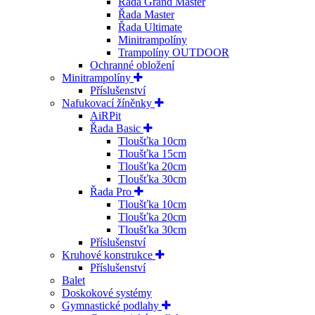
Řada Grand Master
Řada Master
Řada Ultimate
Minitrampolíny
Trampolíny OUTDOOR
Ochranné obložení
Minitrampolíny
Příslušenství
Nafukovací žíněnky
AiRPit
Řada Basic
Tloušťka 10cm
Tloušťka 15cm
Tloušťka 20cm
Tloušťka 30cm
Řada Pro
Tloušťka 10cm
Tloušťka 20cm
Tloušťka 30cm
Příslušenství
Kruhové konstrukce
Příslušenství
Balet
Doskokové systémy
Gymnastické podlahy