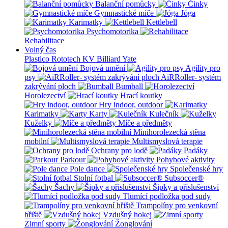
Balanční pomůcky
Činky
Gymnastické míče
Jóga
Karimatky
Kettlebell
Psychomotorika
Rehabilitace
Volný čas
Plastico Rototech
KV Billiard
Yate
Bojová umění
Agility pro
psy
AiRRoller- systém
zakrývání ploch
Bumball
Horolezectví
Hrací koutky
Hry indoor, outdoor
Karimatky
Karty
Kulečník
Kuželky
Míče a předměty
Minihorolezecká stěna
mobilní
Multismyslová terapie
Ochrany pro lodě
Padáky
Parkour
Pohybové aktivity
Pole dance
Společenské hry
Stolní fotbal
Subsoccer®
Šachy
Šipky a příslušenství
Tlumící podložka pod sudy
Trampolíny pro venkovní
hřiště
Vzdušný hokej
Zimní sporty
Žonglování