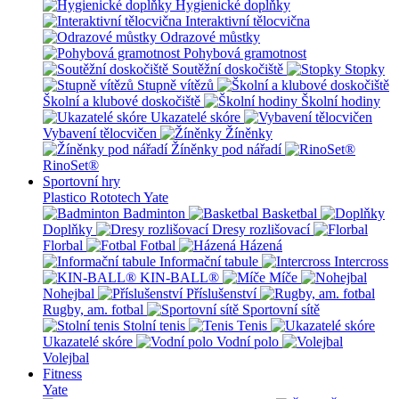
Hygienické doplňky
Interaktivní tělocvična
Odrazové můstky
Pohybová gramotnost
Soutěžní doskočiště
Stopky
Stupně vítězů
Školní a klubové doskočiště
Školní hodiny
Ukazatelé skóre
Vybavení tělocvičen
Žíněnky
Žíněnky pod nářadí
RinoSet®
Sportovní hry
Plastico Rototech
Yate
Badminton
Basketbal
Doplňky
Dresy rozlišovací
Florbal
Fotbal
Házená
Informační tabule
Intercross
KIN-BALL®
Míče
Nohejbal
Příslušenství
Rugby, am. fotbal
Sportovní sítě
Stolní tenis
Tenis
Ukazatelé skóre
Vodní polo
Volejbal
Fitness
Yate