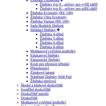
Žíněnka Ultralehká
Žíněnky typ A - určeny pro vyšší zátěž
Žíněnky typ B - určeny pro nižší zátěž
Žíněnka Economy (RE 100)
Žíněnka Ultra Economy
Žíněnka Variant (RE 100)
Sada školních žíněnek
Skládací žíněnky
Žíněnka 4-dílná
Žíněnka 5-dílná
Žíněnka 6-dílná
Žíněnka 8-dílná
Molitanové cvičební podložky
Edukativní žíněnky
Zápasnické žíněnky
Kruh pro přesnost přistání
Příslušenství
Zámkové tatami
Nástěnné žíněnky Wall Pad
Žíněnka strečová
Školní a klubové doskočiště
Soutěžní doskočiště
Doskočiště interiér
Doskočiště
Molitanové cvičební podložky