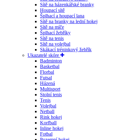
Sítě na házenkářské branky
Houpací sítě
Šplhací a houpací lana
Sítě na branky na lední hokej
Sítě na míče
Šplhací žebříky
Sítě na tenis
Sítě na volejbal
Skákací tréninkový žebřík
Ukazatelé skóre
Badminton
Basketbal
Florbal
Futsal
Házená
Multisport
Stolní tenis
Tenis
Volejbal
Netball
Rink hokej
Korfball
Inline hokej
Fotbal
Pozemní hokej