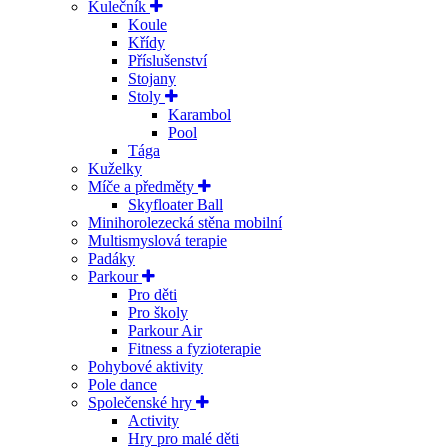
Kulečník
Koule
Křídy
Příslušenství
Stojany
Stoly
Karambol
Pool
Tága
Kuželky
Míče a předměty
Skyfloater Ball
Minihorolezecká stěna mobilní
Multismyslová terapie
Padáky
Parkour
Pro děti
Pro školy
Parkour Air
Fitness a fyzioterapie
Pohybové aktivity
Pole dance
Společenské hry
Activity
Hry pro malé děti