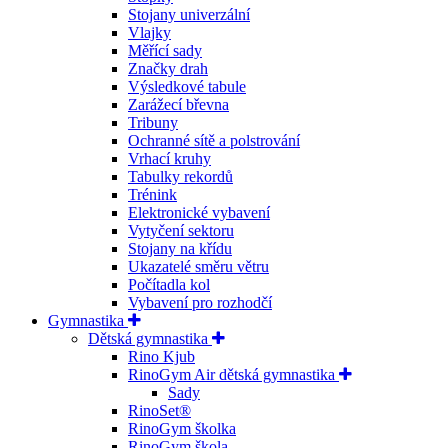
Stojany univerzální
Vlajky
Měřící sady
Značky drah
Výsledkové tabule
Zarážecí břevna
Tribuny
Ochranné sítě a polstrování
Vrhací kruhy
Tabulky rekordů
Trénink
Elektronické vybavení
Vytyčení sektoru
Stojany na křídu
Ukazatelé směru větru
Počítadla kol
Vybavení pro rozhodčí
Gymnastika
Dětská gymnastika
Rino Kjub
RinoGym Air dětská gymnastika
Sady
RinoSet®
RinoGym školka
RinoGym škola