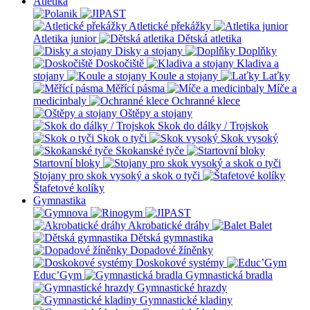
Atletika
Atletické překážky
Atletika junior
Dětská atletika
Disky a stojany
Doplňky
Doskočiště
Kladiva a
stojany
Koule a stojany
Laťky
Měřící pásma
Míče a
medicinbaly
Ochranné klece
Oštěpy a stojany
Skok do dálky / Trojskok
Skok o tyči
Skok vysoký
Skokanské tyče
Startovní bloky
Stojany pro skok vysoký a skok o tyči
Štafetové kolíky
Gymnastika
Akrobatické dráhy
Balet
Dětská gymnastika
Dopadové žíněnky
Doskokové systémy
Educ’Gym
Gymnastická bradla
Gymnastické hrazdy
Gymnastické kladiny