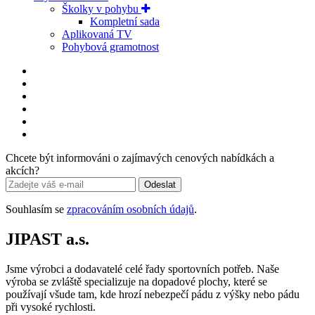
Školky v pohybu
Kompletní sada
Aplikovaná TV
Pohybová gramotnost
Chcete být informováni o zajímavých cenových nabídkách a
akcích?
Odeslat
Souhlasím se
zpracováním osobních údajů
.
JIPAST a.s.
Jsme výrobci a dodavatelé celé řady sportovních potřeb. Naše
výroba se zvláště specializuje na dopadové plochy, které se
používají všude tam, kde hrozí nebezpečí pádu z výšky nebo pádu
při vysoké rychlosti.