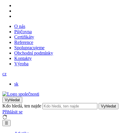
O nás
Půjčovna
Certifikáty
Reference
Spolupracujeme
Obchodní podmínky
Kontakty
Výroba
cz
sk
Vyhledat
Kdo hledá, ten najde
Vyhledat
Přihlásit se
☰