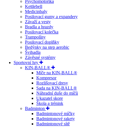
Psychomotorika
Kettlebell
Medicinbaly
Posilovací gumy a expandery
Závaží a vesty
Bradla a hrazdy
Posilovací kolečka
Trampolíny
Posilovací doplňky
Bedýnky na step aerobic
Švihadla
Závěsné systémy
Sportovní hry
KIN-BALL®
Míče na KIN-BALL®
Kompresor
Rozlišovací dresy
Sada na KIN-BALL®
Náhradní duše do míčů
Ukazatel skore
Škola a trénink
Badminton
Badmintonové míčky
Badmintonové rakety
Badmintonové sítě