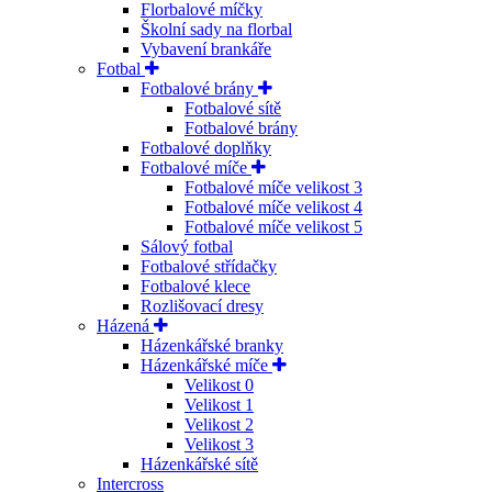
Florbalové míčky
Školní sady na florbal
Vybavení brankáře
Fotbal
Fotbalové brány
Fotbalové sítě
Fotbalové brány
Fotbalové doplňky
Fotbalové míče
Fotbalové míče velikost 3
Fotbalové míče velikost 4
Fotbalové míče velikost 5
Sálový fotbal
Fotbalové střídačky
Fotbalové klece
Rozlišovací dresy
Házená
Házenkářské branky
Házenkářské míče
Velikost 0
Velikost 1
Velikost 2
Velikost 3
Házenkářské sítě
Intercross