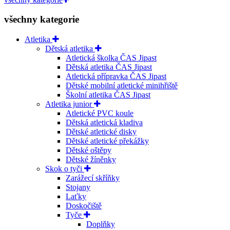
všechny kategorie
Atletika
Dětská atletika
Atletická školka ČAS Jipast
Dětská atletika ČAS Jipast
Atletická přípravka ČAS Jipast
Dětské mobilní atletické minihřiště
Školní atletika ČAS Jipast
Atletika junior
Atletické PVC koule
Dětská atletická kladiva
Dětské atletické disky
Dětské atletické překážky
Dětské oštěpy
Dětské žíněnky
Skok o tyči
Zarážecí skříňky
Stojany
Laťky
Doskočiště
Tyče
Doplňky