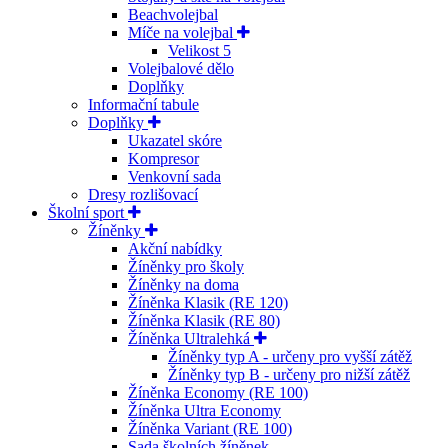
Beachvolejbal
Míče na volejbal
Velikost 5
Volejbalové dělo
Doplňky
Informační tabule
Doplňky
Ukazatel skóre
Kompresor
Venkovní sada
Dresy rozlišovací
Školní sport
Žíněnky
Akční nabídky
Žíněnky pro školy
Žíněnky na doma
Žíněnka Klasik (RE 120)
Žíněnka Klasik (RE 80)
Žíněnka Ultralehká
Žíněnky typ A - určeny pro vyšší zátěž
Žíněnky typ B - určeny pro nižší zátěž
Žíněnka Economy (RE 100)
Žíněnka Ultra Economy
Žíněnka Variant (RE 100)
Sada školních žíněnek