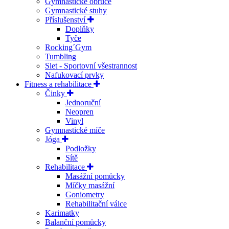
Gymnastické obruče
Gymnastické stuhy
Příslušenství
Doplňky
Tyče
Rocking´Gym
Tumbling
Slet - Sportovní všestrannost
Nafukovací prvky
Fitness a rehabilitace
Činky
Jednoruční
Neopren
Vinyl
Gymnastické míče
Jóga
Podložky
Sítě
Rehabilitace
Masážní pomůcky
Míčky masážní
Goniometry
Rehabilitační válce
Karimatky
Balanční pomůcky