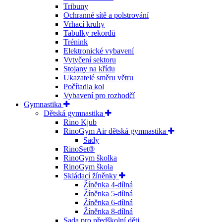
Tribuny
Ochranné sítě a polstrování
Vrhací kruhy
Tabulky rekordů
Trénink
Elektronické vybavení
Vytyčení sektoru
Stojany na křídu
Ukazatelé směru větru
Počítadla kol
Vybavení pro rozhodčí
Gymnastika
Dětská gymnastika
Rino Kjub
RinoGym Air dětská gymnastika
Sady
RinoSet®
RinoGym školka
RinoGym škola
Skládací žíněnky
Žíněnka 4-dílná
Žíněnka 5-dílná
Žíněnka 6-dílná
Žíněnka 8-dílná
Sada pro předškolní děti