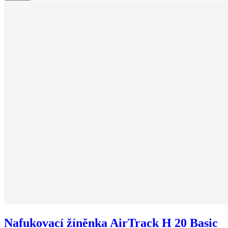
Nafukovací žíněnka AirTrack H 20 Basic