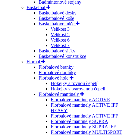
Badmintonové stojany
Basketbal
Basketbalové desky
Basketbalové koše
Basketbalové míče
Velikost 3
Velikost 5
Velikost 6
Velikost 7
Basketbalové síťky
Basketbalové konstrukce
Florbal
Florbalové branky
Florbalové doplňky
Florbalové hole
Hokejky s rovnou čepelí
Hokejky s tvarovanou čepelí
Florbalové mantinely
Florbalové mantinely ACTIVE
Florbalové mantinely ACTIVE IFF
HEAVY
Florbalové mantinely ACTIVE IFF
Florbalové mantinely SUPRA
Florbalové mantinely SUPRA IFF
Florbalové mantinely MULTISPORT