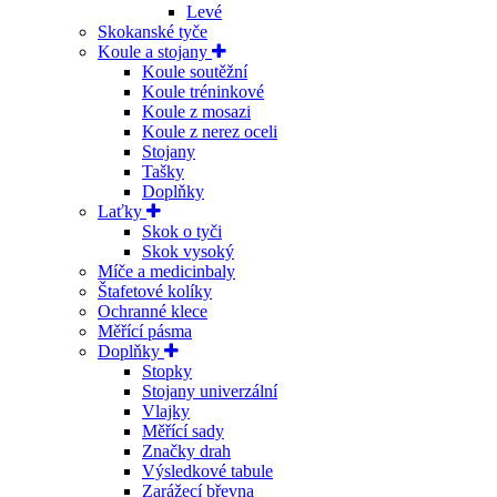
Levé
Skokanské tyče
Koule a stojany
Koule soutěžní
Koule tréninkové
Koule z mosazi
Koule z nerez oceli
Stojany
Tašky
Doplňky
Laťky
Skok o tyči
Skok vysoký
Míče a medicinbaly
Štafetové kolíky
Ochranné klece
Měřící pásma
Doplňky
Stopky
Stojany univerzální
Vlajky
Měřící sady
Značky drah
Výsledkové tabule
Zarážecí břevna