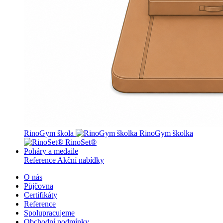
RinoGym škola
RinoGym školka
RinoSet®
Poháry a medaile
Reference
Akční nabídky
O nás
Půjčovna
Certifikáty
Reference
Spolupracujeme
Obchodní podmínky