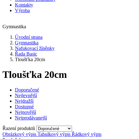
Kontakty
Výroba
Gymnastika
Úvodní strana
Gymnastika
Nafukovací žíněnky
Řada Basic
Tloušťka 20cm
Tloušťka 20cm
Doporučené
Nejlevnější
Nejdražší
Dostupné
Nejnovější
Nejprodávanejší
Řazení produktů
Obrázkový výpis
Tabulkový výpis
Řádkový výpis