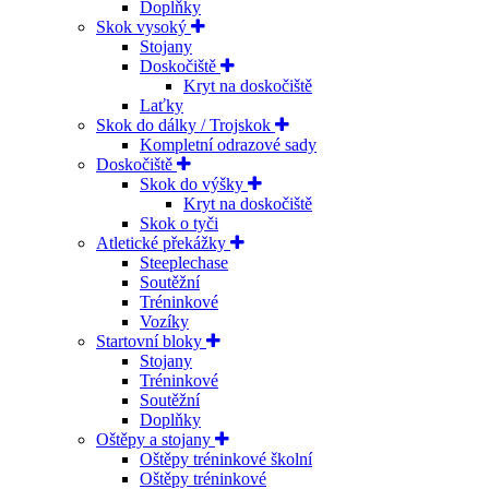
Doplňky
Skok vysoký
Stojany
Doskočiště
Kryt na doskočiště
Laťky
Skok do dálky / Trojskok
Kompletní odrazové sady
Doskočiště
Skok do výšky
Kryt na doskočiště
Skok o tyči
Atletické překážky
Steeplechase
Soutěžní
Tréninkové
Vozíky
Startovní bloky
Stojany
Tréninkové
Soutěžní
Doplňky
Oštěpy a stojany
Oštěpy tréninkové školní
Oštěpy tréninkové