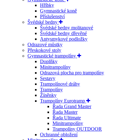
Hříbky
Gymnastické koně
Příslušenství
Švédské bedny
Švédské bedny molitanové
Švédské bedny dřevěné
Antysmykové podložky
Odrazové můstky
Přeskokové stoly
Gymnastické trampolíny
Doplňky
Minitrampolíny
Odrazová plocha pro trampolíny
Sestavy
Trampolínové dráhy
Trampolíny
Žíněnky
Trampolíny Eurotramp
Řada Grand Master
Řada Master
Řada Ultimate
Minitrampolíny
Trampolíny OUTDOOR
Ochranné obložení