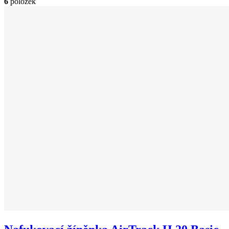
6
položek