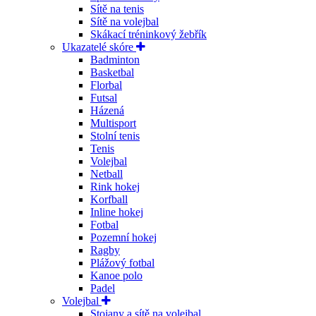
Sítě na tenis
Sítě na volejbal
Skákací tréninkový žebřík
Ukazatelé skóre
Badminton
Basketbal
Florbal
Futsal
Házená
Multisport
Stolní tenis
Tenis
Volejbal
Netball
Rink hokej
Korfball
Inline hokej
Fotbal
Pozemní hokej
Ragby
Plážový fotbal
Kanoe polo
Padel
Volejbal
Stojany a sítě na volejbal