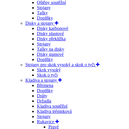
Oštěpy soutěžní
Stojany
Tašky
Doplňky
Disky a stojany
Disky karbonové
Disky plastové
Disky překližka
Stojany
Tašky na disky
Disky gumové
Doplňky
Stojany pro skok vysoký a skok o tyči
Skok vysoký
Skok o tyči
Kladiva a stojany
Břemena
Doplňky
Dráty
Držadla
Kladiva soutěžní
Kladiva tréninková
Stojany
Rukavice
Pravé