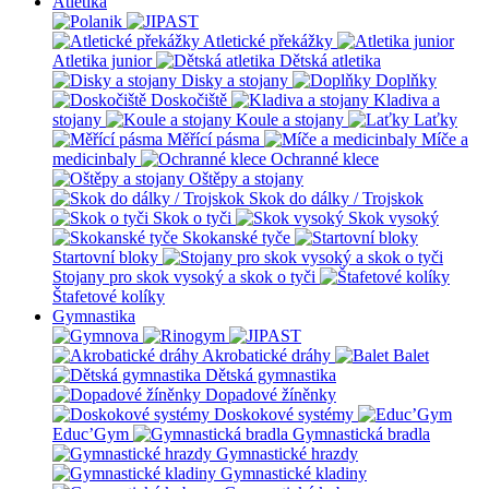
Atletika
Atletické překážky
Atletika junior
Dětská atletika
Disky a stojany
Doplňky
Doskočiště
Kladiva a
stojany
Koule a stojany
Laťky
Měřící pásma
Míče a
medicinbaly
Ochranné klece
Oštěpy a stojany
Skok do dálky / Trojskok
Skok o tyči
Skok vysoký
Skokanské tyče
Startovní bloky
Stojany pro skok vysoký a skok o tyči
Štafetové kolíky
Gymnastika
Akrobatické dráhy
Balet
Dětská gymnastika
Dopadové žíněnky
Doskokové systémy
Educ’Gym
Gymnastická bradla
Gymnastické hrazdy
Gymnastické kladiny