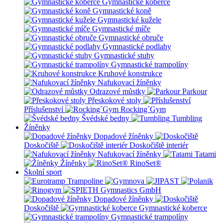
Gymnastické koberce
Gymnastické koně
Gymnastické kužele
Gymnastické míče
Gymnastické obruče
Gymnastické podlahy
Gymnastické stuhy
Gymnastické trampolíny
Kruhové konstrukce
Nafukovací žíněnky
Odrazové můstky
Parkour
Přeskokové stoly
Příslušenství
Rocking´Gym
Švédské bedny
Tumbling
Žíněnky
Dopadové žíněnky
Doskočiště
Doskočiště interiér
Nafukovací žíněnky
Tatami
Žíněnky
RinoSet®
Školní sport
Dopadové žíněnky
Doskočiště
Gymnastické koberce
Gymnastické trampolíny