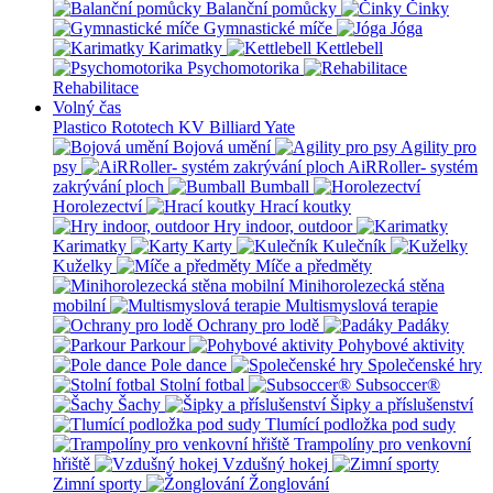
Balanční pomůcky
Činky
Gymnastické míče
Jóga
Karimatky
Kettlebell
Psychomotorika
Rehabilitace
Volný čas
Plastico Rototech
KV Billiard
Yate
Bojová umění
Agility pro
psy
AiRRoller- systém
zakrývání ploch
Bumball
Horolezectví
Hrací koutky
Hry indoor, outdoor
Karimatky
Karty
Kulečník
Kuželky
Míče a předměty
Minihorolezecká stěna
mobilní
Multismyslová terapie
Ochrany pro lodě
Padáky
Parkour
Pohybové aktivity
Pole dance
Společenské hry
Stolní fotbal
Subsoccer®
Šachy
Šipky a příslušenství
Tlumící podložka pod sudy
Trampolíny pro venkovní
hřiště
Vzdušný hokej
Zimní sporty
Žonglování