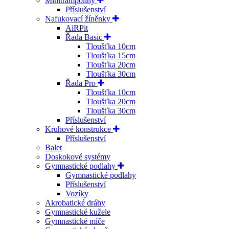
Minitrampolíny
Příslušenství
Nafukovací žíněnky
AiRPit
Řada Basic
Tloušťka 10cm
Tloušťka 15cm
Tloušťka 20cm
Tloušťka 30cm
Řada Pro
Tloušťka 10cm
Tloušťka 20cm
Tloušťka 30cm
Příslušenství
Kruhové konstrukce
Příslušenství
Balet
Doskokové systémy
Gymnastické podlahy
Gymnastické podlahy
Příslušenství
Vozíky
Akrobatické dráhy
Gymnastické kužele
Gymnastické míče