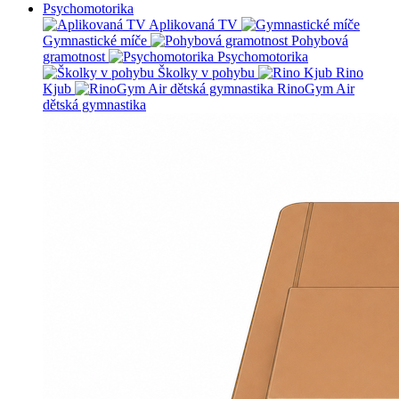
Psychomotorika
Aplikovaná TV
Gymnastické míče
Pohybová
gramotnost
Psychomotorika
Školky v pohybu
Rino
Kjub
RinoGym Air
dětská gymnastika