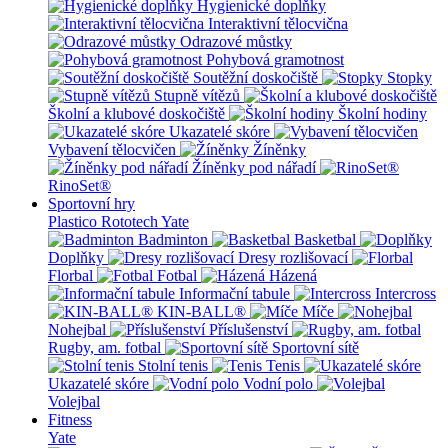
Hygienické doplňky
Interaktivní tělocvična
Odrazové můstky
Pohybová gramotnost
Soutěžní doskočiště
Stopky
Stupně vítězů
Školní a klubové doskočiště
Školní hodiny
Ukazatelé skóre
Vybavení tělocvičen
Žíněnky
Žíněnky pod nářadí
RinoSet®
Sportovní hry
Plastico Rototech
Yate
Badminton
Basketbal
Doplňky
Dresy rozlišovací
Florbal
Fotbal
Házená
Informační tabule
Intercross
KIN-BALL®
Míče
Nohejbal
Příslušenství
Rugby, am. fotbal
Sportovní sítě
Stolní tenis
Tenis
Ukazatelé skóre
Vodní polo
Volejbal
Fitness
Yate