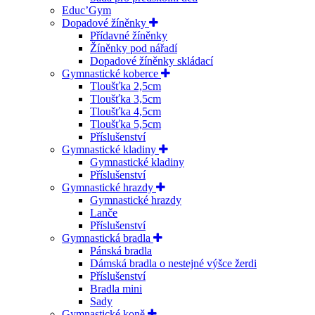
Educ’Gym
Dopadové žíněnky
Přídavné žíněnky
Žíněnky pod nářadí
Dopadové žíněnky skládací
Gymnastické koberce
Tloušťka 2,5cm
Tloušťka 3,5cm
Tloušťka 4,5cm
Tloušťka 5,5cm
Příslušenství
Gymnastické kladiny
Gymnastické kladiny
Příslušenství
Gymnastické hrazdy
Gymnastické hrazdy
Lanče
Příslušenství
Gymnastická bradla
Pánská bradla
Dámská bradla o nestejné výšce žerdi
Příslušenství
Bradla mini
Sady
Gymnastické koně