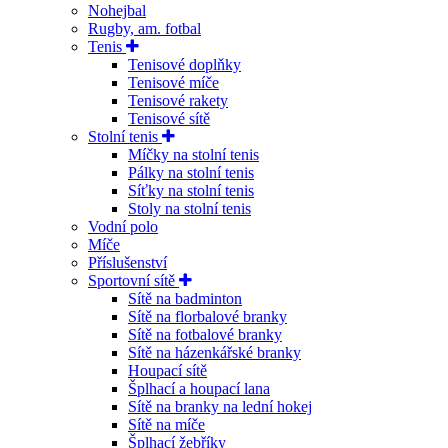
Nohejbal
Rugby, am. fotbal
Tenis
Tenisové doplňky
Tenisové míče
Tenisové rakety
Tenisové sítě
Stolní tenis
Míčky na stolní tenis
Pálky na stolní tenis
Síťky na stolní tenis
Stoly na stolní tenis
Vodní polo
Míče
Příslušenství
Sportovní sítě
Sítě na badminton
Sítě na florbalové branky
Sítě na fotbalové branky
Sítě na házenkářské branky
Houpací sítě
Šplhací a houpací lana
Sítě na branky na lední hokej
Sítě na míče
Šplhací žebříky