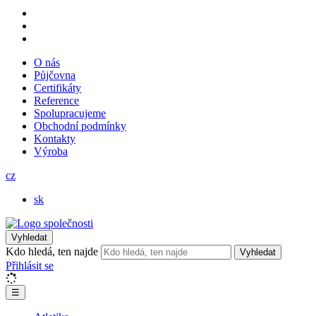
O nás
Půjčovna
Certifikáty
Reference
Spolupracujeme
Obchodní podmínky
Kontakty
Výroba
cz
sk
Vyhledat
Kdo hledá, ten najde
Vyhledat
Přihlásit se
☰