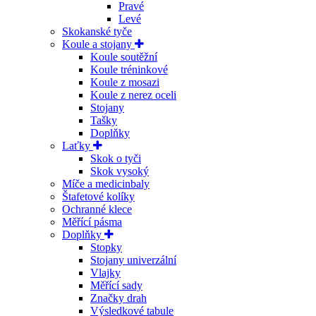
Pravé
Levé
Skokanské tyče
Koule a stojany
Koule soutěžní
Koule tréninkové
Koule z mosazi
Koule z nerez oceli
Stojany
Tašky
Doplňky
Laťky
Skok o tyči
Skok vysoký
Míče a medicinbaly
Štafetové kolíky
Ochranné klece
Měřící pásma
Doplňky
Stopky
Stojany univerzální
Vlajky
Měřící sady
Značky drah
Výsledkové tabule