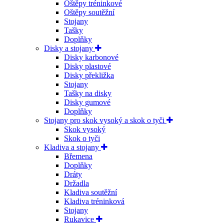
Oštěpy tréninkové
Oštěpy soutěžní
Stojany
Tašky
Doplňky
Disky a stojany
Disky karbonové
Disky plastové
Disky překližka
Stojany
Tašky na disky
Disky gumové
Doplňky
Stojany pro skok vysoký a skok o tyči
Skok vysoký
Skok o tyči
Kladiva a stojany
Břemena
Doplňky
Dráty
Držadla
Kladiva soutěžní
Kladiva tréninková
Stojany
Rukavice