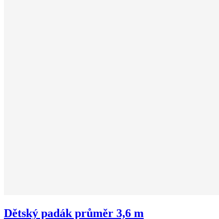
Dětský padák průměr 3,6 m