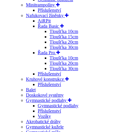
Minitrampolíny
Příslušenství
Nafukovací žíněnky
AiRPit
Řada Basic
Tloušťka 10cm
Tloušťka 15cm
Tloušťka 20cm
Tloušťka 30cm
Řada Pro
Tloušťka 10cm
Tloušťka 20cm
Tloušťka 30cm
Příslušenství
Kruhové konstrukce
Příslušenství
Balet
Doskokové systémy
Gymnastické podlahy
Gymnastické podlahy
Příslušenství
Vozíky
Akrobatické dráhy
Gymnastické kužele