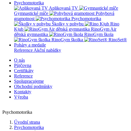
Psychomotorika
Aplikovaná TV
Gymnastické míče
Pohybová
gramotnost
Psychomotorika
Školky v pohybu
Rino
Kjub
RinoGym Air
dětská gymnastika
RinoGym škola
RinoGym školka
RinoSet®
Poháry a medaile
Reference
Akční nabídky
O nás
Půjčovna
Certifikáty
Reference
Spolupracujeme
Obchodní podmínky
Kontakty
Výroba
Psychomotorika
Úvodní strana
Psychomotorika