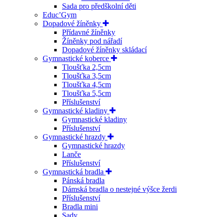
Sada pro předškolní děti
Educ’Gym
Dopadové žíněnky
Přídavné žíněnky
Žíněnky pod nářadí
Dopadové žíněnky skládací
Gymnastické koberce
Tloušťka 2,5cm
Tloušťka 3,5cm
Tloušťka 4,5cm
Tloušťka 5,5cm
Příslušenství
Gymnastické kladiny
Gymnastické kladiny
Příslušenství
Gymnastické hrazdy
Gymnastické hrazdy
Lanče
Příslušenství
Gymnastická bradla
Pánská bradla
Dámská bradla o nestejné výšce žerdi
Příslušenství
Bradla mini
Sady