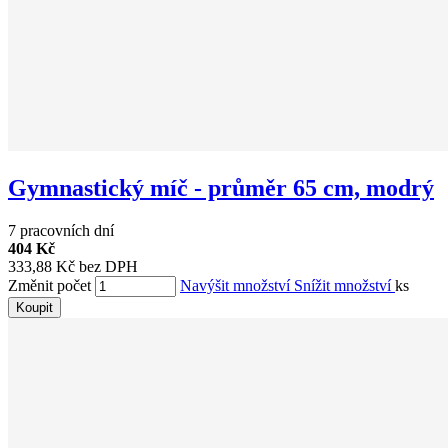
Gymnastický míč - průměr 65 cm, modrý
7 pracovních dní
404 Kč
333,88 Kč bez DPH
Změnit počet
Navýšit množství
Snížit množství
ks
Koupit