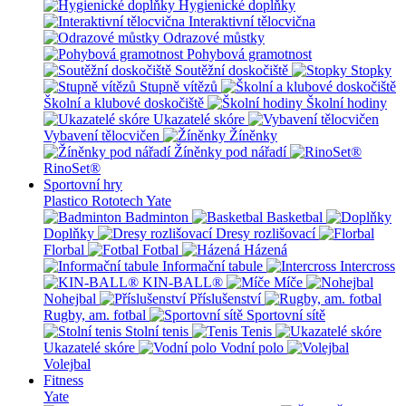
Hygienické doplňky
Interaktivní tělocvična
Odrazové můstky
Pohybová gramotnost
Soutěžní doskočiště
Stopky
Stupně vítězů
Školní a klubové doskočiště
Školní hodiny
Ukazatelé skóre
Vybavení tělocvičen
Žíněnky
Žíněnky pod nářadí
RinoSet®
Sportovní hry
Plastico Rototech
Yate
Badminton
Basketbal
Doplňky
Dresy rozlišovací
Florbal
Fotbal
Házená
Informační tabule
Intercross
KIN-BALL®
Míče
Nohejbal
Příslušenství
Rugby, am. fotbal
Sportovní sítě
Stolní tenis
Tenis
Ukazatelé skóre
Vodní polo
Volejbal
Fitness
Yate