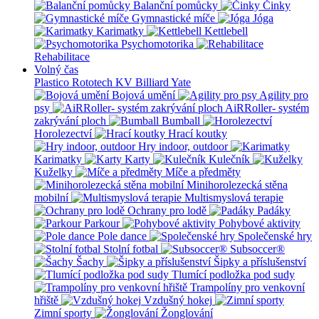
Balanční pomůcky
Činky
Gymnastické míče
Jóga
Karimatky
Kettlebell
Psychomotorika
Rehabilitace
Volný čas
Plastico Rototech
KV Billiard
Yate
Bojová umění
Agility pro
psy
AiRRoller- systém
zakrývání ploch
Bumball
Horolezectví
Hrací koutky
Hry indoor, outdoor
Karimatky
Karty
Kulečník
Kuželky
Míče a předměty
Minihorolezecká stěna
mobilní
Multismyslová terapie
Ochrany pro lodě
Padáky
Parkour
Pohybové aktivity
Pole dance
Společenské hry
Stolní fotbal
Subsoccer®
Šachy
Šipky a příslušenství
Tlumící podložka pod sudy
Trampolíny pro venkovní
hřiště
Vzdušný hokej
Zimní sporty
Žonglování