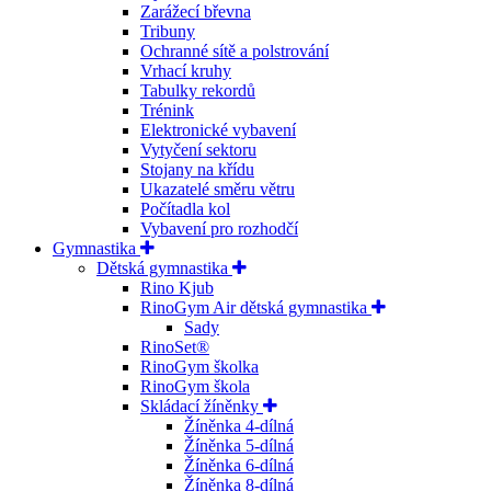
Zarážecí břevna
Tribuny
Ochranné sítě a polstrování
Vrhací kruhy
Tabulky rekordů
Trénink
Elektronické vybavení
Vytyčení sektoru
Stojany na křídu
Ukazatelé směru větru
Počítadla kol
Vybavení pro rozhodčí
Gymnastika
Dětská gymnastika
Rino Kjub
RinoGym Air dětská gymnastika
Sady
RinoSet®
RinoGym školka
RinoGym škola
Skládací žíněnky
Žíněnka 4-dílná
Žíněnka 5-dílná
Žíněnka 6-dílná
Žíněnka 8-dílná