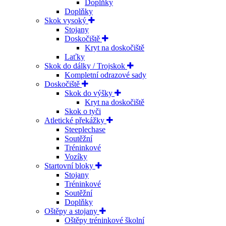
Doplňky
Doplňky
Skok vysoký
Stojany
Doskočiště
Kryt na doskočiště
Laťky
Skok do dálky / Trojskok
Kompletní odrazové sady
Doskočiště
Skok do výšky
Kryt na doskočiště
Skok o tyči
Atletické překážky
Steeplechase
Soutěžní
Tréninkové
Vozíky
Startovní bloky
Stojany
Tréninkové
Soutěžní
Doplňky
Oštěpy a stojany
Oštěpy tréninkové školní