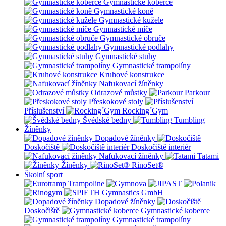
Gymnastické koberce
Gymnastické koně
Gymnastické kužele
Gymnastické míče
Gymnastické obruče
Gymnastické podlahy
Gymnastické stuhy
Gymnastické trampolíny
Kruhové konstrukce
Nafukovací žíněnky
Odrazové můstky
Parkour
Přeskokové stoly
Příslušenství
Rocking´Gym
Švédské bedny
Tumbling
Žíněnky
Dopadové žíněnky
Doskočiště
Doskočiště interiér
Nafukovací žíněnky
Tatami
Žíněnky
RinoSet®
Školní sport
Dopadové žíněnky
Doskočiště
Gymnastické koberce
Gymnastické trampolíny