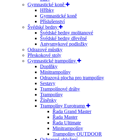
Gymnastické koně
Hříbky
Gymnastické koně
Příslušenství
Švédské bedny
Švédské bedny molitanové
Švédské bedny dřevěné
Antysmykové podložky
Odrazové můstky
Přeskokové stoly
Gymnastické trampolíny
Doplňky
Minitrampolíny
Odrazová plocha pro trampolíny
Sestavy
Trampolínové dráhy
Trampolíny
Žíněnky
Trampolíny Eurotramp
Řada Grand Master
Řada Master
Řada Ultimate
Minitrampolíny
Trampolíny OUTDOOR
Ochranné obložení