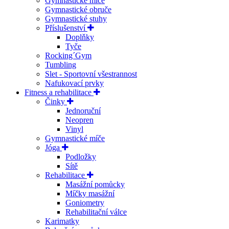
Gymnastické míče
Gymnastické obruče
Gymnastické stuhy
Příslušenství
Doplňky
Tyče
Rocking´Gym
Tumbling
Slet - Sportovní všestrannost
Nafukovací prvky
Fitness a rehabilitace
Činky
Jednoruční
Neopren
Vinyl
Gymnastické míče
Jóga
Podložky
Sítě
Rehabilitace
Masážní pomůcky
Míčky masážní
Goniometry
Rehabilitační válce
Karimatky