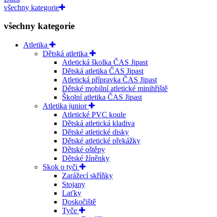
všechny kategorie
všechny kategorie
Atletika
Dětská atletika
Atletická školka ČAS Jipast
Dětská atletika ČAS Jipast
Atletická přípravka ČAS Jipast
Dětské mobilní atletické minihřiště
Školní atletika ČAS Jipast
Atletika junior
Atletické PVC koule
Dětská atletická kladiva
Dětské atletické disky
Dětské atletické překážky
Dětské oštěpy
Dětské žíněnky
Skok o tyči
Zarážecí skříňky
Stojany
Laťky
Doskočiště
Tyče