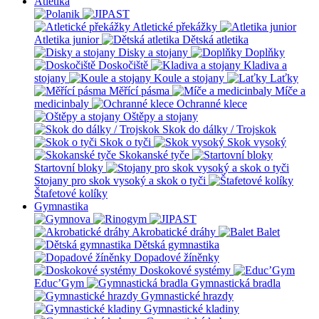
Atletika
Atletické překážky
Atletika junior
Dětská atletika
Disky a stojany
Doplňky
Doskočiště
Kladiva a
stojany
Koule a stojany
Laťky
Měřící pásma
Míče a
medicinbaly
Ochranné klece
Oštěpy a stojany
Skok do dálky / Trojskok
Skok o tyči
Skok vysoký
Skokanské tyče
Startovní bloky
Stojany pro skok vysoký a skok o tyči
Štafetové kolíky
Gymnastika
Akrobatické dráhy
Balet
Dětská gymnastika
Dopadové žíněnky
Doskokové systémy
Educ’Gym
Gymnastická bradla
Gymnastické hrazdy
Gymnastické kladiny