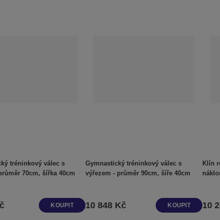
ký tréninkový válec s
Gymnastický tréninkový válec s
Klín 
průměr 70cm, šířka 40cm
výřezem - průměr 90cm, šíře 40cm
náklo
č
10 848 Kč
10 
KOUPIT
KOUPIT