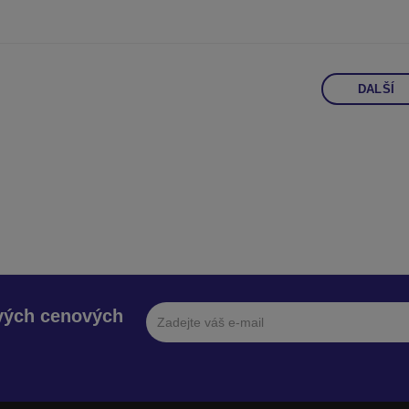
DALŠÍ
avých cenových