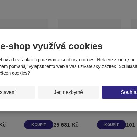
 e-shop využívá cookies
bových stránkách používáme soubory cookies. Některé z nich jsou 
nám pomáhají vylepšit tento web a váš uživatelský zážitek. Souhlasí
všech cookies?
stavení
Jen nezbytné
Souhla
í pás RinoGym® - délka 6m,
6 patentovaných žíněnek RinoGym®
Sada
m, výška 10cm
200 x 100 x 6cm
 Kč
25 681 Kč
101
KOUPIT
KOUPIT