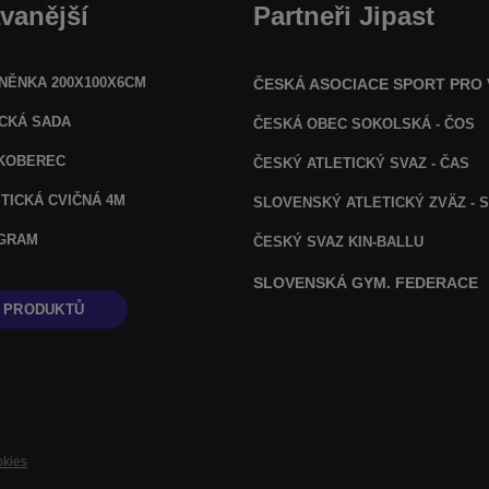
vanější
Partneři Jipast
NĚNKA 200X100X6CM
ČESKÁ ASOCIACE SPORT PRO
ICKÁ SADA
ČESKÁ OBEC SOKOLSKÁ - ČOS
KOBEREC
ČESKÝ ATLETICKÝ SVAZ - ČAS
TICKÁ CVIČNÁ 4M
SLOVENSKÝ ATLETICKÝ ZVÄZ
- 
OGRAM
ČESKÝ SVAZ KIN-BALLU
SLOVENSKÁ GYM. FEDERACE
 PRODUKTŮ
okies