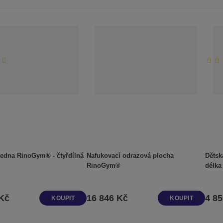
edna RinoGym® - čtyřdílná
Nafukovací odrazová plocha
Dětsk
RinoGym®
délka
 Kč
16 846 Kč
4 8
KOUPIT
KOUPIT