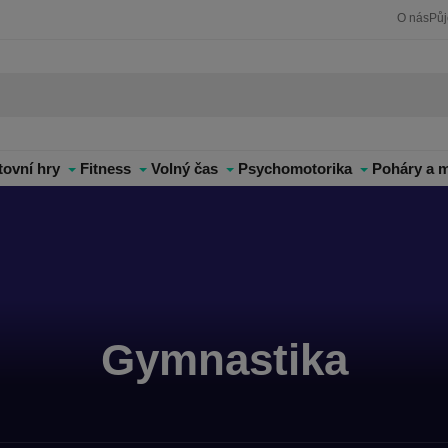
O nás
Pů
tovní hry
Fitness
Volný čas
Psychomotorika
Poháry a m
Gymnastika