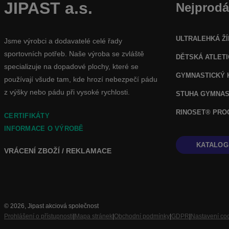
JIPAST a.s.
Nejprodá
ULTRALEHKÁ ŽÍ
Jsme výrobci a dodavatelé celé řady
sportovních potřeb. Naše výroba se zvláště
DĚTSKÁ ATLET
specializuje na dopadové plochy, které se
GYMNASTICKÝ 
používají všude tam, kde hrozí nebezpečí pádu
z výšky nebo pádu při vysoké rychlosti.
STUHA GYMNAS
RINOSET® PR
CERTIFIKÁTY
INFORMACE O VÝROBĚ
KATALOG
VRÁCENÍ ZBOŽÍ / REKLAMACE
© 2026, Jipast akciová společnost
Prohlášení o přístupnosti
|
Mapa stránek
|
Obchodní podmínky
|
GDPR
|
Nastavení co