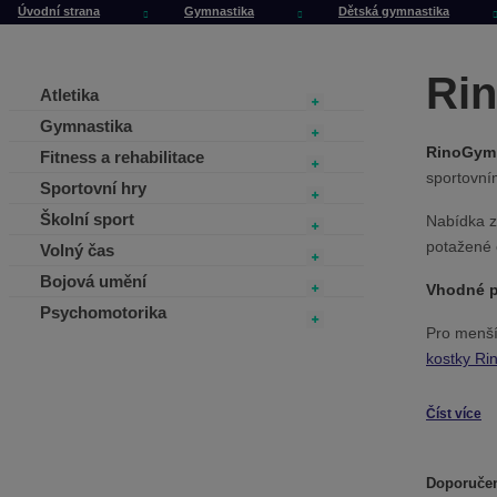
Úvodní strana
Gymnastika
Dětská gymnastika
Ri
Atletika
Gymnastika
RinoGym 
Fitness a rehabilitace
sportovní
Sportovní hry
Školní sport
Nabídka z
potažené 
Volný čas
Bojová umění
Vhodné p
Psychomotorika
Pro menší
kostky Ri
Číst více
Doporuče