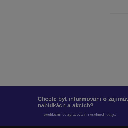
Chcete být informováni o zajím
nabídkách a akcích?
Souhlasím se
zpracováním osobních údajů
.