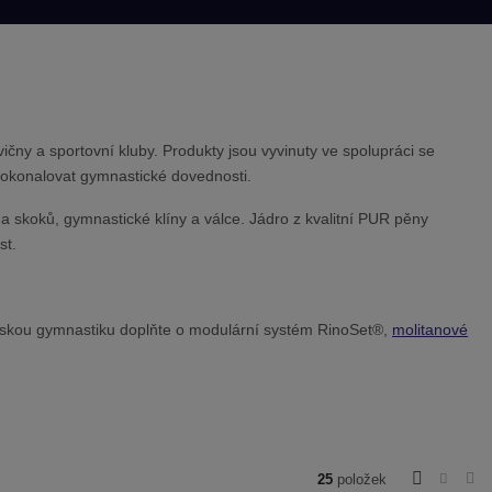
e
ičny a sportovní kluby. Produkty jsou vyvinuty ve spolupráci se
dokonalovat gymnastické dovednosti.
 skoků, gymnastické klíny a válce. Jádro z kvalitní PUR pěny
st.
tskou gymnastiku doplňte o modulární systém RinoSet®,
molitanové
25
položek