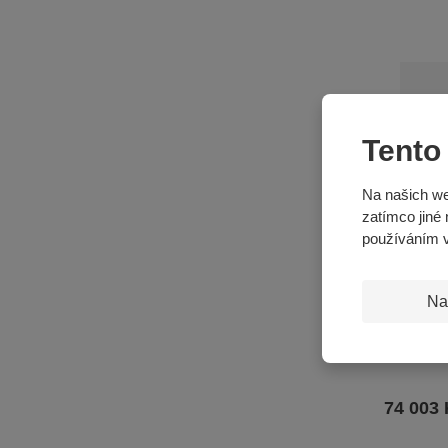
Tento
Na našich we
zatímco jiné 
používáním 
Na
Nafukovac
šířka 2,1
74 003