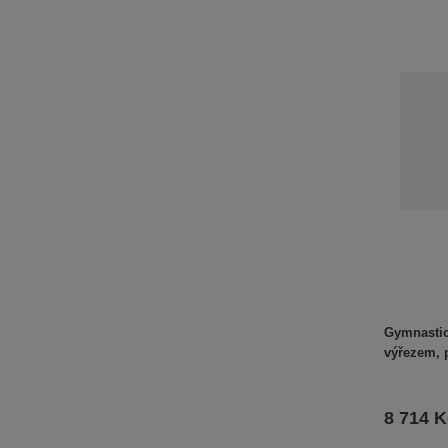
Gymnastic
výřezem, 
8 714 K