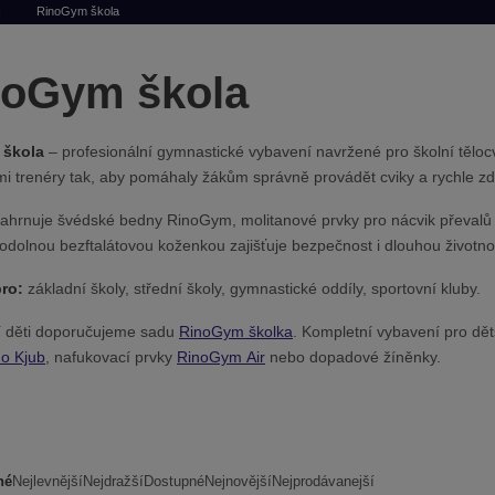
RinoGym škola
noGym škola
škola
– profesionální gymnastické vybavení navržené pro školní tělocv
mi trenéry tak, aby pomáhaly žákům správně provádět cviky a rychle z
ahrnuje švédské bedny RinoGym, molitanové prvky pro nácvik převalů a
odolnou bezftalátovou koženkou zajišťuje bezpečnost i dlouhou životno
ro:
základní školy, střední školy, gymnastické oddíly, sportovní kluby.
 děti doporučujeme sadu
RinoGym školka
. Kompletní vybavení pro dě
no Kjub
, nafukovací prvky
RinoGym Air
nebo dopadové žíněnky.
né
Nejlevnější
Nejdražší
Dostupné
Nejnovější
Nejprodávanejší