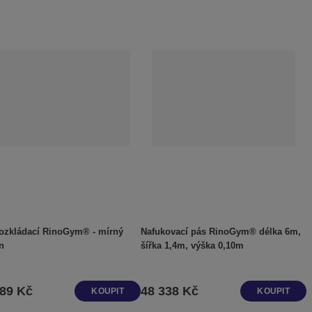
rozkládací RinoGym® - mírný
Nafukovací pás RinoGym® délka 6m,
n
šířka 1,4m, výška 0,10m
289 Kč
48 338 Kč
KOUPIT
KOUPIT