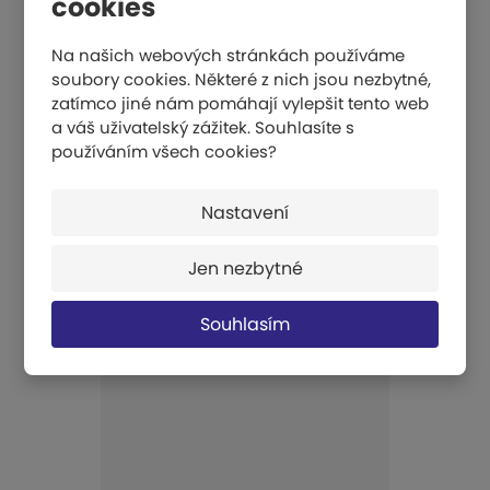
cookies
Na našich webových stránkách používáme
soubory cookies. Některé z nich jsou nezbytné,
zatímco jiné nám pomáhají vylepšit tento web
a váš uživatelský zážitek. Souhlasíte s
používáním všech cookies?
Dopadová žíněnka "MOSKVA" 100x200x20cm - Certifikace FIG
Nastavení
Jen nezbytné
29 980 Kč
KOUPIT
Souhlasím