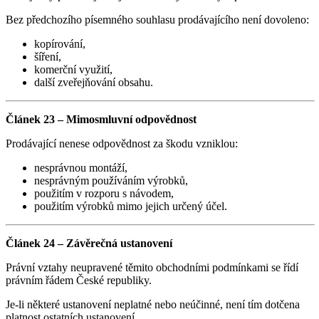
Bez předchozího písemného souhlasu prodávajícího není dovoleno:
kopírování,
šíření,
komerční využití,
další zveřejňování obsahu.
Článek 23 – Mimosmluvní odpovědnost
Prodávající nenese odpovědnost za škodu vzniklou:
nesprávnou montáží,
nesprávným používáním výrobků,
použitím v rozporu s návodem,
použitím výrobků mimo jejich určený účel.
Článek 24 – Závěrečná ustanovení
Právní vztahy neupravené těmito obchodními podmínkami se řídí
právním řádem České republiky.
Je-li některé ustanovení neplatné nebo neúčinné, není tím dotčena
platnost ostatních ustanovení.