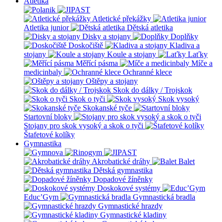
Atletika
Atletické překážky
Atletika junior
Dětská atletika
Disky a stojany
Doplňky
Doskočiště
Kladiva a
stojany
Koule a stojany
Laťky
Měřící pásma
Míče a
medicinbaly
Ochranné klece
Oštěpy a stojany
Skok do dálky / Trojskok
Skok o tyči
Skok vysoký
Skokanské tyče
Startovní bloky
Stojany pro skok vysoký a skok o tyči
Štafetové kolíky
Gymnastika
Akrobatické dráhy
Balet
Dětská gymnastika
Dopadové žíněnky
Doskokové systémy
Educ’Gym
Gymnastická bradla
Gymnastické hrazdy
Gymnastické kladiny