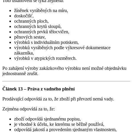
Toto ustanovení se týká zejména:
žíněnek vyráběných na míru,
doskočišť,
ochranných ploch,
ochranných krytů sloupů,
ochranných prvků tělocvičen,
pěnových sestav,
výrobků s individuálním potiskem,
výrobků vyráběných podle výkresové dokumentace
zákazníka,
výrobků v atypických rozměrech.
Po zahájení výroby zakázkového výrobku není možné objednávku
jednostranně zrušit.
Článek 13 – Práva z vadného plnění
Prodávající odpovídá za to, že zboží při převzetí nemá vady.
Zejména odpovídá za to, že:
zboží odpovídá sjednanému popisu,
je vhodné k účelu, ke kterému se běžně používá,
odpovídá jakostí a provedením sjednaným vlastnostem,