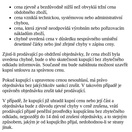
cena zjevně a bezdůvodně nižší než obvyklá tržní cena
obdobného zboží,
cena vzniklá technickou, systémovou nebo administrativní
chybou,
cena, která zjevně neodpovídá výrobním nebo pořizovacím
nákladům zboží,
chybně uvedená cena v důsledku nesprávného umístění
desetinné čárky nebo jiné zřejmé chyby v zápisu ceny.
Zjistí-li prodávající po obdržení objednávky, že cena zboží byla
uvedena chybně, bude o této skutečnosti kupující bez zbytečného
odkladu informován. Současně mu bude nabídnuta možnost uzavřít
kupní smlouvu za správnou cenu.
Pokud kupující s upravenou cenou nesouhlasí, má právo
objednávku bez jakýchkoliv sankcí zrušit. V takovém případě je
oprávněn objednávku zrušit také prodávající.
V případě, že kupující již uhradil kupní cenu nebo její část a
objednávka bude z důvodu zjevné chyby v ceně zrušena, vrátí
prodávající přijaté peněžní prostředky kupujícímu bez zbytečného
odkladu, nejpozději do 14 dnů od zrušení objednávky, a to stejným
způsobem, jakým je od kupujícího přijal, nedohodnou-li se strany
jinak.