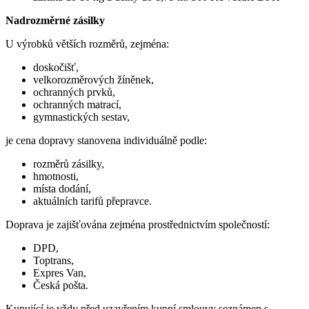
Nadrozměrné zásilky
U výrobků větších rozměrů, zejména:
doskočišť,
velkorozměrových žíněnek,
ochranných prvků,
ochranných matrací,
gymnastických sestav,
je cena dopravy stanovena individuálně podle:
rozměrů zásilky,
hmotnosti,
místa dodání,
aktuálních tarifů přepravce.
Doprava je zajišťována zejména prostřednictvím společností:
DPD,
Toptrans,
Expres Van,
Česká pošta.
Kupující je vždy před uzavřením kupní smlouvy seznámen s