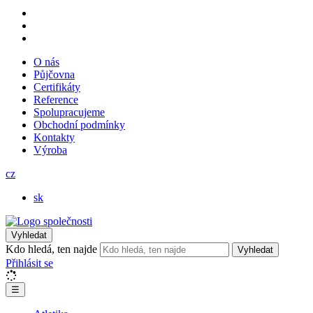
O nás
Půjčovna
Certifikáty
Reference
Spolupracujeme
Obchodní podmínky
Kontakty
Výroba
cz
sk
Vyhledat
Kdo hledá, ten najde
Vyhledat
Přihlásit se
☰