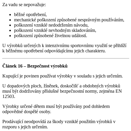
Za vadu se nepovažuje:
běžné opotřebení,
mechanické poškození způsobené nesprávným používáním,
poškození vzniklé nedodržením návodu,
poškození vzniklé nevhodným skladováním,
poškození způsobené živelnou událostí.
U výrobků určených k intenzivnímu sportovnímu využití se přihlíží
k běžnému opotřebení odpovídajícímu jejich charakteru.
Článek 16 – Bezpečnost výrobků
Kupující je povinen používat výrobky v souladu s jejich určením.
U dopadových ploch, žíněnek, doskočišť a obdobných výrobků
musí být dodržovány příslušné bezpečnostní normy, zejména EN
12503.
Výrobky určené dětem musí být používány pod dohledem
odpovědné dospělé osoby.
Prodávající neodpovídá za škody vzniklé použitím výrobků v
rozporu s jejich určením.