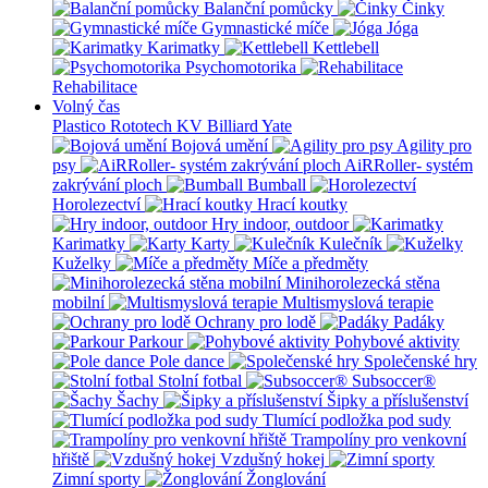
Balanční pomůcky
Činky
Gymnastické míče
Jóga
Karimatky
Kettlebell
Psychomotorika
Rehabilitace
Volný čas
Plastico Rototech
KV Billiard
Yate
Bojová umění
Agility pro
psy
AiRRoller- systém
zakrývání ploch
Bumball
Horolezectví
Hrací koutky
Hry indoor, outdoor
Karimatky
Karty
Kulečník
Kuželky
Míče a předměty
Minihorolezecká stěna
mobilní
Multismyslová terapie
Ochrany pro lodě
Padáky
Parkour
Pohybové aktivity
Pole dance
Společenské hry
Stolní fotbal
Subsoccer®
Šachy
Šipky a příslušenství
Tlumící podložka pod sudy
Trampolíny pro venkovní
hřiště
Vzdušný hokej
Zimní sporty
Žonglování