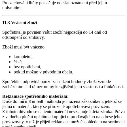
Pro zachování lhůty postačuje odeslat oznámení před jejím
uplynutím.
11.3 Vrácení zboží
Spotřebitel je povinen vrátit zboží nejpozději do 14 dnů od
odstoupení od smlouvy.
Zboží musí být vráceno:
kompletní,
čisté,
bez opotřebení,
pokud možno v původním obalu.
Spotřebitel odpovídá pouze za snížení hodnoty zboží vzniklé
zacházením nad rámec nutný ke zjištění jeho vlastností a funkčnosti.
Reklamace spotřebního materiálu:
Duše do míčů Kin-ball - náhrada je hrazena zákazníkem, jelikož se
jedná o materiál, který se přirozeně opotřebovává provozem.
Z tohoto důvodu se na tento materiál nevztahuje 2-letá záruka. Práva
z vadného plnění uplatňuje kupující u prodávajícího na adrese jeho
provozovny, v níž je přijetí reklamace možné s ohledem na sortiment
prodávaného zboží.