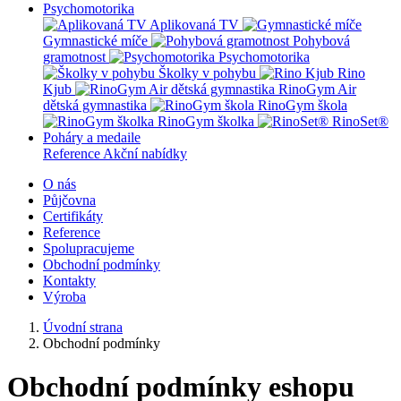
Psychomotorika
Aplikovaná TV
Gymnastické míče
Pohybová
gramotnost
Psychomotorika
Školky v pohybu
Rino
Kjub
RinoGym Air
dětská gymnastika
RinoGym škola
RinoGym školka
RinoSet®
Poháry a medaile
Reference
Akční nabídky
O nás
Půjčovna
Certifikáty
Reference
Spolupracujeme
Obchodní podmínky
Kontakty
Výroba
Úvodní strana
Obchodní podmínky
Obchodní podmínky eshopu