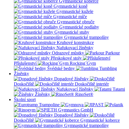
Gymnastické koberce
Gymnastické koně
Gymnastické kužele
Gymnastické míče
Gymnastické obruče
Gymnastické podlahy
Gymnastické stuhy
Gymnastické trampolíny
Kruhové konstrukce
Nafukovací žíněnky
Odrazové můstky
Parkour
Přeskokové stoly
Příslušenství
Rocking´Gym
Švédské bedny
Tumbling
Žíněnky
Dopadové žíněnky
Doskočiště
Doskočiště interiér
Nafukovací žíněnky
Tatami
Žíněnky
RinoSet®
Školní sport
Dopadové žíněnky
Doskočiště
Gymnastické koberce
Gymnastické trampolíny