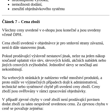
nemožnosti dodání,
zneužití objednávkového systému
Článek 7 – Cena zboží
Všechny ceny uvedené v e-shopu jsou konečné a jsou uvedeny
včetně DPH.
Cena zboží uvedená v objednávce je pro smluvní strany závazná,
není-li dále stanoveno jinak.
Pokud prodávající výslovně nestanoví jinak, nelze na jeden nákup
současně uplatnit více slev, slevových kódů, akčních nabídek nebo
jiných cenových zvýhodnění. Jednotlivé slevy se nesčítají ani
nekombinují.
Na webových stránkách je nabízeno velké množství produktů, a
proto může ve výjimečných případech dojít k administrativní,
technické nebo systémové chybě při uvedení ceny zboží. Ceny
zboží jsou ověřovány v rámci zpracování objednávky.
V případě zjevné chyby v ceně zboží není prodávající povinen
dodat zboží za takto nesprávně uvedenou cenu. Za zjevnou chybu v
ceně se považuje zejména: