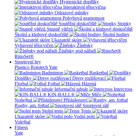
Hygienické doplňky
Interaktivní tělocvična
Odrazové můstky
Pohybová gramotnost
Soutěžní doskočiště
Stopky
Stupně vítězů
Školní a klubové doskočiště
Školní hodiny
Ukazatelé skóre
Vybavení tělocvičen
Žíněnky
Žíněnky pod nářadí
RinoSet®
Sportovní hry
Plastico Rototech
Yate
Badminton
Basketbal
Doplňky
Dresy rozlišovací
Florbal
Fotbal
Házená
Informační tabule
Intercross
KIN-BALL®
Míče
Nohejbal
Příslušenství
Rugby, am. fotbal
Sportovní sítě
Stolní tenis
Tenis
Ukazatelé skóre
Vodní polo
Volejbal
Fitness
Yate