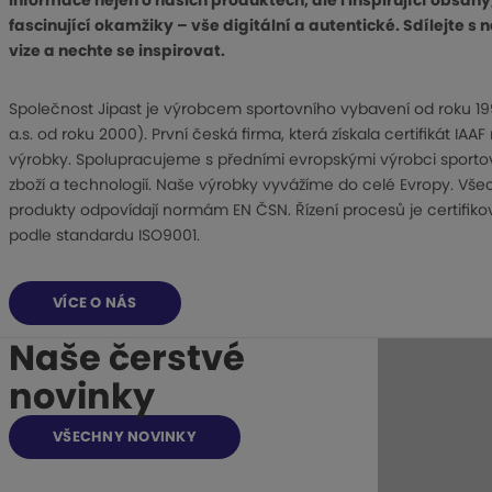
informace nejen o našich produktech, ale i inspirující obsahy
fascinující okamžiky – vše digitální a autentické. Sdílejte s
vize a nechte se inspirovat.
Společnost Jipast je výrobcem sportovního vybavení od roku 19
a.s. od roku 2000). První česká firma, která získala certifikát IAAF
výrobky. Spolupracujeme s předními evropskými výrobci sporto
zboží a technologií. Naše výrobky vyvážíme do celé Evropy. Vš
produkty odpovídají normám EN ČSN. Řízení procesů je certifik
podle standardu ISO9001.
VÍCE O NÁS
Naše čerstvé
novinky
VŠECHNY NOVINKY