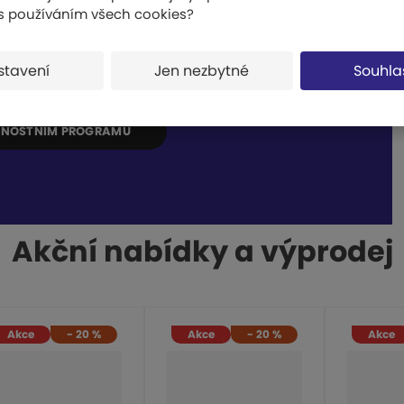
 s používáním všech cookies?
tní program
fitů na jednom místě
stavení
Jen nezbytné
Souhla
vní kluby, sokol
ĚRNOSTNÍM PROGRAMU
Akční nabídky a výprodej
Akce
-
20
%
Akce
-
20
%
Akce