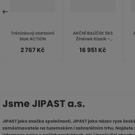
d
a
l
Tréninkový startovní
AKČNÍ BALÍČEK 5KS
blok ACTION
Žíněnek Klasik -
š
rozměry 200x100x6cm
ro
2 767 Kč
16 951 Kč
RE 120 - bez kožených
R
í
rohů
Jsme JIPAST a.s.
JIPAST jako značka společnosti, JIPAST jako název ryze česk
zaměstnavatele na tuzemském i zahraničním trhu. Najdete 