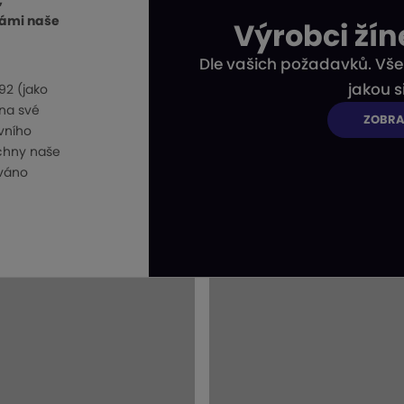
,
 námi naše
Výrobci ží
Dle vašich požadavků. Vše 
jakou s
92 (jako
 na své
ZOBRA
vního
echny naše
ováno