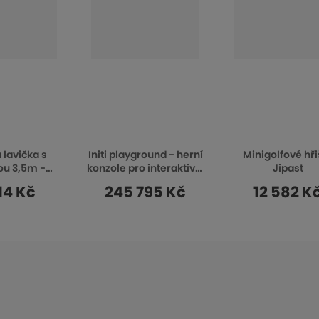
 lavička s
Initi playground - herní
Minigolfové hři
ou 3,5m -
konzole pro interaktivní
Jipast
uněná
stěny
14 Kč
245 795 Kč
12 582 K