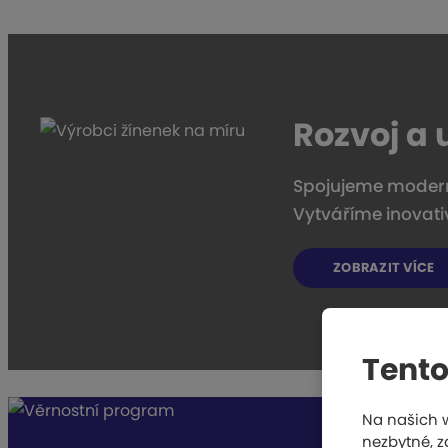
Rozvoj a 
Spojujeme moderní
Vytváříme inovativ
ZOBRAZIT VÍCE
Tento
Na našich 
nezbytné, z