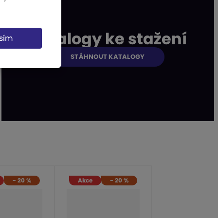
Katalogy ke stažení
sím
STÁHNOUT KATALOGY
-
20
%
Akce
-
20
%