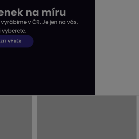
nenek na míru
vyrábíme v ČR. Je jen na vás,
i vyberete.
ZIT VÝBĚR