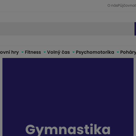
O nás
Půjčovna
ovní hry
Fitness
Volný čas
Psychomotorika
Poháry
Gymnastika