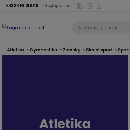
+420 495 215 115
info@jipast.cz
Atletika
Gymnastika
Žíněnky
Školní sport
Sport
S
p
o
r
t
Atletika
o