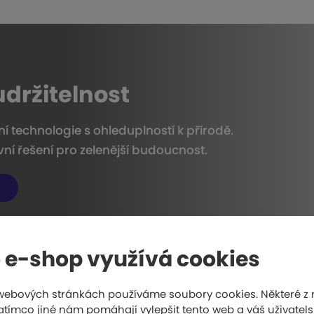
udržitelnost
 technologie s ohleduplností k přírodě.
ní řešení pro zelenější budoucnost.
 e-shop využívá cookies
webových stránkách používáme soubory cookies. Některé z 
atímco jiné nám pomáhají vylepšit tento web a váš uživatelsk