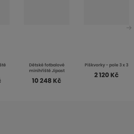
l
š
ště
Dětské fotbalové
Piškvorky - pole 3 x 3
í
minihřiště Jipast
2 120 Kč
č
10 248 Kč