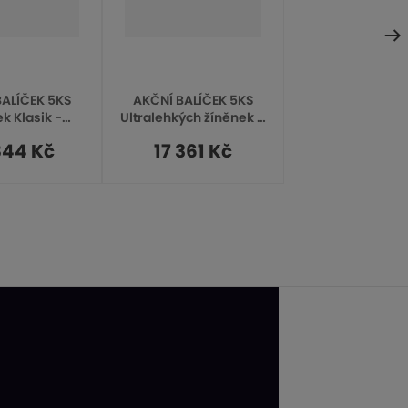
l
BALÍČEK 5KS
AKČNÍ BALÍČEK 5KS
k Klasik -
Ultralehkých žíněnek A
š
200x100x6cm
- rozměry 200x100x6
844 Kč
17 361 Kč
vč. kožených
cm - bez suchých zipů
í
rohů