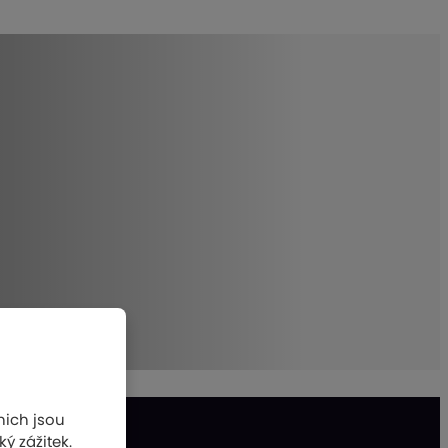
nich jsou
ý zážitek.