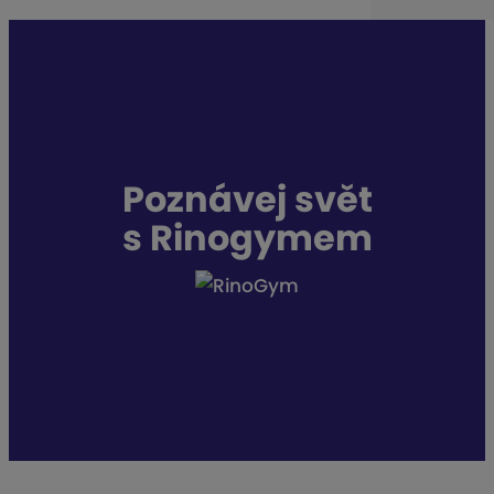
s
.
Poznávej svět
s Rinogymem