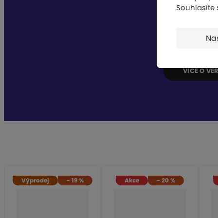
Souhlasíte
Věrnos
Spousty bene
Na
Školy, sporto
VÍCE O V
Výprodej
-
19
%
Akce
-
20
%