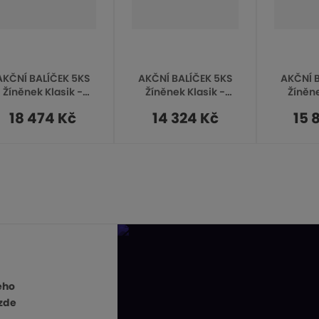
AKČNÍ BALÍČEK 5KS
AKČNÍ BALÍČEK 5KS
AKČNÍ 
Žíněnek Klasik -
Žíněnek Klasik -
Žíněne
změry 200x100x6cm
rozměry 200x100x6cm
rozměry 
18 474 Kč
14 324 Kč
15 
E 120 - vč. kožených
RE 80 - bez kožených
RE 80 - 
rohů
rohů
ého
zde