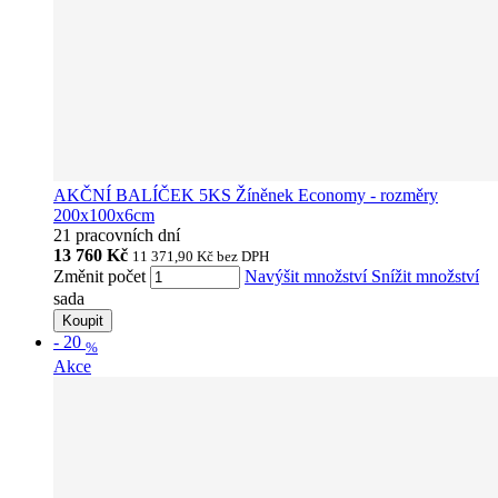
AKČNÍ BALÍČEK 5KS Žíněnek Economy - rozměry
200x100x6cm
21 pracovních dní
13 760 Kč
11 371,90 Kč
bez DPH
Změnit počet
Navýšit množství
Snížit množství
sada
Koupit
-
20
%
Akce