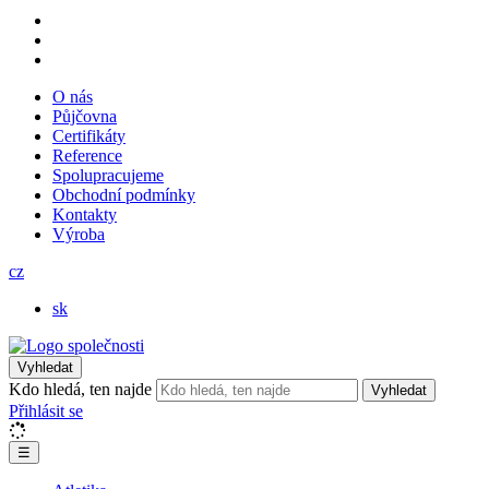
O nás
Půjčovna
Certifikáty
Reference
Spolupracujeme
Obchodní podmínky
Kontakty
Výroba
cz
sk
Vyhledat
Kdo hledá, ten najde
Vyhledat
Přihlásit se
☰