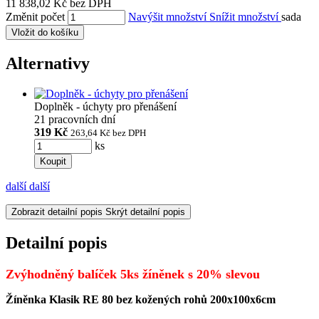
11 838,02 Kč bez DPH
Změnit počet
Navýšit množství
Snížit množství
sada
Vložit do košíku
Alternativy
Doplněk - úchyty pro přenášení
21 pracovních dní
319 Kč
263,64 Kč
bez DPH
ks
Koupit
další
další
Zobrazit detailní popis
Skrýt detailní popis
Detailní popis
Zvýhodněný balíček 5ks žíněnek s 20% slevou
Žíněnka Klasik RE 80 bez kožených rohů 200x100x6cm