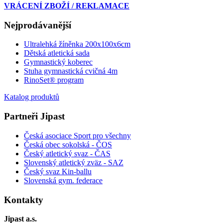
VRÁCENÍ ZBOŽÍ / REKLAMACE
Nejprodávanější
Ultralehká žíněnka 200x100x6cm
Dětská atletická sada
Gymnastický koberec
Stuha gymnastická cvičná 4m
RinoSet® program
Katalog produktů
Partneři Jipast
Česká asociace Sport pro všechny
Česká obec sokolská - ČOS
Český atletický svaz - ČAS
Slovenský atletický zväz
- SAZ
Český svaz Kin-ballu
Slovenská gym. federace
Kontakty
Jipast a.s.