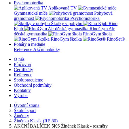
Psychomotorika
Aplikovaná TV
Gymnastické míče
Pohybová
gramotnost
Psychomotorika
Školky v pohybu
Rino
Kjub
RinoGym Air
dětská gymnastika
RinoGym škola
RinoGym školka
RinoSet®
Poháry a medaile
Reference
Akční nabídky
O nás
Půjčovna
Certifikáty
Reference
Spolupracujeme
Obchodní podmínky
Kontakty
Výroba
Úvodní strana
Školní sport
Žíněnky
Žíněnka Klasik (RE 80)
AKČNÍ BALÍČEK 5KS Žíněnek Klasik - rozměry