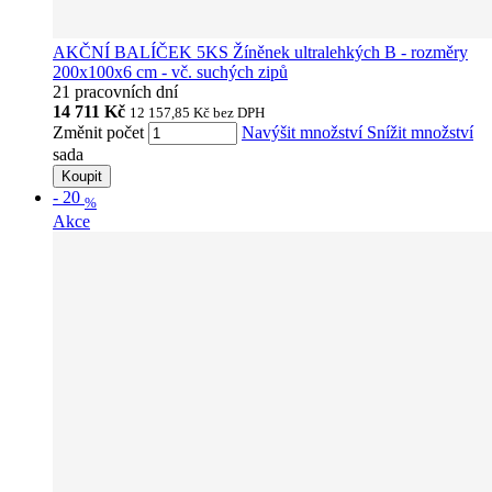
AKČNÍ BALÍČEK 5KS Žíněnek ultralehkých B - rozměry
200x100x6 cm - vč. suchých zipů
21 pracovních dní
14 711 Kč
12 157,85 Kč
bez DPH
Změnit počet
Navýšit množství
Snížit množství
sada
Koupit
-
20
%
Akce