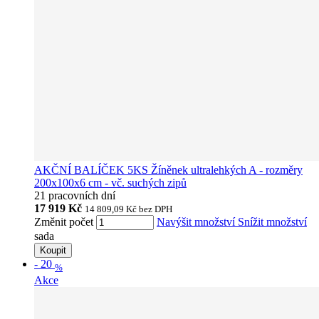
AKČNÍ BALÍČEK 5KS Žíněnek ultralehkých A - rozměry
200x100x6 cm - vč. suchých zipů
21 pracovních dní
17 919 Kč
14 809,09 Kč
bez DPH
Změnit počet
Navýšit množství
Snížit množství
sada
Koupit
-
20
%
Akce