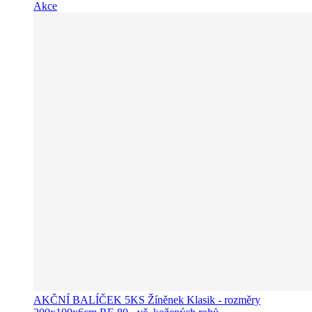
Akce
AKČNÍ BALÍČEK 5KS Žíněnek Klasik - rozměry