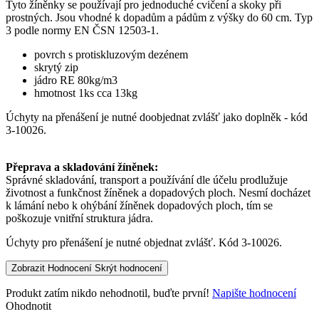
Tyto žíněnky se používají pro jednoduché cvičení a skoky při
prostných. Jsou vhodné k dopadům a pádům z výšky do 60 cm. Typ
3 podle normy EN ČSN 12503-1.
povrch s protiskluzovým dezénem
skrytý zip
jádro RE 80kg/m3
hmotnost 1ks cca 13kg
Úchyty na přenášení je nutné doobjednat zvlášť jako doplněk - kód
3-10026.
Přeprava a skladování žíněnek:
Správné skladování, transport a používání dle účelu prodlužuje
životnost a funkčnost žíněnek a dopadových ploch. Nesmí docházet
k lámání nebo k ohýbání žíněnek dopadových ploch, tím se
poškozuje vnitřní struktura jádra.
Úchyty pro přenášení je nutné objednat zvlášť. Kód 3-10026.
Zobrazit Hodnocení
Skrýt hodnocení
Produkt zatím nikdo nehodnotil, buďte první!
Napište hodnocení
Ohodnotit