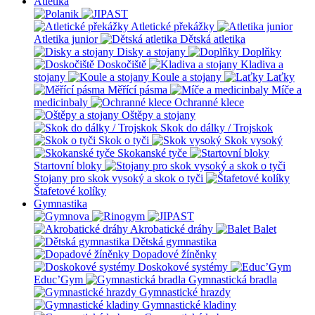
Atletika
Atletické překážky
Atletika junior
Dětská atletika
Disky a stojany
Doplňky
Doskočiště
Kladiva a
stojany
Koule a stojany
Laťky
Měřící pásma
Míče a
medicinbaly
Ochranné klece
Oštěpy a stojany
Skok do dálky / Trojskok
Skok o tyči
Skok vysoký
Skokanské tyče
Startovní bloky
Stojany pro skok vysoký a skok o tyči
Štafetové kolíky
Gymnastika
Akrobatické dráhy
Balet
Dětská gymnastika
Dopadové žíněnky
Doskokové systémy
Educ’Gym
Gymnastická bradla
Gymnastické hrazdy
Gymnastické kladiny