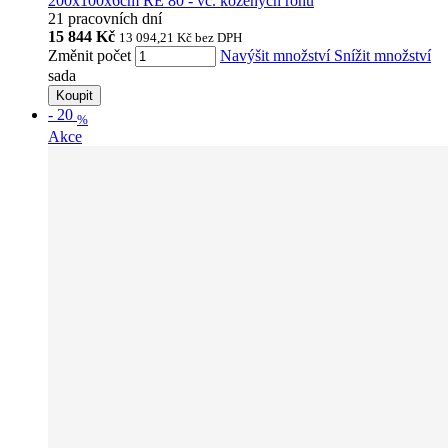
200x100x6cm RE 80 - vč. kožených rohů
21 pracovních dní
15 844 Kč
13 094,21 Kč
bez DPH
Změnit počet
Navýšit množství
Snížit množství
sada
Koupit
-
20
%
Akce