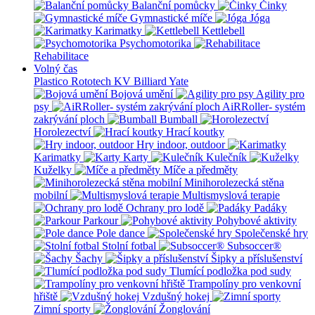
Balanční pomůcky
Činky
Gymnastické míče
Jóga
Karimatky
Kettlebell
Psychomotorika
Rehabilitace
Volný čas
Plastico Rototech
KV Billiard
Yate
Bojová umění
Agility pro
psy
AiRRoller- systém
zakrývání ploch
Bumball
Horolezectví
Hrací koutky
Hry indoor, outdoor
Karimatky
Karty
Kulečník
Kuželky
Míče a předměty
Minihorolezecká stěna
mobilní
Multismyslová terapie
Ochrany pro lodě
Padáky
Parkour
Pohybové aktivity
Pole dance
Společenské hry
Stolní fotbal
Subsoccer®
Šachy
Šipky a příslušenství
Tlumící podložka pod sudy
Trampolíny pro venkovní
hřiště
Vzdušný hokej
Zimní sporty
Žonglování