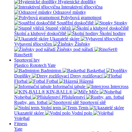
Hygienické doplňky
Interaktivní tělocvična
Odrazové můstky
Pohybová gramotnost
Soutěžní doskočiště
Stopky
Stupně vítězů
Školní a klubové doskočiště
Školní hodiny
Ukazatelé skóre
Vybavení tělocvičen
Žíněnky
Žíněnky pod nářadí
RinoSet®
Sportovní hry
Plastico Rototech
Yate
Badminton
Basketbal
Doplňky
Dresy rozlišovací
Florbal
Fotbal
Házená
Informační tabule
Intercross
KIN-BALL®
Míče
Nohejbal
Příslušenství
Rugby, am. fotbal
Sportovní sítě
Stolní tenis
Tenis
Ukazatelé skóre
Vodní polo
Volejbal
Fitness
Yate