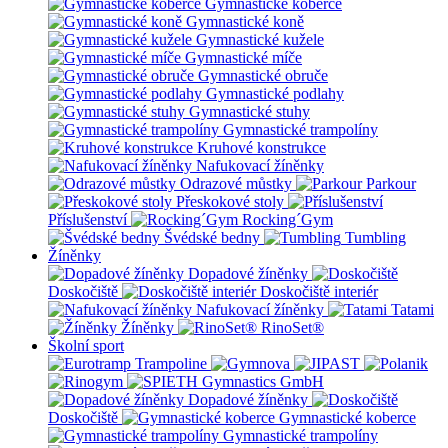
Gymnastické koberce
Gymnastické koně
Gymnastické kužele
Gymnastické míče
Gymnastické obruče
Gymnastické podlahy
Gymnastické stuhy
Gymnastické trampolíny
Kruhové konstrukce
Nafukovací žíněnky
Odrazové můstky
Parkour
Přeskokové stoly
Příslušenství
Rocking´Gym
Švédské bedny
Tumbling
Žíněnky
Dopadové žíněnky
Doskočiště
Doskočiště interiér
Nafukovací žíněnky
Tatami
Žíněnky
RinoSet®
Školní sport
Dopadové žíněnky
Doskočiště
Gymnastické koberce
Gymnastické trampolíny