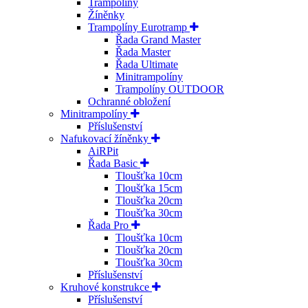
Trampolíny
Žíněnky
Trampolíny Eurotramp
Řada Grand Master
Řada Master
Řada Ultimate
Minitrampolíny
Trampolíny OUTDOOR
Ochranné obložení
Minitrampolíny
Příslušenství
Nafukovací žíněnky
AiRPit
Řada Basic
Tloušťka 10cm
Tloušťka 15cm
Tloušťka 20cm
Tloušťka 30cm
Řada Pro
Tloušťka 10cm
Tloušťka 20cm
Tloušťka 30cm
Příslušenství
Kruhové konstrukce
Příslušenství