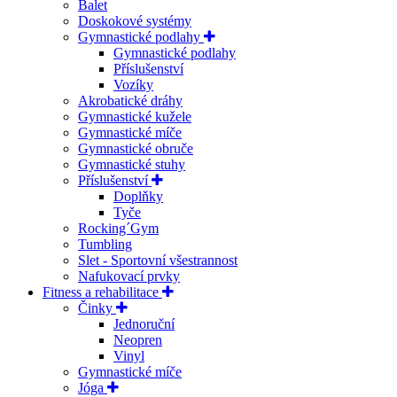
Balet
Doskokové systémy
Gymnastické podlahy
Gymnastické podlahy
Příslušenství
Vozíky
Akrobatické dráhy
Gymnastické kužele
Gymnastické míče
Gymnastické obruče
Gymnastické stuhy
Příslušenství
Doplňky
Tyče
Rocking´Gym
Tumbling
Slet - Sportovní všestrannost
Nafukovací prvky
Fitness a rehabilitace
Činky
Jednoruční
Neopren
Vinyl
Gymnastické míče
Jóga