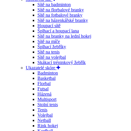
Sítě na badminton
Sítě na florbalové branky
Sítě na fotbalové branky
Sítě na házenkářské branky
Houpací sítě
Šplhací a houpací lana
Sítě na branky na lední hokej
Sítě na míče
Šplhací žebříky
Sítě na tenis
Sítě na volejbal
Skákací tréninkový žebřík
Ukazatelé skóre
Badminton
Basketbal
Florbal
Futsal
Házená
Multisport
Stolní tenis
Tenis
Volejbal
Netball
Rink hokej
Korfball