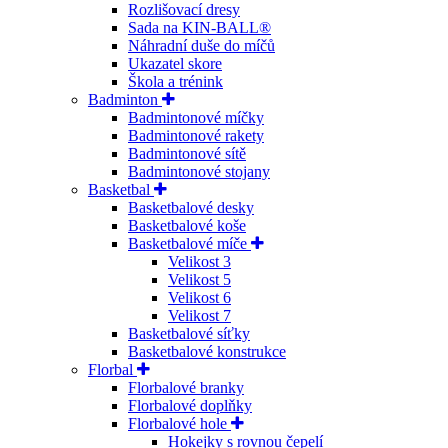
Rozlišovací dresy
Sada na KIN-BALL®
Náhradní duše do míčů
Ukazatel skore
Škola a trénink
Badminton
Badmintonové míčky
Badmintonové rakety
Badmintonové sítě
Badmintonové stojany
Basketbal
Basketbalové desky
Basketbalové koše
Basketbalové míče
Velikost 3
Velikost 5
Velikost 6
Velikost 7
Basketbalové síťky
Basketbalové konstrukce
Florbal
Florbalové branky
Florbalové doplňky
Florbalové hole
Hokejky s rovnou čepelí