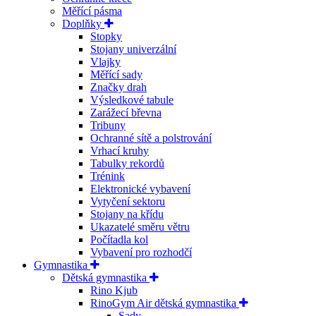
Měřící pásma
Doplňky
Stopky
Stojany univerzální
Vlajky
Měřící sady
Značky drah
Výsledkové tabule
Zarážecí břevna
Tribuny
Ochranné sítě a polstrování
Vrhací kruhy
Tabulky rekordů
Trénink
Elektronické vybavení
Vytyčení sektoru
Stojany na křídu
Ukazatelé směru větru
Počítadla kol
Vybavení pro rozhodčí
Gymnastika
Dětská gymnastika
Rino Kjub
RinoGym Air dětská gymnastika
Sady