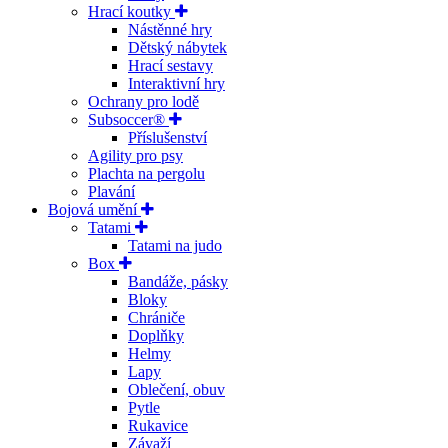
Hrací koutky
Nástěnné hry
Dětský nábytek
Hrací sestavy
Interaktivní hry
Ochrany pro lodě
Subsoccer®
Příslušenství
Agility pro psy
Plachta na pergolu
Plavání
Bojová umění
Tatami
Tatami na judo
Box
Bandáže, pásky
Bloky
Chrániče
Doplňky
Helmy
Lapy
Oblečení, obuv
Pytle
Rukavice
Závaží