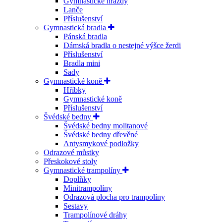
Gymnastické hrazdy
Lanče
Příslušenství
Gymnastická bradla
Pánská bradla
Dámská bradla o nestejné výšce žerdi
Příslušenství
Bradla mini
Sady
Gymnastické koně
Hříbky
Gymnastické koně
Příslušenství
Švédské bedny
Švédské bedny molitanové
Švédské bedny dřevěné
Antysmykové podložky
Odrazové můstky
Přeskokové stoly
Gymnastické trampolíny
Doplňky
Minitrampolíny
Odrazová plocha pro trampolíny
Sestavy
Trampolínové dráhy