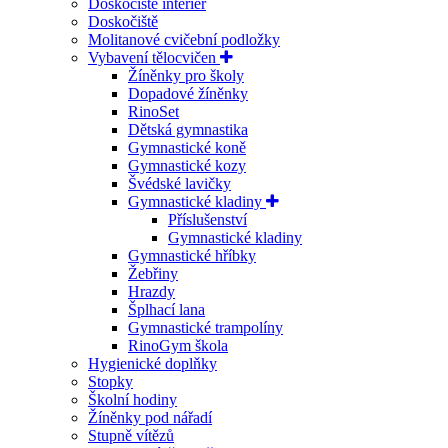
Doskočiště interiér
Doskočiště
Molitanové cvičební podložky
Vybavení tělocvičen
Žíněnky pro školy
Dopadové žíněnky
RinoSet
Dětská gymnastika
Gymnastické koně
Gymnastické kozy
Švédské lavičky
Gymnastické kladiny
Příslušenství
Gymnastické kladiny
Gymnastické hříbky
Žebřiny
Hrazdy
Šplhací lana
Gymnastické trampolíny
RinoGym škola
Hygienické doplňky
Stopky
Školní hodiny
Žíněnky pod nářadí
Stupně vítězů