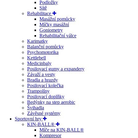
Podložky
Sítě
Rehabilitace
Masážní pomůcky
Míčky masážní
Goniometry
Rehabilitační válce
Karimatky
Balanční pomůcky
Psychomotorika
Kettlebell
Medicinbaly
Posilovací gumy a expandery
Závaží a vesty
Bradla a hrazdy
Posilovací kolečka
Trampolíny
Posilovací doplňky
Bedýnky na step aerobic
Švihadla
Závěsné systémy
Sportovní hry
KIN-BALL®
Míče na KIN-BALL®
Kompresor