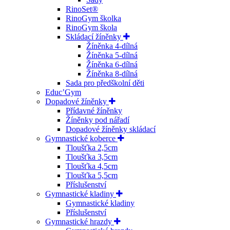
RinoSet®
RinoGym školka
RinoGym škola
Skládací žíněnky
Žíněnka 4-dílná
Žíněnka 5-dílná
Žíněnka 6-dílná
Žíněnka 8-dílná
Sada pro předškolní děti
Educ’Gym
Dopadové žíněnky
Přídavné žíněnky
Žíněnky pod nářadí
Dopadové žíněnky skládací
Gymnastické koberce
Tloušťka 2,5cm
Tloušťka 3,5cm
Tloušťka 4,5cm
Tloušťka 5,5cm
Příslušenství
Gymnastické kladiny
Gymnastické kladiny
Příslušenství
Gymnastické hrazdy