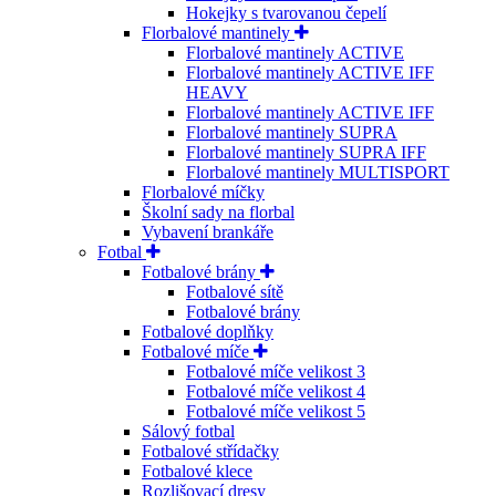
Hokejky s tvarovanou čepelí
Florbalové mantinely
Florbalové mantinely ACTIVE
Florbalové mantinely ACTIVE IFF
HEAVY
Florbalové mantinely ACTIVE IFF
Florbalové mantinely SUPRA
Florbalové mantinely SUPRA IFF
Florbalové mantinely MULTISPORT
Florbalové míčky
Školní sady na florbal
Vybavení brankáře
Fotbal
Fotbalové brány
Fotbalové sítě
Fotbalové brány
Fotbalové doplňky
Fotbalové míče
Fotbalové míče velikost 3
Fotbalové míče velikost 4
Fotbalové míče velikost 5
Sálový fotbal
Fotbalové střídačky
Fotbalové klece
Rozlišovací dresy