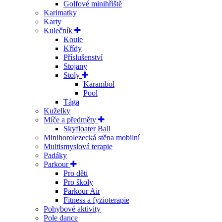
Golfové minihřiště
Karimatky
Karty
Kulečník
Koule
Křídy
Příslušenství
Stojany
Stoly
Karambol
Pool
Tága
Kuželky
Míče a předměty
Skyfloater Ball
Minihorolezecká stěna mobilní
Multismyslová terapie
Padáky
Parkour
Pro děti
Pro školy
Parkour Air
Fitness a fyzioterapie
Pohybové aktivity
Pole dance