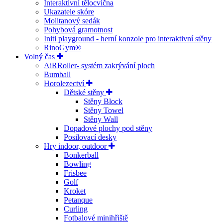
Interaktivní tělocvična
Ukazatele skóre
Molitanový sedák
Pohybová gramotnost
Initi playground - herní konzole pro interaktivní stěny
RinoGym®
Volný čas
AiRRoller- systém zakrývání ploch
Bumball
Horolezectví
Dětské stěny
Stěny Block
Stěny Towel
Stěny Wall
Dopadové plochy pod stěny
Posilovací desky
Hry indoor, outdoor
Bonkerball
Bowling
Frisbee
Golf
Kroket
Petanque
Curling
Fotbalové minihřiště