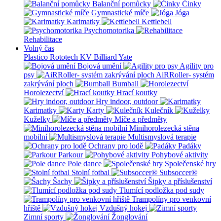
Balanční pomůcky
Činky
Gymnastické míče
Jóga
Karimatky
Kettlebell
Psychomotorika
Rehabilitace
Volný čas
Plastico Rototech
KV Billiard
Yate
Bojová umění
Agility pro
psy
AiRRoller- systém
zakrývání ploch
Bumball
Horolezectví
Hrací koutky
Hry indoor, outdoor
Karimatky
Karty
Kulečník
Kuželky
Míče a předměty
Minihorolezecká stěna
mobilní
Multismyslová terapie
Ochrany pro lodě
Padáky
Parkour
Pohybové aktivity
Pole dance
Společenské hry
Stolní fotbal
Subsoccer®
Šachy
Šipky a příslušenství
Tlumící podložka pod sudy
Trampolíny pro venkovní
hřiště
Vzdušný hokej
Zimní sporty
Žonglování