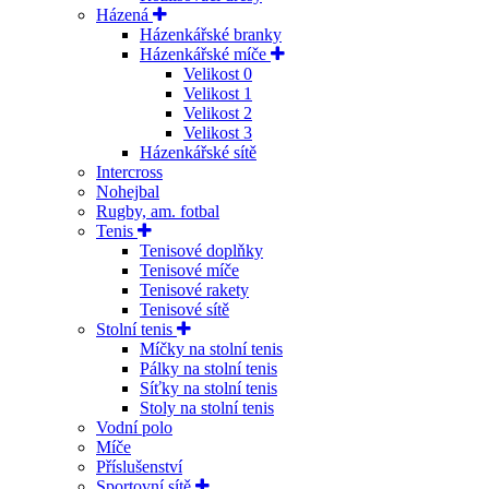
Házená
Házenkářské branky
Házenkářské míče
Velikost 0
Velikost 1
Velikost 2
Velikost 3
Házenkářské sítě
Intercross
Nohejbal
Rugby, am. fotbal
Tenis
Tenisové doplňky
Tenisové míče
Tenisové rakety
Tenisové sítě
Stolní tenis
Míčky na stolní tenis
Pálky na stolní tenis
Síťky na stolní tenis
Stoly na stolní tenis
Vodní polo
Míče
Příslušenství
Sportovní sítě