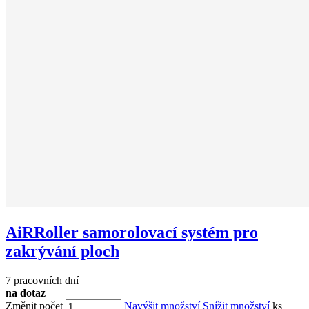
AiRRoller samorolovací systém pro
zakrývání ploch
7 pracovních dní
na dotaz
Změnit počet
Navýšit množství
Snížit množství
ks