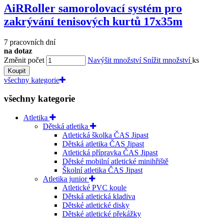
AiRRoller samorolovací systém pro
zakrývání tenisových kurtů 17x35m
7 pracovních dní
na dotaz
Změnit počet
Navýšit množství
Snížit množství
ks
Koupit
všechny kategorie
všechny kategorie
Atletika
Dětská atletika
Atletická školka ČAS Jipast
Dětská atletika ČAS Jipast
Atletická přípravka ČAS Jipast
Dětské mobilní atletické minihřiště
Školní atletika ČAS Jipast
Atletika junior
Atletické PVC koule
Dětská atletická kladiva
Dětské atletické disky
Dětské atletické překážky