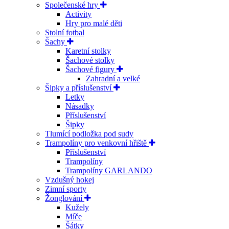
Společenské hry
Activity
Hry pro malé děti
Stolní fotbal
Šachy
Karetní stolky
Šachové stolky
Šachové figury
Zahradní a velké
Šipky a příslušenství
Letky
Násadky
Příslušenství
Šipky
Tlumící podložka pod sudy
Trampolíny pro venkovní hřiště
Příslušenství
Trampolíny
Trampolíny GARLANDO
Vzdušný hokej
Zimní sporty
Žonglování
Kužely
Míče
Šátky