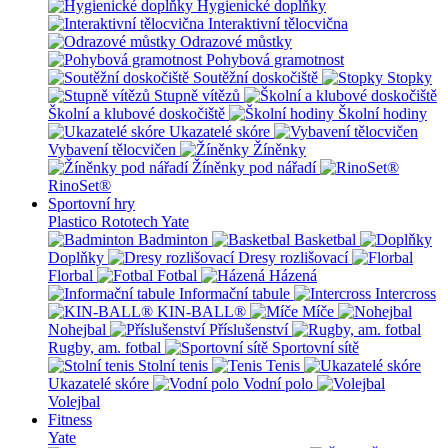
Hygienické doplňky
Interaktivní tělocvična
Odrazové můstky
Pohybová gramotnost
Soutěžní doskočiště
Stopky
Stupně vítězů
Školní a klubové doskočiště
Školní hodiny
Ukazatelé skóre
Vybavení tělocvičen
Žíněnky
Žíněnky pod nářadí
RinoSet®
Sportovní hry
Plastico Rototech
Yate
Badminton
Basketbal
Doplňky
Dresy rozlišovací
Florbal
Fotbal
Házená
Informační tabule
Intercross
KIN-BALL®
Míče
Nohejbal
Příslušenství
Rugby, am. fotbal
Sportovní sítě
Stolní tenis
Tenis
Ukazatelé skóre
Vodní polo
Volejbal
Fitness
Yate