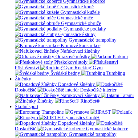
Gymnastické koberce
Gymnastické koně
Gymnastické kužele
Gymnastické míče
Gymnastické obruče
Gymnastické podlahy
Gymnastické stuhy
Gymnastické trampolíny
Kruhové konstrukce
Nafukovací žíněnky
Odrazové můstky
Parkour
Přeskokové stoly
Příslušenství
Rocking´Gym
Švédské bedny
Tumbling
Žíněnky
Dopadové žíněnky
Doskočiště
Doskočiště interiér
Nafukovací žíněnky
Tatami
Žíněnky
RinoSet®
Školní sport
Dopadové žíněnky
Doskočiště
Gymnastické koberce
Gymnastické trampolíny