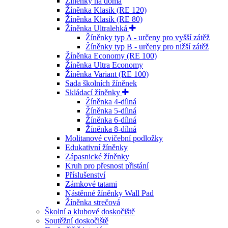
Žíněnky na doma
Žíněnka Klasik (RE 120)
Žíněnka Klasik (RE 80)
Žíněnka Ultralehká
Žíněnky typ A - určeny pro vyšší zátěž
Žíněnky typ B - určeny pro nižší zátěž
Žíněnka Economy (RE 100)
Žíněnka Ultra Economy
Žíněnka Variant (RE 100)
Sada školních žíněnek
Skládací žíněnky
Žíněnka 4-dílná
Žíněnka 5-dílná
Žíněnka 6-dílná
Žíněnka 8-dílná
Molitanové cvičební podložky
Edukativní žíněnky
Zápasnické žíněnky
Kruh pro přesnost přistání
Příslušenství
Zámkové tatami
Nástěnné žíněnky Wall Pad
Žíněnka strečová
Školní a klubové doskočiště
Soutěžní doskočiště