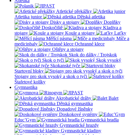
Atletika
Atletické překážky
Atletika junior
Dětská atletika
Disky a stojany
Doplňky
Doskočiště
Kladiva a
stojany
Koule a stojany
Laťky
Měřící pásma
Míče a
medicinbaly
Ochranné klece
Oštěpy a stojany
Skok do dálky / Trojskok
Skok o tyči
Skok vysoký
Skokanské tyče
Startovní bloky
Stojany pro skok vysoký a skok o tyči
Štafetové kolíky
Gymnastika
Akrobatické dráhy
Balet
Dětská gymnastika
Dopadové žíněnky
Doskokové systémy
Educ’Gym
Gymnastická bradla
Gymnastické hrazdy
Gymnastické kladiny