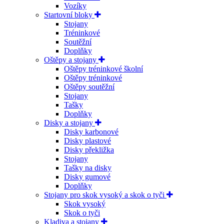
Vozíky
Startovní bloky
Stojany
Tréninkové
Soutěžní
Doplňky
Oštěpy a stojany
Oštěpy tréninkové školní
Oštěpy tréninkové
Oštěpy soutěžní
Stojany
Tašky
Doplňky
Disky a stojany
Disky karbonové
Disky plastové
Disky překližka
Stojany
Tašky na disky
Disky gumové
Doplňky
Stojany pro skok vysoký a skok o tyči
Skok vysoký
Skok o tyči
Kladiva a stojany