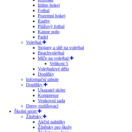
Inline hokej
Fotbal
Pozemní hokej
Ragby
Plážový fotbal
Kanoe polo
Padel
Volejbal
Stojany a sítě na volejbal
Beachvolejbal
Míče na volejbal
Velikost 5
Volejbalové dělo
Doplňky
Informační tabule
Doplňky
Ukazatel skóre
Kompresor
Venkovní sada
Dresy rozlišovací
Školní sport
Žíněnky
Akční nabídky
Žíněnky pro školy