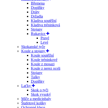
Břemena
Doplňky
Dráty
Držadla
Kladiva soutěžní
Kladiva tréninková
Stojany
Rukavice
Pravé
Levé
Skokanské tyče
Koule a stojany
Koule soutěžní
Koule tréninkové
Koule z mosazi
Koule z nerez oceli
Stojany
Tašky
Doplňky
Laťky
Skok o tyči
Skok vysoký
Míče a medicinbaly
Štafetové kolíky
Ochranné klece