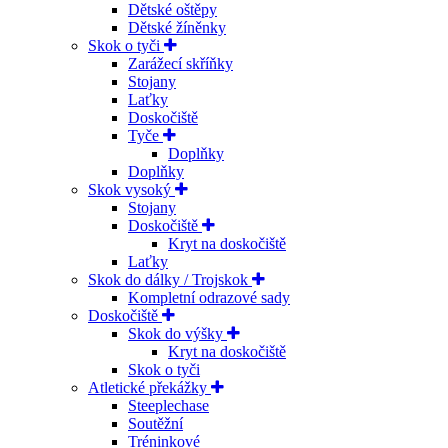
Dětské oštěpy
Dětské žíněnky
Skok o tyči
Zarážecí skříňky
Stojany
Laťky
Doskočiště
Tyče
Doplňky
Doplňky
Skok vysoký
Stojany
Doskočiště
Kryt na doskočiště
Laťky
Skok do dálky / Trojskok
Kompletní odrazové sady
Doskočiště
Skok do výšky
Kryt na doskočiště
Skok o tyči
Atletické překážky
Steeplechase
Soutěžní
Tréninkové