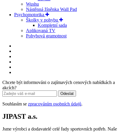
Wushu
Nástěnná žíněnka Wall Pad
Psychomotorika
Školky v pohybu
Kompletní sada
Aplikovaná TV
Pohybová gramotnost
Chcete být informováni o zajímavých cenových nabídkách a
akcích?
Odeslat
Souhlasím se
zpracováním osobních údajů
.
JIPAST a.s.
Jsme výrobci a dodavatelé celé řady sportovních potřeb. Naše