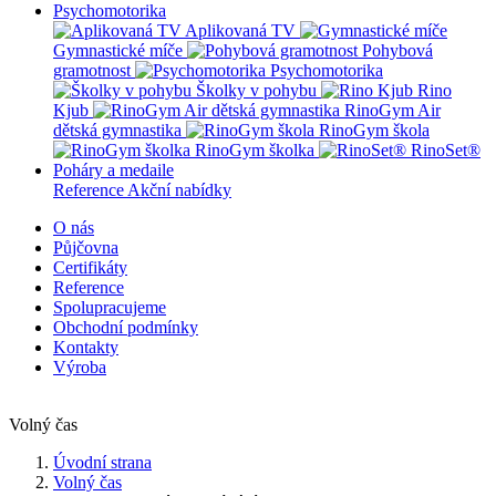
Psychomotorika
Aplikovaná TV
Gymnastické míče
Pohybová
gramotnost
Psychomotorika
Školky v pohybu
Rino
Kjub
RinoGym Air
dětská gymnastika
RinoGym škola
RinoGym školka
RinoSet®
Poháry a medaile
Reference
Akční nabídky
O nás
Půjčovna
Certifikáty
Reference
Spolupracujeme
Obchodní podmínky
Kontakty
Výroba
Volný čas
Úvodní strana
Volný čas