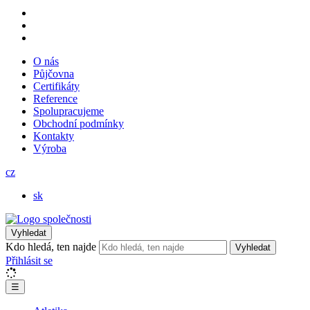
O nás
Půjčovna
Certifikáty
Reference
Spolupracujeme
Obchodní podmínky
Kontakty
Výroba
cz
sk
Vyhledat
Kdo hledá, ten najde
Vyhledat
Přihlásit se
☰