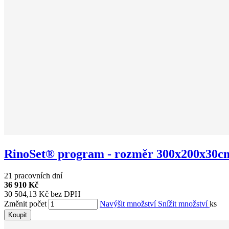
RinoSet® program - rozměr 300x200x30c
21 pracovních dní
36 910 Kč
30 504,13 Kč bez DPH
Změnit počet
Navýšit množství
Snížit množství
ks
Koupit