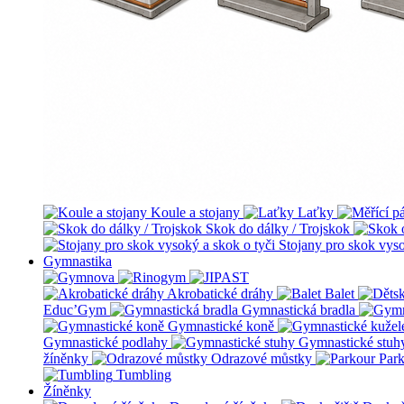
Koule a stojany
Laťky
Skok do dálky / Trojskok
Stojany pro skok vyso
Gymnastika
Akrobatické dráhy
Balet
Educ’Gym
Gymnastická bradla
Gymnastické koně
Gymnastické podlahy
Gymnastické stuh
žíněnky
Odrazové můstky
Par
Tumbling
Žíněnky