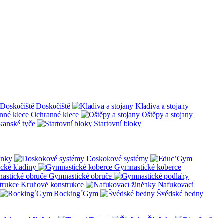
Doskočiště
Kladiva a stojany
Ochranné klece
Oštěpy a stojany
kanské tyče
Startovní bloky
ěnky
Doskokové systémy
cké kladiny
Gymnastické koberce
Gymnastické obruče
Kruhové konstrukce
Nafukovací
Rocking´Gym
Švédské bedny