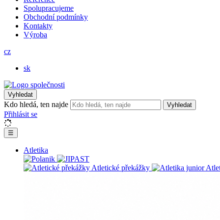
Spolupracujeme
Obchodní podmínky
Kontakty
Výroba
cz
sk
Vyhledat
Kdo hledá, ten najde
Vyhledat
Přihlásit se
☰
Atletika
Atletické překážky
Atle