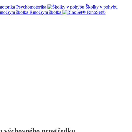
Psychomotorika
Školky v pohybu
RinoGym školka
RinoSet®
ko výchovného prostředku.