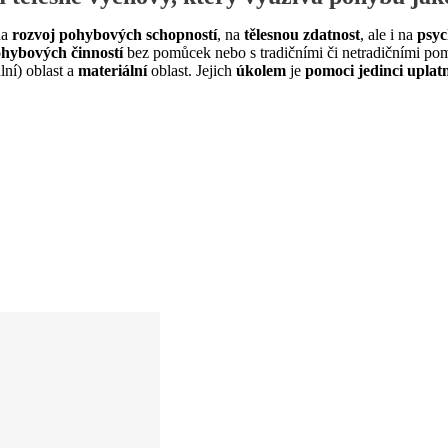
na
rozvoj pohybových schopností
, na
tělesnou zdatnost
, ale i na
psyc
ohybových činností
bez pomůcek nebo s tradičními či netradičními po
lní) oblast a
materiální
oblast. Jejich
úkolem
je
pomoci jedinci uplatni