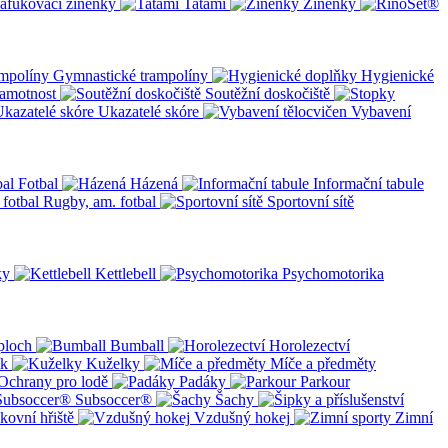
afukovací žíněnky
Tatami
Žíněnky
Gymnastické trampolíny
Hygienické
amotnost
Soutěžní doskočiště
Ukazatelé skóre
Vybavení
Fotbal
Házená
Informační tabule
Rugby, am. fotbal
Sportovní sítě
ky
Kettlebell
Psychomotorika
ploch
Bumball
Horolezectví
ík
Kuželky
Míče a předměty
Ochrany pro lodě
Padáky
Parkour
Subsoccer®
Šachy
kovní hřiště
Vzdušný hokej
Zimní