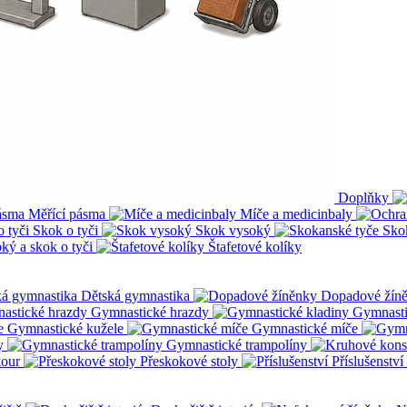
Doplňky
Měřící pásma
Míče a medicinbaly
Skok o tyči
Skok vysoký
Sko
ký a skok o tyči
Štafetové kolíky
Dětská gymnastika
Dopadové žín
Gymnastické hrazdy
Gymnasti
Gymnastické kužele
Gymnastické míče
y
Gymnastické trampolíny
kour
Přeskokové stoly
Příslušenství