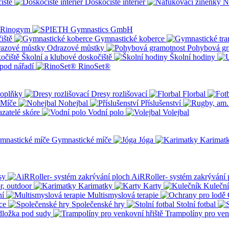
iště
Doskočiště interiér
N
iště
Gymnastické koberce
Odrazové můstky
Pohybová gr
Školní a klubové doskočiště
Školní hodiny
pod nářadí
RinoSet®
oplňky
Dresy rozlišovací
Florbal
Míče
Nohejbal
Příslušenství
zatelé skóre
Vodní polo
Volejbal
Gymnastické míče
Jóga
Karimat
sy
AiRRoller- systém zakrývání 
r, outdoor
Karimatky
Karty
Kulečn
ní
Multismyslová terapie
ce
Společenské hry
Stolní fotbal
dložka pod sudy
Trampolíny pro ven