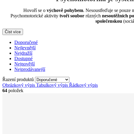
Hovoří se o
výchově pohybem
. Nesoustřeďuje se pouze 
Psychomotorické aktivity
tvoří soubor
různých
nesoutěžních p
společenskou
(sociá
Číst více
Doporučené
Nejlevnější
Nejdražší
Dostupné
Nejnovější
Nejprodávanejší
Řazení produktů
Obrázkový výpis
Tabulkový výpis
Řádkový výpis
64
položek