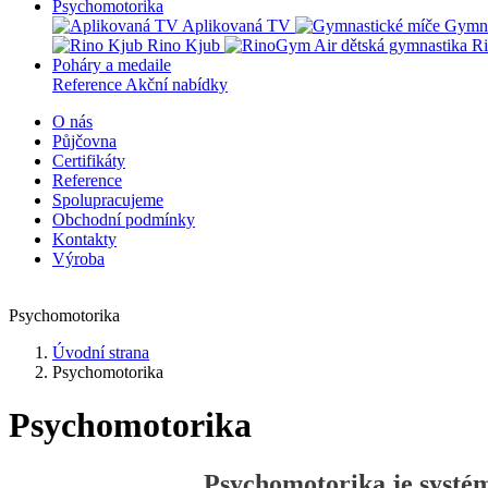
Psychomotorika
Aplikovaná TV
Gymna
Rino Kjub
Ri
Poháry a medaile
Reference
Akční nabídky
O nás
Půjčovna
Certifikáty
Reference
Spolupracujeme
Obchodní podmínky
Kontakty
Výroba
Psychomotorika
Úvodní strana
Psychomotorika
Psychomotorika
Psychomotorika je systém