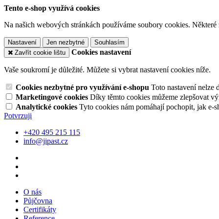
Tento e-shop využívá cookies
Na našich webových stránkách používáme soubory cookies. Některé z n
Nastavení
Jen nezbytné
Souhlasím
Cookies nastavení
Zavřít cookie lištu
Vaše soukromí je důležité. Můžete si vybrat nastavení cookies níže.
Cookies nezbytné pro využívání e-shopu
Toto nastavení nelze 
Marketingové cookies
Díky těmto cookies můžeme zlepšovat výko
Analytické cookies
Tyto cookies nám pomáhají pochopit, jak e-s
Potvrzuji
+420 495 215 115
info@jipast.cz
O nás
Půjčovna
Certifikáty
Reference