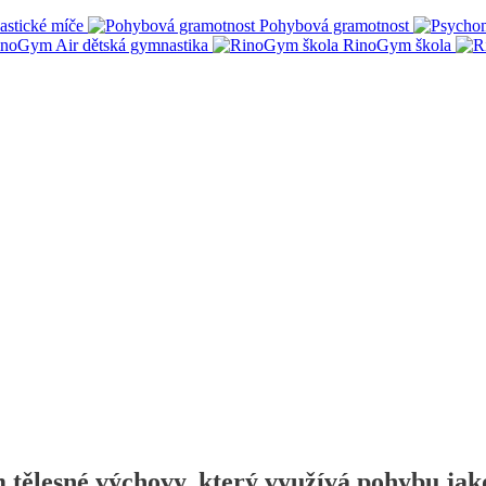
stické míče
Pohybová gramotnost
noGym Air dětská gymnastika
RinoGym škola
 tělesné výchovy, který využívá pohybu ja