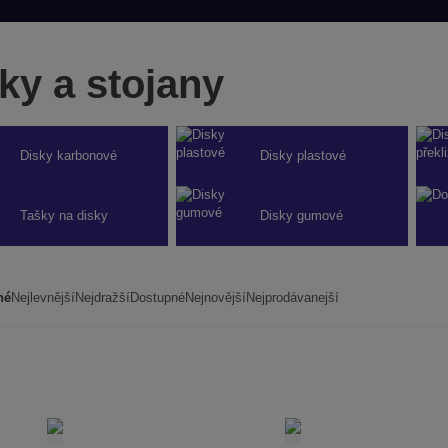
ky a stojany
Disky karbonové
Disky plastové
Tašky na disky
Disky gumové
né
Nejlevnější
Nejdražší
Dostupné
Nejnovější
Nejprodávanejší