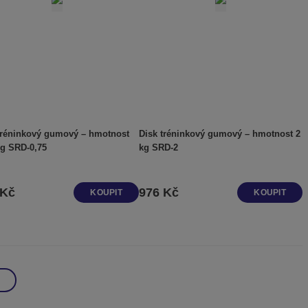
tréninkový gumový – hmotnost
Disk tréninkový gumový – hmotnost 2
0,75 kg SRD-0,75
kg SRD-2
 Kč
976 Kč
KOUPIT
KOUPIT