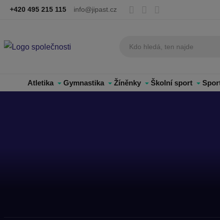
+420 495 215 115
info@jipast.cz
Atletika
Gymnastika
Žíněnky
Školní sport
Spor