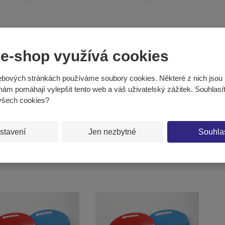
 e-shop využívá cookies
bových stránkách používáme soubory cookies. Některé z nich jsou 
nám pomáhají vylepšit tento web a váš uživatelský zážitek. Souhlasí
AL měkký gumový –
Disk TRIAL měkký gumový - hmotnost
Disk 
všech cookies?
1,75 kg DSK-1,75
0,5 kg DSK-0,5
stavení
Jen nezbytné
Souhla
č
1 551 Kč
579
KOUPIT
KOUPIT