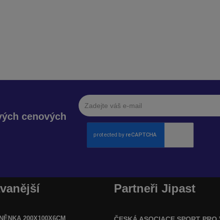
avých cenových
vanější
Partneři Jipast
NĚNKA 200X100X6CM
ČESKÁ ASOCIACE SPORT PRO