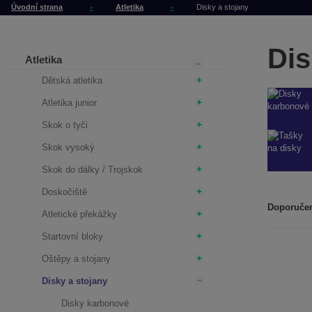
Úvodní strana
Atletika
Disky a stojany
Dis
Atletika
Dětská atletika
Atletika junior
Skok o tyči
Skok vysoký
Skok do dálky / Trojskok
Doskočiště
Doporuče
Atletické překážky
Ř
a
Startovní bloky
z
Oštěpy a stojany
e
Disky a stojany
n
í
Disky karbonové