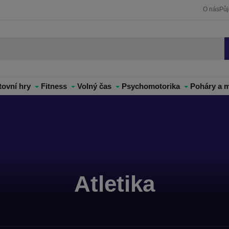
O nás
Pů
tovní hry
Fitness
Volný čas
Psychomotorika
Poháry a m
Atletika