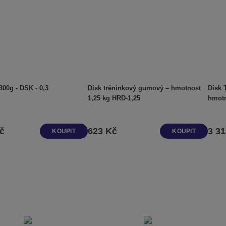
300g - DSK - 0,3
Disk tréninkový gumový – hmotnost
Disk 
1,25 kg HRD-1,25
č
623 Kč
3 3
KOUPIT
KOUPIT