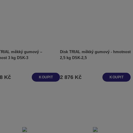
o
o
ý
v
v
v
ý
ý
ý
v
v
p
ý
ý
i
p
p
s
TRIAL měkký gumový –
Disk TRIAL měkký gumový - hmotnost
i
i
hmotnost 3 kg DSK-3
2,5 kg DSK-2,5
s
s
18 Kč
2 876 Kč
KOUPIT
KOUPIT