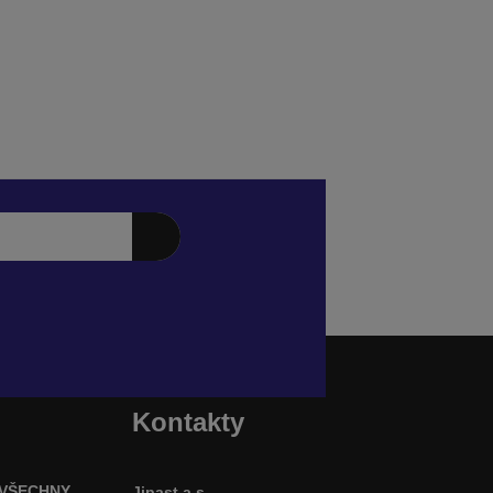
Kontakty
 VŠECHNY
Jipast a.s.