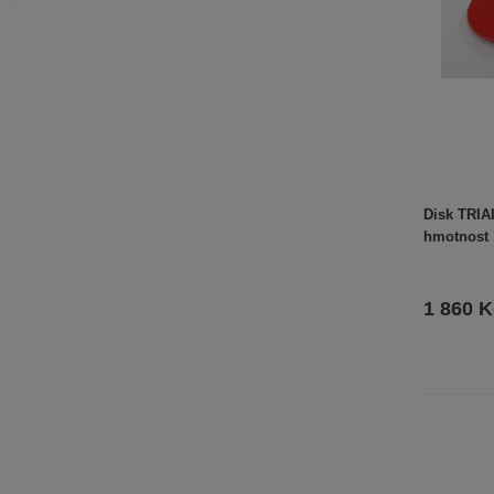
Disk TRI
hmotnost 
1 860 K