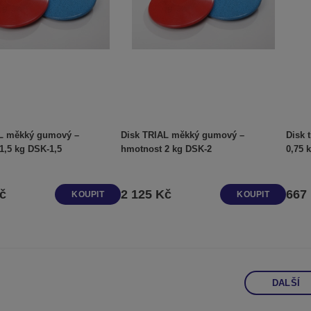
AL měkký gumový –
Disk TRIAL měkký gumový –
Disk 
1,5 kg DSK-1,5
hmotnost 2 kg DSK-2
č
2 125 Kč
667
KOUPIT
KOUPIT
DALŠÍ