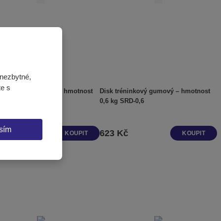
nezbytné,
te s
tréninkový gumový – hmotnost
Disk tréninkový gumový – hmotnost
0,8 kg HRD-0,8
0,6 kg SRD-0,6
sím
 Kč
623 Kč
KOUPIT
KOUPIT