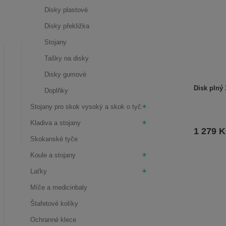
p
Disky plastové
r
Disky překližka
o
d
Stojany
u
Tašky na disky
k
t
Disky gumové
ů
Disk plný 
Doplňky
Stojany pro skok vysoký a skok o tyči
Kladiva a stojany
1 279 K
Skokanské tyče
Koule a stojany
Laťky
Míče a medicinbaly
Štafetové kolíky
Ochranné klece