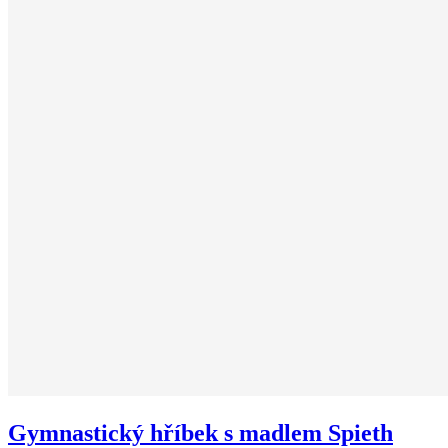
Gymnastický hříbek s madlem Spieth