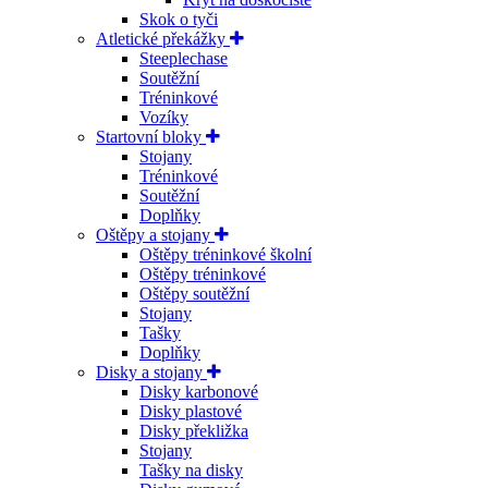
Skok o tyči
Atletické překážky
Steeplechase
Soutěžní
Tréninkové
Vozíky
Startovní bloky
Stojany
Tréninkové
Soutěžní
Doplňky
Oštěpy a stojany
Oštěpy tréninkové školní
Oštěpy tréninkové
Oštěpy soutěžní
Stojany
Tašky
Doplňky
Disky a stojany
Disky karbonové
Disky plastové
Disky překližka
Stojany
Tašky na disky