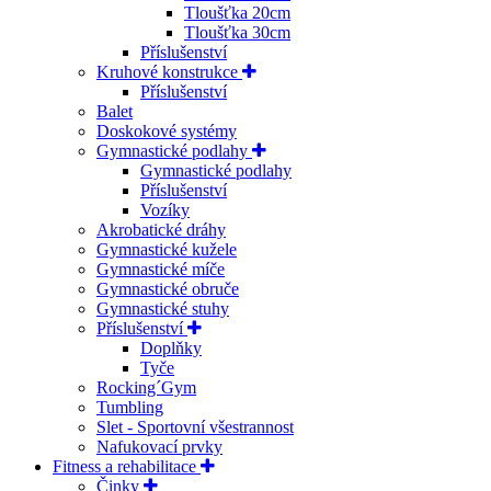
Tloušťka 20cm
Tloušťka 30cm
Příslušenství
Kruhové konstrukce
Příslušenství
Balet
Doskokové systémy
Gymnastické podlahy
Gymnastické podlahy
Příslušenství
Vozíky
Akrobatické dráhy
Gymnastické kužele
Gymnastické míče
Gymnastické obruče
Gymnastické stuhy
Příslušenství
Doplňky
Tyče
Rocking´Gym
Tumbling
Slet - Sportovní všestrannost
Nafukovací prvky
Fitness a rehabilitace
Činky