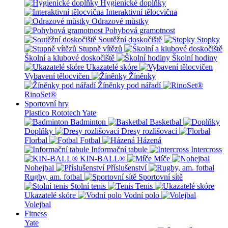
Hygienické doplňky
Interaktivní tělocvična
Odrazové můstky
Pohybová gramotnost
Soutěžní doskočiště
Stopky
Stupně vítězů
Školní a klubové doskočiště
Školní hodiny
Ukazatelé skóre
Vybavení tělocvičen
Žíněnky
Žíněnky pod nářadí
RinoSet®
Sportovní hry
Plastico Rototech
Yate
Badminton
Basketbal
Doplňky
Dresy rozlišovací
Florbal
Fotbal
Házená
Informační tabule
Intercross
KIN-BALL®
Míče
Nohejbal
Příslušenství
Rugby, am. fotbal
Sportovní sítě
Stolní tenis
Tenis
Ukazatelé skóre
Vodní polo
Volejbal
Fitness
Yate