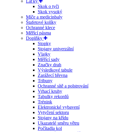
Laťky
Skok o tyči
Skok vysoký
Míče a medicinbaly
Štafetové kolíky
Ochranné klece
Měřící pásma
Doplňky
Stopky
Stojany univerzální
Vlajky
Měřící sady
Značky drah
Výsledkové tabule
Zarážecí břevna
Tribuny
Ochranné sítě a polstrování
Vrhací kruhy
Tabulky rekordů
Trénink
Elektronické vybavení
Vytyčení sektoru
Stojany na křídu
Ukazatelé směru větru
Počítadla kol