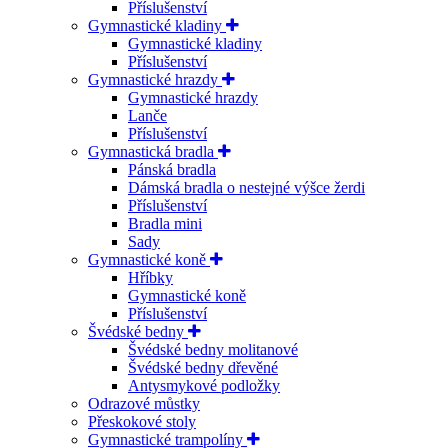
Příslušenství
Gymnastické kladiny
Gymnastické kladiny
Příslušenství
Gymnastické hrazdy
Gymnastické hrazdy
Lanče
Příslušenství
Gymnastická bradla
Pánská bradla
Dámská bradla o nestejné výšce žerdi
Příslušenství
Bradla mini
Sady
Gymnastické koně
Hříbky
Gymnastické koně
Příslušenství
Švédské bedny
Švédské bedny molitanové
Švédské bedny dřevěné
Antysmykové podložky
Odrazové můstky
Přeskokové stoly
Gymnastické trampolíny