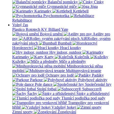
Balanční pomůcky
Činky
Gymnastické míče
Jóga
Karimatky
Kettlebell
Psychomotorika
Rehabilitace
Volný čas
Plastico Rototech
KV Billiard
Yate
Bojová umění
Agility pro
psy
AiRRoller- systém
zakrývání ploch
Bumball
Horolezectví
Hrací koutky
Hry indoor, outdoor
Karimatky
Karty
Kulečník
Kuželky
Míče a předměty
Minihorolezecká stěna
mobilní
Multismyslová terapie
Ochrany pro lodě
Padáky
Parkour
Pohybové aktivity
Pole dance
Společenské hry
Stolní fotbal
Subsoccer®
Šachy
Šipky a příslušenství
Tlumící podložka pod sudy
Trampolíny pro venkovní
hřiště
Vzdušný hokej
Zimní sporty
Žonglování