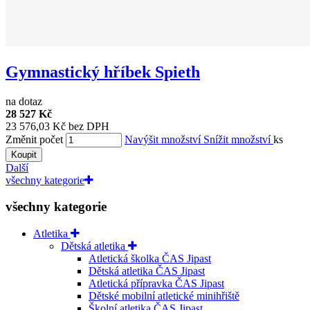
Gymnastický hříbek Spieth
na dotaz
28 527 Kč
23 576,03 Kč bez DPH
Změnit počet
Navýšit množství
Snížit množství
ks
Koupit
Další
všechny kategorie
všechny kategorie
Atletika
Dětská atletika
Atletická školka ČAS Jipast
Dětská atletika ČAS Jipast
Atletická přípravka ČAS Jipast
Dětské mobilní atletické minihřiště
Školní atletika ČAS Jipast