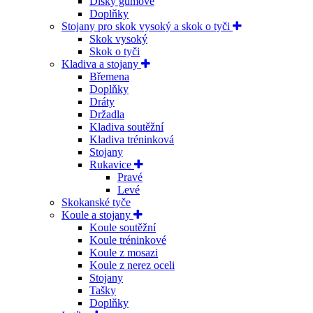
Disky gumové
Doplňky
Stojany pro skok vysoký a skok o tyči
Skok vysoký
Skok o tyči
Kladiva a stojany
Břemena
Doplňky
Dráty
Držadla
Kladiva soutěžní
Kladiva tréninková
Stojany
Rukavice
Pravé
Levé
Skokanské tyče
Koule a stojany
Koule soutěžní
Koule tréninkové
Koule z mosazi
Koule z nerez oceli
Stojany
Tašky
Doplňky