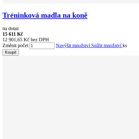
Tréninková madla na koně
na dotaz
15 611 Kč
12 901,65 Kč bez DPH
Změnit počet
Navýšit množství
Snížit množství
ks
Koupit