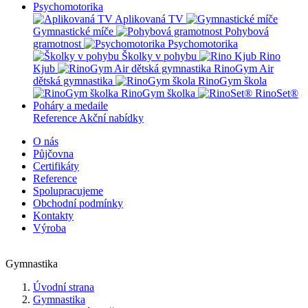
Psychomotorika
Aplikovaná TV
Gymnastické míče
Pohybová
gramotnost
Psychomotorika
Školky v pohybu
Rino
Kjub
RinoGym Air
dětská gymnastika
RinoGym škola
RinoGym školka
RinoSet®
Poháry a medaile
Reference
Akční nabídky
O nás
Půjčovna
Certifikáty
Reference
Spolupracujeme
Obchodní podmínky
Kontakty
Výroba
Gymnastika
Úvodní strana
Gymnastika