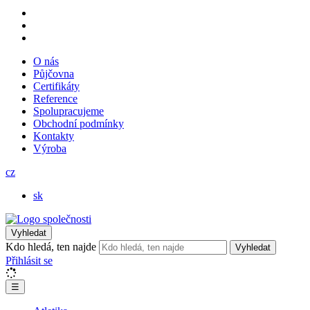
O nás
Půjčovna
Certifikáty
Reference
Spolupracujeme
Obchodní podmínky
Kontakty
Výroba
cz
sk
Vyhledat
Kdo hledá, ten najde
Vyhledat
Přihlásit se
☰