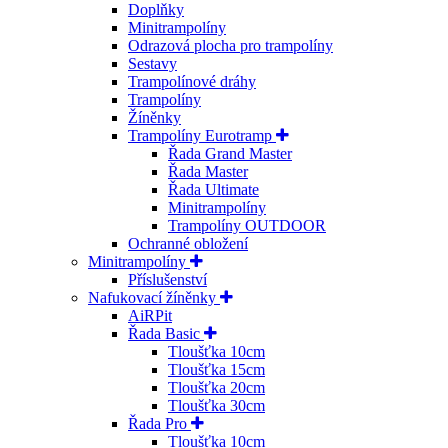
Doplňky
Minitrampolíny
Odrazová plocha pro trampolíny
Sestavy
Trampolínové dráhy
Trampolíny
Žíněnky
Trampolíny Eurotramp
Řada Grand Master
Řada Master
Řada Ultimate
Minitrampolíny
Trampolíny OUTDOOR
Ochranné obložení
Minitrampolíny
Příslušenství
Nafukovací žíněnky
AiRPit
Řada Basic
Tloušťka 10cm
Tloušťka 15cm
Tloušťka 20cm
Tloušťka 30cm
Řada Pro
Tloušťka 10cm