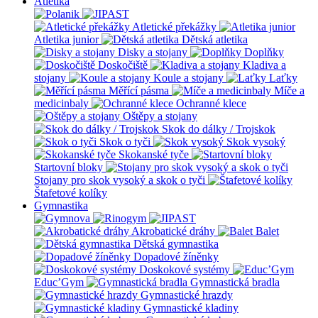
Atletika
Atletické překážky
Atletika junior
Dětská atletika
Disky a stojany
Doplňky
Doskočiště
Kladiva a
stojany
Koule a stojany
Laťky
Měřící pásma
Míče a
medicinbaly
Ochranné klece
Oštěpy a stojany
Skok do dálky / Trojskok
Skok o tyči
Skok vysoký
Skokanské tyče
Startovní bloky
Stojany pro skok vysoký a skok o tyči
Štafetové kolíky
Gymnastika
Akrobatické dráhy
Balet
Dětská gymnastika
Dopadové žíněnky
Doskokové systémy
Educ’Gym
Gymnastická bradla
Gymnastické hrazdy
Gymnastické kladiny