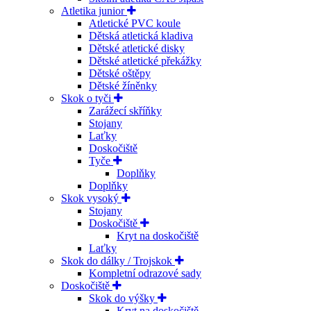
Atletika junior
Atletické PVC koule
Dětská atletická kladiva
Dětské atletické disky
Dětské atletické překážky
Dětské oštěpy
Dětské žíněnky
Skok o tyči
Zarážecí skříňky
Stojany
Laťky
Doskočiště
Tyče
Doplňky
Doplňky
Skok vysoký
Stojany
Doskočiště
Kryt na doskočiště
Laťky
Skok do dálky / Trojskok
Kompletní odrazové sady
Doskočiště
Skok do výšky
Kryt na doskočiště