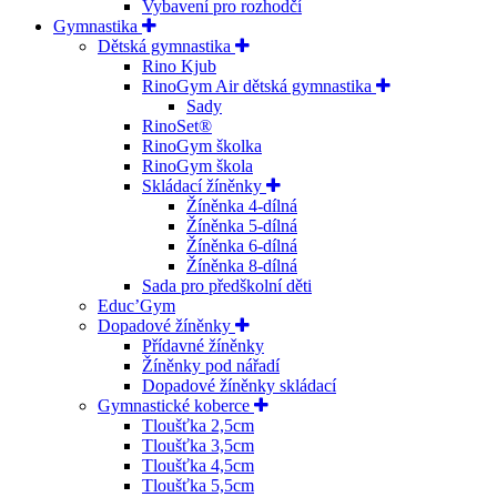
Vybavení pro rozhodčí
Gymnastika
Dětská gymnastika
Rino Kjub
RinoGym Air dětská gymnastika
Sady
RinoSet®
RinoGym školka
RinoGym škola
Skládací žíněnky
Žíněnka 4-dílná
Žíněnka 5-dílná
Žíněnka 6-dílná
Žíněnka 8-dílná
Sada pro předškolní děti
Educ’Gym
Dopadové žíněnky
Přídavné žíněnky
Žíněnky pod nářadí
Dopadové žíněnky skládací
Gymnastické koberce
Tloušťka 2,5cm
Tloušťka 3,5cm
Tloušťka 4,5cm
Tloušťka 5,5cm