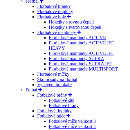
Florbal
Florbalové branky
Florbalové doplňky
Florbalové hole
Hokejky s rovnou čepelí
Hokejky s tvarovanou čepelí
Florbalové mantinely
Florbalové mantinely ACTIVE
Florbalové mantinely ACTIVE IFF
HEAVY
Florbalové mantinely ACTIVE IFF
Florbalové mantinely SUPRA
Florbalové mantinely SUPRA IFF
Florbalové mantinely MULTISPORT
Florbalové míčky
Školní sady na florbal
Vybavení brankáře
Fotbal
Fotbalové brány
Fotbalové sítě
Fotbalové brány
Fotbalové doplňky
Fotbalové míče
Fotbalové míče velikost 3
Fotbalové míče velikost 4