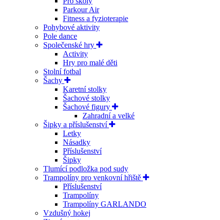
Pro školy
Parkour Air
Fitness a fyzioterapie
Pohybové aktivity
Pole dance
Společenské hry
Activity
Hry pro malé děti
Stolní fotbal
Šachy
Karetní stolky
Šachové stolky
Šachové figury
Zahradní a velké
Šipky a příslušenství
Letky
Násadky
Příslušenství
Šipky
Tlumící podložka pod sudy
Trampolíny pro venkovní hřiště
Příslušenství
Trampolíny
Trampolíny GARLANDO
Vzdušný hokej