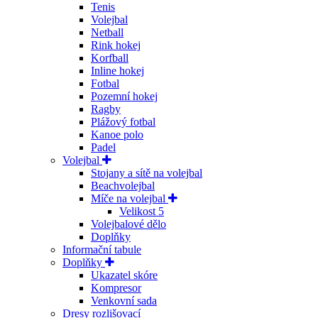
Tenis
Volejbal
Netball
Rink hokej
Korfball
Inline hokej
Fotbal
Pozemní hokej
Ragby
Plážový fotbal
Kanoe polo
Padel
Volejbal
Stojany a sítě na volejbal
Beachvolejbal
Míče na volejbal
Velikost 5
Volejbalové dělo
Doplňky
Informační tabule
Doplňky
Ukazatel skóre
Kompresor
Venkovní sada
Dresy rozlišovací