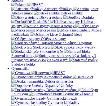
Atletika
Atletické překážky
Atletika junior
Dětská atletika
Disky a stojany
Doplňky
Doskočiště
Kladiva a
stojany
Koule a stojany
Laťky
Měřící pásma
Míče a
medicinbaly
Ochranné klece
Oštěpy a stojany
Skok do dálky / Trojskok
Skok o tyči
Skok vysoký
Skokanské tyče
Startovní bloky
Stojany pro skok vysoký a skok o tyči
Štafetové kolíky
Gymnastika
Akrobatické dráhy
Balet
Dětská gymnastika
Dopadové žíněnky
Doskokové systémy
Educ’Gym
Gymnastická bradla
Gymnastické hrazdy
Gymnastické kladiny