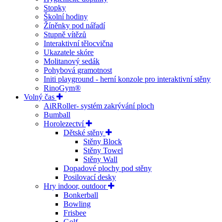
Stopky
Školní hodiny
Žíněnky pod nářadí
Stupně vítězů
Interaktivní tělocvična
Ukazatele skóre
Molitanový sedák
Pohybová gramotnost
Initi playground - herní konzole pro interaktivní stěny
RinoGym®
Volný čas
AiRRoller- systém zakrývání ploch
Bumball
Horolezectví
Dětské stěny
Stěny Block
Stěny Towel
Stěny Wall
Dopadové plochy pod stěny
Posilovací desky
Hry indoor, outdoor
Bonkerball
Bowling
Frisbee
Golf