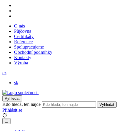
O nás
Půjčovna
Certifikáty
Reference
Spolupracujeme
Obchodní podmínky
Kontakty
Výroba
cz
sk
Vyhledat
Kdo hledá, ten najde
Vyhledat
Přihlásit se
☰