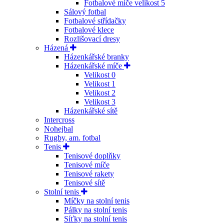
Fotbalové míče velikost 5
Sálový fotbal
Fotbalové střídačky
Fotbalové klece
Rozlišovací dresy
Házená
Házenkářské branky
Házenkářské míče
Velikost 0
Velikost 1
Velikost 2
Velikost 3
Házenkářské sítě
Intercross
Nohejbal
Rugby, am. fotbal
Tenis
Tenisové doplňky
Tenisové míče
Tenisové rakety
Tenisové sítě
Stolní tenis
Míčky na stolní tenis
Pálky na stolní tenis
Síťky na stolní tenis