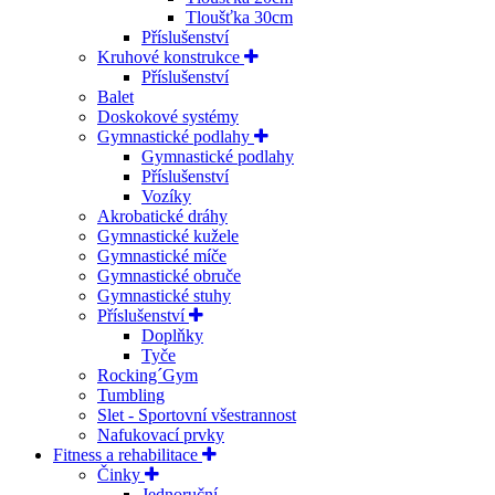
Tloušťka 30cm
Příslušenství
Kruhové konstrukce
Příslušenství
Balet
Doskokové systémy
Gymnastické podlahy
Gymnastické podlahy
Příslušenství
Vozíky
Akrobatické dráhy
Gymnastické kužele
Gymnastické míče
Gymnastické obruče
Gymnastické stuhy
Příslušenství
Doplňky
Tyče
Rocking´Gym
Tumbling
Slet - Sportovní všestrannost
Nafukovací prvky
Fitness a rehabilitace
Činky
Jednoruční