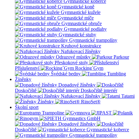
Gymnastické koberce
Gymnastické koně
Gymnastické kužele
Gymnastické míče
Gymnastické obruče
Gymnastické podlahy
Gymnastické stuhy
Gymnastické trampolíny
Kruhové konstrukce
Nafukovací žíněnky
Odrazové můstky
Parkour
Přeskokové stoly
Příslušenství
Rocking´Gym
Švédské bedny
Tumbling
Žíněnky
Dopadové žíněnky
Doskočiště
Doskočiště interiér
Nafukovací žíněnky
Tatami
Žíněnky
RinoSet®
Školní sport
Dopadové žíněnky
Doskočiště
Gymnastické koberce
Gymnastické trampolíny