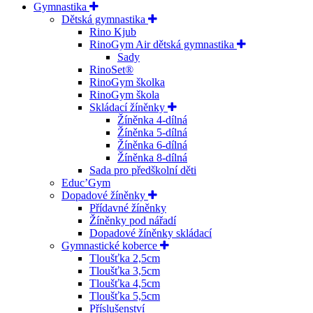
Gymnastika
Dětská gymnastika
Rino Kjub
RinoGym Air dětská gymnastika
Sady
RinoSet®
RinoGym školka
RinoGym škola
Skládací žíněnky
Žíněnka 4-dílná
Žíněnka 5-dílná
Žíněnka 6-dílná
Žíněnka 8-dílná
Sada pro předškolní děti
Educ’Gym
Dopadové žíněnky
Přídavné žíněnky
Žíněnky pod nářadí
Dopadové žíněnky skládací
Gymnastické koberce
Tloušťka 2,5cm
Tloušťka 3,5cm
Tloušťka 4,5cm
Tloušťka 5,5cm
Příslušenství