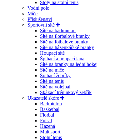
Stoly na stolní tenis
Vodní polo
Míče
Příslušenství
Sportovní sítě
Sítě na badminton
Sítě na florbalové branky
Sítě na fotbalové branky
Sítě na házenkářské branky
Houpací sítě
Šplhací a houpací lana
Sítě na branky na lední hokej
Sítě na míče
Šplhací žebříky
Sítě na tenis
Sítě na volejbal
Skákací tréninkový žebřík
Ukazatelé skóre
Badminton
Basketbal
Florbal
Futsal
Házená
Multisport
Stolní tenis