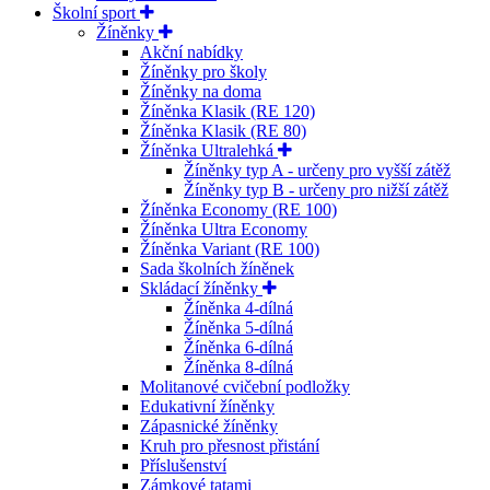
Školní sport
Žíněnky
Akční nabídky
Žíněnky pro školy
Žíněnky na doma
Žíněnka Klasik (RE 120)
Žíněnka Klasik (RE 80)
Žíněnka Ultralehká
Žíněnky typ A - určeny pro vyšší zátěž
Žíněnky typ B - určeny pro nižší zátěž
Žíněnka Economy (RE 100)
Žíněnka Ultra Economy
Žíněnka Variant (RE 100)
Sada školních žíněnek
Skládací žíněnky
Žíněnka 4-dílná
Žíněnka 5-dílná
Žíněnka 6-dílná
Žíněnka 8-dílná
Molitanové cvičební podložky
Edukativní žíněnky
Zápasnické žíněnky
Kruh pro přesnost přistání
Příslušenství
Zámkové tatami