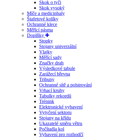
Skok o tyči
Skok vysoký
Míče a medicinbaly
Štafetové kolíky
Ochranné klece
Měřící pásma
Doplňky
Stopky
Stojany univerzální
Vlajky
Měřící sady
Značky drah
Výsledkové tabule
Zarážecí břevna
Tribuny
Ochranné sítě a polstrování
Vrhací kruhy
Tabulky rekordů
Trénink
Elektronické vybavení
Vytyčení sektoru
Stojany na křídu
Ukazatelé směru větru
Počítadla kol
Vybavení pro rozhodčí