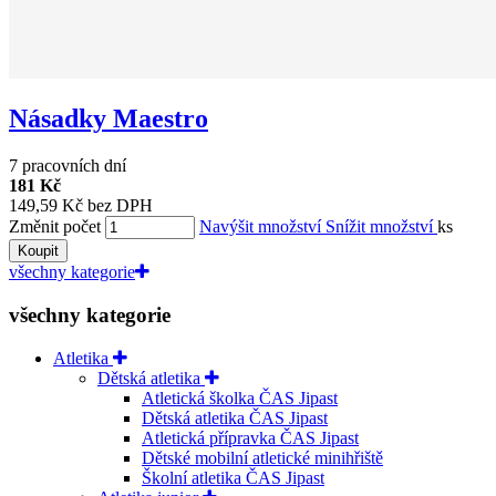
Násadky Maestro
7 pracovních dní
181 Kč
149,59 Kč bez DPH
Změnit počet
Navýšit množství
Snížit množství
ks
Koupit
všechny kategorie
všechny kategorie
Atletika
Dětská atletika
Atletická školka ČAS Jipast
Dětská atletika ČAS Jipast
Atletická přípravka ČAS Jipast
Dětské mobilní atletické minihřiště
Školní atletika ČAS Jipast