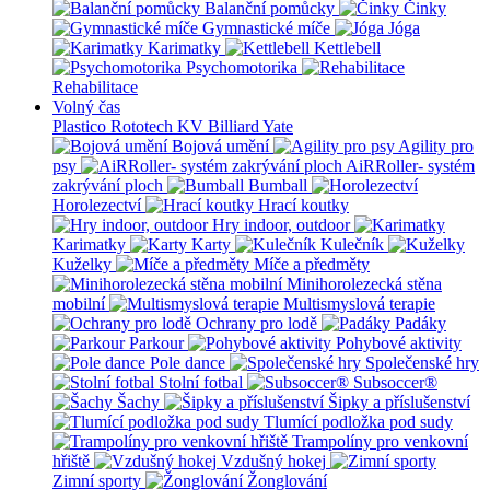
Balanční pomůcky
Činky
Gymnastické míče
Jóga
Karimatky
Kettlebell
Psychomotorika
Rehabilitace
Volný čas
Plastico Rototech
KV Billiard
Yate
Bojová umění
Agility pro
psy
AiRRoller- systém
zakrývání ploch
Bumball
Horolezectví
Hrací koutky
Hry indoor, outdoor
Karimatky
Karty
Kulečník
Kuželky
Míče a předměty
Minihorolezecká stěna
mobilní
Multismyslová terapie
Ochrany pro lodě
Padáky
Parkour
Pohybové aktivity
Pole dance
Společenské hry
Stolní fotbal
Subsoccer®
Šachy
Šipky a příslušenství
Tlumící podložka pod sudy
Trampolíny pro venkovní
hřiště
Vzdušný hokej
Zimní sporty
Žonglování