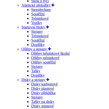
Skok o tyči
Atletické překážky
Steeplechase
Soutěžní
Tréninkové
Vozíky
Startovní bloky
Stojany
Tréninkové
Soutěžní
Doplňky
Oštěpy a stojany
Oštěpy tréninkové školní
Oštěpy tréninkové
Oštěpy soutěžní
Stojany
Tašky
Doplňky
Disky a stojany
Disky karbonové
Disky plastové
Disky překližka
Stojany
Tašky na disky
Disky gumové