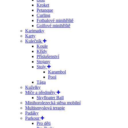
Kroket
Petanque
Curling
Fotbalové minihřiště
Golfové minihřiště
Karimatky
Karty
Kulečník
Koule
Křídy
Příslušenství
Stojany
Stoly
Karambol
Pool
Tága
Kuželky
Míče a předměty
Skyfloater Ball
Minihorolezecká stěna mobilní
Multismyslová terapie
Padáky
Parkour
Pro děti