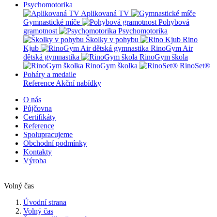
Psychomotorika
Aplikovaná TV
Gymnastické míče
Pohybová
gramotnost
Psychomotorika
Školky v pohybu
Rino
Kjub
RinoGym Air
dětská gymnastika
RinoGym škola
RinoGym školka
RinoSet®
Poháry a medaile
Reference
Akční nabídky
O nás
Půjčovna
Certifikáty
Reference
Spolupracujeme
Obchodní podmínky
Kontakty
Výroba
Volný čas
Úvodní strana
Volný čas