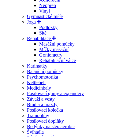
Neopren
Vinyl
Gymnastické míče
Jóga
Podložky
Sítě
Rehabilitace
Masážní pomůcky
Míčky masážní
Goniometry
Rehabilitační válce
Karimatky
Balanční pomůcky
Psychomotorika
Kettlebell
Medicinbaly
Posilovací gumy a expandery
Závaží a vesty
Bradla a hrazdy
Posilovací kolečka
Trampolíny
Posilovací doplňky
Bedýnky na step aerobic
Švihadla