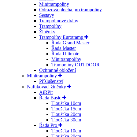
Minitrampolíny
Odrazová plocha pro trampolíny
Sestavy
Trampolínové dráhy
Trampolíny
Žíněnky
Trampolíny Eurotramp
Řada Grand Master
Řada Master
Řada Ultimate
Minitrampolíny
Trampolíny OUTDOOR
Ochranné obložení
Minitrampolíny
Příslušenství
Nafukovací žíněnky
AiRPit
Řada Basic
Tloušťka 10cm
Tloušťka 15cm
Tloušťka 20cm
Tloušťka 30cm
Řada Pro
Tloušťka 10cm
Tloušťka 20cm