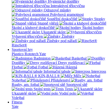
Hygienické doplňky
Interaktivní tělocvična
Odrazové můstky
Pohybová gramotnost
Soutěžní doskočiště
Stopky
Stupně vítězů
Školní a klubové doskočiště
Školní hodiny
Ukazatelé skóre
Vybavení tělocvičen
Žíněnky
Žíněnky pod nářadí
RinoSet®
Sportovní hry
Plastico Rototech
Yate
Badminton
Basketbal
Doplňky
Dresy rozlišovací
Florbal
Fotbal
Házená
Informační tabule
Intercross
KIN-BALL®
Míče
Nohejbal
Příslušenství
Rugby, am. fotbal
Sportovní sítě
Stolní tenis
Tenis
Ukazatelé skóre
Vodní polo
Volejbal
Fitness
Yate