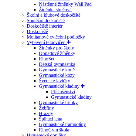
Nástěnné žíněnky Wall Pad
Žíněnka strečová
Školní a klubové doskočiště
Soutěžní doskočiště
Doskočiště interiér
Doskočiště
Molitanové cvičební podložky
Vybavení tělocvičen
Žíněnky pro školy
Dopadové žíněnky
RinoSet
Dětská gymnastika
Gymnastické koně
Gymnastické kozy
Švédské lavičky
Gymnastické kladiny
Příslušenství
Gymnastické kladiny
Gymnastické hříbky
Žebřiny
Hrazdy
Šplhací lana
Gymnastické trampolíny
RinoGym škola
Hygienické doplňky