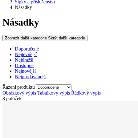
Šipky a příslušenství
Násadky
Násadky
Zobrazit další kategorie
Skrýt další kategorie
Doporučené
Nejlevnější
Nejdražší
Dostupné
Nejnovější
Nejprodávanejší
Řazení produktů
Obrázkový výpis
Tabulkový výpis
Řádkový výpis
3
položek