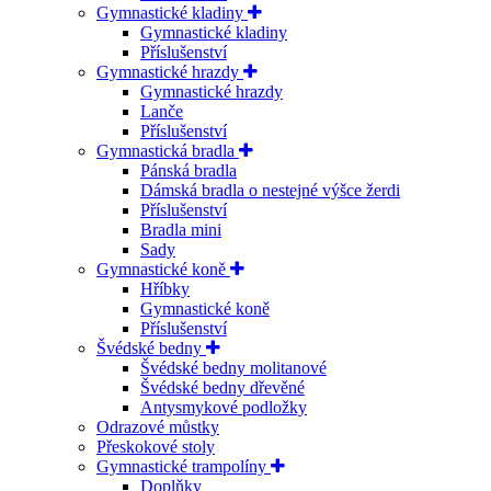
Gymnastické kladiny
Gymnastické kladiny
Příslušenství
Gymnastické hrazdy
Gymnastické hrazdy
Lanče
Příslušenství
Gymnastická bradla
Pánská bradla
Dámská bradla o nestejné výšce žerdi
Příslušenství
Bradla mini
Sady
Gymnastické koně
Hříbky
Gymnastické koně
Příslušenství
Švédské bedny
Švédské bedny molitanové
Švédské bedny dřevěné
Antysmykové podložky
Odrazové můstky
Přeskokové stoly
Gymnastické trampolíny
Doplňky