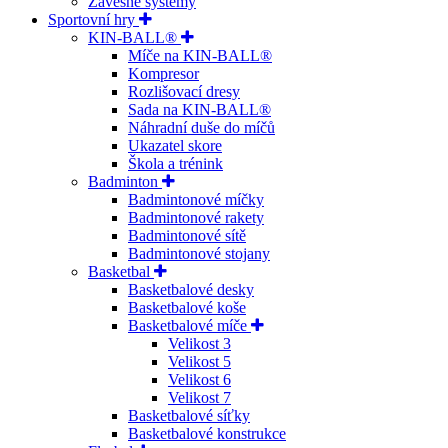
Závěsné systémy
Sportovní hry
KIN-BALL®
Míče na KIN-BALL®
Kompresor
Rozlišovací dresy
Sada na KIN-BALL®
Náhradní duše do míčů
Ukazatel skore
Škola a trénink
Badminton
Badmintonové míčky
Badmintonové rakety
Badmintonové sítě
Badmintonové stojany
Basketbal
Basketbalové desky
Basketbalové koše
Basketbalové míče
Velikost 3
Velikost 5
Velikost 6
Velikost 7
Basketbalové síťky
Basketbalové konstrukce