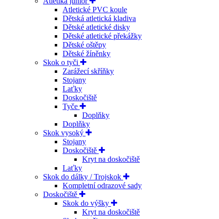
Atletika junior
Atletické PVC koule
Dětská atletická kladiva
Dětské atletické disky
Dětské atletické překážky
Dětské oštěpy
Dětské žíněnky
Skok o tyči
Zarážecí skříňky
Stojany
Laťky
Doskočiště
Tyče
Doplňky
Doplňky
Skok vysoký
Stojany
Doskočiště
Kryt na doskočiště
Laťky
Skok do dálky / Trojskok
Kompletní odrazové sady
Doskočiště
Skok do výšky
Kryt na doskočiště