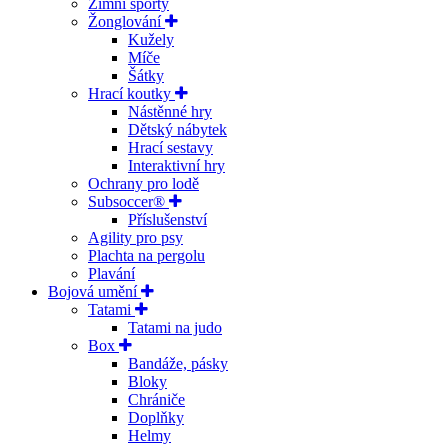
Zimní sporty
Žonglování
Kužely
Míče
Šátky
Hrací koutky
Nástěnné hry
Dětský nábytek
Hrací sestavy
Interaktivní hry
Ochrany pro lodě
Subsoccer®
Příslušenství
Agility pro psy
Plachta na pergolu
Plavání
Bojová umění
Tatami
Tatami na judo
Box
Bandáže, pásky
Bloky
Chrániče
Doplňky
Helmy