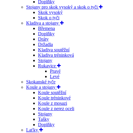
Doplňky
Stojany pro skok vysoký a skok o tyči
Skok vysoký
Skok o tyči
Kladiva a stojany
Břemena
Doplňky
Dráty
Držadla
Kladiva soutěžní
Kladiva tréninková
Stojany
Rukavice
Pravé
Levé
Skokanské tyče
Koule a stojany
Koule soutěžní
Koule tréninkové
Koule z mosazi
Koule z nerez oceli
Stojany
Tašky
Doplňky
Laťky