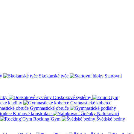
ý
Skokanské tyče
Startovní
ěnky
Doskokové systémy
cké kladiny
Gymnastické koberce
Gymnastické obruče
Kruhové konstrukce
Nafukovací
Rocking´Gym
Švédské bedny