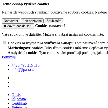
Tento e-shop využívá cookies
Na našich webových stránkách používáme soubory cookies. Některé z n
Nastavení
Jen nezbytné
Souhlasím
Cookies nastavení
Zavřít cookie lištu
Vaše soukromí je důležité. Můžete si vybrat nastavení cookies níže.
Cookies nezbytné pro využívání e-shopu
Toto nastavení nelze 
Marketingové cookies
Díky těmto cookies můžeme zlepšovat výko
Analytické cookies
Tyto cookies nám pomáhají pochopit, jak e-s
Potvrzuji
+420 495 215 115
info@jipast.cz
O nás
Půjčovna
Certifikáty
Reference