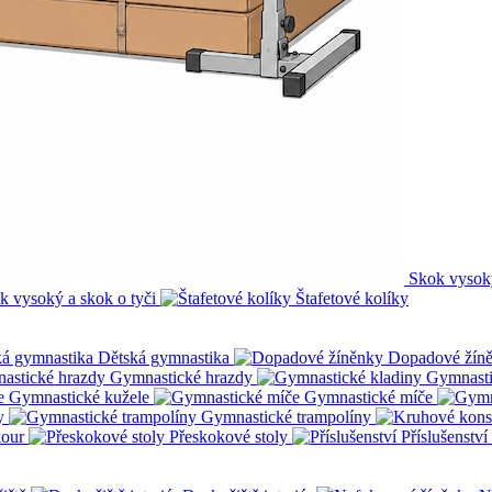
Skok vysok
k vysoký a skok o tyči
Štafetové kolíky
Dětská gymnastika
Dopadové žín
Gymnastické hrazdy
Gymnasti
Gymnastické kužele
Gymnastické míče
y
Gymnastické trampolíny
kour
Přeskokové stoly
Příslušenství