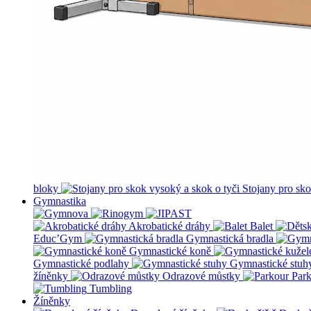
bloky
Stojany pro sko
Gymnastika
Akrobatické dráhy
Balet
Educ’Gym
Gymnastická bradla
Gymnastické koně
Gymnastické podlahy
Gymnastické stuh
žíněnky
Odrazové můstky
Par
Tumbling
Žíněnky