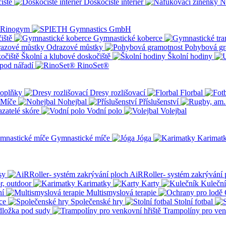
iště
Doskočiště interiér
N
iště
Gymnastické koberce
Odrazové můstky
Pohybová gr
Školní a klubové doskočiště
Školní hodiny
pod nářadí
RinoSet®
oplňky
Dresy rozlišovací
Florbal
Míče
Nohejbal
Příslušenství
zatelé skóre
Vodní polo
Volejbal
Gymnastické míče
Jóga
Karimat
sy
AiRRoller- systém zakrývání 
r, outdoor
Karimatky
Karty
Kulečn
ní
Multismyslová terapie
ce
Společenské hry
Stolní fotbal
dložka pod sudy
Trampolíny pro ven