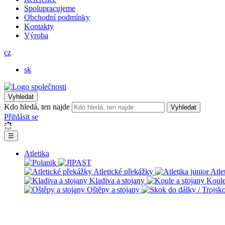
Spolupracujeme
Obchodní podmínky
Kontakty
Výroba
cz
sk
Vyhledat
Kdo hledá, ten najde
Vyhledat
Přihlásit se
☰
Atletika
Atletické překážky
Atle
Kladiva a stojany
Koule
Oštěpy a stojany