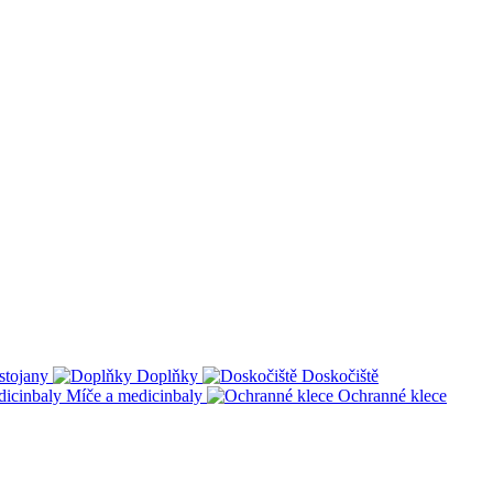
stojany
Doplňky
Doskočiště
Míče a medicinbaly
Ochranné klece