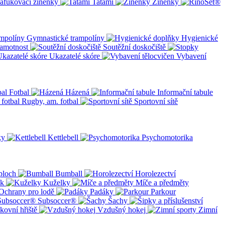
afukovací žíněnky
Tatami
Žíněnky
Gymnastické trampolíny
Hygienické
amotnost
Soutěžní doskočiště
Ukazatelé skóre
Vybavení
Fotbal
Házená
Informační tabule
Rugby, am. fotbal
Sportovní sítě
ky
Kettlebell
Psychomotorika
ploch
Bumball
Horolezectví
ík
Kuželky
Míče a předměty
Ochrany pro lodě
Padáky
Parkour
Subsoccer®
Šachy
kovní hřiště
Vzdušný hokej
Zimní