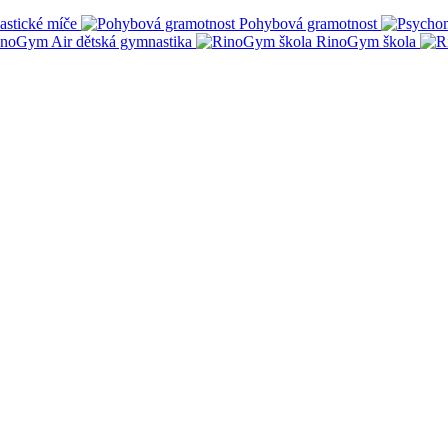
stické míče
Pohybová gramotnost
noGym Air dětská gymnastika
RinoGym škola