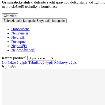
Gymnastické stuhy:
důležité zvolit správnou délku stuhy: od 1,2 m p
m pro složitější techniky a kombinace.
Číst více
Zobrazit další kategorie
Skrýt další kategorie
Doporučené
Nejlevnější
Nejdražší
Dostupné
Nejnovější
Nejprodávanejší
Řazení produktů
Obrázkový výpis
Tabulkový výpis
Řádkový výpis
9
položek