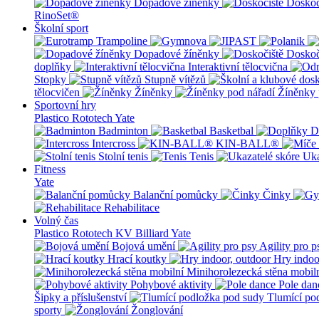
Dopadové žíněnky
Doskoč
RinoSet®
Školní sport
Dopadové žíněnky
Doskoč
doplňky
Interaktivní tělocvična
Stopky
Stupně vítězů
tělocvičen
Žíněnky
Žíněnky 
Sportovní hry
Plastico Rototech
Yate
Badminton
Basketbal
D
Intercross
KIN-BALL®
Stolní tenis
Tenis
Uka
Fitness
Yate
Balanční pomůcky
Činky
Rehabilitace
Volný čas
Plastico Rototech
KV Billiard
Yate
Bojová umění
Agility pro p
Hrací koutky
Hry indoo
Minihorolezecká stěna mobil
Pohybové aktivity
Pole dan
Šipky a příslušenství
Tlumící po
sporty
Žonglování