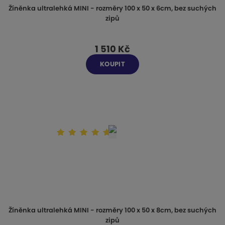
ý
ý
i
ů
Žíněnka ultralehká MINI - rozměry 100 x 50 x 6cm, bez suchých
p
p
s
zipů
i
i
s
s
1 510 Kč
KOUPIT
Žíněnka ultralehká MINI - rozměry 100 x 50 x 8cm, bez suchých
zipů