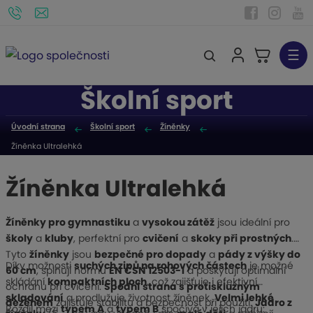
☰
V
y
Školní sport
h
l
Úvodní strana
Školní sport
Žíněnky
e
Žíněnka Ultralehká
d
a
Žíněnka Ultralehká
t
Žíněnky pro gymnastiku
a
vysokou zátěž
jsou ideální pro
školy
a
kluby
, perfektní pro
cvičení
a
skoky při prostných
.
Tyto
žíněnky
jsou
bezpečné pro dopady
a
pády z výšky do
Díky možnosti
suchých zipů na rohových částech
je možné
60 cm
, splňují normu
EN ČSN 12503-1
a poskytují optimální
skládání
kompaktních ploch
, což zajišťuje i efektivní
ochranu při cvičení.
Spodní strana s protiskluzným
skladování
a prodlužuje životnost žíněnek.
Velmi lehké
dezénem
zajišťuje stabilitu a bezpečnost při použití.
Jádro z
Rozdíl mezi
typem A
a
typem B
spočívá v jejich jádru: