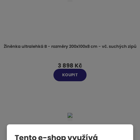
Žíněnka ultralehká B - rozměry 200x100x8 cm - vč. suchých zipů
3 898 Kč
KOUPIT
Tento e-shop využívá