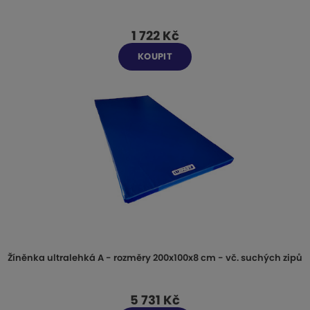
1 722 Kč
KOUPIT
Žíněnka ultralehká A - rozměry 200x100x8 cm - vč. suchých zipů
5 731 Kč