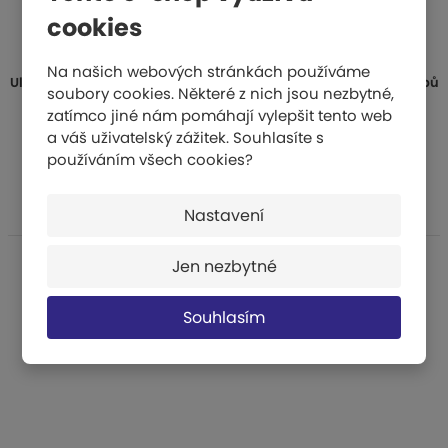
cookies
Na našich webových stránkách používáme
Ultralehká žíněnka A - rozměry 200x100x8 cm - bez suchých zipů
soubory cookies. Některé z nich jsou nezbytné,
zatímco jiné nám pomáhají vylepšit tento web
a váš uživatelský zážitek. Souhlasíte s
5 602 Kč
používáním všech cookies?
KOUPIT
Nastavení
Jen nezbytné
Souhlasím