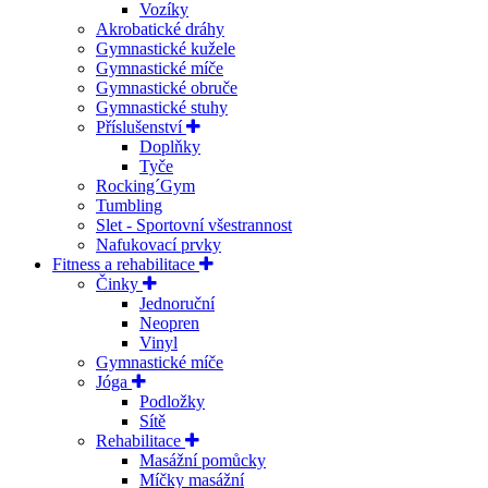
Vozíky
Akrobatické dráhy
Gymnastické kužele
Gymnastické míče
Gymnastické obruče
Gymnastické stuhy
Příslušenství
Doplňky
Tyče
Rocking´Gym
Tumbling
Slet - Sportovní všestrannost
Nafukovací prvky
Fitness a rehabilitace
Činky
Jednoruční
Neopren
Vinyl
Gymnastické míče
Jóga
Podložky
Sítě
Rehabilitace
Masážní pomůcky
Míčky masážní