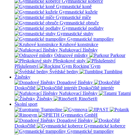
Gymnastické koberce
Gymnastické koně
Gymnastické kužele
Gymnastické míče
Gymnastické obruče
Gymnastické podlahy
Gymnastické stuhy
Gymnastické trampolíny
Kruhové konstrukce
Nafukovací žíněnky
Odrazové můstky
Parkour
Přeskokové stoly
Příslušenství
Rocking´Gym
Švédské bedny
Tumbling
Žíněnky
Dopadové žíněnky
Doskočiště
Doskočiště interiér
Nafukovací žíněnky
Tatami
Žíněnky
RinoSet®
Školní sport
Dopadové žíněnky
Doskočiště
Gymnastické koberce
Gymnastické trampolíny