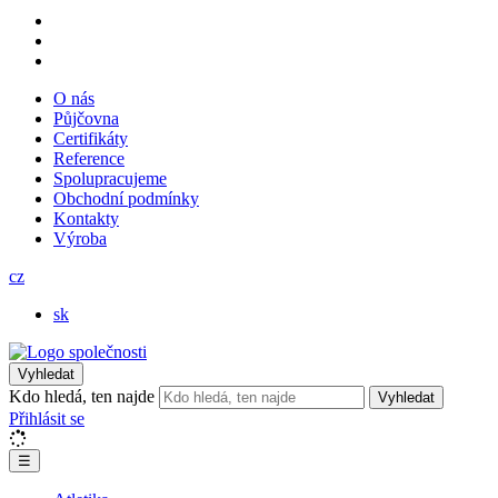
O nás
Půjčovna
Certifikáty
Reference
Spolupracujeme
Obchodní podmínky
Kontakty
Výroba
cz
sk
Vyhledat
Kdo hledá, ten najde
Vyhledat
Přihlásit se
☰