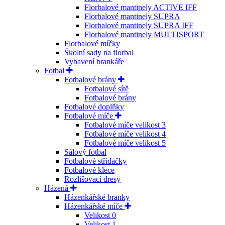
Florbalové mantinely ACTIVE IFF
Florbalové mantinely SUPRA
Florbalové mantinely SUPRA IFF
Florbalové mantinely MULTISPORT
Florbalové míčky
Školní sady na florbal
Vybavení brankáře
Fotbal
Fotbalové brány
Fotbalové sítě
Fotbalové brány
Fotbalové doplňky
Fotbalové míče
Fotbalové míče velikost 3
Fotbalové míče velikost 4
Fotbalové míče velikost 5
Sálový fotbal
Fotbalové střídačky
Fotbalové klece
Rozlišovací dresy
Házená
Házenkářské branky
Házenkářské míče
Velikost 0
Velikost 1