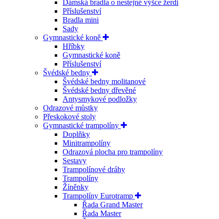
Dámská bradla o nestejné výšce žerdi
Příslušenství
Bradla mini
Sady
Gymnastické koně
Hříbky
Gymnastické koně
Příslušenství
Švédské bedny
Švédské bedny molitanové
Švédské bedny dřevěné
Antysmykové podložky
Odrazové můstky
Přeskokové stoly
Gymnastické trampolíny
Doplňky
Minitrampolíny
Odrazová plocha pro trampolíny
Sestavy
Trampolínové dráhy
Trampolíny
Žíněnky
Trampolíny Eurotramp
Řada Grand Master
Řada Master