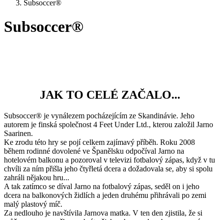
Subsoccer®
Subsoccer®
JAK TO CELÉ ZAČALO...
Subsoccer® je vynálezem pocházejícím ze Skandinávie. Jeho
autorem je finská společnost 4 Feet Under Ltd., kterou založil Jarno
Saarinen.
Ke zrodu této hry se pojí celkem zajímavý příběh. Roku 2008
během rodinné dovolené ve Španělsku odpočíval Jarno na
hotelovém balkonu a pozoroval v televizi fotbalový zápas, když v tu
chvíli za ním přišla jeho čtyřletá dcera a dožadovala se, aby si spolu
zahráli nějakou hru...
A tak zatímco se díval Jarno na fotbalový zápas, seděl on i jeho
dcera na balkonových židlích a jeden druhému přihrávali po zemi
malý plastový míč.
Za nedlouho je navštívila Jarnova matka. V ten den zjistila, že si