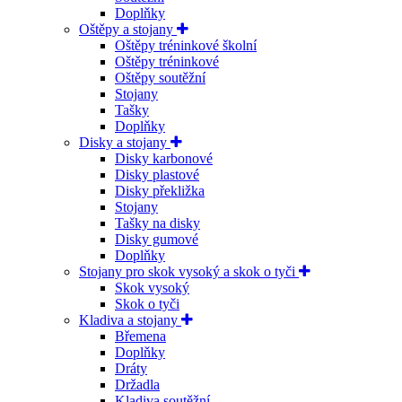
Doplňky
Oštěpy a stojany
Oštěpy tréninkové školní
Oštěpy tréninkové
Oštěpy soutěžní
Stojany
Tašky
Doplňky
Disky a stojany
Disky karbonové
Disky plastové
Disky překližka
Stojany
Tašky na disky
Disky gumové
Doplňky
Stojany pro skok vysoký a skok o tyči
Skok vysoký
Skok o tyči
Kladiva a stojany
Břemena
Doplňky
Dráty
Držadla
Kladiva soutěžní