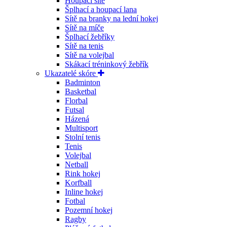
Houpací sítě
Šplhací a houpací lana
Sítě na branky na lední hokej
Sítě na míče
Šplhací žebříky
Sítě na tenis
Sítě na volejbal
Skákací tréninkový žebřík
Ukazatelé skóre
Badminton
Basketbal
Florbal
Futsal
Házená
Multisport
Stolní tenis
Tenis
Volejbal
Netball
Rink hokej
Korfball
Inline hokej
Fotbal
Pozemní hokej
Ragby