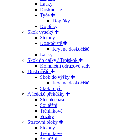
Laťky
Doskočiště
Tyče
Doplňky
Doplňky
Skok vysoký
Stojany
Doskočiště
Kryt na doskočiště
Laťky
Skok do dálky / Trojskok
Kompletní odrazové sady
Doskočiště
Skok do výšky
Kryt na doskočiště
Skok o tyči
Atletické překážky
Steeplechase
Soutěžní
Tréninkové
Vozíky
Startovní bloky
Stojany
Tréninkové
Soutěžní