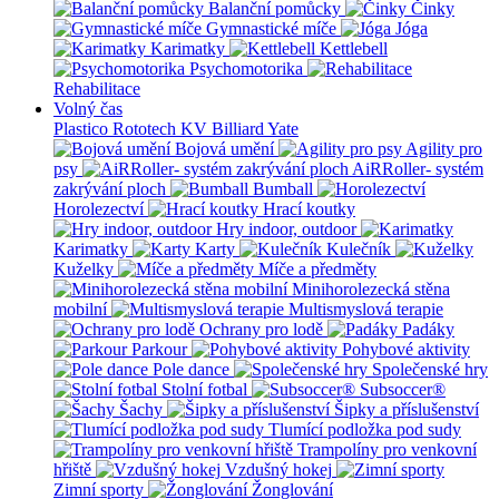
Balanční pomůcky
Činky
Gymnastické míče
Jóga
Karimatky
Kettlebell
Psychomotorika
Rehabilitace
Volný čas
Plastico Rototech
KV Billiard
Yate
Bojová umění
Agility pro
psy
AiRRoller- systém
zakrývání ploch
Bumball
Horolezectví
Hrací koutky
Hry indoor, outdoor
Karimatky
Karty
Kulečník
Kuželky
Míče a předměty
Minihorolezecká stěna
mobilní
Multismyslová terapie
Ochrany pro lodě
Padáky
Parkour
Pohybové aktivity
Pole dance
Společenské hry
Stolní fotbal
Subsoccer®
Šachy
Šipky a příslušenství
Tlumící podložka pod sudy
Trampolíny pro venkovní
hřiště
Vzdušný hokej
Zimní sporty
Žonglování