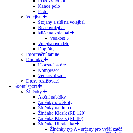
Plážový fotbal
Kanoe polo
Padel
Volejbal
Stojany a sítě na volejbal
Beachvolejbal
Míče na volejbal
Velikost 5
Volejbalové dělo
Doplňky
Informační tabule
Doplňky
Ukazatel skóre
Kompresor
Venkovní sada
Dresy rozlišovací
Školní sport
Žíněnky
Akční nabídky
Žíněnky pro školy
Žíněnky na doma
Žíněnka Klasik (RE 120)
Žíněnka Klasik (RE 80)
Žíněnka Ultralehká
Žíněnky typ A - určeny pro vyšší zátěž