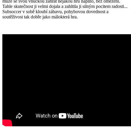
může se svou vnučkou zahrát nějakou hru naplno, bez omezení.
Tahle skutečnost ji velmi dojala a zahltila ji silným pocitem radosti...
Subsoccer v sobě kloubí zábavu, pohybovou dovednost a
soutěživost tak dobře jako málokterá hra.