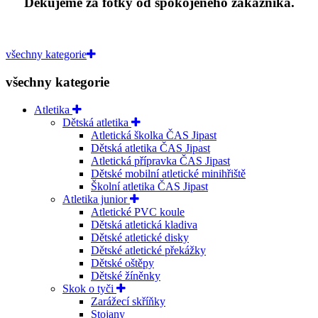
Děkujeme za fotky od spokojeného zákazníka.
všechny kategorie
všechny kategorie
Atletika
Dětská atletika
Atletická školka ČAS Jipast
Dětská atletika ČAS Jipast
Atletická přípravka ČAS Jipast
Dětské mobilní atletické minihřiště
Školní atletika ČAS Jipast
Atletika junior
Atletické PVC koule
Dětská atletická kladiva
Dětské atletické disky
Dětské atletické překážky
Dětské oštěpy
Dětské žíněnky
Skok o tyči
Zarážecí skříňky
Stojany