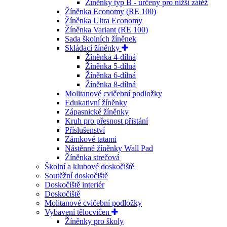
Žíněnky typ B - určeny pro nižší zátěž
Žíněnka Economy (RE 100)
Žíněnka Ultra Economy
Žíněnka Variant (RE 100)
Sada školních žíněnek
Skládací žíněnky
Žíněnka 4-dílná
Žíněnka 5-dílná
Žíněnka 6-dílná
Žíněnka 8-dílná
Molitanové cvičební podložky
Edukativní žíněnky
Zápasnické žíněnky
Kruh pro přesnost přistání
Příslušenství
Zámkové tatami
Nástěnné žíněnky Wall Pad
Žíněnka strečová
Školní a klubové doskočiště
Soutěžní doskočiště
Doskočiště interiér
Doskočiště
Molitanové cvičební podložky
Vybavení tělocvičen
Žíněnky pro školy