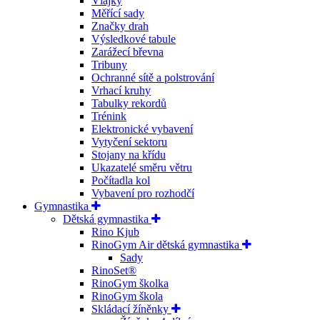
Vlajky
Měřící sady
Značky drah
Výsledkové tabule
Zarážecí břevna
Tribuny
Ochranné sítě a polstrování
Vrhací kruhy
Tabulky rekordů
Trénink
Elektronické vybavení
Vytyčení sektoru
Stojany na křídu
Ukazatelé směru větru
Počítadla kol
Vybavení pro rozhodčí
Gymnastika
Dětská gymnastika
Rino Kjub
RinoGym Air dětská gymnastika
Sady
RinoSet®
RinoGym školka
RinoGym škola
Skládací žíněnky