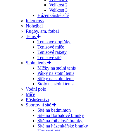
Velikost 2
Velikost 3
Házenkářské sítě
Intercross
Nohejbal
Rugby, am. fotbal
Tenis
Tenisové doplňky
Tenisové míče
Tenisové rakety
Tenisové sítě
Stolní tenis
Míčky na stolní tenis
Pálky na stolní tenis
Síťky na stolní tenis
Stoly na stolní tenis
Vodní polo
Míče
Příslušenství
Sportovní sítě
Sítě na badminton
Sítě na florbalové branky
Sítě na fotbalové branky
Sítě na házenkářské branky