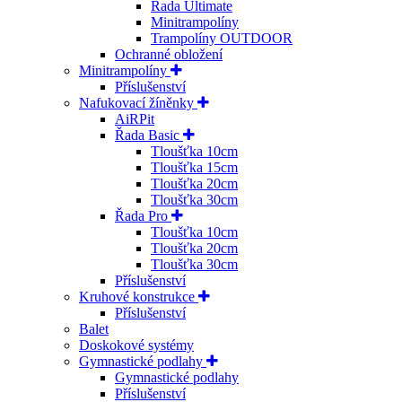
Řada Ultimate
Minitrampolíny
Trampolíny OUTDOOR
Ochranné obložení
Minitrampolíny
Příslušenství
Nafukovací žíněnky
AiRPit
Řada Basic
Tloušťka 10cm
Tloušťka 15cm
Tloušťka 20cm
Tloušťka 30cm
Řada Pro
Tloušťka 10cm
Tloušťka 20cm
Tloušťka 30cm
Příslušenství
Kruhové konstrukce
Příslušenství
Balet
Doskokové systémy
Gymnastické podlahy
Gymnastické podlahy
Příslušenství