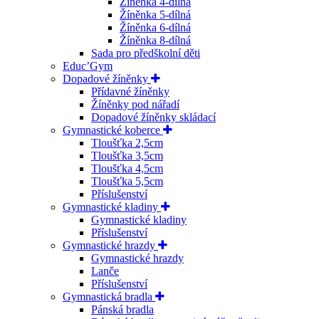
Žíněnka 4-dílná
Žíněnka 5-dílná
Žíněnka 6-dílná
Žíněnka 8-dílná
Sada pro předškolní děti
Educ’Gym
Dopadové žíněnky
Přídavné žíněnky
Žíněnky pod nářadí
Dopadové žíněnky skládací
Gymnastické koberce
Tloušťka 2,5cm
Tloušťka 3,5cm
Tloušťka 4,5cm
Tloušťka 5,5cm
Příslušenství
Gymnastické kladiny
Gymnastické kladiny
Příslušenství
Gymnastické hrazdy
Gymnastické hrazdy
Lanče
Příslušenství
Gymnastická bradla
Pánská bradla