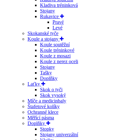
Kladiva tréninková
Stojany
Rukavice
Pravé
Levé
Skokanské tyče
Koule a stojany
Koule soutěžní
Koule tréninkové
Koule z mosazi
Koule z nerez oceli
Stojany
Tašky
Doplňky
Laťky
Skok o tyči
Skok vysoký
Míče a medicinbaly
Štafetové kolíky
Ochranné klece
Měřící pásma
Doplňky
Stopky
Stojany univerzální