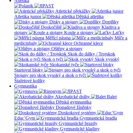
Atletika
Atletické překážky
Atletika junior
Dětská atletika
Disky a stojany
Doplňky
Doskočiště
Kladiva a
stojany
Koule a stojany
Laťky
Měřící pásma
Míče a
medicinbaly
Ochranné klece
Oštěpy a stojany
Skok do dálky / Trojskok
Skok o tyči
Skok vysoký
Skokanské tyče
Startovní bloky
Stojany pro skok vysoký a skok o tyči
Štafetové kolíky
Gymnastika
Akrobatické dráhy
Balet
Dětská gymnastika
Dopadové žíněnky
Doskokové systémy
Educ’Gym
Gymnastická bradla
Gymnastické hrazdy
Gymnastické kladiny