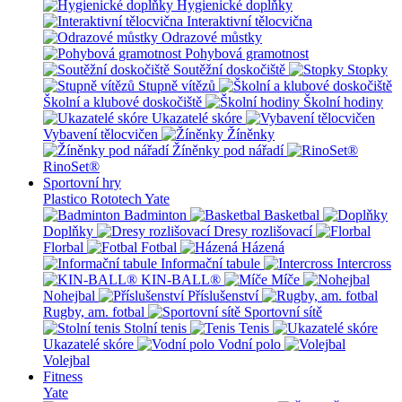
Hygienické doplňky
Interaktivní tělocvična
Odrazové můstky
Pohybová gramotnost
Soutěžní doskočiště
Stopky
Stupně vítězů
Školní a klubové doskočiště
Školní hodiny
Ukazatelé skóre
Vybavení tělocvičen
Žíněnky
Žíněnky pod nářadí
RinoSet®
Sportovní hry
Plastico Rototech
Yate
Badminton
Basketbal
Doplňky
Dresy rozlišovací
Florbal
Fotbal
Házená
Informační tabule
Intercross
KIN-BALL®
Míče
Nohejbal
Příslušenství
Rugby, am. fotbal
Sportovní sítě
Stolní tenis
Tenis
Ukazatelé skóre
Vodní polo
Volejbal
Fitness
Yate