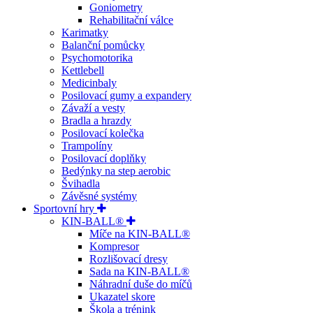
Goniometry
Rehabilitační válce
Karimatky
Balanční pomůcky
Psychomotorika
Kettlebell
Medicinbaly
Posilovací gumy a expandery
Závaží a vesty
Bradla a hrazdy
Posilovací kolečka
Trampolíny
Posilovací doplňky
Bedýnky na step aerobic
Švihadla
Závěsné systémy
Sportovní hry
KIN-BALL®
Míče na KIN-BALL®
Kompresor
Rozlišovací dresy
Sada na KIN-BALL®
Náhradní duše do míčů
Ukazatel skore
Škola a trénink