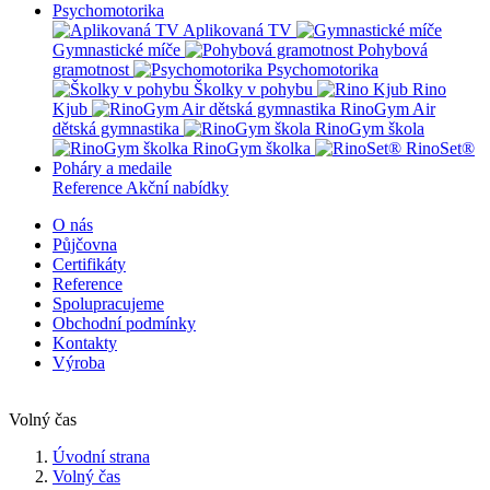
Psychomotorika
Aplikovaná TV
Gymnastické míče
Pohybová
gramotnost
Psychomotorika
Školky v pohybu
Rino
Kjub
RinoGym Air
dětská gymnastika
RinoGym škola
RinoGym školka
RinoSet®
Poháry a medaile
Reference
Akční nabídky
O nás
Půjčovna
Certifikáty
Reference
Spolupracujeme
Obchodní podmínky
Kontakty
Výroba
Volný čas
Úvodní strana
Volný čas