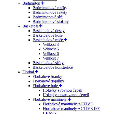
Badminton
Badmintonové míčky
Badmintonové rakety
Badmintonové sítě
Badmintonové stojany
Basketbal
Basketbalové desky
Basketbalové koše
Basketbalové míče
Velikost 3
Velikost 5
Velikost 6
Velikost 7
Basketbalové síťky
Basketbalové konstrukce
Florbal
Florbalové branky
Florbalové doplňky
Florbalové hole
Hokejky s rovnou čepelí
Hokejky s tvarovanou čepelí
Florbalové mantinely
Florbalové mantinely ACTIVE
Florbalové mantinely ACTIVE IFF
HEAVY