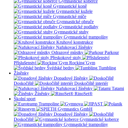
Gymnastické koberce
Gymnastické koně
Gymnastické kužele
Gymnastické míče
Gymnastické obruče
Gymnastické podlahy
Gymnastické stuhy
Gymnastické trampolíny
Kruhové konstrukce
Nafukovací žíněnky
Odrazové můstky
Parkour
Přeskokové stoly
Příslušenství
Rocking´Gym
Švédské bedny
Tumbling
Žíněnky
Dopadové žíněnky
Doskočiště
Doskočiště interiér
Nafukovací žíněnky
Tatami
Žíněnky
RinoSet®
Školní sport
Dopadové žíněnky
Doskočiště
Gymnastické koberce
Gymnastické trampolíny