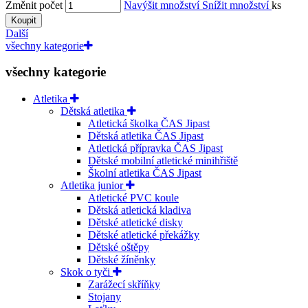
Změnit počet
Navýšit množství
Snížit množství
ks
Koupit
Další
všechny kategorie
všechny kategorie
Atletika
Dětská atletika
Atletická školka ČAS Jipast
Dětská atletika ČAS Jipast
Atletická přípravka ČAS Jipast
Dětské mobilní atletické minihřiště
Školní atletika ČAS Jipast
Atletika junior
Atletické PVC koule
Dětská atletická kladiva
Dětské atletické disky
Dětské atletické překážky
Dětské oštěpy
Dětské žíněnky
Skok o tyči
Zarážecí skříňky
Stojany