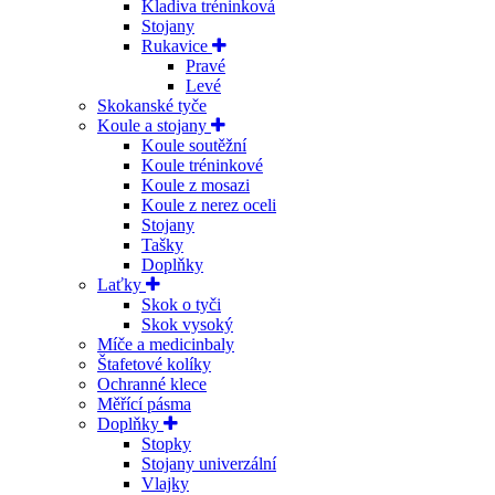
Kladiva tréninková
Stojany
Rukavice
Pravé
Levé
Skokanské tyče
Koule a stojany
Koule soutěžní
Koule tréninkové
Koule z mosazi
Koule z nerez oceli
Stojany
Tašky
Doplňky
Laťky
Skok o tyči
Skok vysoký
Míče a medicinbaly
Štafetové kolíky
Ochranné klece
Měřící pásma
Doplňky
Stopky
Stojany univerzální
Vlajky