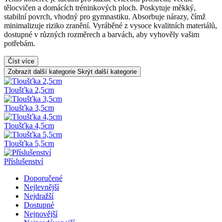
tělocvičen a domácích tréninkových ploch. Poskytuje měkký,
stabilní povrch, vhodný pro gymnastiku. Absorbuje nárazy, čímž
minimalizuje riziko zranění. Vyráběné z vysoce kvalitních materiálů,
dostupné v různých rozměrech a barvách, aby vyhověly vašim
potřebám.
Číst více
Zobrazit další kategorie
Skrýt další kategorie
Tloušťka 2,5cm
Tloušťka 3,5cm
Tloušťka 4,5cm
Tloušťka 5,5cm
Příslušenství
Doporučené
Nejlevnější
Nejdražší
Dostupné
Nejnovější