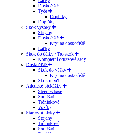
Laťky
Doskočiště
Tyče
Doplňky
Doplňky
Skok vysoký
Stojany
Doskočiště
Kryt na doskočiště
Laťky
Skok do dálky / Trojskok
Kompletní odrazové sady
Doskočiště
Skok do výšky
Kryt na doskočiště
Skok o tyči
Atletické překážky
Steeplechase
Soutěžní
Tréninkové
Vozíky
Startovní bloky
Stojany
Tréninkové
Soutěžní