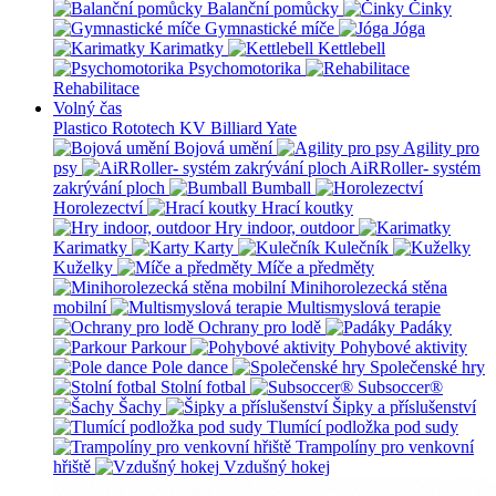
Balanční pomůcky
Činky
Gymnastické míče
Jóga
Karimatky
Kettlebell
Psychomotorika
Rehabilitace
Volný čas
Plastico Rototech
KV Billiard
Yate
Bojová umění
Agility pro
psy
AiRRoller- systém
zakrývání ploch
Bumball
Horolezectví
Hrací koutky
Hry indoor, outdoor
Karimatky
Karty
Kulečník
Kuželky
Míče a předměty
Minihorolezecká stěna
mobilní
Multismyslová terapie
Ochrany pro lodě
Padáky
Parkour
Pohybové aktivity
Pole dance
Společenské hry
Stolní fotbal
Subsoccer®
Šachy
Šipky a příslušenství
Tlumící podložka pod sudy
Trampolíny pro venkovní
hřiště
Vzdušný hokej