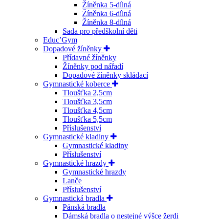
Žíněnka 5-dílná
Žíněnka 6-dílná
Žíněnka 8-dílná
Sada pro předškolní děti
Educ’Gym
Dopadové žíněnky
Přídavné žíněnky
Žíněnky pod nářadí
Dopadové žíněnky skládací
Gymnastické koberce
Tloušťka 2,5cm
Tloušťka 3,5cm
Tloušťka 4,5cm
Tloušťka 5,5cm
Příslušenství
Gymnastické kladiny
Gymnastické kladiny
Příslušenství
Gymnastické hrazdy
Gymnastické hrazdy
Lanče
Příslušenství
Gymnastická bradla
Pánská bradla
Dámská bradla o nestejné výšce žerdi