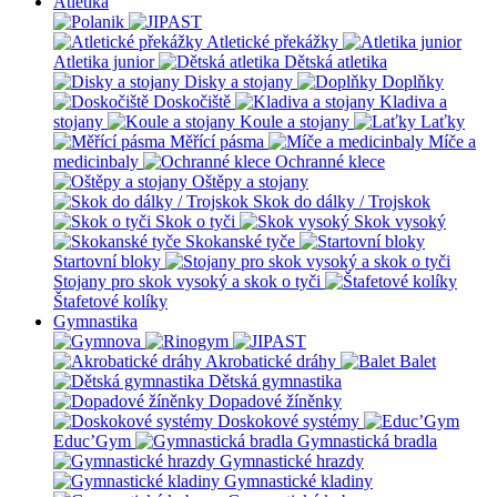
Atletika
Atletické překážky
Atletika junior
Dětská atletika
Disky a stojany
Doplňky
Doskočiště
Kladiva a
stojany
Koule a stojany
Laťky
Měřící pásma
Míče a
medicinbaly
Ochranné klece
Oštěpy a stojany
Skok do dálky / Trojskok
Skok o tyči
Skok vysoký
Skokanské tyče
Startovní bloky
Stojany pro skok vysoký a skok o tyči
Štafetové kolíky
Gymnastika
Akrobatické dráhy
Balet
Dětská gymnastika
Dopadové žíněnky
Doskokové systémy
Educ’Gym
Gymnastická bradla
Gymnastické hrazdy
Gymnastické kladiny