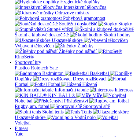
Hygienické doplňky
Interaktivní tělocvična
Odrazové můstky
Pohybová gramotnost
Soutěžní doskočiště
Stopky
Stupně vítězů
Školní a klubové doskočiště
Školní hodiny
Ukazatelé skóre
Vybavení tělocvičen
Žíněnky
Žíněnky pod nářadí
RinoSet®
Sportovní hry
Plastico Rototech
Yate
Badminton
Basketbal
Doplňky
Dresy rozlišovací
Florbal
Fotbal
Házená
Informační tabule
Intercross
KIN-BALL®
Míče
Nohejbal
Příslušenství
Rugby, am. fotbal
Sportovní sítě
Stolní tenis
Tenis
Ukazatelé skóre
Vodní polo
Volejbal
Fitness
Yate