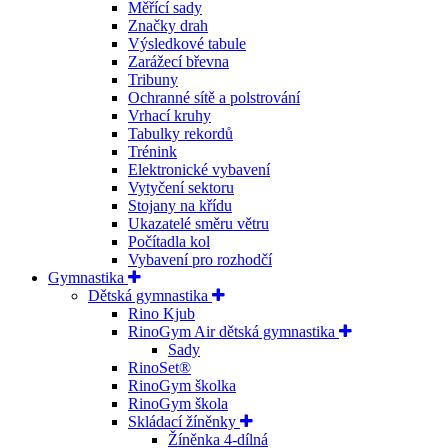
Měřící sady
Značky drah
Výsledkové tabule
Zarážecí břevna
Tribuny
Ochranné sítě a polstrování
Vrhací kruhy
Tabulky rekordů
Trénink
Elektronické vybavení
Vytyčení sektoru
Stojany na křídu
Ukazatelé směru větru
Počítadla kol
Vybavení pro rozhodčí
Gymnastika
Dětská gymnastika
Rino Kjub
RinoGym Air dětská gymnastika
Sady
RinoSet®
RinoGym školka
RinoGym škola
Skládací žíněnky
Žíněnka 4-dílná