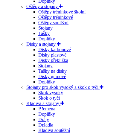
Doplňky
Oštěpy a stojany
Oštěpy tréninkové školní
Oštěpy tréninkové
Oštěpy soutěžní
Stojany
Tašky
Doplňky
Disky a stojany
Disky karbonové
Disky plastové
Disky překližka
Stojany
Tašky na disky
Disky gumové
Doplňky
Stojany pro skok vysoký a skok o tyči
Skok vysoký
Skok o tyči
Kladiva a stojany
Břemena
Doplňky
Dráty
Držadla
Kladiva soutěžní