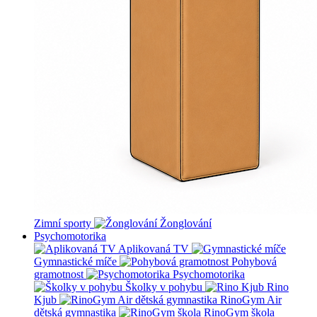
Zimní sporty
Žonglování
Psychomotorika
Aplikovaná TV
Gymnastické míče
Pohybová
gramotnost
Psychomotorika
Školky v pohybu
Rino
Kjub
RinoGym Air
dětská gymnastika
RinoGym škola