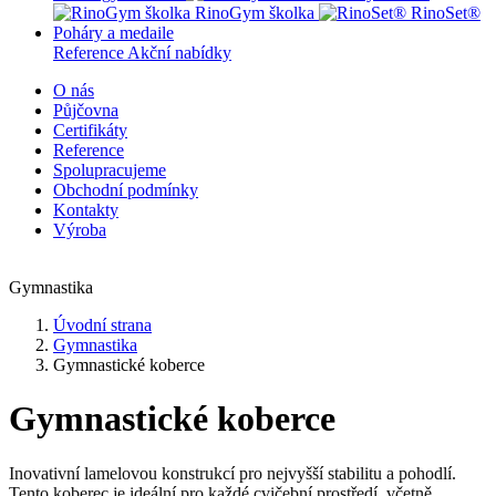
RinoGym školka
RinoSet®
Poháry a medaile
Reference
Akční nabídky
O nás
Půjčovna
Certifikáty
Reference
Spolupracujeme
Obchodní podmínky
Kontakty
Výroba
Gymnastika
Úvodní strana
Gymnastika
Gymnastické koberce
Gymnastické koberce
Inovativní lamelovou konstrukcí pro nejvyšší stabilitu a pohodlí.
Tento koberec je ideální pro každé cvičební prostředí, včetně