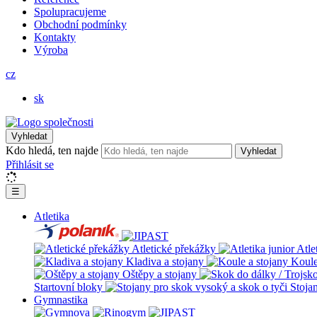
Spolupracujeme
Obchodní podmínky
Kontakty
Výroba
cz
sk
Vyhledat
Kdo hledá, ten najde
Vyhledat
Přihlásit se
☰
Atletika
Atletické překážky
Atle
Kladiva a stojany
Koule
Oštěpy a stojany
Startovní bloky
Stoja
Gymnastika