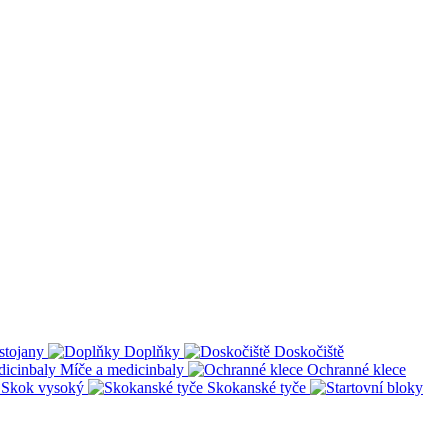
stojany
Doplňky
Doskočiště
Míče a medicinbaly
Ochranné klece
Skok vysoký
Skokanské tyče