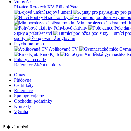
Volný čas
Plastico Rototech
KV Billiard
Yate
Bojová umění
Agility pro p
Hrací koutky
Hry indoo
Minihorolezecká stěna mobil
Pohybové aktivity
Pole dan
Šipky a příslušenství
Tlumící po
sporty
Žonglování
Psychomotorika
Aplikovaná TV
Gymna
Rino Kjub
Ri
Poháry a medaile
Reference
Akční nabídky
O nás
Půjčovna
Certifikáty
Reference
Spolupracujeme
Obchodní podmínky
Kontakty
Výroba
Bojová umění