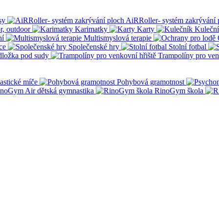
sy
AiRRoller- systém zakrývání 
r, outdoor
Karimatky
Karty
Kulečn
ní
Multismyslová terapie
ce
Společenské hry
Stolní fotbal
dložka pod sudy
Trampolíny pro ven
stické míče
Pohybová gramotnost
noGym Air dětská gymnastika
RinoGym škola