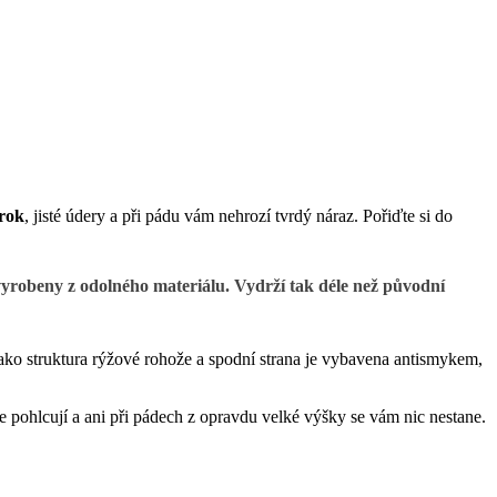
rok
, jisté údery a při pádu vám nehrozí tvrdý náraz. Pořiďte si do
vyrobeny z odolného materiálu. Vydrží tak déle než původní
jako struktura rýžové rohože a spodní strana je vybavena antismykem,
 pohlcují a ani při pádech z opravdu velké výšky se vám nic nestane.