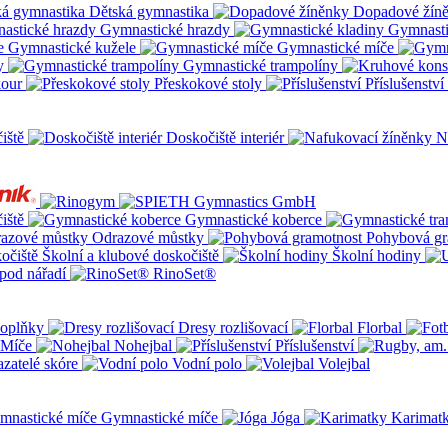
Dětská gymnastika
Dopadové žín
Gymnastické hrazdy
Gymnasti
Gymnastické kužele
Gymnastické míče
y
Gymnastické trampolíny
kour
Přeskokové stoly
Příslušenství
iště
Doskočiště interiér
N
iště
Gymnastické koberce
Odrazové můstky
Pohybová gr
Školní a klubové doskočiště
Školní hodiny
pod nářadí
RinoSet®
oplňky
Dresy rozlišovací
Florbal
Míče
Nohejbal
Příslušenství
zatelé skóre
Vodní polo
Volejbal
Gymnastické míče
Jóga
Karimat