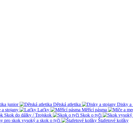
tika junior
Dětská atletika
Disky a 
 a stojany
Laťky
Měřící pásma
Skok do dálky / Trojskok
Skok o tyči
ny pro skok vysoký a skok o tyči
Štafetové kolíky