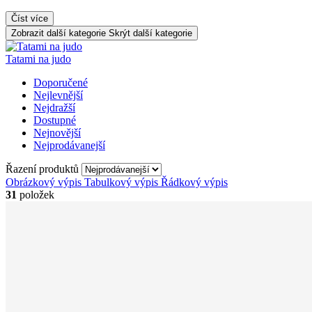
Číst více
Zobrazit další kategorie
Skrýt další kategorie
Tatami na judo
Doporučené
Nejlevnější
Nejdražší
Dostupné
Nejnovější
Nejprodávanejší
Řazení produktů
Obrázkový výpis
Tabulkový výpis
Řádkový výpis
31
položek