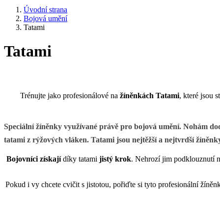
Úvodní strana
Bojová umění
Tatami
Tatami
Trénujte jako profesionálové na
žíněnkách Tatami
, které jsou
Speciální žíněnky
využívané právě pro bojová umění. Nohám dodá
tatami z rýžových vláken. Tatami jsou nejtěžší a nejtvrdší žíněn
Bojovníci získají
díky tatami
jistý krok
. Nehrozí jim podklouznutí n
Pokud i vy chcete cvičit s jistotou, pořiďte si tyto profesionální žíněn