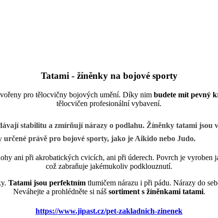
Tatami - žíněnky na bojové sporty
 stvořeny pro tělocvičny bojových umění. Díky nim
budete mít pevný k
tělocvičen profesionální vybavení.
vají stabilitu a zmírňují nárazy o podlahu. Žíněnky
tatami
jsou 
ky určené právě pro bojové sporty, jako je Aikido nebo Judo.
ohy ani při akrobatických cvicích, ani při úderech. Povrch je vyroben 
což zabraňuje jakémukoliv podklouznutí.
ky.
Tatami jsou perfektní
m
tlumičem nárazu i při pádu. Nárazy do sebe
Neváhejte a prohlédněte si náš
sortiment s žíněnkami tatami
.
https://www.jipast.cz/pet-zakladnich-zinenek