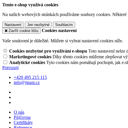
Tento e-shop využívá cookies
Na našich webových stránkách používáme soubory cookies. Některé z n
Nastavení
Jen nezbytné
Souhlasím
Cookies nastavení
Zavřít cookie lištu
Vaše soukromí je důležité. Můžete si vybrat nastavení cookies níže.
Cookies nezbytné pro využívání e-shopu
Toto nastavení nelze 
Marketingové cookies
Díky těmto cookies můžeme zlepšovat výko
Analytické cookies
Tyto cookies nám pomáhají pochopit, jak e-s
Potvrzuji
+420 495 215 115
info@jipast.cz
O nás
Půjčovna
Certifikáty
Reference