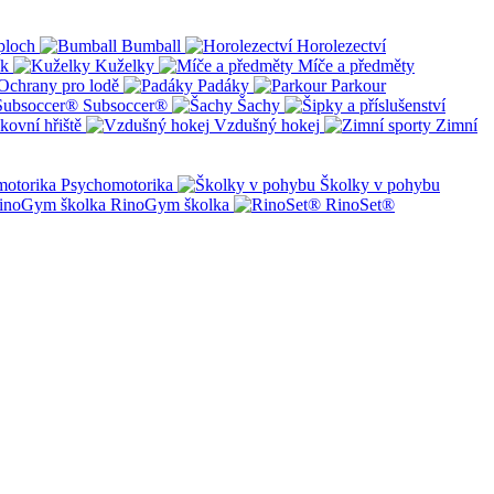
ploch
Bumball
Horolezectví
ík
Kuželky
Míče a předměty
Ochrany pro lodě
Padáky
Parkour
Subsoccer®
Šachy
kovní hřiště
Vzdušný hokej
Zimní
Psychomotorika
Školky v pohybu
RinoGym školka
RinoSet®