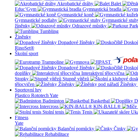
Akrobatické dráhy
Balet
Educ’Gym
Gymnastická bradla
Gymnastické koně
Gymnastické podlahy
Gymnastické stuh
žíněnky
Odrazové můstky
Par
Tumbling
Žíněnky
Dopadové žíněnky
Doskoč
RinoSet®
Školní sport
Dopadové žíněnky
Doskoč
doplňky
Interaktivní tělocvična
Stopky
Stupně vítězů
tělocvičen
Žíněnky
Žíněnky 
Sportovní hry
Plastico Rototech
Yate
Badminton
Basketbal
D
Intercross
KIN-BALL®
Stolní tenis
Tenis
Uka
Fitness
Yate
Balanční pomůcky
Činky
Rehabilitace