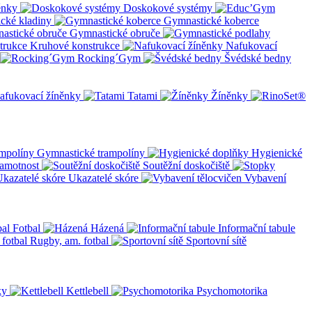
ěnky
Doskokové systémy
cké kladiny
Gymnastické koberce
Gymnastické obruče
Kruhové konstrukce
Nafukovací
Rocking´Gym
Švédské bedny
afukovací žíněnky
Tatami
Žíněnky
Gymnastické trampolíny
Hygienické
amotnost
Soutěžní doskočiště
Ukazatelé skóre
Vybavení
Fotbal
Házená
Informační tabule
Rugby, am. fotbal
Sportovní sítě
ky
Kettlebell
Psychomotorika