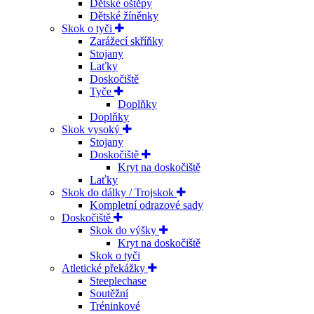
Dětské oštěpy
Dětské žíněnky
Skok o tyči
Zarážecí skříňky
Stojany
Laťky
Doskočiště
Tyče
Doplňky
Doplňky
Skok vysoký
Stojany
Doskočiště
Kryt na doskočiště
Laťky
Skok do dálky / Trojskok
Kompletní odrazové sady
Doskočiště
Skok do výšky
Kryt na doskočiště
Skok o tyči
Atletické překážky
Steeplechase
Soutěžní
Tréninkové