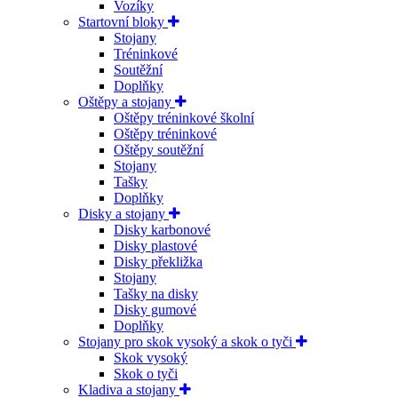
Vozíky
Startovní bloky
Stojany
Tréninkové
Soutěžní
Doplňky
Oštěpy a stojany
Oštěpy tréninkové školní
Oštěpy tréninkové
Oštěpy soutěžní
Stojany
Tašky
Doplňky
Disky a stojany
Disky karbonové
Disky plastové
Disky překližka
Stojany
Tašky na disky
Disky gumové
Doplňky
Stojany pro skok vysoký a skok o tyči
Skok vysoký
Skok o tyči
Kladiva a stojany