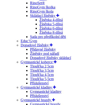
RinoSet®
RinoGym školka
RinoGym škola
Skládací žíněnky
Žíněnka 4-dílná
Žíněnka 5-dílná
Žíněnka 6-dílná
Žíněnka 8-dílná
Sada pro předškolní děti
Educ’Gym
Dopadové žíněnky
Přídavné žíněnky
Žíněnky pod nářadí
Dopadové žíněnky skládací
Gymnastické koberce
Tloušťka 2,5cm
Tloušťka 3,5cm
Tloušťka 4,5cm
Tloušťka 5,5cm
Příslušenství
Gymnastické kladiny
Gymnastické kladiny
Příslušenství
Gymnastické hrazdy
Gymnastické hrazdy