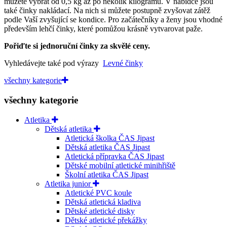
můžete vybrat od 0,5 kg až po několik kilogramů. V nabídce jsou
také činky nakládací. Na nich si můžete postupně zvyšovat zátěž
podle Vaší zvyšující se kondice. Pro začátečníky a ženy jsou vhodné
především lehčí činky, které pomůžou krásně vytvarovat paže.
Pořiďte si jednoruční činky za skvělé ceny.
Vyhledávejte také pod výrazy
Levné činky
všechny kategorie
všechny kategorie
Atletika
Dětská atletika
Atletická školka ČAS Jipast
Dětská atletika ČAS Jipast
Atletická přípravka ČAS Jipast
Dětské mobilní atletické minihřiště
Školní atletika ČAS Jipast
Atletika junior
Atletické PVC koule
Dětská atletická kladiva
Dětské atletické disky
Dětské atletické překážky