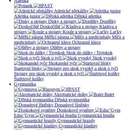
Atletika
Atletické překážky
Atletika junior
Dětská atletika
Disky a stojany
Doplňky
Doskočiště
Kladiva a
stojany
Koule a stojany
Laťky
Měřící pásma
Míče a
medicinbaly
Ochranné klece
Oštěpy a stojany
Skok do dálky / Trojskok
Skok o tyči
Skok vysoký
Skokanské tyče
Startovní bloky
Stojany pro skok vysoký a skok o tyči
Štafetové kolíky
Gymnastika
Akrobatické dráhy
Balet
Dětská gymnastika
Dopadové žíněnky
Doskokové systémy
Educ’Gym
Gymnastická bradla
Gymnastické hrazdy
Gymnastické kladiny