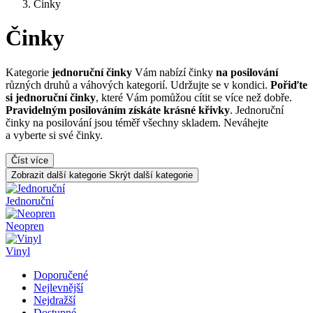
Činky
Činky
Kategorie
jednoruční činky
Vám nabízí činky
na posilování
různých druhů a váhových kategorií. Udržujte se v kondici.
Pořiďte
si jednoruční činky
, které Vám pomůžou cítit se více než dobře.
Pravidelným posilováním získáte krásné křivky
. Jednoruční
činky na posilování jsou téměř všechny skladem. Neváhejte
a vyberte si své činky.
Číst více
Zobrazit další kategorie
Skrýt další kategorie
Jednoruční
Neopren
Vinyl
Doporučené
Nejlevnější
Nejdražší
Dostupné