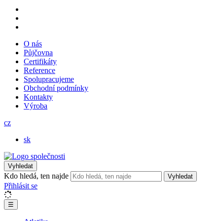
O nás
Půjčovna
Certifikáty
Reference
Spolupracujeme
Obchodní podmínky
Kontakty
Výroba
cz
sk
Vyhledat
Kdo hledá, ten najde
Vyhledat
Přihlásit se
☰