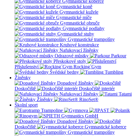
Gymnastické koberce
Gymnastické koně
Gymnastické kužele
Gymnastické míče
Gymnastické obruče
Gymnastické podlahy
Gymnastické stuhy
Gymnastické trampolíny
Kruhové konstrukce
Nafukovací žíněnky
Odrazové můstky
Parkour
Přeskokové stoly
Příslušenství
Rocking´Gym
Švédské bedny
Tumbling
Žíněnky
Dopadové žíněnky
Doskočiště
Doskočiště interiér
Nafukovací žíněnky
Tatami
Žíněnky
RinoSet®
Školní sport
Dopadové žíněnky
Doskočiště
Gymnastické koberce
Gymnastické trampolíny