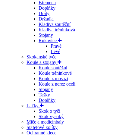
Břemena
Doplňky
Dráty
Držadla
Kladiva soutěžní
Kladiva tréninková
Stojany
Rukavice
Pravé
Levé
Skokanské tyče
Koule a stojany
Koule soutěžní
Koule tréninkové
Koule z mosazi
Koule z nerez oceli
Stojany
Tašky
Doplňky
Laťky
Skok o tyči
Skok vysoký
Míče a medicinbaly
Štafetové kolíky
Ochranné klece