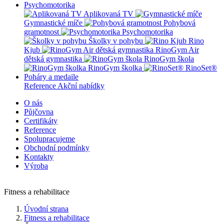
Psychomotorika
Aplikovaná TV
Gymnastické míče
Pohybová
gramotnost
Psychomotorika
Školky v pohybu
Rino
Kjub
RinoGym Air
dětská gymnastika
RinoGym škola
RinoGym školka
RinoSet®
Poháry a medaile
Reference
Akční nabídky
O nás
Půjčovna
Certifikáty
Reference
Spolupracujeme
Obchodní podmínky
Kontakty
Výroba
Fitness a rehabilitace
Úvodní strana
Fitness a rehabilitace