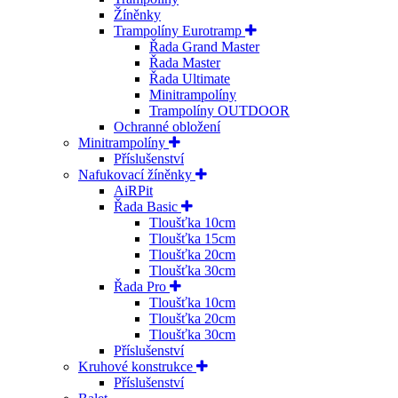
Žíněnky
Trampolíny Eurotramp
Řada Grand Master
Řada Master
Řada Ultimate
Minitrampolíny
Trampolíny OUTDOOR
Ochranné obložení
Minitrampolíny
Příslušenství
Nafukovací žíněnky
AiRPit
Řada Basic
Tloušťka 10cm
Tloušťka 15cm
Tloušťka 20cm
Tloušťka 30cm
Řada Pro
Tloušťka 10cm
Tloušťka 20cm
Tloušťka 30cm
Příslušenství
Kruhové konstrukce
Příslušenství