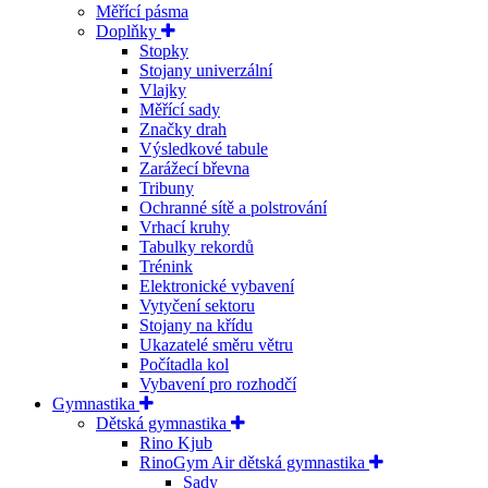
Měřící pásma
Doplňky
Stopky
Stojany univerzální
Vlajky
Měřící sady
Značky drah
Výsledkové tabule
Zarážecí břevna
Tribuny
Ochranné sítě a polstrování
Vrhací kruhy
Tabulky rekordů
Trénink
Elektronické vybavení
Vytyčení sektoru
Stojany na křídu
Ukazatelé směru větru
Počítadla kol
Vybavení pro rozhodčí
Gymnastika
Dětská gymnastika
Rino Kjub
RinoGym Air dětská gymnastika
Sady