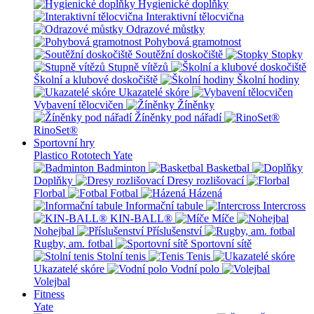
Hygienické doplňky
Interaktivní tělocvična
Odrazové můstky
Pohybová gramotnost
Soutěžní doskočiště
Stopky
Stupně vítězů
Školní a klubové doskočiště
Školní hodiny
Ukazatelé skóre
Vybavení tělocvičen
Žíněnky
Žíněnky pod nářadí
RinoSet®
Sportovní hry
Plastico Rototech
Yate
Badminton
Basketbal
Doplňky
Dresy rozlišovací
Florbal
Fotbal
Házená
Informační tabule
Intercross
KIN-BALL®
Míče
Nohejbal
Příslušenství
Rugby, am. fotbal
Sportovní sítě
Stolní tenis
Tenis
Ukazatelé skóre
Vodní polo
Volejbal
Fitness
Yate