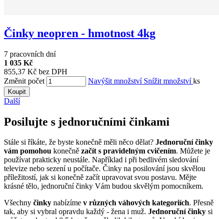
Činky neopren - hmotnost 4kg
7 pracovních dní
1 035 Kč
855,37 Kč bez DPH
Změnit počet
Navýšit množství
Snížit množství
ks
Koupit
Další
Posilujte s jednoručními činkami
Stále si říkáte, že byste konečně měli něco dělat?
Jednoruční činky
vám pomohou
konečně
začít s pravidelným cvičením
. Můžete je
používat prakticky neustále. Například i při bedlivém sledování
televize nebo sezení u počítače. Činky na posilování jsou skvělou
příležitostí, jak si konečně začít upravovat svou postavu. Mějte
krásné tělo, jednoruční činky Vám budou skvělým pomocníkem.
Všechny
činky
nabízíme
v různých váhových kategoriích
. Přesně
tak, aby si vybral opravdu každý - žena i muž.
Jednoruční činky
si