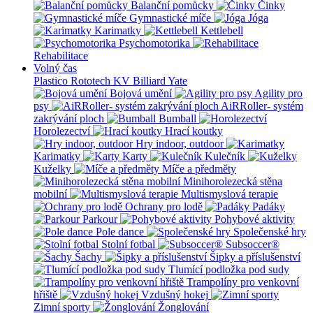
Balanční pomůcky
Činky
Gymnastické míče
Jóga
Karimatky
Kettlebell
Psychomotorika
Rehabilitace
Volný čas
Plastico Rototech
KV Billiard
Yate
Bojová umění
Agility pro
psy
AiRRoller- systém
zakrývání ploch
Bumball
Horolezectví
Hrací koutky
Hry indoor, outdoor
Karimatky
Karty
Kulečník
Kuželky
Míče a předměty
Minihorolezecká stěna
mobilní
Multismyslová terapie
Ochrany pro lodě
Padáky
Parkour
Pohybové aktivity
Pole dance
Společenské hry
Stolní fotbal
Subsoccer®
Šachy
Šipky a příslušenství
Tlumící podložka pod sudy
Trampolíny pro venkovní
hřiště
Vzdušný hokej
Zimní sporty
Žonglování