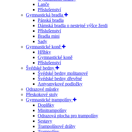
Lanče
Příslušenství
Gymnastická bradla
Pánská bradla
Dámská bradla o nestejné výšce žerdi
Příslušenství
Bradla mini
Sady
Gymnastické koně
Hříbky
Gymnastické koně
Příslušenství
Švédské bedny
Švédské bedny molitanové
Švédské bedny dřevěné
Antysmykové podložky
Odrazové můstky
Přeskokové stoly
Gymnastické trampolíny
Doplňky
Minitrampolíny
Odrazová plocha pro trampolíny
Sestavy
Trampolínové dráhy
Trampolíny