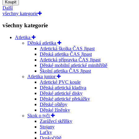
Koupit
Další
všechny kategorie
všechny kategorie
Atletika
Dětská atletika
Atletická školka ČAS Jipast
Dětská atletika ČAS Jipast
Atletická přípravka ČAS Jipast
Dětské mobilní atletické minihřiště
Školní atletika ČAS Jipast
Atletika junior
Atletické PVC koule
Dětská atletická kladiva
Dětské atletické disky
Dětské atletické překážky
Dětské oštěpy
Dětské žíněnky
Skok o tyči
Zarážecí skříňky
Stojany
Laťky
Doskočiště