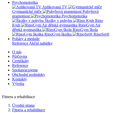
Psychomotorika
Aplikovaná TV
Gymnastické míče
Pohybová
gramotnost
Psychomotorika
Školky v pohybu
Rino
Kjub
RinoGym Air
dětská gymnastika
RinoGym škola
RinoGym školka
RinoSet®
Poháry a medaile
Reference
Akční nabídky
O nás
Půjčovna
Certifikáty
Reference
Spolupracujeme
Obchodní podmínky
Kontakty
Výroba
Fitness a rehabilitace
Úvodní strana
Fitness a rehabilitace