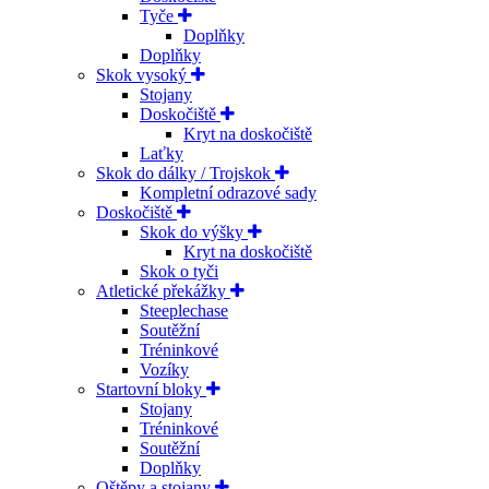
Tyče
Doplňky
Doplňky
Skok vysoký
Stojany
Doskočiště
Kryt na doskočiště
Laťky
Skok do dálky / Trojskok
Kompletní odrazové sady
Doskočiště
Skok do výšky
Kryt na doskočiště
Skok o tyči
Atletické překážky
Steeplechase
Soutěžní
Tréninkové
Vozíky
Startovní bloky
Stojany
Tréninkové
Soutěžní
Doplňky
Oštěpy a stojany