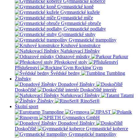
Gymnastické koberce
Gymnastické koně
Gymnastické kužele
Gymnastické míče
Gymnastické obruče
Gymnastické podlahy
Gymnastické stuhy
Gymnastické trampolíny
Kruhové konstrukce
Nafukovací žíněnky
Odrazové můstky
Parkour
Přeskokové stoly
Příslušenství
Rocking´Gym
Švédské bedny
Tumbling
Žíněnky
Dopadové žíněnky
Doskočiště
Doskočiště interiér
Nafukovací žíněnky
Tatami
Žíněnky
RinoSet®
Školní sport
Dopadové žíněnky
Doskočiště
Gymnastické koberce
Gymnastické trampolíny