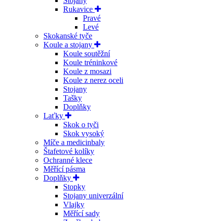
Stojany
Rukavice
Pravé
Levé
Skokanské tyče
Koule a stojany
Koule soutěžní
Koule tréninkové
Koule z mosazi
Koule z nerez oceli
Stojany
Tašky
Doplňky
Laťky
Skok o tyči
Skok vysoký
Míče a medicinbaly
Štafetové kolíky
Ochranné klece
Měřící pásma
Doplňky
Stopky
Stojany univerzální
Vlajky
Měřící sady