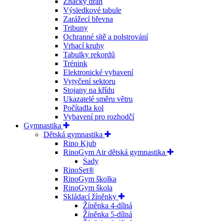
Značky drah
Výsledkové tabule
Zarážecí břevna
Tribuny
Ochranné sítě a polstrování
Vrhací kruhy
Tabulky rekordů
Trénink
Elektronické vybavení
Vytyčení sektoru
Stojany na křídu
Ukazatelé směru větru
Počítadla kol
Vybavení pro rozhodčí
Gymnastika
Dětská gymnastika
Rino Kjub
RinoGym Air dětská gymnastika
Sady
RinoSet®
RinoGym školka
RinoGym škola
Skládací žíněnky
Žíněnka 4-dílná
Žíněnka 5-dílná