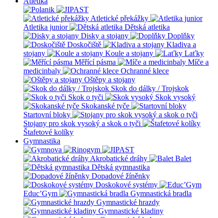
Atletika
Atletické překážky
Atletika junior
Dětská atletika
Disky a stojany
Doplňky
Doskočiště
Kladiva a
stojany
Koule a stojany
Laťky
Měřící pásma
Míče a
medicinbaly
Ochranné klece
Oštěpy a stojany
Skok do dálky / Trojskok
Skok o tyči
Skok vysoký
Skokanské tyče
Startovní bloky
Stojany pro skok vysoký a skok o tyči
Štafetové kolíky
Gymnastika
Akrobatické dráhy
Balet
Dětská gymnastika
Dopadové žíněnky
Doskokové systémy
Educ’Gym
Gymnastická bradla
Gymnastické hrazdy
Gymnastické kladiny