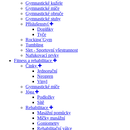
Gymnastické kužele
Gymnastické míče
Gymnastické obruče
Gymnastické stuhy
Příslušenství
Doplňky
Tyče
Rocking´Gym
Tumbling
Slet - Sportovní všestrannost
Nafukovací prvky
Fitness a rehabilitace
Činky
Jednoruční
Neopren
Vinyl
Gymnastické míče
Jóga
Podložky
Sítě
Rehabilitace
Masážní pomůcky
Míčky masážní
Goniometry
Rehabilitační válce