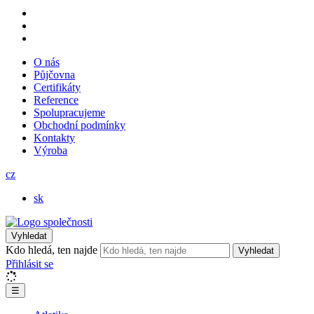
O nás
Půjčovna
Certifikáty
Reference
Spolupracujeme
Obchodní podmínky
Kontakty
Výroba
cz
sk
Vyhledat
Kdo hledá, ten najde
Vyhledat
Přihlásit se
☰