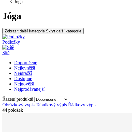
Jóga
Jóga
Zobrazit další kategorie
Skrýt další kategorie
Podložky
Sítě
Doporučené
Nejlevnější
Nejdražší
Dostupné
Nejnovější
Nejprodávanejší
Řazení produktů
Obrázkový výpis
Tabulkový výpis
Řádkový výpis
44
položek