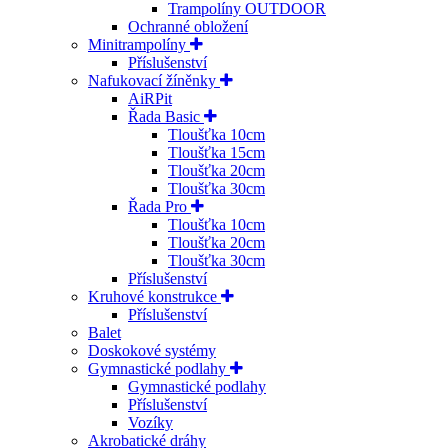
Trampolíny OUTDOOR
Ochranné obložení
Minitrampolíny
Příslušenství
Nafukovací žíněnky
AiRPit
Řada Basic
Tloušťka 10cm
Tloušťka 15cm
Tloušťka 20cm
Tloušťka 30cm
Řada Pro
Tloušťka 10cm
Tloušťka 20cm
Tloušťka 30cm
Příslušenství
Kruhové konstrukce
Příslušenství
Balet
Doskokové systémy
Gymnastické podlahy
Gymnastické podlahy
Příslušenství
Vozíky
Akrobatické dráhy