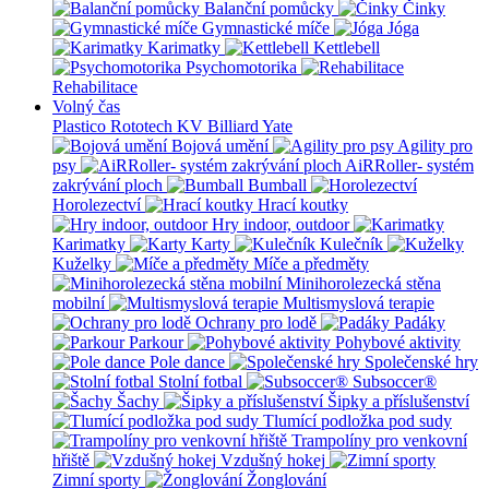
Balanční pomůcky
Činky
Gymnastické míče
Jóga
Karimatky
Kettlebell
Psychomotorika
Rehabilitace
Volný čas
Plastico Rototech
KV Billiard
Yate
Bojová umění
Agility pro
psy
AiRRoller- systém
zakrývání ploch
Bumball
Horolezectví
Hrací koutky
Hry indoor, outdoor
Karimatky
Karty
Kulečník
Kuželky
Míče a předměty
Minihorolezecká stěna
mobilní
Multismyslová terapie
Ochrany pro lodě
Padáky
Parkour
Pohybové aktivity
Pole dance
Společenské hry
Stolní fotbal
Subsoccer®
Šachy
Šipky a příslušenství
Tlumící podložka pod sudy
Trampolíny pro venkovní
hřiště
Vzdušný hokej
Zimní sporty
Žonglování