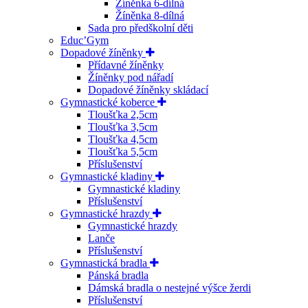
Žíněnka 6-dílná
Žíněnka 8-dílná
Sada pro předškolní děti
Educ’Gym
Dopadové žíněnky
Přídavné žíněnky
Žíněnky pod nářadí
Dopadové žíněnky skládací
Gymnastické koberce
Tloušťka 2,5cm
Tloušťka 3,5cm
Tloušťka 4,5cm
Tloušťka 5,5cm
Příslušenství
Gymnastické kladiny
Gymnastické kladiny
Příslušenství
Gymnastické hrazdy
Gymnastické hrazdy
Lanče
Příslušenství
Gymnastická bradla
Pánská bradla
Dámská bradla o nestejné výšce žerdi
Příslušenství