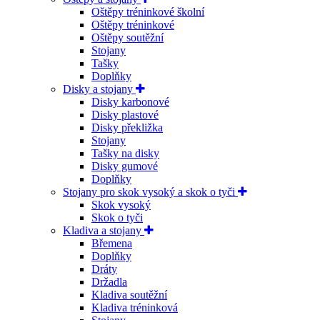
Oštěpy tréninkové školní
Oštěpy tréninkové
Oštěpy soutěžní
Stojany
Tašky
Doplňky
Disky a stojany
Disky karbonové
Disky plastové
Disky překližka
Stojany
Tašky na disky
Disky gumové
Doplňky
Stojany pro skok vysoký a skok o tyči
Skok vysoký
Skok o tyči
Kladiva a stojany
Břemena
Doplňky
Dráty
Držadla
Kladiva soutěžní
Kladiva tréninková