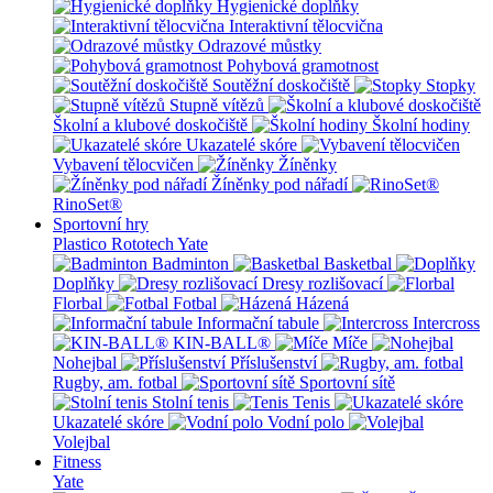
Hygienické doplňky
Interaktivní tělocvična
Odrazové můstky
Pohybová gramotnost
Soutěžní doskočiště
Stopky
Stupně vítězů
Školní a klubové doskočiště
Školní hodiny
Ukazatelé skóre
Vybavení tělocvičen
Žíněnky
Žíněnky pod nářadí
RinoSet®
Sportovní hry
Plastico Rototech
Yate
Badminton
Basketbal
Doplňky
Dresy rozlišovací
Florbal
Fotbal
Házená
Informační tabule
Intercross
KIN-BALL®
Míče
Nohejbal
Příslušenství
Rugby, am. fotbal
Sportovní sítě
Stolní tenis
Tenis
Ukazatelé skóre
Vodní polo
Volejbal
Fitness
Yate