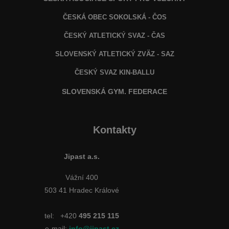
ČESKÁ OBEC SOKOLSKÁ - ČOS
ČESKÝ ATLETICKÝ SVAZ - ČAS
SLOVENSKÝ ATLETICKÝ ZVÄZ
- SAZ
ČESKÝ SVAZ KIN-BALLU
SLOVENSKÁ GYM. FEDERACE
Kontakty
Jipast a.s.
Vážní 400
503 41 Hradec Králové
tel:
+420
495 215 115
e-mail:
info@jipast.cz