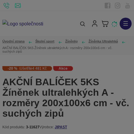
☰
V
y
h
Úvodní strana
Školní sport
Žíněnky
Žíněnka Ultralehká
l
AKČNÍ BALÍČEK 5KS Žíněnek ultralehkých A - rozměry 200x100x6 cm - vč.
suchých zipů
e
d
-20
%
Ušetříte
4 481 Kč
Akce
a
AKČNÍ BALÍČEK 5KS
t
Žíněnek ultralehkých A -
rozměry 200x100x6 cm - vč.
suchých zipů
Kód produktu:
3-11627
Výrobce:
JIPAST
K