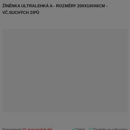
ó
ŽÍNĚNKA ULTRALEHKÁ A - ROZMĚRY 200X100X6CM -
d
VČ.SUCHÝCH ZIPŮ
v
ý
r
o
b
c
e
:
3
-
1
1
6
2
7
Dostupnost:
21 pracovních dní
Sdílet
Zeptejte se odborníka