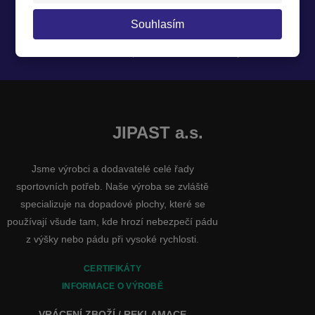
Souhlasím
Souhlasím se
zpracováním osobních údajů
.
JIPAST a.s.
Jsme výrobci a dodavatelé celé řady
sportovních potřeb. Naše výroba se zvláště
specializuje na dopadové plochy, které se
používají všude tam, kde hrozí nebezpečí pádu
z výšky nebo pádu při vysoké rychlosti.
CERTIFIKÁTY
INFORMACE O VÝROBĚ
VRÁCENÍ ZBOŽÍ / REKLAMACE