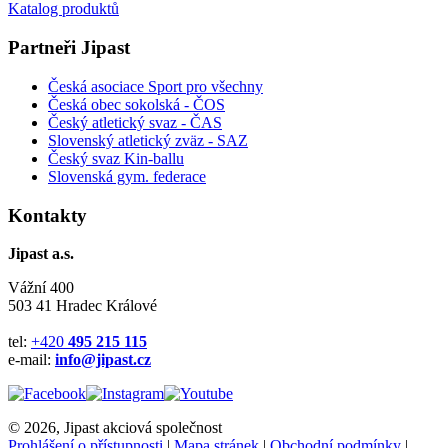
Katalog produktů
Partneři Jipast
Česká asociace Sport pro všechny
Česká obec sokolská - ČOS
Český atletický svaz - ČAS
Slovenský atletický zväz
- SAZ
Český svaz Kin-ballu
Slovenská gym. federace
Kontakty
Jipast a.s.
Vážní 400
503 41 Hradec Králové
tel:
+420
495 215 115
e-mail:
info@jipast.cz
© 2026, Jipast akciová společnost
Prohlášení o přístupnosti
|
Mapa stránek
|
Obchodní podmínky
|