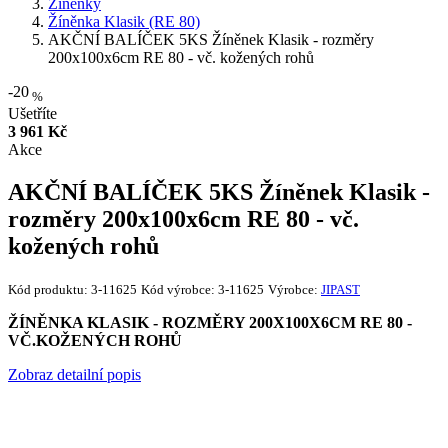
Žíněnky
Žíněnka Klasik (RE 80)
AKČNÍ BALÍČEK 5KS Žíněnek Klasik - rozměry
200x100x6cm RE 80 - vč. kožených rohů
-20
%
Ušetříte
3 961 Kč
Akce
AKČNÍ BALÍČEK 5KS Žíněnek Klasik -
rozměry 200x100x6cm RE 80 - vč.
kožených rohů
Kód produktu:
3-11625
Kód výrobce:
3-11625
Výrobce:
JIPAST
ŽÍNĚNKA KLASIK - ROZMĚRY 200X100X6CM RE 80 -
VČ.KOŽENÝCH ROHŮ
Zobraz detailní popis