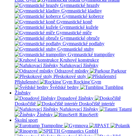
Gymnastické hrazdy
Gymnastické kladiny
Gymnastické koberce
Gymnastické koně
Gymnastické kužele
Gymnastické míče
Gymnastické obruče
Gymnastické podlahy
Gymnastické stuhy
Gymnastické trampolíny
Kruhové konstrukce
Nafukovací žíněnky
Odrazové můstky
Parkour
Přeskokové stoly
Příslušenství
Rocking´Gym
Švédské bedny
Tumbling
Žíněnky
Dopadové žíněnky
Doskočiště
Doskočiště interiér
Nafukovací žíněnky
Tatami
Žíněnky
RinoSet®
Školní sport