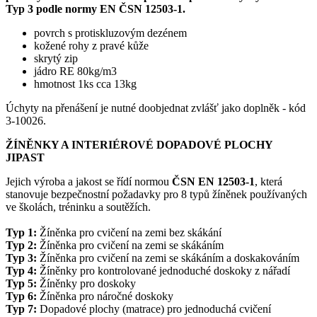
Typ 3 podle normy EN ČSN 12503-1.
povrch s protiskluzovým dezénem
kožené rohy z pravé kůže
skrytý zip
jádro RE 80kg/m3
hmotnost 1ks cca 13kg
Úchyty na přenášení je nutné doobjednat zvlášť jako doplněk - kód
3-10026.
ŽÍNĚNKY A INTERIÉROVÉ DOPADOVÉ PLOCHY
JIPAST
Jejich výroba a jakost se řídí normou
ČSN EN 12503-1
, která
stanovuje bezpečnostní požadavky pro 8 typů žíněnek používaných
ve školách, tréninku a soutěžích.
Typ 1:
Žíněnka pro cvičení na zemi bez skákání
Typ 2:
Žíněnka pro cvičení na zemi se skákáním
Typ 3:
Žíněnka pro cvičení na zemi se skákáním a doskakováním
Typ 4:
Žíněnky pro kontrolované jednoduché doskoky z nářadí
Typ 5:
Žíněnky pro doskoky
Typ 6:
Žíněnka pro náročné doskoky
Typ 7:
Dopadové plochy (matrace) pro jednoduchá cvičení