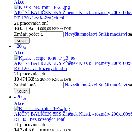
Akce
AKČNÍ BALÍČEK 5KS Žíněnek Klasik - rozměry 200x100x
RE 120 - bez kožených rohů
21 pracovních dní
16 951 Kč
14 009,09 Kč
bez DPH
Změnit počet
Navýšit množství
Snížit množství
s
Koupit
-
20
%
Akce
AKČNÍ BALÍČEK 5KS Žíněnek Klasik - rozměry 200x100x
RE 120 - vč. kožených rohů
21 pracovních dní
18 474 Kč
15 267,77 Kč
bez DPH
Změnit počet
Navýšit množství
Snížit množství
s
Koupit
-
20
%
Akce
AKČNÍ BALÍČEK 5KS Žíněnek Klasik - rozměry 200x100x
RE 80 - bez kožených rohů
21 pracovních dní
14 324 Kč
11 838,02 Kč
bez DPH