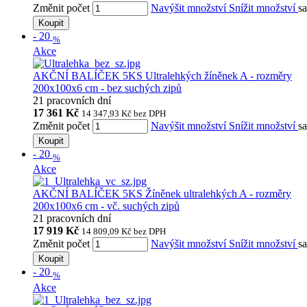
Změnit počet
Navýšit množství
Snížit množství
s
Koupit
-
20
%
Akce
AKČNÍ BALÍČEK 5KS Ultralehkých žíněnek A - rozměry
200x100x6 cm - bez suchých zipů
21 pracovních dní
17 361 Kč
14 347,93 Kč
bez DPH
Změnit počet
Navýšit množství
Snížit množství
s
Koupit
-
20
%
Akce
AKČNÍ BALÍČEK 5KS Žíněnek ultralehkých A - rozměry
200x100x6 cm - vč. suchých zipů
21 pracovních dní
17 919 Kč
14 809,09 Kč
bez DPH
Změnit počet
Navýšit množství
Snížit množství
s
Koupit
-
20
%
Akce