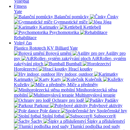
Volejbal
Fitness
Yate
Balanční pomůcky
Činky
Gymnastické míče
Jóga
Karimatky
Kettlebell
Psychomotorika
Rehabilitace
Volný čas
Plastico Rototech
KV Billiard
Yate
Bojová umění
Agility pro
psy
AiRRoller- systém
zakrývání ploch
Bumball
Horolezectví
Hrací koutky
Hry indoor, outdoor
Karimatky
Karty
Kulečník
Kuželky
Míče a předměty
Minihorolezecká stěna
mobilní
Multismyslová terapie
Ochrany pro lodě
Padáky
Parkour
Pohybové aktivity
Pole dance
Společenské hry
Stolní fotbal
Subsoccer®
Šachy
Šipky a příslušenství
Tlumící podložka pod sudy