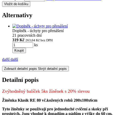
Vložit do košíku
Alternativy
Doplněk - úchyty pro přenášení
21 pracovních dní
319 Kč
263,64 Kč
bez DPH
ks
Koupit
další
další
Zobrazit detailní popis
Skrýt detailní popis
Detailní popis
Zvýhodněný balíček 5ks žíněnek s 20% slevou
Žíněnka Klasik RE 80 vč.kožených rohů 200x100x6cm
Tyto žíněnky se používají pro jednoduché cvičení a skoky při
prostných. Jsou vhodné k dopadům a pádům z výšky do 60 cm.