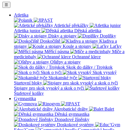
☰
Atletika
Atletické překážky
Atletika junior
Dětská atletika
Disky a stojany
Doplňky
Doskočiště
Kladiva a
stojany
Koule a stojany
Laťky
Měřící pásma
Míče a
medicinbaly
Ochranné klece
Oštěpy a stojany
Skok do dálky / Trojskok
Skok o tyči
Skok vysoký
Skokanské tyče
Startovní bloky
Stojany pro skok vysoký a skok o tyči
Štafetové kolíky
Gymnastika
Akrobatické dráhy
Balet
Dětská gymnastika
Dopadové žíněnky
Doskokové systémy
Educ’Gym
Gymnastická bradla