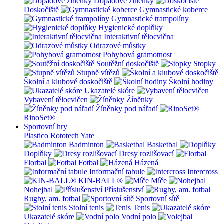
Dopadové žíněnky
Doskočiště
Gymnastické koberce
Gymnastické trampolíny
Hygienické doplňky
Interaktivní tělocvična
Odrazové můstky
Pohybová gramotnost
Soutěžní doskočiště
Stopky
Stupně vítězů
Školní a klubové doskočiště
Školní hodiny
Ukazatelé skóre
Vybavení tělocvičen
Žíněnky
Žíněnky pod nářadí
RinoSet®
Sportovní hry
Plastico Rototech
Yate
Badminton
Basketbal
Doplňky
Dresy rozlišovací
Florbal
Fotbal
Házená
Informační tabule
Intercross
KIN-BALL®
Míče
Nohejbal
Příslušenství
Rugby, am. fotbal
Sportovní sítě
Stolní tenis
Tenis
Ukazatelé skóre
Vodní polo