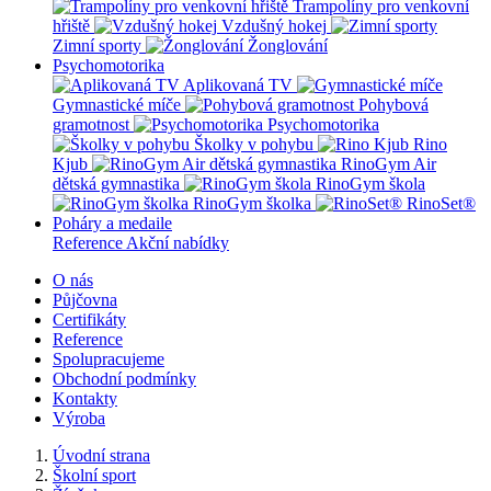
Trampolíny pro venkovní
hřiště
Vzdušný hokej
Zimní sporty
Žonglování
Psychomotorika
Aplikovaná TV
Gymnastické míče
Pohybová
gramotnost
Psychomotorika
Školky v pohybu
Rino
Kjub
RinoGym Air
dětská gymnastika
RinoGym škola
RinoGym školka
RinoSet®
Poháry a medaile
Reference
Akční nabídky
O nás
Půjčovna
Certifikáty
Reference
Spolupracujeme
Obchodní podmínky
Kontakty
Výroba
Úvodní strana
Školní sport