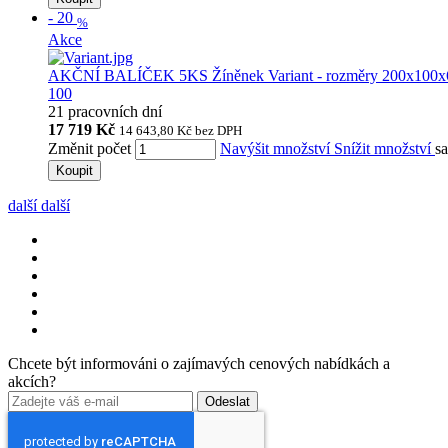
-
20
%
Akce
AKČNÍ BALÍČEK 5KS Žíněnek Variant - rozměry 200x100
100
21 pracovních dní
17 719 Kč
14 643,80 Kč
bez DPH
Změnit počet
Navýšit množství
Snížit množství
s
Koupit
další
další
Chcete být informováni o zajímavých cenových nabídkách a
akcích?
Odeslat