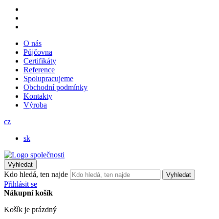
O nás
Půjčovna
Certifikáty
Reference
Spolupracujeme
Obchodní podmínky
Kontakty
Výroba
cz
sk
Vyhledat
Kdo hledá, ten najde
Vyhledat
Přihlásit se
Nákupní košík
Košík je prázdný