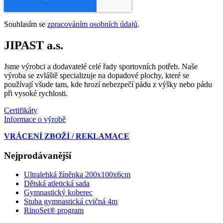
Souhlasím se
zpracováním osobních údajů
.
JIPAST a.s.
Jsme výrobci a dodavatelé celé řady sportovních potřeb. Naše
výroba se zvláště specializuje na dopadové plochy, které se
používají všude tam, kde hrozí nebezpečí pádu z výšky nebo pádu
při vysoké rychlosti.
Certifikáty
Informace o výrobě
VRÁCENÍ ZBOŽÍ / REKLAMACE
Nejprodávanější
Ultralehká žíněnka 200x100x6cm
Dětská atletická sada
Gymnastický koberec
Stuha gymnastická cvičná 4m
RinoSet® program