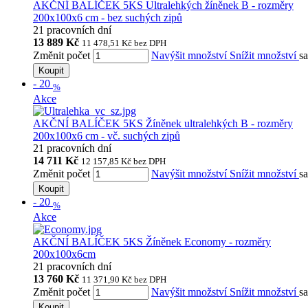
AKČNÍ BALÍČEK 5KS Ultralehkých žíněnek B - rozměry
200x100x6 cm - bez suchých zipů
21 pracovních dní
13 889 Kč
11 478,51 Kč
bez DPH
Změnit počet
Navýšit množství
Snížit množství
s
Koupit
-
20
%
Akce
AKČNÍ BALÍČEK 5KS Žíněnek ultralehkých B - rozměry
200x100x6 cm - vč. suchých zipů
21 pracovních dní
14 711 Kč
12 157,85 Kč
bez DPH
Změnit počet
Navýšit množství
Snížit množství
s
Koupit
-
20
%
Akce
AKČNÍ BALÍČEK 5KS Žíněnek Economy - rozměry
200x100x6cm
21 pracovních dní
13 760 Kč
11 371,90 Kč
bez DPH
Změnit počet
Navýšit množství
Snížit množství
s
Koupit