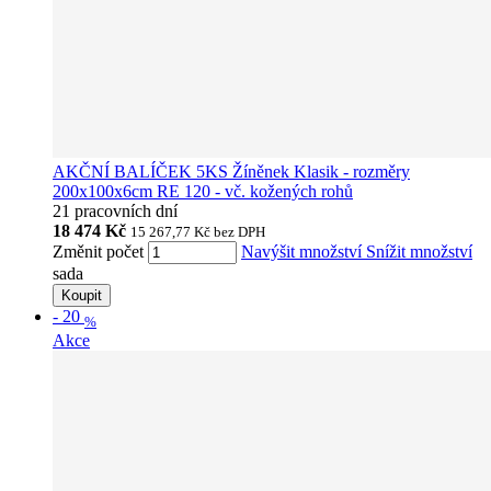
AKČNÍ BALÍČEK 5KS Žíněnek Klasik - rozměry
200x100x6cm RE 120 - vč. kožených rohů
21 pracovních dní
18 474 Kč
15 267,77 Kč
bez DPH
Změnit počet
Navýšit množství
Snížit množství
sada
Koupit
-
20
%
Akce