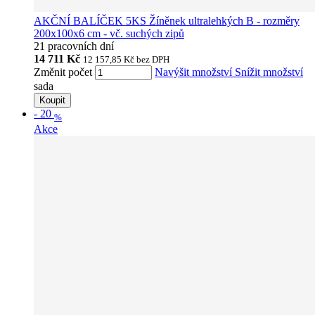
AKČNÍ BALÍČEK 5KS Žíněnek ultralehkých B - rozměry
200x100x6 cm - vč. suchých zipů
21 pracovních dní
14 711 Kč
12 157,85 Kč
bez DPH
Změnit počet
Navýšit množství
Snížit množství
sada
Koupit
-
20
%
Akce