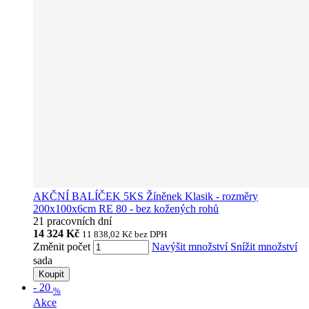
AKČNÍ BALÍČEK 5KS Žíněnek Klasik - rozměry
200x100x6cm RE 80 - bez kožených rohů
21 pracovních dní
14 324 Kč
11 838,02 Kč
bez DPH
Změnit počet
Navýšit množství
Snížit množství
sada
Koupit
-
20
%
Akce