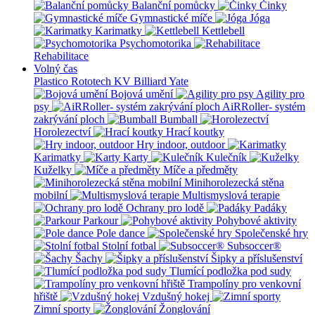
Balanční pomůcky
Činky
Gymnastické míče
Jóga
Karimatky
Kettlebell
Psychomotorika
Rehabilitace
Volný čas
Plastico Rototech
KV Billiard
Yate
Bojová umění
Agility pro
psy
AiRRoller- systém
zakrývání ploch
Bumball
Horolezectví
Hrací koutky
Hry indoor, outdoor
Karimatky
Karty
Kulečník
Kuželky
Míče a předměty
Minihorolezecká stěna
mobilní
Multismyslová terapie
Ochrany pro lodě
Padáky
Parkour
Pohybové aktivity
Pole dance
Společenské hry
Stolní fotbal
Subsoccer®
Šachy
Šipky a příslušenství
Tlumící podložka pod sudy
Trampolíny pro venkovní
hřiště
Vzdušný hokej
Zimní sporty
Žonglování