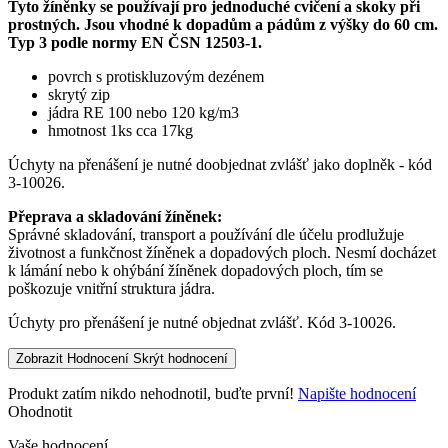
Tyto žíněnky se používají pro jednoduché cvičení a skoky při
prostných. Jsou vhodné k dopadům a pádům z výšky do 60 cm.
Typ 3 podle normy EN ČSN 12503-1.
povrch s protiskluzovým dezénem
skrytý zip
jádra RE 100 nebo 120 kg/m3
hmotnost 1ks cca 17kg
Úchyty na přenášení je nutné doobjednat zvlášť jako doplněk - kód
3-10026.
Přeprava a skladování žíněnek:
Správné skladování, transport a používání dle účelu prodlužuje
životnost a funkčnost žíněnek a dopadových ploch. Nesmí docházet
k lámání nebo k ohýbání žíněnek dopadových ploch, tím se
poškozuje vnitřní struktura jádra.
Úchyty pro přenášení je nutné objednat zvlášť. Kód 3-10026.
Zobrazit Hodnocení
Skrýt hodnocení
Produkt zatím nikdo nehodnotil, buďte první!
Napište hodnocení
Ohodnotit
Vaše hodnocení