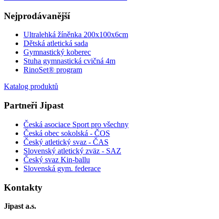
Nejprodávanější
Ultralehká žíněnka 200x100x6cm
Dětská atletická sada
Gymnastický koberec
Stuha gymnastická cvičná 4m
RinoSet® program
Katalog produktů
Partneři Jipast
Česká asociace Sport pro všechny
Česká obec sokolská - ČOS
Český atletický svaz - ČAS
Slovenský atletický zväz
- SAZ
Český svaz Kin-ballu
Slovenská gym. federace
Kontakty
Jipast a.s.