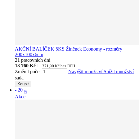
AKČNÍ BALÍČEK 5KS Žíněnek Economy - rozměry
200x100x6cm
21 pracovních dní
13 760 Kč
11 371,90 Kč
bez DPH
Změnit počet
Navýšit množství
Snížit množství
sada
Koupit
-
20
%
Akce