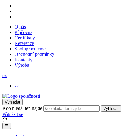
O nás
Půjčovna
Certifikáty
Reference
Spolupracujeme
Obchodní podmínky
Kontakty
Výroba
cz
sk
Vyhledat
Kdo hledá, ten najde
Vyhledat
Přihlásit se
☰