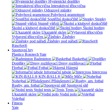
Hygienické doplňky
Interaktivní tělocvična
Odrazové můstky
Pohybová gramotnost
Soutěžní doskočiště
Stopky
Stupně vítězů
Školní a klubové doskočiště
Školní hodiny
Ukazatelé skóre
Vybavení tělocvičen
Žíněnky
Žíněnky pod nářadí
RinoSet®
Sportovní hry
Plastico Rototech
Yate
Badminton
Basketbal
Doplňky
Dresy rozlišovací
Florbal
Fotbal
Házená
Informační tabule
Intercross
KIN-BALL®
Míče
Nohejbal
Příslušenství
Rugby, am. fotbal
Sportovní sítě
Stolní tenis
Tenis
Ukazatelé skóre
Vodní polo
Volejbal
Fitness
Yate