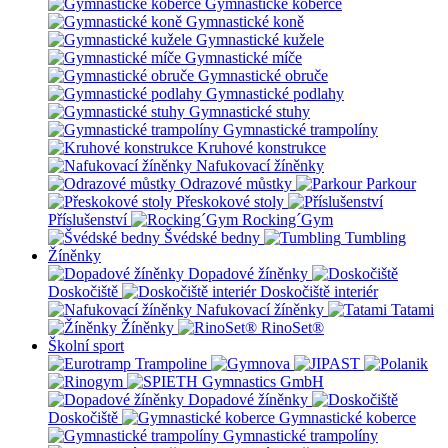
Gymnastické koberce
Gymnastické koně
Gymnastické kužele
Gymnastické míče
Gymnastické obruče
Gymnastické podlahy
Gymnastické stuhy
Gymnastické trampolíny
Kruhové konstrukce
Nafukovací žíněnky
Odrazové můstky
Parkour
Přeskokové stoly
Příslušenství
Rocking´Gym
Švédské bedny
Tumbling
Žíněnky
Dopadové žíněnky
Doskočiště
Doskočiště interiér
Nafukovací žíněnky
Tatami
Žíněnky
RinoSet®
Školní sport
Dopadové žíněnky
Doskočiště
Gymnastické koberce
Gymnastické trampolíny