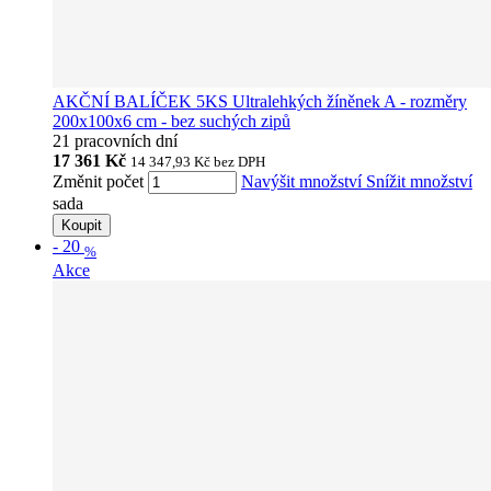
AKČNÍ BALÍČEK 5KS Ultralehkých žíněnek A - rozměry
200x100x6 cm - bez suchých zipů
21 pracovních dní
17 361 Kč
14 347,93 Kč
bez DPH
Změnit počet
Navýšit množství
Snížit množství
sada
Koupit
-
20
%
Akce