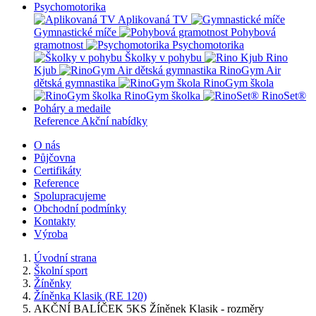
Psychomotorika
Aplikovaná TV
Gymnastické míče
Pohybová
gramotnost
Psychomotorika
Školky v pohybu
Rino
Kjub
RinoGym Air
dětská gymnastika
RinoGym škola
RinoGym školka
RinoSet®
Poháry a medaile
Reference
Akční nabídky
O nás
Půjčovna
Certifikáty
Reference
Spolupracujeme
Obchodní podmínky
Kontakty
Výroba
Úvodní strana
Školní sport
Žíněnky
Žíněnka Klasik (RE 120)
AKČNÍ BALÍČEK 5KS Žíněnek Klasik - rozměry