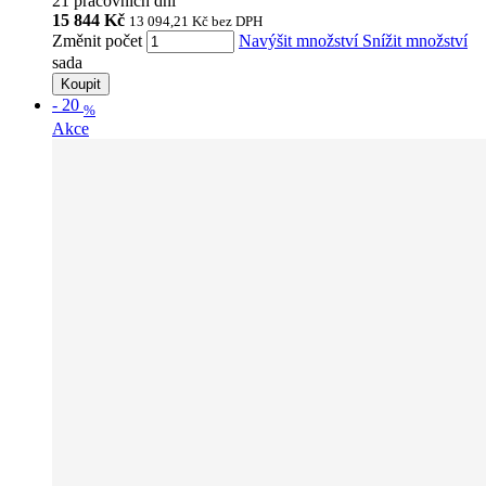
21 pracovních dní
15 844 Kč
13 094,21 Kč
bez DPH
Změnit počet
Navýšit množství
Snížit množství
sada
Koupit
-
20
%
Akce