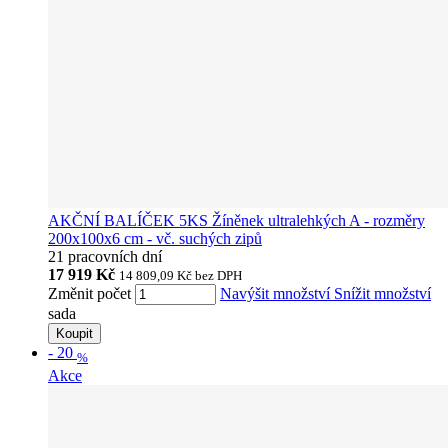
AKČNÍ BALÍČEK 5KS Žíněnek ultralehkých A - rozměry
200x100x6 cm - vč. suchých zipů
21 pracovních dní
17 919 Kč
14 809,09 Kč
bez DPH
Změnit počet
Navýšit množství
Snížit množství
sada
Koupit
-
20
%
Akce