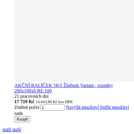
AKČNÍ BALÍČEK 5KS Žíněnek Variant - rozměry
200x100x6 RE 100
21 pracovních dní
17 719 Kč
14 643,80 Kč
bez DPH
Změnit počet
Navýšit množství
Snížit množství
sada
Koupit
další
další