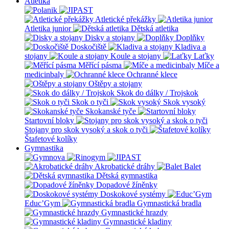
Atletika
Atletické překážky
Atletika junior
Dětská atletika
Disky a stojany
Doplňky
Doskočiště
Kladiva a
stojany
Koule a stojany
Laťky
Měřící pásma
Míče a
medicinbaly
Ochranné klece
Oštěpy a stojany
Skok do dálky / Trojskok
Skok o tyči
Skok vysoký
Skokanské tyče
Startovní bloky
Stojany pro skok vysoký a skok o tyči
Štafetové kolíky
Gymnastika
Akrobatické dráhy
Balet
Dětská gymnastika
Dopadové žíněnky
Doskokové systémy
Educ’Gym
Gymnastická bradla
Gymnastické hrazdy
Gymnastické kladiny