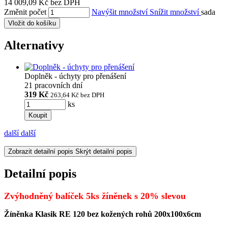
14 009,09 Kč bez DPH
Změnit počet
Navýšit množství
Snížit množství
sada
Vložit do košíku
Alternativy
Doplněk - úchyty pro přenášení
21 pracovních dní
319 Kč
263,64 Kč
bez DPH
ks
Koupit
další
další
Zobrazit detailní popis
Skrýt detailní popis
Detailní popis
Zvýhodněný balíček 5ks žíněnek s 20% slevou
Žíněnka Klasik RE 120 bez kožených rohů 200x100x6cm