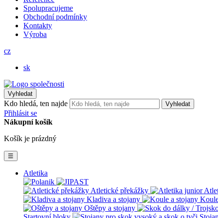
Spolupracujeme
Obchodní podmínky
Kontakty
Výroba
cz
sk
Vyhledat
Kdo hledá, ten najde
Vyhledat
Přihlásit se
Nákupní košík
Košík je prázdný
☰
Atletika
Atletické překážky
Atle
Kladiva a stojany
Koule
Oštěpy a stojany
Startovní bloky
Stoja