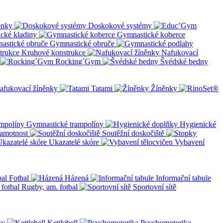
ěnky
Doskokové systémy
cké kladiny
Gymnastické koberce
Gymnastické obruče
Kruhové konstrukce
Nafukovací
Rocking´Gym
Švédské bedny
afukovací žíněnky
Tatami
Žíněnky
Gymnastické trampolíny
Hygienické
amotnost
Soutěžní doskočiště
Ukazatelé skóre
Vybavení
Fotbal
Házená
Informační tabule
Rugby, am. fotbal
Sportovní sítě
ky
Kettlebell
Psychomotorika