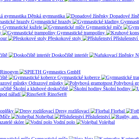
Dětská gymnastika
Dopadové žín
Gymnastické hrazdy
Gymnasti
Gymnastické kužele
Gymnastické míče
y
Gymnastické trampolíny
kour
Přeskokové stoly
Příslušenství
iště
Doskočiště interiér
N
iště
Gymnastické koberce
Odrazové můstky
Pohybová gr
Školní a klubové doskočiště
Školní hodiny
pod nářadí
RinoSet®
oplňky
Dresy rozlišovací
Florbal
Míče
Nohejbal
Příslušenství
zatelé skóre
Vodní polo
Volejbal
Gymnastické míče
Jóga
Karimat