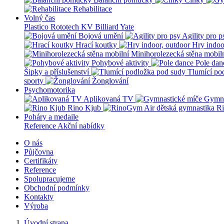
Rehabilitace
Volný čas
Plastico Rototech
KV Billiard
Yate
Bojová umění
Agility pro p
Hrací koutky
Hry indoo
Minihorolezecká stěna mobil
Pohybové aktivity
Pole dan
Šipky a příslušenství
Tlumící po
sporty
Žonglování
Psychomotorika
Aplikovaná TV
Gymna
Rino Kjub
Ri
Poháry a medaile
Reference
Akční nabídky
O nás
Půjčovna
Certifikáty
Reference
Spolupracujeme
Obchodní podmínky
Kontakty
Výroba
Úvodní strana