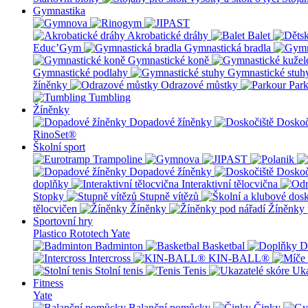
Gymnastika
Akrobatické dráhy
Balet
Educ’Gym
Gymnastická bradla
Gymnastické koně
Gymnastické podlahy
Gymnastické stuh
žíněnky
Odrazové můstky
Par
Tumbling
Žíněnky
Dopadové žíněnky
Doskoč
RinoSet®
Školní sport
Dopadové žíněnky
Doskoč
doplňky
Interaktivní tělocvična
Stopky
Stupně vítězů
tělocvičen
Žíněnky
Žíněnky 
Sportovní hry
Plastico Rototech
Yate
Badminton
Basketbal
D
Intercross
KIN-BALL®
Stolní tenis
Tenis
Uka
Fitness
Yate
Balanční pomůcky
Činky