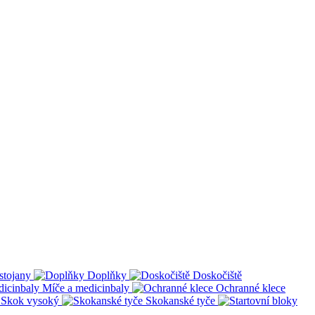
stojany
Doplňky
Doskočiště
Míče a medicinbaly
Ochranné klece
Skok vysoký
Skokanské tyče