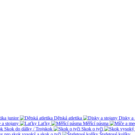
tika junior
Dětská atletika
Disky a 
 a stojany
Laťky
Měřící pásma
Skok do dálky / Trojskok
Skok o tyči
ny pro skok vysoký a skok o tyči
Štafetové kolíky