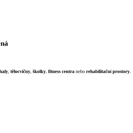
ěná
haly
,
tělocvičny
,
školky
,
fitness centra
nebo
rehabilitační prostory
.