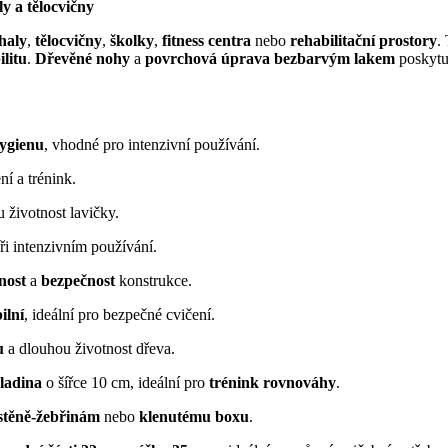
y a tělocvičny
haly
,
tělocvičny
,
školky
,
fitness centra
nebo
rehabilitační prostory
.
ilitu
.
Dřevěné nohy
a
povrchová úprava bezbarvým lakem
poskytuj
ygienu
, vhodné pro intenzivní používání.
ní a trénink.
 životnost lavičky.
ři intenzivním používání.
nost
a
bezpečnost
konstrukce.
ilní
, ideální pro bezpečné cvičení.
u
a dlouhou životnost dřeva.
ladina
o šířce 10 cm, ideální pro
trénink rovnováhy
.
stěně-žebřinám
nebo
klenutému boxu
.