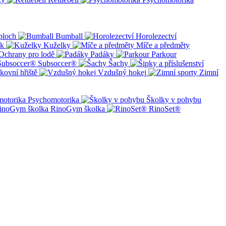
ploch
Bumball
Horolezectví
ík
Kuželky
Míče a předměty
Ochrany pro lodě
Padáky
Parkour
Subsoccer®
Šachy
kovní hřiště
Vzdušný hokej
Zimní
Psychomotorika
Školky v pohybu
RinoGym školka
RinoSet®