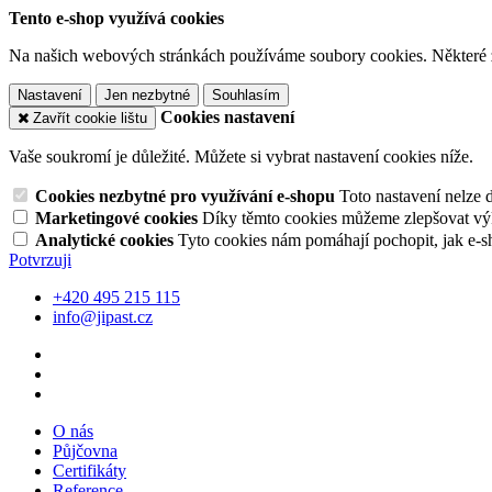
Tento e-shop využívá cookies
Na našich webových stránkách používáme soubory cookies. Některé z n
Nastavení
Jen nezbytné
Souhlasím
Cookies nastavení
Zavřít cookie lištu
Vaše soukromí je důležité. Můžete si vybrat nastavení cookies níže.
Cookies nezbytné pro využívání e-shopu
Toto nastavení nelze 
Marketingové cookies
Díky těmto cookies můžeme zlepšovat výko
Analytické cookies
Tyto cookies nám pomáhají pochopit, jak e-s
Potvrzuji
+420 495 215 115
info@jipast.cz
O nás
Půjčovna
Certifikáty
Reference