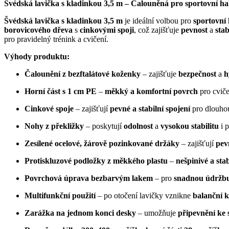
Švédská lavička s kladinkou 3,5 m – Čalouněná pro sportovní hal
Švédská lavička s kladinkou 3,5 m
je ideální volbou pro
sportovní 
borovicového dřeva
s
cinkovými spoji
, což zajišťuje
pevnost
a
stab
pro pravidelný trénink a cvičení.
Výhody produktu:
Čalounění z bezftalátové koženky
– zajišťuje
bezpečnost
a
h
Horní část s 1 cm PE
–
měkký a komfortní povrch
pro cviče
Cinkové spoje
– zajišťují
pevné a stabilní spojení
pro dlouhou
Nohy z překližky
– poskytují
odolnost
a
vysokou stabilitu
i p
Zesílené ocelové, žárově pozinkované držáky
– zajišťují
pev
Protiskluzové podložky z měkkého plastu
–
nešpinivé a stab
Povrchová úprava bezbarvým lakem
– pro
snadnou údržb
Multifunkční použití
– po otočení lavičky vznikne
balanční k
Zarážka na jednom konci desky
– umožňuje
připevnění ke 