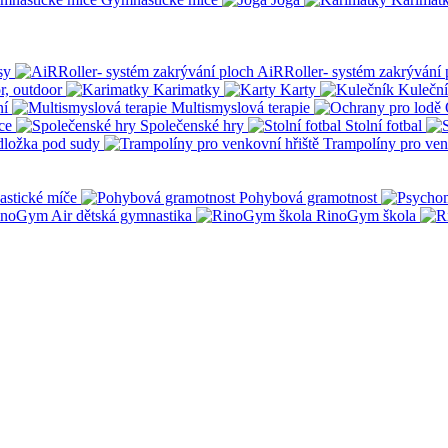
sy
AiRRoller- systém zakrývání 
r, outdoor
Karimatky
Karty
Kulečn
ní
Multismyslová terapie
ce
Společenské hry
Stolní fotbal
dložka pod sudy
Trampolíny pro ven
stické míče
Pohybová gramotnost
noGym Air dětská gymnastika
RinoGym škola